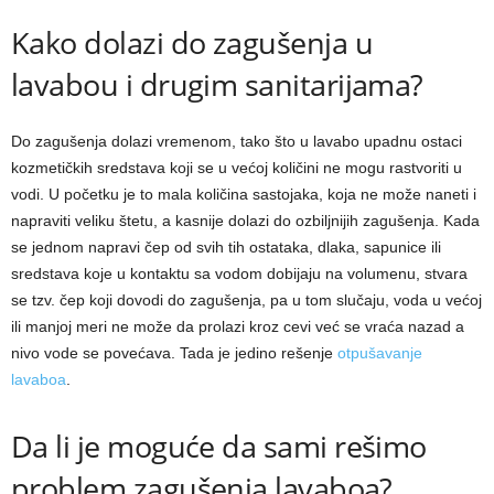
Kako dolazi do zagušenja u
lavabou i drugim sanitarijama?
Do zagušenja dolazi vremenom, tako što u lavabo upadnu ostaci
kozmetičkih sredstava koji se u većoj količini ne mogu rastvoriti u
vodi. U početku je to mala količina sastojaka, koja ne može naneti i
napraviti veliku štetu, a kasnije dolazi do ozbiljnijih zagušenja. Kada
se jednom napravi čep od svih tih ostataka, dlaka, sapunice ili
sredstava koje u kontaktu sa vodom dobijaju na volumenu, stvara
se tzv. čep koji dovodi do zagušenja, pa u tom slučaju, voda u većoj
ili manjoj meri ne može da prolazi kroz cevi već se vraća nazad a
nivo vode se povećava. Tada je jedino rešenje
otpušavanje
lavaboa
.
Da li je moguće da sami rešimo
problem zagušenja lavaboa?