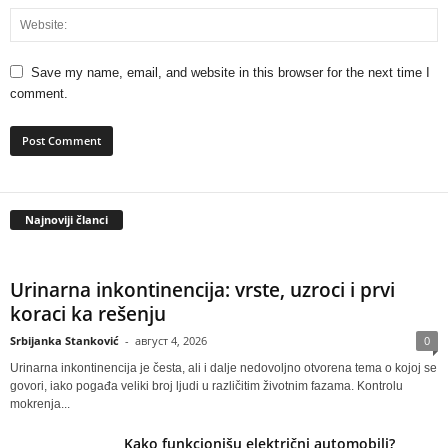
Save my name, email, and website in this browser for the next time I
comment.
Najnoviji članci
Urinarna inkontinencija: vrste, uzroci i prvi
koraci ka rešenju
Srbijanka Stanković
-
август 4, 2026
0
Urinarna inkontinencija je česta, ali i dalje nedovoljno otvorena tema o kojoj se
govori, iako pogađa veliki broj ljudi u različitim životnim fazama. Kontrolu
mokrenja...
Kako funkcionišu električni automobili?