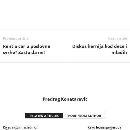
Previous article
Next article
Rent a car u poslovne
Diskus hernija kod dece i
svrhe? Zašto da ne!
mladih
Predrag Konatarević
RELATED ARTICLES
MORE FROM AUTHOR
Ko su nužni naslednici i
Kako letnja garderoba