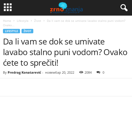
Home
Lifestyle
Život
Da li vam se dok se umivate lavabo stalno puni vodom?
Ovako...
LIFESTYLE
ŽIVOT
Da li vam se dok se umivate
lavabo stalno puni vodom? Ovako
ćete to sprečiti!
By
Predrag Konatarević
-
новембар 20, 2022
2084
0