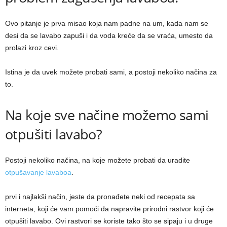
Ovo pitanje je prva misao koja nam padne na um, kada nam se
desi da se lavabo zapuši i da voda kreće da se vraća, umesto da
prolazi kroz cevi.
Istina je da uvek možete probati sami, a postoji nekoliko načina za
to.
Na koje sve načine možemo sami
otpušiti lavabo?
Postoji nekoliko načina, na koje možete probati da uradite
otpušavanje lavaboa
.
prvi i najlakši način, jeste da pronađete neki od recepata sa
interneta, koji će vam pomoći da napravite prirodni rastvor koji će
otpušiti lavabo. Ovi rastvori se koriste tako što se sipaju i u druge