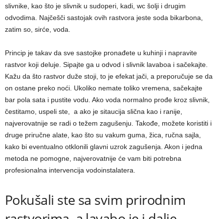
slivnike, kao što je slivnik u sudoperi, kadi, wc šolji i drugim
odvodima. Najčešči sastojak ovih rastvora jeste soda bikarbona,
zatim so, sirće, voda.
Princip je takav da sve sastojke pronađete u kuhinji i napravite
rastvor koji deluje. Sipajte ga u odvod i slivnik lavaboa i sačekajte.
Kažu da što rastvor duže stoji, to je efekat jači, a preporučuje se da
on ostane preko noći. Ukoliko nemate toliko vremena, sačekajte
bar pola sata i pustite vodu. Ako voda normalno prođe kroz slivnik,
čestitamo, uspeli ste, a ako je sitaucija slična kao i ranije,
najverovatnije se radi o težem zagušenju. Takođe, možete koristiti i
druge priručne alate, kao što su vakum guma, žica, ručna sajla,
kako bi eventualno otklonili glavni uzrok zagušenja. Akon i jedna
metoda ne pomogne, najverovatnije će vam biti potrebna
profesionalna intervencija vodoinstalatera.
Pokušali ste sa svim prirodnim
rastvorima, a lavabo je i dalje