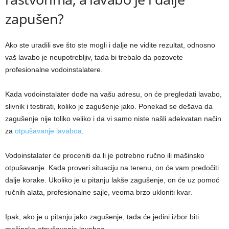
zapušen?
Ako ste uradili sve što ste mogli i dalje ne vidite rezultat, odnosno
vaš lavabo je neupotrebljiv, tada bi trebalo da pozovete
profesionalne vodoinstalatere.
Kada vodoinstalater dođe na vašu adresu, on će pregledati lavabo,
slivnik i testirati, koliko je zagušenje jako. Ponekad se dešava da
zagušenje nije toliko veliko i da vi samo niste našli adekvatan način
za
otpušavanje lavaboa
.
Vodoinstalater će proceniti da li je potrebno ručno ili mašinsko
otpušavanje. Kada proveri situaciju na terenu, on će vam predočiti
dalje korake. Ukoliko je u pitanju lakše zagušenje, on će uz pomoć
ručnih alata, profesionalne sajle, veoma brzo ukloniti kvar.
Ipak, ako je u pitanju jako zagušenje, tada će jedini izbor biti