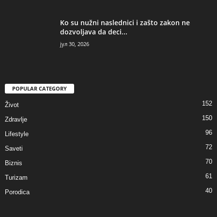
Ko su nužni naslednici i zašto zakon ne
dozvoljava da deci...
јул 30, 2026
POPULAR CATEGORY
152
Život
150
Zdravlje
96
Lifestyle
72
Saveti
70
Biznis
61
Turizam
40
Porodica