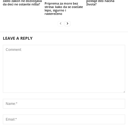
zašto zakon ne dozvoljava
postaje deo načina
Priprema za more bez
da deci ne ostavite ništa?
života?
stresa: kako da se osećate
lepo, sigurno i
rasterećeno
LEAVE A REPLY