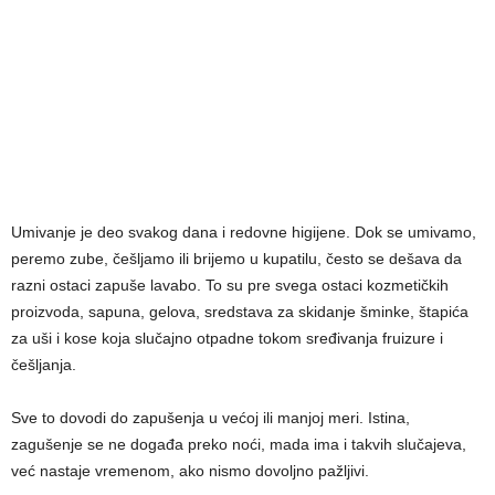
Umivanje je deo svakog dana i redovne higijene. Dok se umivamo,
peremo zube, češljamo ili brijemo u kupatilu, često se dešava da
razni ostaci zapuše lavabo. To su pre svega ostaci kozmetičkih
proizvoda, sapuna, gelova, sredstava za skidanje šminke, štapića
za uši i kose koja slučajno otpadne tokom sređivanja fruizure i
češljanja.
Sve to dovodi do zapušenja u većoj ili manjoj meri. Istina,
zagušenje se ne događa preko noći, mada ima i takvih slučajeva,
već nastaje vremenom, ako nismo dovoljno pažljivi.