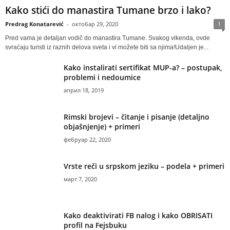
Kako stići do manastira Tumane brzo i lako?
Predrag Konatarević
-
октобар 29, 2020
1
Pred vama je detaljan vodič do manastira Tumane. Svakog vikenda, ovde
svraćaju turisti iz raznih delova sveta i vi možete biti sa njima!Udaljen je...
Kako instalirati sertifikat MUP-a? – postupak,
problemi i nedoumice
април 18, 2019
Rimski brojevi – čitanje i pisanje (detaljno
objašnjenje) + primeri
фебруар 22, 2020
Vrste reči u srpskom jeziku – podela + primeri
март 7, 2020
Kako deaktivirati FB nalog i kako OBRISATI
profil na Fejsbuku