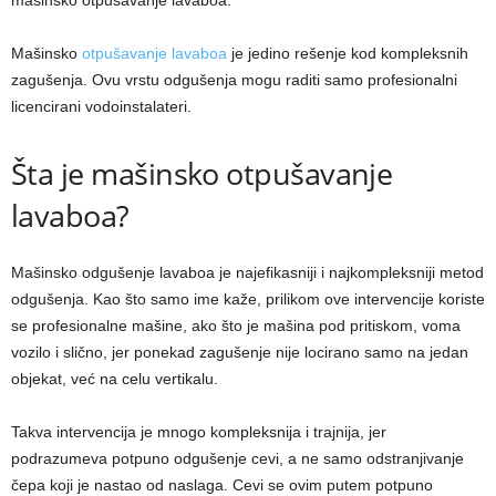
mašinsko otpušavanje lavaboa.
Mašinsko
otpušavanje lavaboa
je jedino rešenje kod kompleksnih
zagušenja. Ovu vrstu odgušenja mogu raditi samo profesionalni
licencirani vodoinstalateri.
Šta je mašinsko otpušavanje
lavaboa?
Mašinsko odgušenje lavaboa je najefikasniji i najkompleksniji metod
odgušenja. Kao što samo ime kaže, prilikom ove intervencije koriste
se profesionalne mašine, ako što je mašina pod pritiskom, voma
vozilo i slično, jer ponekad zagušenje nije locirano samo na jedan
objekat, već na celu vertikalu.
Takva intervencija je mnogo kompleksnija i trajnija, jer
podrazumeva potpuno odgušenje cevi, a ne samo odstranjivanje
čepa koji je nastao od naslaga. Cevi se ovim putem potpuno