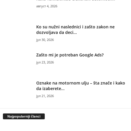
август 4, 2026
Ko su nužni naslednici i zašto zakon ne
dozvoljava da deci...
јул 30, 2026
Zašto mi je potreban Google Ads?
јул 23, 2026
Oznake na motornom ulju – šta znače i kako
da izaberete...
јул 21, 2026
Najpopularniji članci