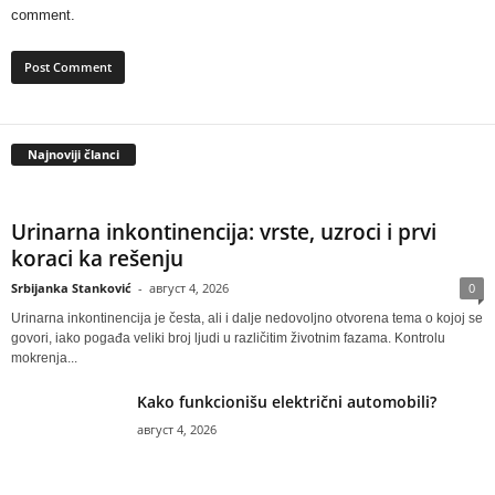
comment.
Najnoviji članci
Urinarna inkontinencija: vrste, uzroci i prvi
koraci ka rešenju
Srbijanka Stanković
-
август 4, 2026
0
Urinarna inkontinencija je česta, ali i dalje nedovoljno otvorena tema o kojoj se
govori, iako pogađa veliki broj ljudi u različitim životnim fazama. Kontrolu
mokrenja...
Kako funkcionišu električni automobili?
август 4, 2026