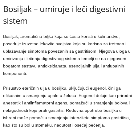
Bosiljak – umiruje i leči digestivni
sistem
Bosiljak, aromatična biljka koja se često koristi u kulinarstvu,
poseduje izuzetne lekovite svojstva koja su korisna za tretman i
ublažavanje simptoma povezanih sa gastritisom. Njegova uloga u
umirivanju i lečenju digestivnog sistema temelji se na njegovom
bogatom sastavu antioksidanata, esencijalnih ulja i antiupalnih
komponenti.
Prisustvo eteričnih ulja u bosiljku, uključujući eugenol, čini ga
efikasnim u smanjenju upale u želucu. Eugenol deluje kao prirodni
anestetik i antiinflamatorni agens, pomažući u smanjenju bolova i
nelagodnosti koje prati gastritis. Redovna upotreba bosiljka u
ishrani može pomoći u smanjenju intenziteta simptoma gastritisa,
kao što su bol u stomaku, nadutost i osećaj pečenja.