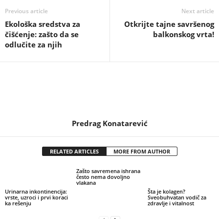
Previous article
Next article
Ekološka sredstva za
Otkrijte tajne savršenog
čišćenje: zašto da se
balkonskog vrta!
odlučite za njih
Predrag Konatarević
RELATED ARTICLES
MORE FROM AUTHOR
Zašto savremena ishrana
često nema dovoljno
vlakana
Urinarna inkontinencija:
Šta je kolagen?
vrste, uzroci i prvi koraci
Sveobuhvatan vodič za
ka rešenju
zdravlje i vitalnost