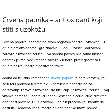
Crvena paprika – antioxidant koji
štiti sluzokožu
Crvena paprika, poznata po svom bogatom sadržaju vitamina C i
drugih antioksidanata, igra značajnu ulogu u zaštiti i održavanju
zdravlja sluzokože želuca. Ova šarena povrća nije samo ukusan
dodatak jelima, već i moćan saveznik u borbi protiv gastritisa i
drugih oblika iritacija digestivnog trakta.
Jedna od ključnih komponenti
crvene paprike
je beta-karoten, koji
se u telu pretvara u vitamin A. Vitamin A je esencijalan za
održavanje zdrave sluzokože, što uključuje i sluzokožu želuca. Ovaj
vitamin pomaže u popravci i obnovi oštećenih ćelija, čime direktno
doprinosi prevenciji i ublažavanju upalnih procesa koji karakterišu
gastritis. Redovna konzumacija crvene paprike može pomoći u