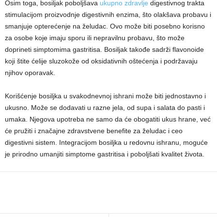
Osim toga, bosiljak poboljšava
ukupno zdravlje
digestivnog trakta
stimulacijom proizvodnje digestivnih enzima, što olakšava probavu i
smanjuje opterećenje na želudac. Ovo može biti posebno korisno
za osobe koje imaju sporu ili nepravilnu probavu, što može
doprineti simptomima gastritisa. Bosiljak takođe sadrži flavonoide
koji štite ćelije sluzokože od oksidativnih oštećenja i podržavaju
njihov oporavak.
Korišćenje bosiljka u svakodnevnoj ishrani može biti jednostavno i
ukusno. Može se dodavati u razne jela, od supa i salata do pasti i
umaka. Njegova upotreba ne samo da će obogatiti ukus hrane, već
će pružiti i značajne zdravstvene benefite za želudac i ceo
digestivni sistem. Integracijom bosiljka u redovnu ishranu, moguće
je prirodno umanjiti simptome gastritisa i poboljšati kvalitet života.