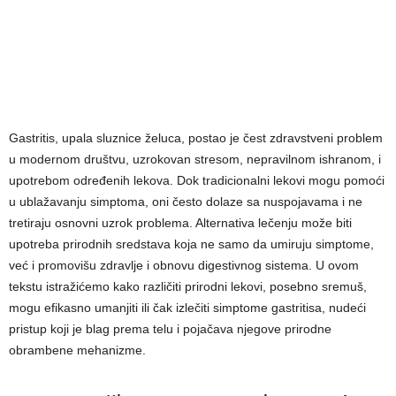
Gastritis, upala sluznice želuca, postao je čest zdravstveni problem
u modernom društvu, uzrokovan stresom, nepravilnom ishranom, i
upotrebom određenih lekova. Dok tradicionalni lekovi mogu pomoći
u ublažavanju simptoma, oni često dolaze sa nuspojavama i ne
tretiraju osnovni uzrok problema. Alternativa lečenju može biti
upotreba prirodnih sredstava koja ne samo da umiruju simptome,
već i promovišu zdravlje i obnovu digestivnog sistema. U ovom
tekstu istražićemo kako različiti prirodni lekovi, posebno sremuš,
mogu efikasno umanjiti ili čak izlečiti simptome gastritisa, nudeći
pristup koji je blag prema telu i pojačava njegove prirodne
obrambene mehanizme.