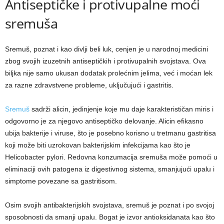
Antiseptičke i protivupalne moći
sremuša
Sremuš, poznat i kao divlji beli luk, cenjen je u narodnoj medicini
zbog svojih izuzetnih antiseptičkih i protivupalnih svojstava. Ova
biljka nije samo ukusan dodatak prolećnim jelima, već i moćan lek
za razne zdravstvene probleme, uključujući i gastritis.
Sremuš
sadrži alicin, jedinjenje koje mu daje karakterističan miris i
odgovorno je za njegovo antiseptičko delovanje. Alicin efikasno
ubija bakterije i viruse, što je posebno korisno u tretmanu gastritisa
koji može biti uzrokovan bakterijskim infekcijama kao što je
Helicobacter pylori. Redovna konzumacija sremuša može pomoći u
eliminaciji ovih patogena iz digestivnog sistema, smanjujući upalu i
simptome povezane sa gastritisom.
Osim svojih antibakterijskih svojstava, sremuš je poznat i po svojoj
sposobnosti da smanji upalu. Bogat je izvor antioksidanata kao što