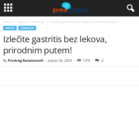
Home
Saveti
Zdravlje
Izlečite gastritis bez lekova, prirodnim putem!
SAVETI
ZDRAVLJE
Izlečite gastritis bez lekova,
prirodnim putem!
By
Predrag Konatarević
-
април 26, 2024
1379
0