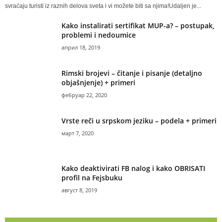
svraćaju turisti iz raznih delova sveta i vi možete biti sa njima!Udaljen je...
Kako instalirati sertifikat MUP-a? – postupak,
problemi i nedoumice
април 18, 2019
Rimski brojevi – čitanje i pisanje (detaljno
objašnjenje) + primeri
фебруар 22, 2020
Vrste reči u srpskom jeziku – podela + primeri
март 7, 2020
Kako deaktivirati FB nalog i kako OBRISATI
profil na Fejsbuku
август 8, 2019