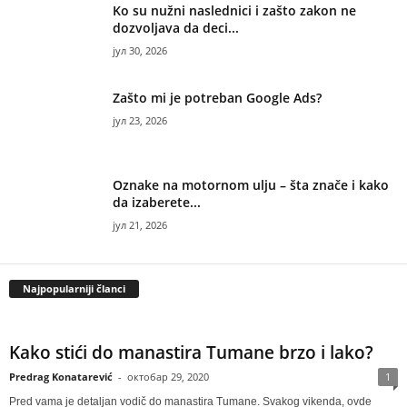
Ko su nužni naslednici i zašto zakon ne
dozvoljava da deci...
јул 30, 2026
Zašto mi je potreban Google Ads?
јул 23, 2026
Oznake na motornom ulju – šta znače i kako
da izaberete...
јул 21, 2026
Najpopularniji članci
Kako stići do manastira Tumane brzo i lako?
Predrag Konatarević
-
октобар 29, 2020
1
Pred vama je detaljan vodič do manastira Tumane. Svakog vikenda, ovde