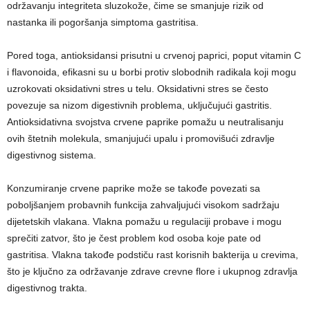
održavanju integriteta sluzokože, čime se smanjuje rizik od
nastanka ili pogoršanja simptoma gastritisa.
Pored toga, antioksidansi prisutni u crvenoj paprici, poput vitamin C
i flavonoida, efikasni su u borbi protiv slobodnih radikala koji mogu
uzrokovati oksidativni stres u telu. Oksidativni stres se često
povezuje sa nizom digestivnih problema, uključujući gastritis.
Antioksidativna svojstva crvene paprike pomažu u neutralisanju
ovih štetnih molekula, smanjujući upalu i promovišući zdravlje
digestivnog sistema.
Konzumiranje crvene paprike može se takođe povezati sa
poboljšanjem probavnih funkcija zahvaljujući visokom sadržaju
dijetetskih vlakana. Vlakna pomažu u regulaciji probave i mogu
sprečiti zatvor, što je čest problem kod osoba koje pate od
gastritisa. Vlakna takođe podstiču rast korisnih bakterija u crevima,
što je ključno za održavanje zdrave crevne flore i ukupnog zdravlja
digestivnog trakta.