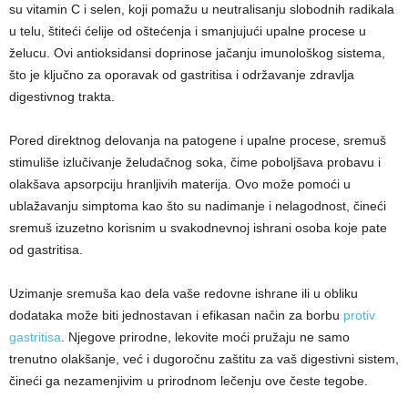
su vitamin C i selen, koji pomažu u neutralisanju slobodnih radikala
u telu, štiteći ćelije od oštećenja i smanjujući upalne procese u
želucu. Ovi antioksidansi doprinose jačanju imunološkog sistema,
što je ključno za oporavak od gastritisa i održavanje zdravlja
digestivnog trakta.
Pored direktnog delovanja na patogene i upalne procese, sremuš
stimuliše izlučivanje želudačnog soka, čime poboljšava probavu i
olakšava apsorpciju hranljivih materija. Ovo može pomoći u
ublažavanju simptoma kao što su nadimanje i nelagodnost, čineći
sremuš izuzetno korisnim u svakodnevnoj ishrani osoba koje pate
od gastritisa.
Uzimanje sremuša kao dela vaše redovne ishrane ili u obliku
dodataka može biti jednostavan i efikasan način za borbu
protiv
gastritisa
. Njegove prirodne, lekovite moći pružaju ne samo
trenutno olakšanje, već i dugoročnu zaštitu za vaš digestivni sistem,
čineći ga nezamenjivim u prirodnom lečenju ove česte tegobe.