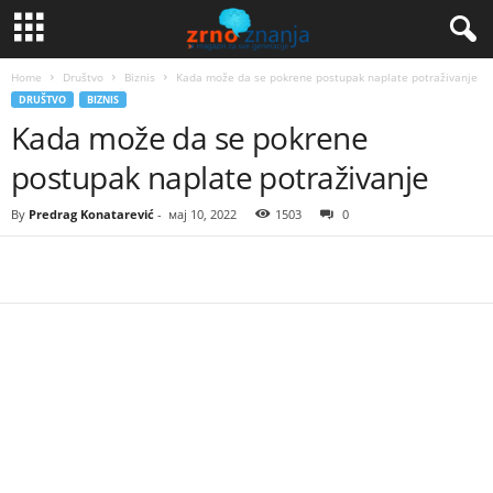
Home
Društvo
Biznis
Kada može da se pokrene postupak naplate potraživanje
DRUŠTVO
BIZNIS
Kada može da se pokrene
postupak naplate potraživanje
By
Predrag Konatarević
-
мај 10, 2022
1503
0