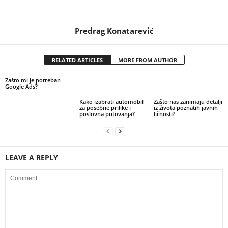
Predrag Konatarević
RELATED ARTICLES
MORE FROM AUTHOR
Zašto mi je potreban
Google Ads?
Kako izabrati automobil
Zašto nas zanimaju detalji
za posebne prilike i
iz života poznatih javnih
poslovna putovanja?
ličnosti?
LEAVE A REPLY