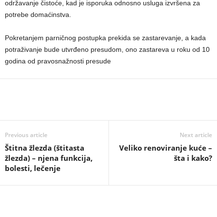
održavanje čistoće, kad je isporuka odnosno usluga izvršena za
potrebe domaćinstva.
Pokretanjem parničnog postupka prekida se zastarevanje, a kada
potraživanje bude utvrđeno presudom, ono zastareva u roku od 10
godina od pravosnažnosti presude
Previous article
Next article
Štitna žlezda (štitasta
Veliko renoviranje kuće –
žlezda) – njena funkcija,
šta i kako?
bolesti, lečenje