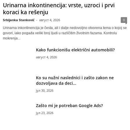
Urinarna inkontinencija: vrste, uzroci i prvi
koraci ka rešenju
Srbijanka Stanković
-
август 4, 2026
0
Urinarna inkontinencija je česta, ali i dalje nedovoljno otvorena tema o kojoj se
govori, iako pogađa veliki broj ljudi u različitim životnim fazama. Kontrolu
mokrenja...
Kako funkcionišu električni automobili?
август 4, 2026
Ko su nužni naslednici i zašto zakon ne
dozvoljava da deci...
јул 30, 2026
Zašto mi je potreban Google Ads?
јул 23, 2026