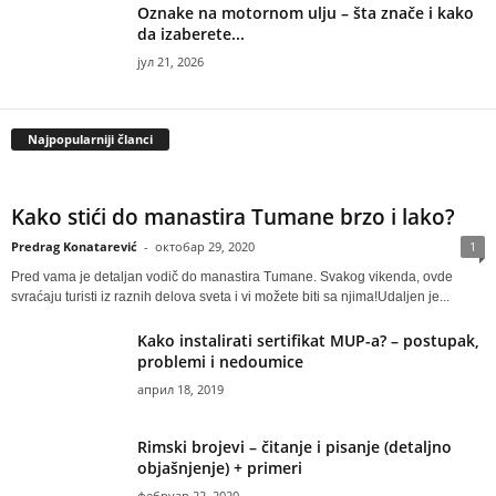
Oznake na motornom ulju – šta znače i kako
da izaberete...
јул 21, 2026
Najpopularniji članci
Kako stići do manastira Tumane brzo i lako?
Predrag Konatarević
-
октобар 29, 2020
1
Pred vama je detaljan vodič do manastira Tumane. Svakog vikenda, ovde
svraćaju turisti iz raznih delova sveta i vi možete biti sa njima!Udaljen je...
Kako instalirati sertifikat MUP-a? – postupak,
problemi i nedoumice
април 18, 2019
Rimski brojevi – čitanje i pisanje (detaljno
objašnjenje) + primeri
фебруар 22, 2020