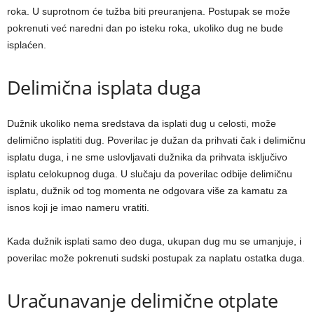
roka. U suprotnom će tužba biti preuranjena. Postupak se može
pokrenuti već naredni dan po isteku roka, ukoliko dug ne bude
isplaćen.
Delimična isplata duga
Dužnik ukoliko nema sredstava da isplati dug u celosti, može
delimično isplatiti dug. Poverilac je dužan da prihvati čak i delimičnu
isplatu duga, i ne sme uslovljavati dužnika da prihvata isključivo
isplatu celokupnog duga. U slučaju da poverilac odbije delimičnu
isplatu, dužnik od tog momenta ne odgovara više za kamatu za
isnos koji je imao nameru vratiti.
Kada dužnik isplati samo deo duga, ukupan dug mu se umanjuje, i
poverilac može pokrenuti sudski postupak za naplatu ostatka duga.
Uračunavanje delimične otplate