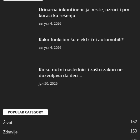
Urinarna inkontinencija: vrste, uzroci i prvi
koraci ka rešenju
август 4, 2026
Kako funkcionišu električni automobili?
август 4, 2026
Ko su nužni naslednici i zašto zakon ne
dozvoljava da deci...
јул 30, 2026
POPULAR CATEGORY
152
Život
150
Zdravlje