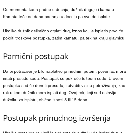
Od momenta kada padne u docnju, dužnik duguje i kamatu.
Kamata teče od dana padanja u docnju pa sve do isplate.
Ukoliko dužnik delimično otplati dug, iznos koji je isplatio prvo će
pokriti troškove postupka, zatim kamatu, pa tek na kraju glavnicu.
Parnični postupak
Da bi potraživanje bilo naplativo prinudnim putem, poverilac mora
imati presudu suda. Postupak se pokreće tužbom sudu. U ovom
postupku sud će doneti presudu, i utvrditi visinu potraživanja, kao i
rok u kom dužnik mora isplati dug. Ovaj rok, koji sud ostavlja
dužniku za isplatu, obično iznosi 8 ili 15 dana.
Postupak prinudnog izvršenja