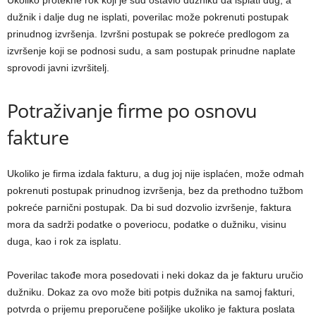
Ukoliko protekne rok koji je sud ostavio dužniku da isplati dug, a
dužnik i dalje dug ne isplati, poverilac može pokrenuti postupak
prinudnog izvršenja. Izvršni postupak se pokreće predlogom za
izvršenje koji se podnosi sudu, a sam postupak prinudne naplate
sprovodi javni izvršitelj.
Potraživanje firme po osnovu
fakture
Ukoliko je firma izdala fakturu, a dug joj nije isplaćen, može odmah
pokrenuti postupak prinudnog izvršenja, bez da prethodno tužbom
pokreće parnični postupak. Da bi sud dozvolio izvršenje, faktura
mora da sadrži podatke o poveriocu, podatke o dužniku, visinu
duga, kao i rok za isplatu.
Poverilac takođe mora posedovati i neki dokaz da je fakturu uručio
dužniku. Dokaz za ovo može biti potpis dužnika na samoj fakturi,
potvrda o prijemu preporučene pošiljke ukoliko je faktura poslata