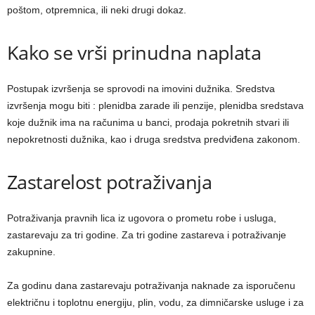
poštom, otpremnica, ili neki drugi dokaz.
Kako se vrši prinudna naplata
Postupak izvršenja se sprovodi na imovini dužnika. Sredstva
izvršenja mogu biti : plenidba zarade ili penzije, plenidba sredstava
koje dužnik ima na računima u banci, prodaja pokretnih stvari ili
nepokretnosti dužnika, kao i druga sredstva predviđena zakonom.
Zastarelost potraživanja
Potraživanja pravnih lica iz ugovora o prometu robe i usluga,
zastarevaju za tri godine. Za tri godine zastareva i potraživanje
zakupnine.
Za godinu dana zastarevaju potraživanja naknade za isporučenu
električnu i toplotnu energiju, plin, vodu, za dimničarske usluge i za