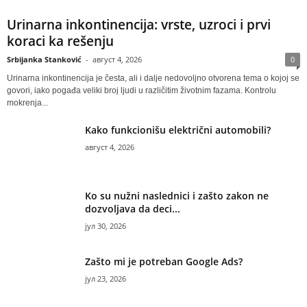
Urinarna inkontinencija: vrste, uzroci i prvi
koraci ka rešenju
Srbijanka Stanković
-
август 4, 2026
0
Urinarna inkontinencija je česta, ali i dalje nedovoljno otvorena tema o kojoj se
govori, iako pogađa veliki broj ljudi u različitim životnim fazama. Kontrolu
mokrenja...
Kako funkcionišu električni automobili?
август 4, 2026
Ko su nužni naslednici i zašto zakon ne
dozvoljava da deci...
јул 30, 2026
Zašto mi je potreban Google Ads?
јул 23, 2026