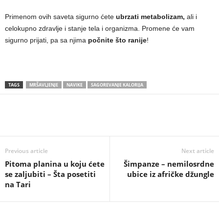
Primenom ovih saveta sigurno ćete
ubrzati metabolizam,
ali i
celokupno zdravlje i stanje tela i organizma. Promene će vam
sigurno prijati, pa sa njima
počnite što ranije
!
TAGS
MRŠAVLJENJE
NAVIKE
SAGOREVANJE KALORIJA
Previous article
Next article
Pitoma planina u koju ćete
Šimpanze – nemilosrdne
se zaljubiti – Šta posetiti
ubice iz afričke džungle
na Tari