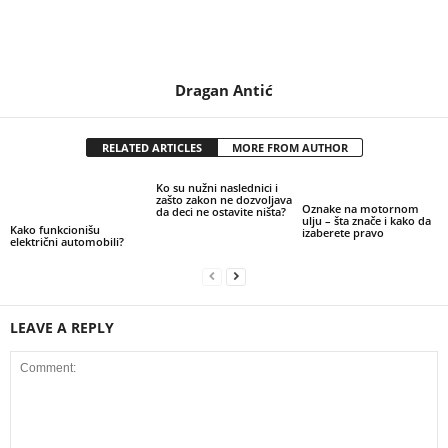
Dragan Antić
RELATED ARTICLES
MORE FROM AUTHOR
Ko su nužni naslednici i
zašto zakon ne dozvoljava
Oznake na motornom
da deci ne ostavite ništa?
ulju – šta znače i kako da
Kako funkcionišu
izaberete pravo
električni automobili?
LEAVE A REPLY