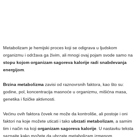
Metabolizam je hemijski proces koji se odigrava u ljudskom
organizmu i održava ga živim, ali mnogi ovaj pojam svode samo na
stopu kojom organizam sagoreva kalorije radi snabdevanja
energijom
.
Brzina metabolizma
zavisi od raznovrsnih faktora, kao što su:
godine, pol, koncentracija masnoće u organizmu, mišićna masa,
genetika i fizičke aktivnosti.
Većinu ovih faktora čovek ne može da kontroliše, ali postoje i oni
faktori na koje možete uticati i tako
ubrzati metabolizam
, a samim
tim i način na koji
organizam sagoreva kalorije
. U nastavku teksta
saznajte kako možete da ubrzate metabolizam izmenom