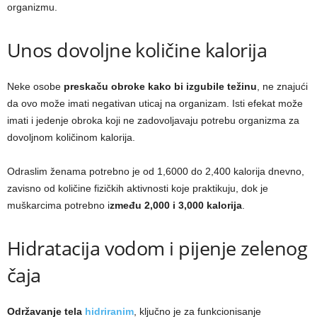
organizmu.
Unos dovoljne količine kalorija
Neke osobe
preskaču obroke kako bi izgubile težinu
, ne znajući
da ovo može imati negativan uticaj na organizam. Isti efekat može
imati i jedenje obroka koji ne zadovoljavaju potrebu organizma za
dovoljnom količinom kalorija.
Odraslim ženama potrebno je od 1,6000 do 2,400 kalorija dnevno,
zavisno od količine fizičkih aktivnosti koje praktikuju, dok je
muškarcima potrebno i
zmeđu 2,000 i 3,000 kalorija
.
Hidratacija vodom i pijenje zelenog
čaja
Održavanje tela
hidriranim
, ključno je za funkcionisanje