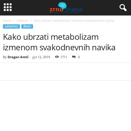
Home
Lifestyle
Kako ubrzati metabolizam izmenom svakodnevnih navika
LIFESTYLE
ŽIVOT
Kako ubrzati metabolizam
izmenom svakodnevnih navika
By
Dragan Antić
-
јул 12, 2019
1711
0