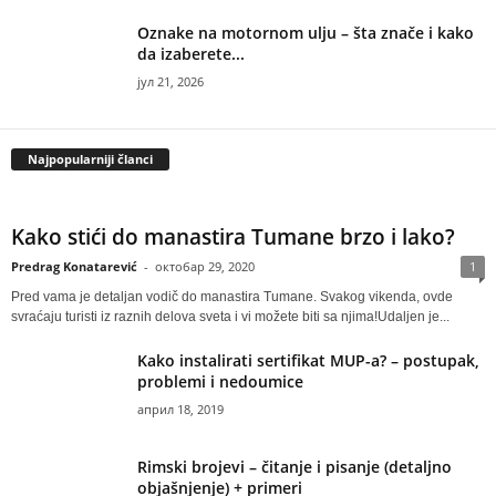
Oznake na motornom ulju – šta znače i kako
da izaberete...
јул 21, 2026
Najpopularniji članci
Kako stići do manastira Tumane brzo i lako?
Predrag Konatarević
-
октобар 29, 2020
1
Pred vama je detaljan vodič do manastira Tumane. Svakog vikenda, ovde
svraćaju turisti iz raznih delova sveta i vi možete biti sa njima!Udaljen je...
Kako instalirati sertifikat MUP-a? – postupak,
problemi i nedoumice
април 18, 2019
Rimski brojevi – čitanje i pisanje (detaljno
objašnjenje) + primeri