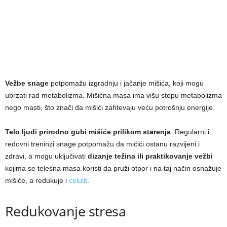
Vežbe snage
potpomažu izgradnju i jačanje mišića, koji mogu
ubrzati rad metabolizma. Mišićna masa ima višu stopu metabolizma
nego masti, što znači da mišići zahtevaju veću potrošnju energije.
Telo ljudi prirodno gubi mišiće prilikom starenja
. Regularni i
redovni treninzi snage potpomažu da mićići ostanu razvijeni i
zdravi, a mogu uključivati
dizanje težina ili praktikovanje vežbi
kojima se telesna masa koristi da pruži otpor i na taj način osnažuje
mišiće, a redukuje i
celulit
.
Redukovanje stresa