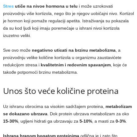
Stres
utiče na nivoe hormona u telu
i može uzrokovati
proizvodnju više kortizola, nego što je njegov uobičajni nivo. Kortizol
je hormon koji pomaže regulaciji apetita. Istraživanja su pokazala
da su kod ljudi koji imaju poremećaje u ishrani nivoi kortizola
izuzetno veliki.
Sve ovo može
negativno uticati na brzinu metabolizma
, a
proizvodnju velike količine kortizola u organizmu zaustavićete
redukcijom stresa i
kvalitetnim i redovnim spavanjem
, koje će
takođe potpomoći brzinu metabolizma.
Unos što veće količine proteina
Uz ishranu obrocima sa visokim sadržajem proteina,
metabolizam
se dokazano ubrzava
. Dok protein ubrzava metabolizam za oko
15-30%
, ugljeni hidrati ga ubrzavaju za
5-10%
, a masti za
0-3%
.
Ishrana hranom bogatom proteinima
odlična je i zato što