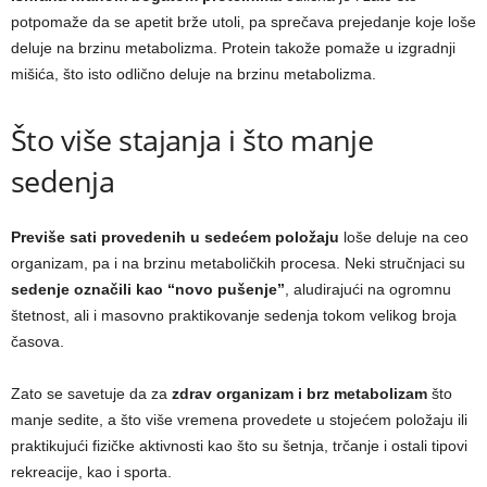
potpomaže da se apetit brže utoli, pa sprečava prejedanje koje loše
deluje na brzinu metabolizma. Protein takože pomaže u izgradnji
mišića, što isto odlično deluje na brzinu metabolizma.
Što više stajanja i što manje
sedenja
Previše sati provedenih u sedećem položaju
loše deluje na ceo
organizam, pa i na brzinu metaboličkih procesa. Neki stručnjaci su
sedenje označili kao “novo pušenje”
, aludirajući na ogromnu
štetnost, ali i masovno praktikovanje sedenja tokom velikog broja
časova.
Zato se savetuje da za
zdrav organizam i brz metabolizam
što
manje sedite, a što više vremena provedete u stojećem položaju ili
praktikujući fizičke aktivnosti kao što su šetnja, trčanje i ostali tipovi
rekreacije, kao i sporta.