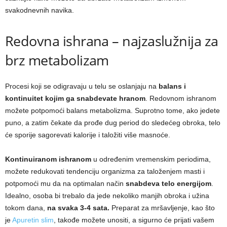
svakodnevnih navika.
Redovna ishrana – najzaslužnija za
brz metabolizam
Procesi koji se odigravaju u telu se oslanjaju na
balans i
kontinuitet kojim ga snabdevate hranom
. Redovnom ishranom
možete potpomoći balans metabolizma. Suprotno tome, ako jedete
puno, a zatim čekate da prođe dug period do sledećeg obroka, telo
će sporije sagorevati kalorije i taložiti više masnoće.
Kontinuiranom ishranom
u određenim vremenskim periodima,
možete redukovati tendenciju organizma za taloženjem masti i
potpomoći mu da na optimalan način
snabdeva telo energijom
.
Idealno, osoba bi trebalo da jede nekoliko manjih obroka i užina
tokom dana,
na svaka 3-4 sata.
Preparat za mršavljenje, kao što
je
Apuretin slim
, takođe možete unositi, a sigurno će prijati vašem