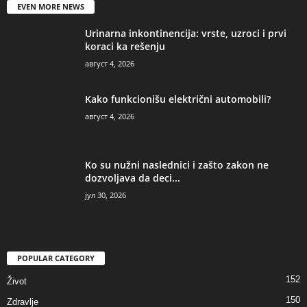
EVEN MORE NEWS
Urinarna inkontinencija: vrste, uzroci i prvi
koraci ka rešenju
август 4, 2026
Kako funkcionišu električni automobili?
август 4, 2026
Ko su nužni naslednici i zašto zakon ne
dozvoljava da deci...
јул 30, 2026
POPULAR CATEGORY
152
Život
150
Zdravlje