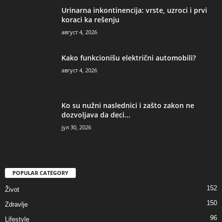
Urinarna inkontinencija: vrste, uzroci i prvi
koraci ka rešenju
август 4, 2026
Kako funkcionišu električni automobili?
август 4, 2026
Ko su nužni naslednici i zašto zakon ne
dozvoljava da deci...
јул 30, 2026
POPULAR CATEGORY
152
Život
150
Zdravlje
96
Lifestyle