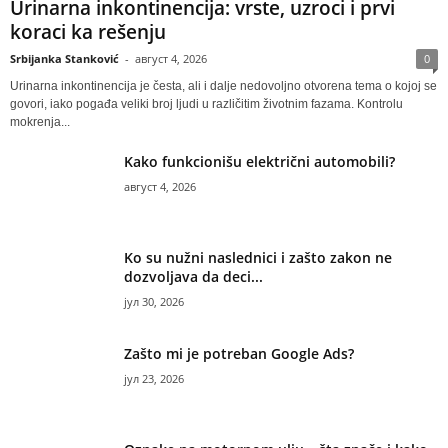
Urinarna inkontinencija: vrste, uzroci i prvi
koraci ka rešenju
Srbijanka Stanković
-
август 4, 2026
0
Urinarna inkontinencija je česta, ali i dalje nedovoljno otvorena tema o kojoj se
govori, iako pogađa veliki broj ljudi u različitim životnim fazama. Kontrolu
mokrenja...
Kako funkcionišu električni automobili?
август 4, 2026
Ko su nužni naslednici i zašto zakon ne
dozvoljava da deci...
јул 30, 2026
Zašto mi je potreban Google Ads?
јул 23, 2026