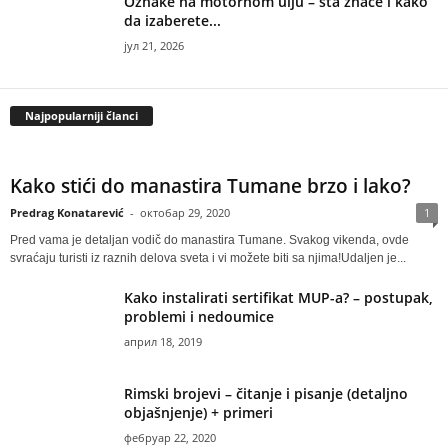
Oznake na motornom ulju – šta znače i kako
da izaberete...
јул 21, 2026
Najpopularniji članci
Kako stići do manastira Tumane brzo i lako?
Predrag Konatarević
-
октобар 29, 2020
1
Pred vama je detaljan vodič do manastira Tumane. Svakog vikenda, ovde
svraćaju turisti iz raznih delova sveta i vi možete biti sa njima!Udaljen je...
Kako instalirati sertifikat MUP-a? – postupak,
problemi i nedoumice
април 18, 2019
Rimski brojevi – čitanje i pisanje (detaljno
objašnjenje) + primeri
фебруар 22, 2020