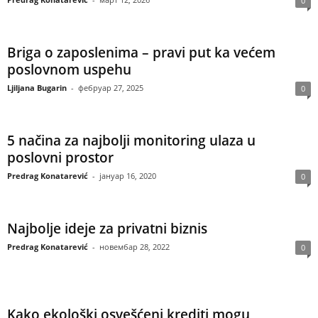
0
Briga o zaposlenima – pravi put ka većem
poslovnom uspehu
Ljiljana Bugarin
-
фебруар 27, 2025
0
5 načina za najbolji monitoring ulaza u
poslovni prostor
Predrag Konatarević
-
јануар 16, 2020
0
Najbolje ideje za privatni biznis
Predrag Konatarević
-
новембар 28, 2022
0
Kako ekološki osvešćeni krediti mogu