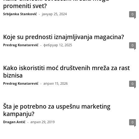
promeniti svet?
Srbijanka Stanković
-
јануар 25, 2024
0
Koje su prednosti iznajmljivanja magacina?
Predrag Konatarević
-
фебруар 12, 2025
0
Kako iskoristiti moć društvenih mreža za rast
biznisa
Predrag Konatarević
-
април 15, 2026
0
Šta je potrebno za uspešnu marketing
kampanju?
Dragan Antić
-
април 29, 2019
0