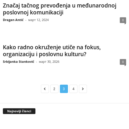
Značaj tačnog prevođenja u međunarodnoj
poslovnoj komunikaciji
Dragan Antić
-
март 12, 2024
0
Kako radno okruženje utiče na fokus,
organizaciju i poslovnu kulturu?
Srbijanka Stanković
-
март 30, 2026
0
2
3
4
Najnoviji članci