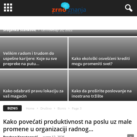
Ispunite svoje snove uz dinarsku štednju u
bankama
BIZNIS
KULTURA
SELO I GRAD
TRADICIJA
UMETNOST
Srbijanka Stanković
-
септембар 20, 2022
Velikim radom i trudom do
uspešne karijere: Koje su sve
Kako ekološki osvešćeni krediti
prepreke na putu...
mogu promeniti svet?
Kako odabrati pravu lokaciju za
Kako da proširite poslovanje na
vaš magacin
inostrano tržište
BIZNIS
Home
Društvo
Biznis
Page 3
Kako povećati produktivnost na poslu uz male
promene u organizaciji radnog...
Predrag Konatarević
-
март 12, 2026