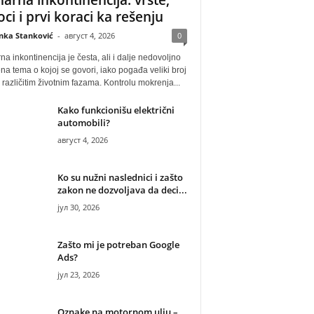
oci i prvi koraci ka rešenju
anka Stanković
-
август 4, 2026
0
na inkontinencija je česta, ali i dalje nedovoljno
na tema o kojoj se govori, iako pogađa veliki broj
u različitim životnim fazama. Kontrolu mokrenja...
Kako funkcionišu električni
automobili?
август 4, 2026
Ko su nužni naslednici i zašto
zakon ne dozvoljava da deci...
јул 30, 2026
Zašto mi je potreban Google
Ads?
јул 23, 2026
Oznake na motornom ulju –