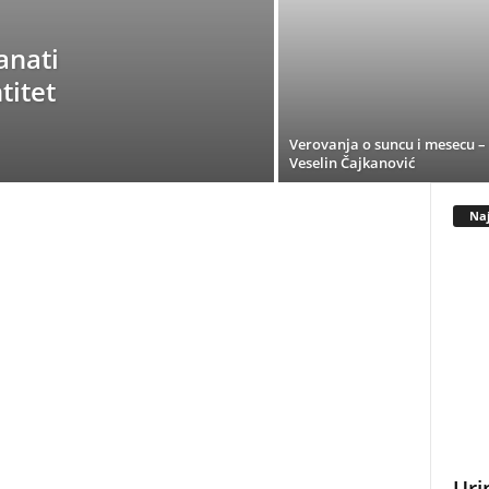
anati
titet
Verovanja o suncu i mesecu –
Veselin Čajkanović
Naj
Uri