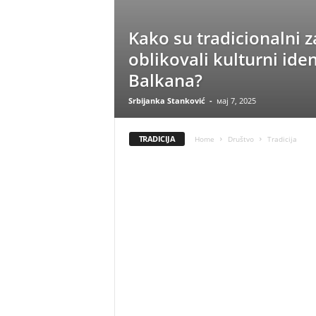
Kako su tradicionalni z
oblikovali kulturni iden
Balkana?
Srbijanka Stanković
-
мај 7, 2025
TRADICIJA
Home
Društvo
Tradicija