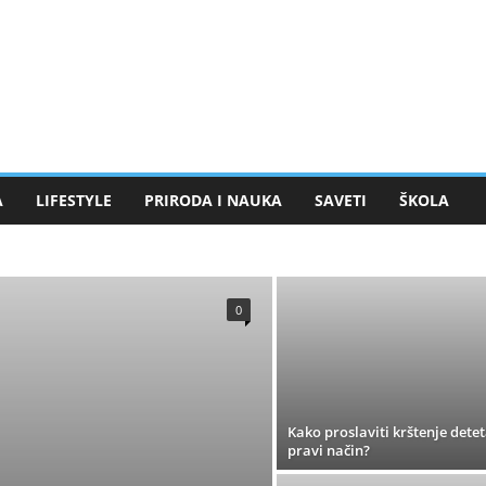
A
LIFESTYLE
PRIRODA I NAUKA
SAVETI
ŠKOLA
ADICIJA
UMETNOST
0
Kako proslaviti krštenje dete
pravi način?