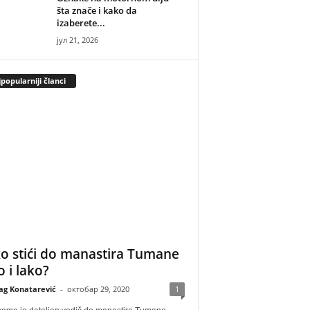
šta znače i kako da
izaberete...
јул 21, 2026
popularniji članci
o stići do manastira Tumane
o i lako?
ag Konatarević
-
октобар 29, 2020
1