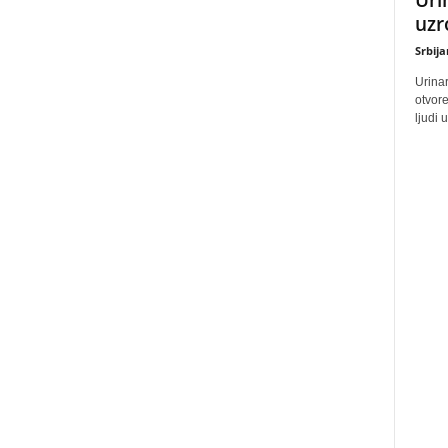
uzr
Srbij
Urinar
otvore
ljudi 