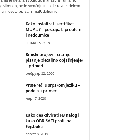
vama je detaljan vodič do manastira Tumane.
 vikenda, ovde svraćaju turisti iz raznih delova
i vi možete biti sa njima!Udaljen je...
Kako instalirati sertifikat
MUP-a? – postupak, problemi
i nedoumice
април 18, 2019
Rimski brojevi – čitanje i
pisanje (detaljno objašnjenje)
+ primeri
фебруар 22, 2020
Vrste reči u srpskom jeziku –
podela + primeri
март 7, 2020
Kako deaktivirati FB nalog i
kako OBRISATI profil na
Fejsbuku
август 8, 2019