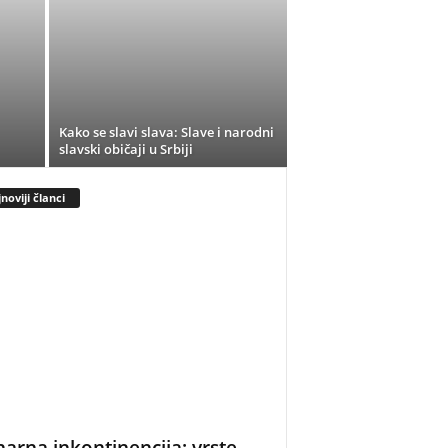
Kako se slavi slava: Slave i narodni
slavski običaji u Srbiji
noviji članci
narna inkontinencija: vrste,