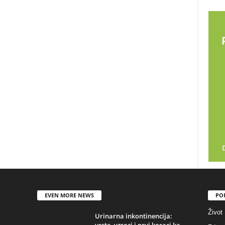
EVEN MORE NEWS
PO
Život
Urinarna inkontinencija:
vrste, uzroci i prvi koraci ka