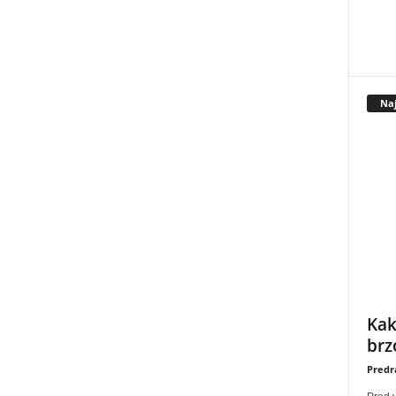
Naj
Kak
brz
Predr