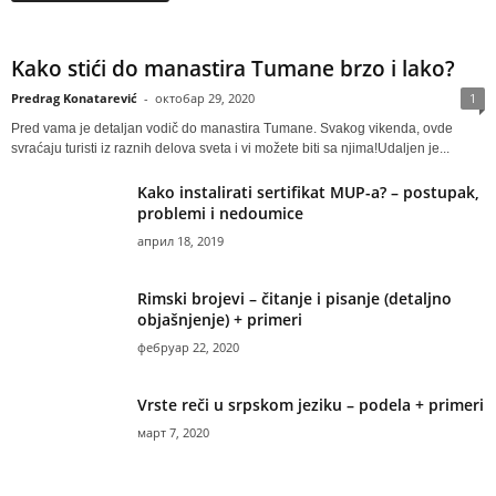
Kako stići do manastira Tumane brzo i lako?
Predrag Konatarević
-
октобар 29, 2020
1
Pred vama je detaljan vodič do manastira Tumane. Svakog vikenda, ovde
svraćaju turisti iz raznih delova sveta i vi možete biti sa njima!Udaljen je...
Kako instalirati sertifikat MUP-a? – postupak,
problemi i nedoumice
април 18, 2019
Rimski brojevi – čitanje i pisanje (detaljno
objašnjenje) + primeri
фебруар 22, 2020
Vrste reči u srpskom jeziku – podela + primeri
март 7, 2020