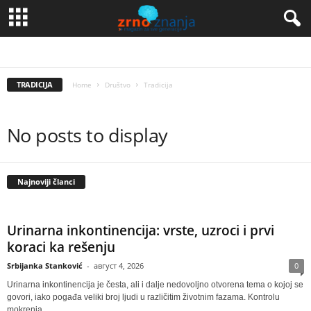
BIZNIS
KULTURA
SELO I GRAD
TRADICIJA
UMETNOST
TRADICIJA
Home
Društvo
Tradicija
No posts to display
Najnoviji članci
Urinarna inkontinencija: vrste, uzroci i prvi
koraci ka rešenju
Srbijanka Stanković
-
август 4, 2026
0
Urinarna inkontinencija je česta, ali i dalje nedovoljno otvorena tema o kojoj se
govori, iako pogađa veliki broj ljudi u različitim životnim fazama. Kontrolu
mokrenja...