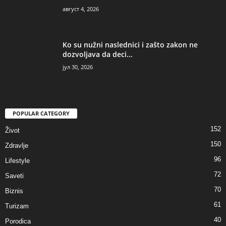
август 4, 2026
Ko su nužni naslednici i zašto zakon ne
dozvoljava da deci...
јул 30, 2026
POPULAR CATEGORY
152
Život
150
Zdravlje
96
Lifestyle
72
Saveti
70
Biznis
61
Turizam
40
Porodica