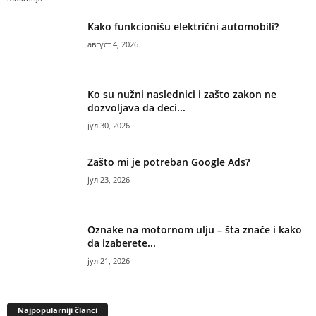
Kako funkcionišu električni automobili?
август 4, 2026
Ko su nužni naslednici i zašto zakon ne
dozvoljava da deci...
јул 30, 2026
Zašto mi je potreban Google Ads?
јул 23, 2026
Oznake na motornom ulju – šta znače i kako
da izaberete...
јул 21, 2026
Najpopularniji članci