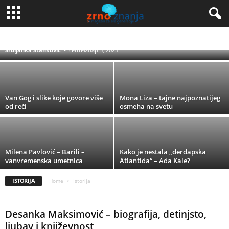
Kako je počeo razvoj ženskog fudbala – koji
su najvažniji trenuci u istoriji?
BIOGRAFIJE
BITKE I RATOVI
MITOLOGIJA
VREMEPLOV
ZANIMLJIVA ISTORIJA
Srbijanka Stanković
-
септембар 5, 2025
Van Gog i slike koje govore više
Mona Liza – tajne najpoznatijeg
od reči
osmeha na svetu
Milena Pavlović – Barili –
Kako je nestala „đerdapska
vanvremenska umetnica
Atlantida“ – Ada Kale?
ISTORIJA
Home
Istorija
Desanka Maksimović – biografija, detinjsto,
ljubav i književnost