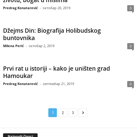
životu, bogat u mislima
Predrag Konatarević
-
октобар 20, 2019
0
Džejms Din: Biografija Holibudskog
buntovnika
Milena Perić
-
октобар 2, 2019
0
Prvi rat u istoriji – kako je uništen grad
Hamoukar
Predrag Konatarević
-
септембар 21, 2019
0
1
2
3
Najnoviji članci