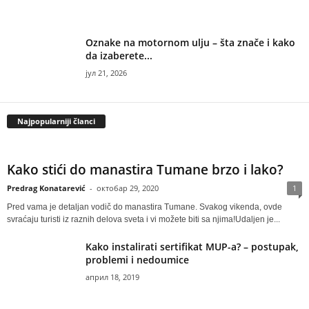
Oznake na motornom ulju – šta znače i kako
da izaberete...
јул 21, 2026
Najpopularniji članci
Kako stići do manastira Tumane brzo i lako?
Predrag Konatarević
-
октобар 29, 2020
1
Pred vama je detaljan vodič do manastira Tumane. Svakog vikenda, ovde
svraćaju turisti iz raznih delova sveta i vi možete biti sa njima!Udaljen je...
Kako instalirati sertifikat MUP-a? – postupak,
problemi i nedoumice
април 18, 2019