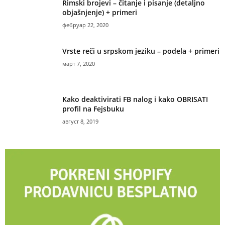
Rimski brojevi – čitanje i pisanje (detaljno
objašnjenje) + primeri
фебруар 22, 2020
Vrste reči u srpskom jeziku – podela + primeri
март 7, 2020
Kako deaktivirati FB nalog i kako OBRISATI
profil na Fejsbuku
август 8, 2019