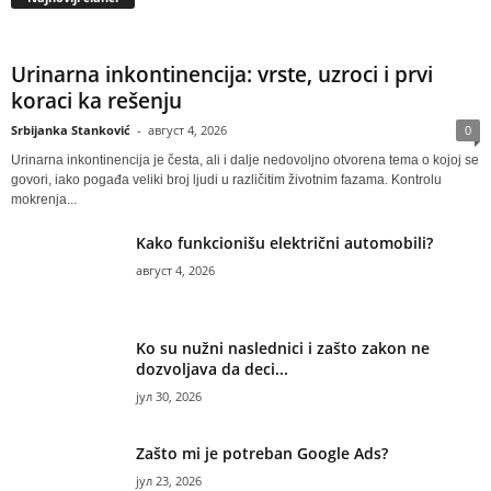
Urinarna inkontinencija: vrste, uzroci i prvi
koraci ka rešenju
Srbijanka Stanković
-
август 4, 2026
0
Urinarna inkontinencija je česta, ali i dalje nedovoljno otvorena tema o kojoj se
govori, iako pogađa veliki broj ljudi u različitim životnim fazama. Kontrolu
mokrenja...
Kako funkcionišu električni automobili?
август 4, 2026
Ko su nužni naslednici i zašto zakon ne
dozvoljava da deci...
јул 30, 2026
Zašto mi je potreban Google Ads?
јул 23, 2026