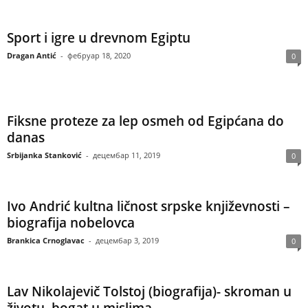
Sport i igre u drevnom Egiptu
Dragan Antić
-
фебруар 18, 2020
0
Fiksne proteze za lep osmeh od Egipćana do
danas
Srbijanka Stanković
-
децембар 11, 2019
0
Ivo Andrić kultna ličnost srpske književnosti –
biografija nobelovca
Brankica Crnoglavac
-
децембар 3, 2019
0
Lav Nikolajevič Tolstoj (biografija)- skroman u