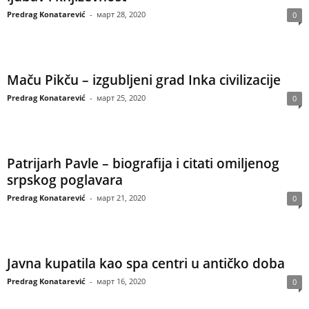
Predrag Konatarević
-
март 28, 2020
0
Maču Pikču – izgubljeni grad Inka civilizacije
Predrag Konatarević
-
март 25, 2020
0
Patrijarh Pavle – biografija i citati omiljenog
srpskog poglavara
Predrag Konatarević
-
март 21, 2020
0
Javna kupatila kao spa centri u antičko doba
Predrag Konatarević
-
март 16, 2020
0