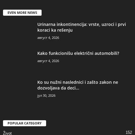
EVEN MORE NEWS
Urinarna inkontinencija: vrste, uzroci i prvi
koraci ka rešenju
август 4, 2026
Kako funkcionišu električni automobili?
август 4, 2026
Ko su nužni naslednici i zašto zakon ne
dozvoljava da deci...
јул 30, 2026
POPULAR CATEGORY
152
Život