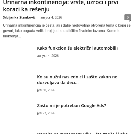
Urinarna inkontinencija: vrste, uzroci i prvi
koraci ka rešenju
Srbijanka Stanković
-
август 4, 2026
0
Urinarna inkontinencija je česta, ali i dalje nedovoljno otvorena tema o kojoj se
govori, iako pogađa veliki broj ljudi u različitim životnim fazama. Kontrolu
mokrenja...
Kako funkcionišu električni automobili?
август 4, 2026
Ko su nužni naslednici i zašto zakon ne
dozvoljava da deci...
јул 30, 2026
Zašto mi je potreban Google Ads?
јул 23, 2026