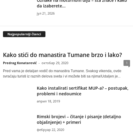
Oznake na motornom ulju – šta znače i kako
da izaberete...
јул 21, 2026
Najpopularniji članci
Kako stići do manastira Tumane brzo i lako?
Predrag Konatarević
-
октобар 29, 2020
1
Pred vama je detaljan vodič do manastira Tumane. Svakog vikenda, ovde
svraćaju turisti iz raznih delova sveta i vi možete biti sa njima!Udaljen je...
Kako instalirati sertifikat MUP-a? – postupak,
problemi i nedoumice
април 18, 2019
Rimski brojevi – čitanje i pisanje (detaljno
objašnjenje) + primeri
фебруар 22, 2020