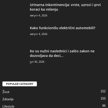
Urinarna inkontinencija: vrste, uzroci i prvi
koraci ka rešenju
август 4, 2026
Kako funkcionišu električni automobili?
август 4, 2026
Ko su nužni naslednici i zašto zakon ne
dozvoljava da deci...
јул 30, 2026
POPULAR CATEGORY
152
Život
150
Zdravlje
96
Lifestyle