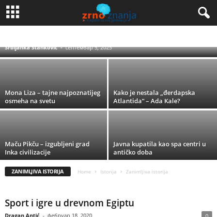
Kako je počeo razvoj ženskog fudbala – koji
su najvažniji trenuci u istoriji?
BIOGRAFIJE
BITKE I RATOVI
MITOLOGIJA
VREMEPLOV
ZANIMLJIVA ISTORIJA
Srbijanka Stanković
-
септембар 5, 2025
Mona Liza – tajne najpoznatijeg
Kako je nestala „đerdapska
osmeha na svetu
Atlantida“ – Ada Kale?
Maču Pikču – izgubljeni grad
Javna kupatila kao spa centri u
Inka civilizacije
antičko doba
ZANIMLJIVA ISTORIJA
Home
Istorija
Zanimljiva istorija
Sport i igre u drevnom Egiptu
Dragan Antić
-
фебруар 18, 2020
0