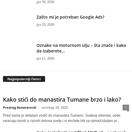
јул 30, 2026
Zašto mi je potreban Google Ads?
јул 23, 2026
Oznake na motornom ulju – šta znače i kako
da izaberete...
јул 21, 2026
Najpopularniji članci
Kako stići do manastira Tumane brzo i lako?
Predrag Konatarević
-
октобар 29, 2020
1
Pred vama je detaljan vodič do manastira Tumane. Svakog vikenda, ovde
svraćaju turisti iz raznih delova sveta i vi možete biti sa njima!Udaljen je...