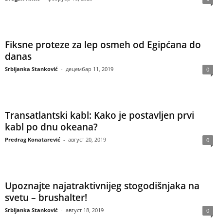
Fiksne proteze za lep osmeh od Egipćana do
danas
Srbijanka Stanković
-
децембар 11, 2019
0
Transatlantski kabl: Kako je postavljen prvi
kabl po dnu okeana?
Predrag Konatarević
-
август 20, 2019
0
Upoznajte najatraktivnijeg stogodišnjaka na
svetu – brushalter!
Srbijanka Stanković
-
август 18, 2019
0