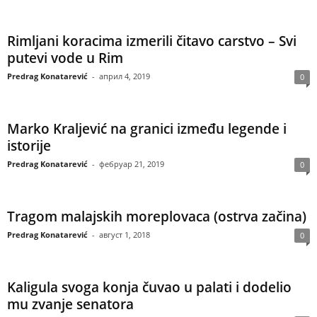
Rimljani koracima izmerili čitavo carstvo – Svi
putevi vode u Rim
Predrag Konatarević
-
април 4, 2019
0
Marko Kraljević na granici između legende i
istorije
Predrag Konatarević
-
фебруар 21, 2019
0
Tragom malajskih moreplovaca (ostrva začina)
Predrag Konatarević
-
август 1, 2018
0
Kaligula svoga konja čuvao u palati i dodelio
mu zvanje senatora