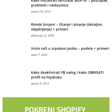
Kako instalirati sertifikat MUP-a? – postupak,
problemi i nedoumice
април 18, 2019
Rimski brojevi – čitanje i pisanje (detaljno
objašnjenje) + primeri
фебруар 22, 2020
Vrste reči u srpskom jeziku – podela + primeri
март 7, 2020
Kako deaktivirati FB nalog i kako OBRISATI
profil na Fejsbuku
август 8, 2019