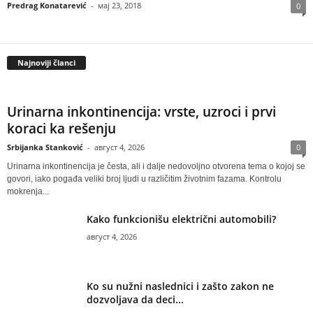
Predrag Konatarević
-
мај 23, 2018
0
Najnoviji članci
Urinarna inkontinencija: vrste, uzroci i prvi
koraci ka rešenju
Srbijanka Stanković
-
август 4, 2026
0
Urinarna inkontinencija je česta, ali i dalje nedovoljno otvorena tema o kojoj se
govori, iako pogađa veliki broj ljudi u različitim životnim fazama. Kontrolu
mokrenja...
Kako funkcionišu električni automobili?
август 4, 2026
Ko su nužni naslednici i zašto zakon ne
dozvoljava da deci...