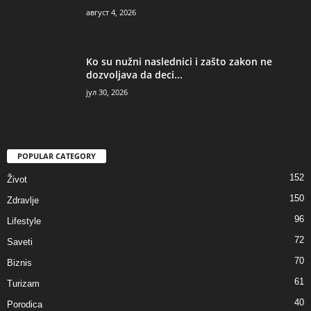
август 4, 2026
Ko su nužni naslednici i zašto zakon ne
dozvoljava da deci...
јул 30, 2026
POPULAR CATEGORY
152
Život
150
Zdravlje
96
Lifestyle
72
Saveti
70
Biznis
61
Turizam
40
Porodica