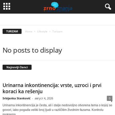
AUTOMOBILIZAM
LJUBAV
PORODICA
SPORT
TURIZAM
ŽIVOT
TURIZAM
Home
Lifestyle
Turizam
No posts to display
Najnoviji članci
Urinarna inkontinencija: vrste, uzroci i prvi
koraci ka rešenju
Srbijanka Stanković
-
август 4, 2026
0
Urinarna inkontinencija je česta, ali i dalje nedovoljno otvorena tema o kojoj se
govori, iako pogađa veliki broj ljudi u različitim životnim fazama. Kontrolu
mokrenja...