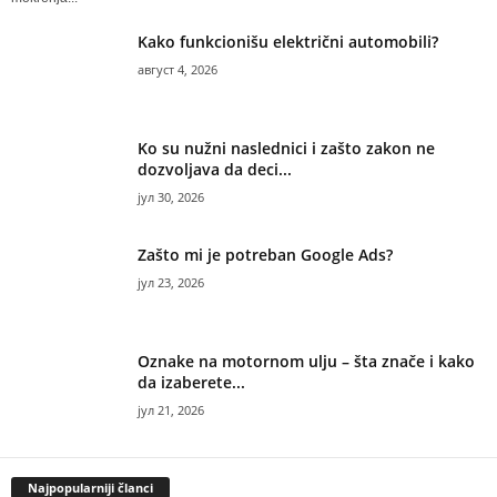
Kako funkcionišu električni automobili?
август 4, 2026
Ko su nužni naslednici i zašto zakon ne
dozvoljava da deci...
јул 30, 2026
Zašto mi je potreban Google Ads?
јул 23, 2026
Oznake na motornom ulju – šta znače i kako
da izaberete...
јул 21, 2026
Najpopularniji članci