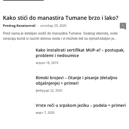
Kako stići do manastira Tumane brzo i lako?
Predrag Konatarević
-
октобар 29, 2020
1
Pred vama je detaljan vodič do manastira Tumane. Svakog vikenda, ovde
svraćaju turisti iz raznih delova sveta i vi možete biti sa njima!Udaljen je...
Kako instalirati sertifikat MUP-a? – postupak,
problemi i nedoumice
април 18, 2019
Rimski brojevi – čitanje i pisanje (detaljno
objašnjenje) + primeri
фебруар 22, 2020
Vrste reči u srpskom jeziku – podela + primeri
март 7, 2020