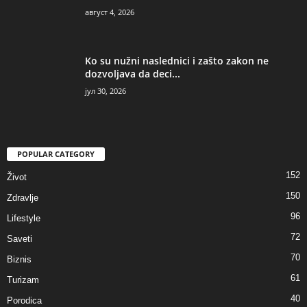
август 4, 2026
Ko su nužni naslednici i zašto zakon ne
dozvoljava da deci...
јул 30, 2026
POPULAR CATEGORY
152
Život
150
Zdravlje
96
Lifestyle
72
Saveti
70
Biznis
61
Turizam
40
Porodica