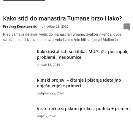
Kako stići do manastira Tumane brzo i lako?
Predrag Konatarević
-
октобар 29, 2020
1
Pred vama je detaljan vodič do manastira Tumane. Svakog vikenda, ovde
svraćaju turisti iz raznih delova sveta i vi možete biti sa njima!Udaljen je...
Kako instalirati sertifikat MUP-a? – postupak,
problemi i nedoumice
април 18, 2019
Rimski brojevi – čitanje i pisanje (detaljno
objašnjenje) + primeri
фебруар 22, 2020
Vrste reči u srpskom jeziku – podela + primeri
март 7, 2020