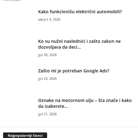
Kako funkcionišu električni automobili?
август 4, 2026
Ko su nužni naslednici i zašto zakon ne
dozvoljava da deci...
јул 30, 2026
Zašto mi je potreban Google Ads?
јул 23, 2026
Oznake na motornom ulju – šta znače i kako
da izaberete...
јул 21, 2026
Najpopularniji članci