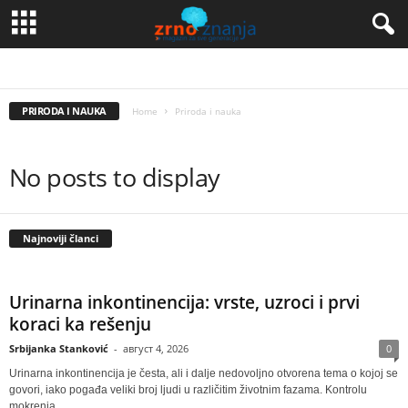
ASTRONOMIJA
ČUDA PRIRODE
EKOLOGIJA
OTKRIĆA
ŽIVI SVET
PRIRODA I NAUKA
Home
Priroda i nauka
No posts to display
Najnoviji članci
Urinarna inkontinencija: vrste, uzroci i prvi
koraci ka rešenju
Srbijanka Stanković
-
август 4, 2026
0
Urinarna inkontinencija je česta, ali i dalje nedovoljno otvorena tema o kojoj se
govori, iako pogađa veliki broj ljudi u različitim životnim fazama. Kontrolu
mokrenja...