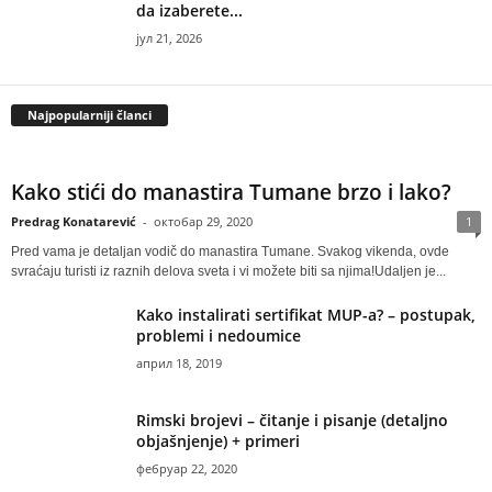
da izaberete...
јул 21, 2026
Najpopularniji članci
Kako stići do manastira Tumane brzo i lako?
Predrag Konatarević
-
октобар 29, 2020
1
Pred vama je detaljan vodič do manastira Tumane. Svakog vikenda, ovde
svraćaju turisti iz raznih delova sveta i vi možete biti sa njima!Udaljen je...
Kako instalirati sertifikat MUP-a? – postupak,
problemi i nedoumice
април 18, 2019
Rimski brojevi – čitanje i pisanje (detaljno
objašnjenje) + primeri
фебруар 22, 2020