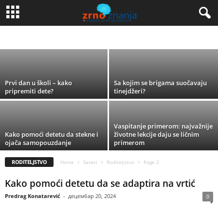
10 razloga zašto je obrazovanje važno
IT
RODITELJSTVO
TUTORIJALI
ZDRAVLJE
Dragan Antić
-
март 5, 2019
Prvi dan u školi – kako
Sa kojim se brigama suočavaju
pripremiti dete?
tinejdžeri?
Vaspitanje primerom: najvažnije
Kako pomoći detetu da stekne i
životne lekcije daju se ličnim
ojača samopouzdanje
primerom
RODITELJSTVO
Home
Saveti
Roditeljstvo
Page 2
Kako pomoći detetu da se adaptira na vrtić
Predrag Konatarević
-
децембар 20, 2024
0