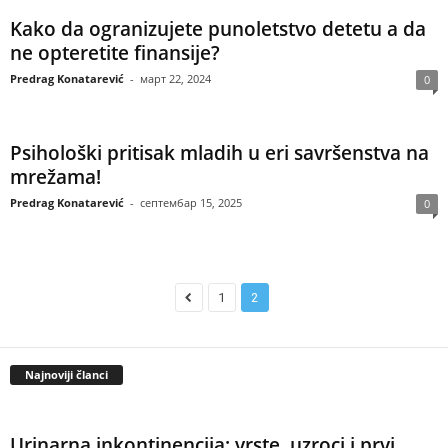
Kako da ogranizujete punoletstvo detetu a da
ne opteretite finansije?
Predrag Konatarević
-
март 22, 2024
0
Psihološki pritisak mladih u eri savršenstva na
mrežama!
Predrag Konatarević
-
септембар 15, 2025
0
1
2
Najnoviji članci
Urinarna inkontinencija: vrste, uzroci i prvi