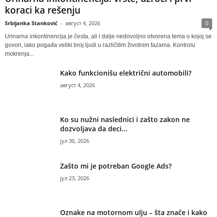
koraci ka rešenju
Srbijanka Stanković
-
август 4, 2026
0
Urinarna inkontinencija je česta, ali i dalje nedovoljno otvorena tema o kojoj se
govori, iako pogađa veliki broj ljudi u različitim životnim fazama. Kontrolu
mokrenja...
Kako funkcionišu električni automobili?
август 4, 2026
Ko su nužni naslednici i zašto zakon ne
dozvoljava da deci...
јул 30, 2026
Zašto mi je potreban Google Ads?
јул 23, 2026
Oznake na motornom ulju – šta znače i kako