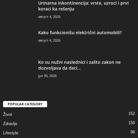
Urinarna inkontinencija: vrste, uzroci i prvi
koraci ka rešenju
август 4, 2026
Kako funkcionišu električni automobili?
август 4, 2026
Ko su nužni naslednici i zašto zakon ne
dozvoljava da deci...
јул 30, 2026
POPULAR CATEGORY
152
Život
150
Zdravlje
96
Lifestyle