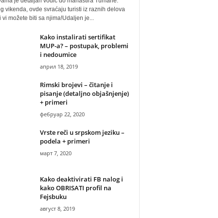
vama je detaljan vodič do manastira Tumane.
 vikenda, ovde svraćaju turisti iz raznih delova
i vi možete biti sa njima!Udaljen je...
Kako instalirati sertifikat
MUP-a? – postupak, problemi
i nedoumice
април 18, 2019
Rimski brojevi – čitanje i
pisanje (detaljno objašnjenje)
+ primeri
фебруар 22, 2020
Vrste reči u srpskom jeziku –
podela + primeri
март 7, 2020
Kako deaktivirati FB nalog i
kako OBRISATI profil na
Fejsbuku
август 8, 2019