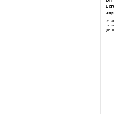
uzr
Srbij
Urinar
otvore
ljudi 