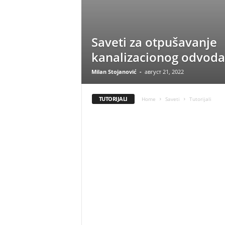
Saveti za otpušavanje
kanalizacionog odvoda
Milan Stojanović
-
август 21, 2022
TUTORIJALI
Home
Saveti
Tutorijali