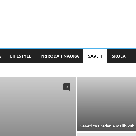
A
LIFESTYLE
PRIRODA I NAUKA
SAVETI
ŠKOLA
RAVLJE
0
Saveti za uređenje malih kuhi