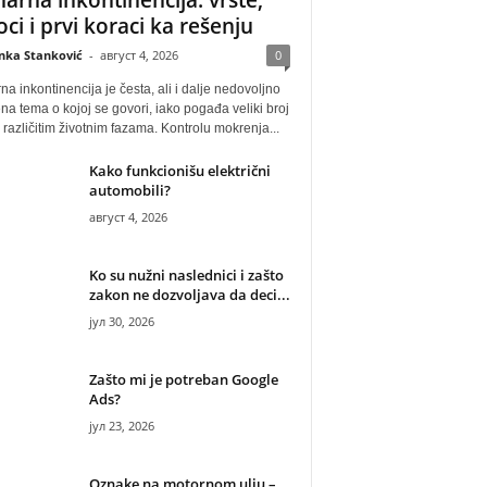
oci i prvi koraci ka rešenju
anka Stanković
-
август 4, 2026
0
na inkontinencija je česta, ali i dalje nedovoljno
na tema o kojoj se govori, iako pogađa veliki broj
u različitim životnim fazama. Kontrolu mokrenja...
Kako funkcionišu električni
automobili?
август 4, 2026
Ko su nužni naslednici i zašto
zakon ne dozvoljava da deci...
јул 30, 2026
Zašto mi je potreban Google
Ads?
јул 23, 2026
Oznake na motornom ulju –