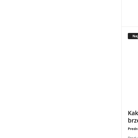
Naj
Kak
brz
Predr