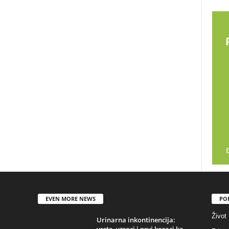
EVEN MORE NEWS
PO
Život
Urinarna inkontinencija:
vrste, uzroci i prvi koraci ka