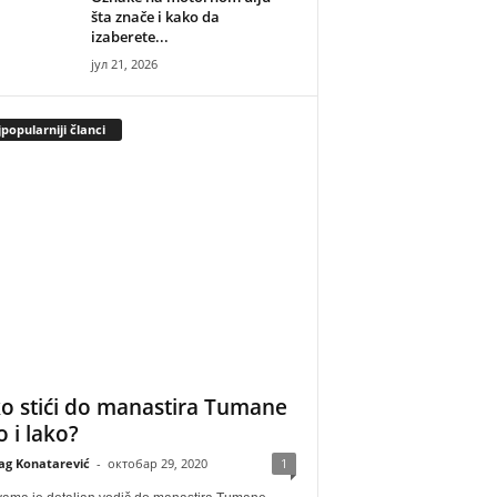
šta znače i kako da
izaberete...
јул 21, 2026
popularniji članci
o stići do manastira Tumane
o i lako?
ag Konatarević
-
октобар 29, 2020
1