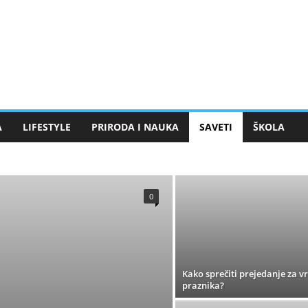
A
LIFESTYLE
PRIRODA I NAUKA
SAVETI
ŠKOLA
RAVLJE
0
Kako sprečiti prejedanje za 
praznika?