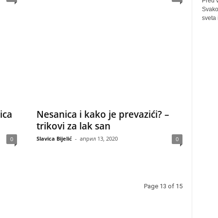
Pred 
Svakog
sveta 
ica
Nesanica i kako je prevazići? –
trikovi za lak san
Slavica Bijelić
-
април 13, 2020
0
0
Page 13 of 15