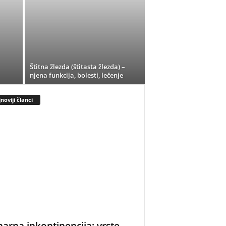
Štitna žlezda (štitasta žlezda) –
njena funkcija, bolesti, lečenje
noviji članci
narna inkontinencija: vrste,