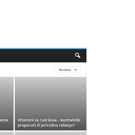
Random
vreme
Vitamini za rast kose – kozmetički
preparati ili prirodna rešenja?