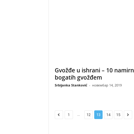
Gvožđe u ishrani – 10 namirn
bogatih gvožđem
Srbijanka Stanković
-
новембар 14, 2019
...
1
12
13
14
15