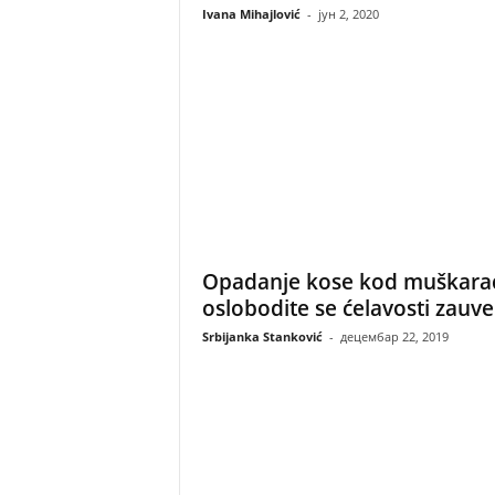
Ivana Mihajlović
-
јун 2, 2020
Opadanje kose kod muškara
oslobodite se ćelavosti zauv
Srbijanka Stanković
-
децембар 22, 2019