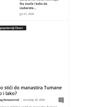
šta znače i kako da
izaberete...
јул 21, 2026
popularniji članci
o stići do manastira Tumane
o i lako?
ag Konatarević
-
октобар 29, 2020
1