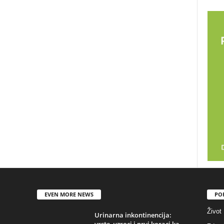
EVEN MORE NEWS
PO
Život
Urinarna inkontinencija:
vrste, uzroci i prvi koraci ka