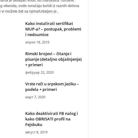
vama je detaljan vodič do manastira Tumane.
 vikenda, ovde svraćaju turisti iz raznih delova
i vi možete biti sa njima!Udaljen je...
Kako instalirati sertifikat
MUP-a? – postupak, problemi
i nedoumice
април 18, 2019
Rimski brojevi – čitanje i
pisanje (detaljno objašnjenje)
+ primeri
фебруар 22, 2020
Vrste reči u srpskom jeziku –
podela + primeri
март 7, 2020
Kako deaktivirati FB nalog i
kako OBRISATI profil na
Fejsbuku
август 8, 2019