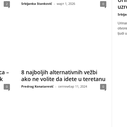
Srbijanka Stanković
-
март 1, 2026
2
0
uzr
Srbij
Urinar
otvore
ljudi 
ca –
8 najboljih alternativnih vežbi
ek
ako ne volite da idete u teretanu
Predrag Konatarević
-
септембар 11, 2024
0
0