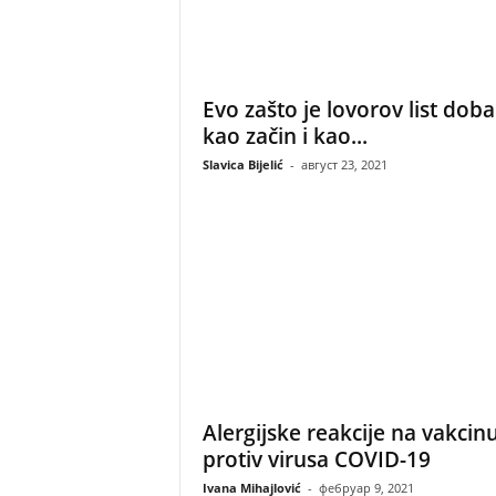
Evo zašto je lovorov list dobar
kao začin i kao...
Slavica Bijelić
-
август 23, 2021
Alergijske reakcije na vakcin
protiv virusa COVID-19
Ivana Mihajlović
-
фебруар 9, 2021