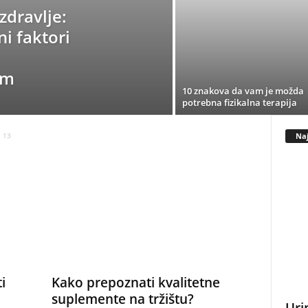
dravlje:
i faktori
em
10 znakova da vam je možda
potrebna fizikalna terapija
Naj
 13
i
Kako prepoznati kvalitetne
suplemente na tržištu?
Uri