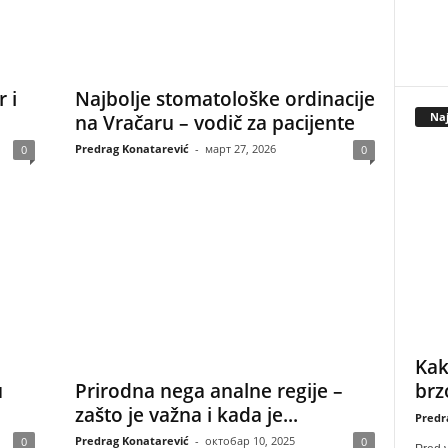
 i
Najbolje stomatološke ordinacije
Naj
na Vračaru – vodič za pacijente
Predrag Konatarević
-
март 27, 2026
0
0
Kak
brz
u
Prirodna nega analne regije –
zašto je važna i kada je...
Predr
Predrag Konatarević
-
октобар 10, 2025
0
0