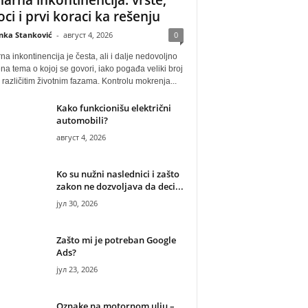
oci i prvi koraci ka rešenju
anka Stanković
-
август 4, 2026
0
na inkontinencija je česta, ali i dalje nedovoljno
na tema o kojoj se govori, iako pogađa veliki broj
u različitim životnim fazama. Kontrolu mokrenja...
Kako funkcionišu električni
automobili?
август 4, 2026
Ko su nužni naslednici i zašto
zakon ne dozvoljava da deci...
јул 30, 2026
Zašto mi je potreban Google
Ads?
јул 23, 2026
Oznake na motornom ulju –