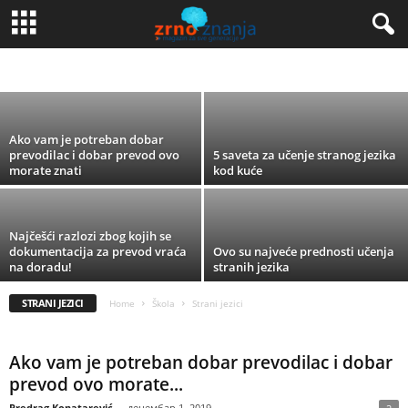
Da li je efikasno učenje stranog jezika u
zrelom dobu
DOMAĆI ZADATAK
GEOGRAFIJA
JEZIK I KNJIŽEVNOST
MATEMATIKA
Predrag Konatarević
-
август 26, 2022
STRANI JEZICI
Ako vam je potreban dobar
prevodilac i dobar prevod ovo
5 saveta za učenje stranog jezika
morate znati
kod kuće
Najčešći razlozi zbog kojih se
dokumentacija za prevod vraća
Ovo su najveće prednosti učenja
na doradu!
stranih jezika
STRANI JEZICI
Home
Škola
Strani jezici
Ako vam je potreban dobar prevodilac i dobar
prevod ovo morate...
Predrag Konatarević
-
децембар 1, 2019