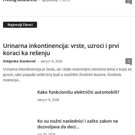
2
Najnoviji članci
Urinarna inkontinencija: vrste, uzroci i prvi
koraci ka rešenju
Srbijanka Stanković
-
август 4, 2026
0
Urinarna inkontinencija je česta, ali i dalje nedovoljno otvorena tema o kojoj se
govori, iako pogađa veliki broj ljudi u različitim životnim fazama. Kontrolu
mokrenja...
Kako funkcionišu električni automobili?
август 4, 2026
Ko su nužni naslednici i zašto zakon ne
dozvoljava da deci...
јул 30, 2026