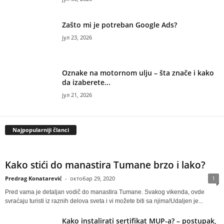
Zašto mi je potreban Google Ads?
јул 23, 2026
Oznake na motornom ulju – šta znače i kako
da izaberete...
јул 21, 2026
Najpopularniji članci
Kako stići do manastira Tumane brzo i lako?
Predrag Konatarević
-
октобар 29, 2020
1
Pred vama je detaljan vodič do manastira Tumane. Svakog vikenda, ovde
svraćaju turisti iz raznih delova sveta i vi možete biti sa njima!Udaljen je...
Kako instalirati sertifikat MUP-a? – postupak,