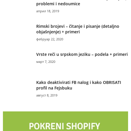
problemi i nedoumice
април 18, 2019
Rimski brojevi – čitanje i pisanje (detaljno
objašnjenje) + primeri
фебруар 22, 2020
Vrste reči u srpskom jeziku – podela + primeri
март 7, 2020
Kako deaktivirati FB nalog i kako OBRISATI
profil na Fejsbuku
август 8, 2019