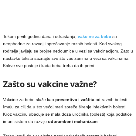
Tokom prvih godinu dana i odrastanja,
vakcine za bebe
su
neophodne za razvoj i sprečavanje raznih bolesti. Kod svakog
roditelja javljaju se brojne nedoumice u vezi sa vakcinacijom. Zato u
nastavku teksta saznajte sve što vas zanima u vezi sa vakcinama.
Kakve sve postoje i kada beba treba da ih primi.
Zašto su vakcine važne?
Vakcine za bebe služe kao
preventiva i zaštita
od raznih bolesti.
Imaju za cilj da u što većoj meri spreče širenje infektivnih bolesti.
Kroz vakcinu ubacuje se mala doza uročnika (bolesti) koja podstiče
imuni sistem da razvije
odbrambeni mehanizam
.