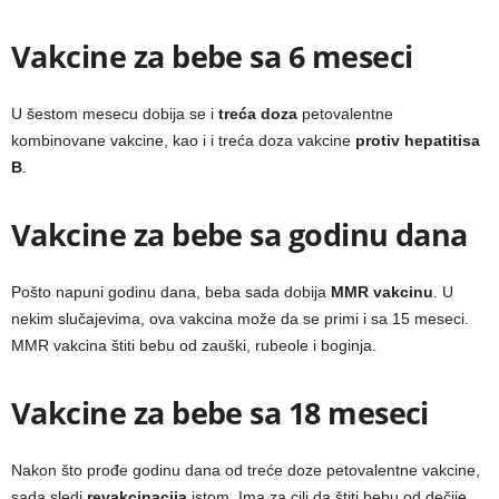
Vakcine za bebe sa 6 meseci
U šestom mesecu dobija se i
treća doza
petovalentne
kombinovane vakcine, kao i i treća doza vakcine
protiv hepatitisa
B
.
Vakcine za bebe sa godinu dana
Pošto napuni godinu dana, beba sada dobija
MMR vakcinu
. U
nekim slučajevima, ova vakcina može da se primi i sa 15 meseci.
MMR vakcina štiti bebu od zauški, rubeole i boginja.
Vakcine za bebe sa 18 meseci
Nakon što prođe godinu dana od treće doze petovalentne vakcine,
sada sledi
revakcinacija
istom. Ima za cilj da štiti bebu od dečije