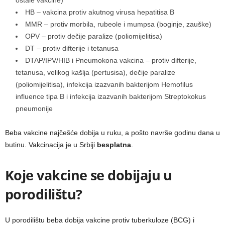
ostale vakcine)
HB – vakcina protiv akutnog virusa hepatitisa B
MMR – protiv morbila, rubeole i mumpsa (boginje, zauške)
OPV – protiv dečije paralize (poliomijelitisa)
DT – protiv difterije i tetanusa
DTAP/IPV/HIB i Pneumokona vakcina – protiv difterije,
tetanusa, velikog kašlja (pertusisa), dečije paralize
(poliomijelitisa), infekcija izazvanih bakterijom Hemofilus
influence tipa B i infekcija izazvanih bakterijom Streptokokus
pneumonije
Beba vakcine najčešće dobija u ruku, a pošto navrše godinu dana u
butinu. Vakcinacija je u Srbiji
besplatna
.
Koje vakcine se dobijaju u
porodilištu?
U porodilištu beba dobija vakcine protiv tuberkuloze (BCG) i