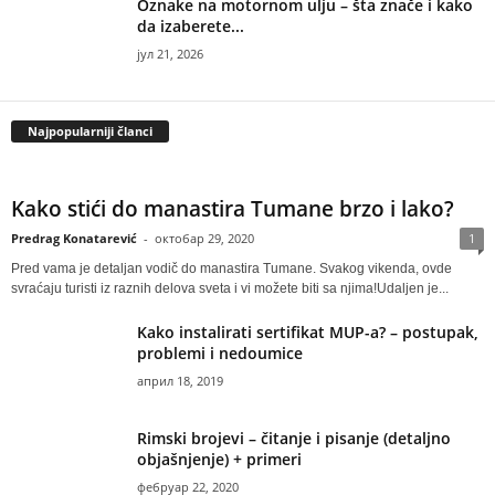
Oznake na motornom ulju – šta znače i kako
da izaberete...
јул 21, 2026
Najpopularniji članci
Kako stići do manastira Tumane brzo i lako?
Predrag Konatarević
-
октобар 29, 2020
1
Pred vama je detaljan vodič do manastira Tumane. Svakog vikenda, ovde
svraćaju turisti iz raznih delova sveta i vi možete biti sa njima!Udaljen je...
Kako instalirati sertifikat MUP-a? – postupak,
problemi i nedoumice
април 18, 2019
Rimski brojevi – čitanje i pisanje (detaljno
objašnjenje) + primeri
фебруар 22, 2020