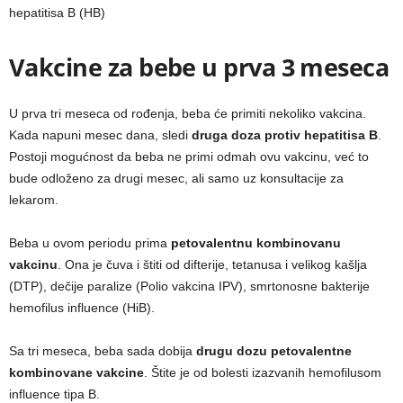
hepatitisa B (HB)
Vakcine za bebe u prva 3 meseca
U prva tri meseca od rođenja, beba će primiti nekoliko vakcina.
Kada napuni mesec dana, sledi
druga doza protiv hepatitisa B
.
Postoji mogućnost da beba ne primi odmah ovu vakcinu, već to
bude odloženo za drugi mesec, ali samo uz konsultacije za
lekarom.
Beba u ovom periodu prima
petovalentnu kombinovanu
vakcinu
. Ona je čuva i štiti od difterije, tetanusa i velikog kašlja
(DTP), dečije paralize (Polio vakcina IPV), smrtonosne bakterije
hemofilus influence (HiB).
Sa tri meseca, beba sada dobija
drugu dozu petovalentne
kombinovane vakcine
. Štite je od bolesti izazvanih hemofilusom
influence tipa B.