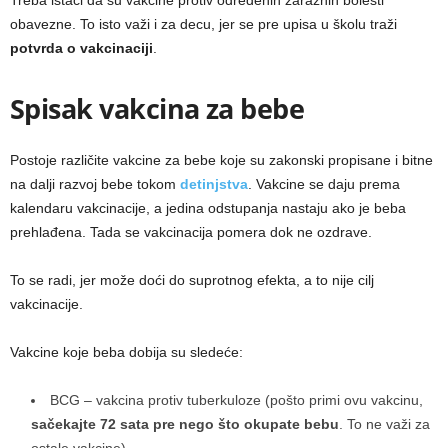
Treba istaći da su vakcine protiv određenih zaraznih bolesti
obavezne. To isto važi i za decu, jer se pre upisa u školu traži
potvrda o vakcinaciji
.
Spisak vakcina za bebe
Postoje različite vakcine za bebe koje su zakonski propisane i bitne
na dalji razvoj bebe tokom
detinjstva
. Vakcine se daju prema
kalendaru vakcinacije, a jedina odstupanja nastaju ako je beba
prehlađena. Tada se vakcinacija pomera dok ne ozdrave.
To se radi, jer može doći do suprotnog efekta, a to nije cilj
vakcinacije.
Vakcine koje beba dobija su sledeće:
BCG – vakcina protiv tuberkuloze (pošto primi ovu vakcinu,
sačekajte 72 sata pre nego što okupate bebu
. To ne važi za