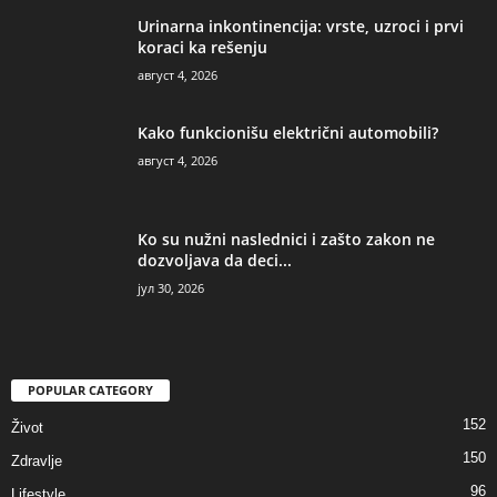
Urinarna inkontinencija: vrste, uzroci i prvi
koraci ka rešenju
август 4, 2026
Kako funkcionišu električni automobili?
август 4, 2026
Ko su nužni naslednici i zašto zakon ne
dozvoljava da deci...
јул 30, 2026
POPULAR CATEGORY
152
Život
150
Zdravlje
96
Lifestyle