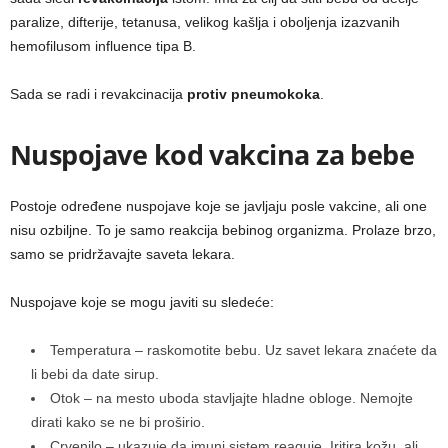
paralize, difterije, tetanusa, velikog kašlja i oboljenja izazvanih
hemofilusom influence tipa B.
Sada se radi i revakcinacija
protiv pneumokoka
.
Nuspojave kod vakcina za bebe
Postoje određene nuspojave koje se javljaju posle vakcine, ali one
nisu ozbiljne. To je samo reakcija bebinog organizma. Prolaze brzo,
samo se pridržavajte saveta lekara.
Nuspojave koje se mogu javiti su sledeće:
Temperatura – raskomotite bebu. Uz savet lekara znaćete da
li bebi da date sirup.
Otok – na mesto uboda stavljajte hladne obloge. Nemojte
dirati kako se ne bi proširio.
Crvenilo – ukazuje da imuni sistem reaguje. Iritira kožu, ali