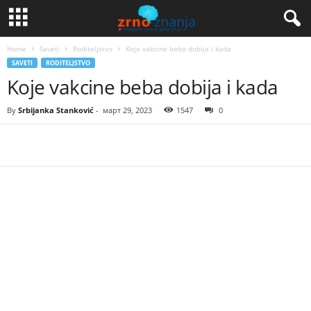
Home
Saveti
Roditeljstvo
Koje vakcine beba dobija i kada
SAVETI
RODITELJSTVO
Koje vakcine beba dobija i kada
By
Srbijanka Stanković
-
март 29, 2023
1547
0