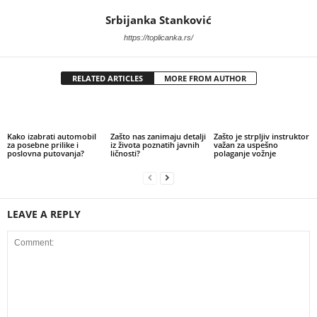
Srbijanka Stanković
https://toplicanka.rs/
RELATED ARTICLES
MORE FROM AUTHOR
Kako izabrati automobil
Zašto nas zanimaju detalji
Zašto je strpljiv instruktor
za posebne prilike i
iz života poznatih javnih
važan za uspešno
poslovna putovanja?
ličnosti?
polaganje vožnje
LEAVE A REPLY