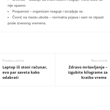
nije opasno.
Pospanost – organizam reaguje i iscrpljuje se.
Čvorić na mestu uboda – normalna pojava i sam će otpasti
posle izvesnog vremena.
Previous article
Next article
Laptop ili stoni računar,
Zdravo mršavljenje –
evo par saveta kako
izgubite kilograme za
odabrati
kratko vreme