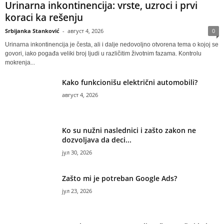
Urinarna inkontinencija: vrste, uzroci i prvi
koraci ka rešenju
Srbijanka Stanković
-
август 4, 2026
0
Urinarna inkontinencija je česta, ali i dalje nedovoljno otvorena tema o kojoj se
govori, iako pogađa veliki broj ljudi u različitim životnim fazama. Kontrolu
mokrenja...
Kako funkcionišu električni automobili?
август 4, 2026
Ko su nužni naslednici i zašto zakon ne
dozvoljava da deci...
јул 30, 2026
Zašto mi je potreban Google Ads?
јул 23, 2026