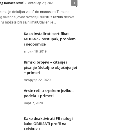
ag Konatarević
-
октобар 29, 2020
1
vama je detaljan vodič do manastira Tumane.
 vikenda, ovde svraćaju turisti iz raznih delova
i vi možete biti sa njima!Udaljen je...
Kako instalirati sertifikat
MUP-a? – postupak, problemi
i nedoumice
април 18, 2019
Rimski brojevi – čitanje i
pisanje (detaljno objašnjenje)
+ primeri
фебруар 22, 2020
Vrste reči u srpskom jeziku –
podela + primeri
март 7, 2020
Kako deaktivirati FB nalog i
kako OBRISATI profil na
Fejsbuku