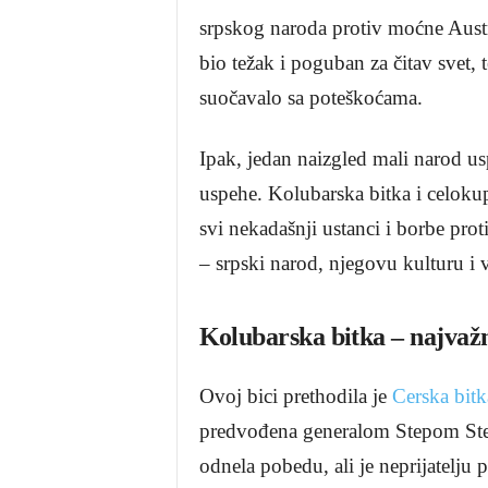
srpskog naroda protiv moćne Aus
bio težak i poguban za čitav svet,
suočavalo sa poteškoćama.
Ipak, jedan naizgled mali narod usp
uspehe. Kolubarska bitka i celokupan
svi nekadašnji ustanci i borbe prot
– srpski narod, njegovu kulturu i ve
Kolubarska bitka – najvažn
Ovoj bici prethodila je
Cerska bitk
predvođena generalom Stepom Step
odnela pobedu, ali je neprijatelju 