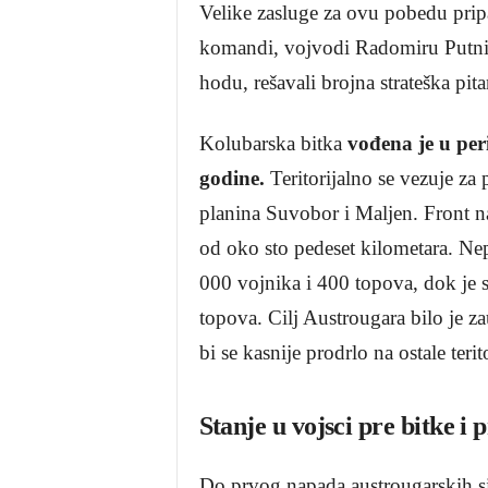
Velike zasluge za ovu pobedu prip
komandi, vojvodi Radomiru Putnik
hodu, rešavali brojna strateška pit
Kolubarska bitka
vođena je u per
godine.
T
eritorijalno se vezuje z
planina Suvobor i Maljen. Front na
od oko sto pedeset kilometara. Nep
000 vojnika i 400 topova, dok je 
topova. Cilj Austrougara bilo je z
bi se kasnije prodrlo na ostale terito
Stanje u vojsci pre bitke i 
Do prvog napada austrougarskih si