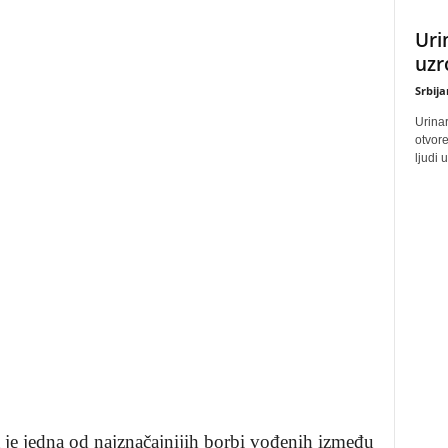
Uri
uzr
Srbij
Urinar
otvore
ljudi 
 je jedna od najznačajnijih borbi vođenih između