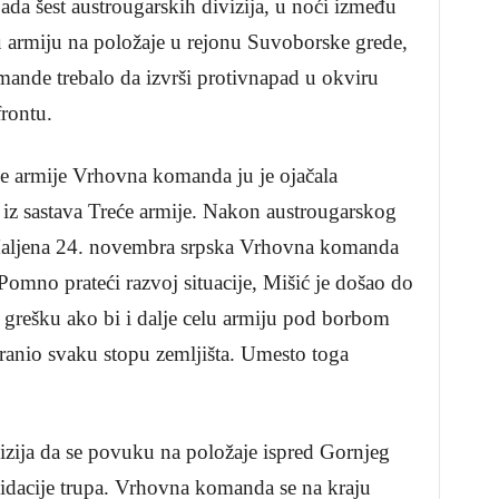
ada šest austrougarskih divizija, u noći između
 armiju na položaje u rejonu Suvoborske grede,
mande trebalo da izvrši protivnapad u okviru
rontu.
ve armije Vrhovna komanda ju je ojačala
iz sastava Treće armije. Nakon austrougarskog
Maljena 24. novembra srpska Vrhovna komanda
Pomno prateći razvoj situacije, Mišić je došao do
 grešku ako bi i dalje celu armiju pod borbom
branio svaku stopu zemljišta. Umesto toga
zija da se povuku na položaje ispred Gornjeg
idacije trupa. Vrhovna komanda se na kraju