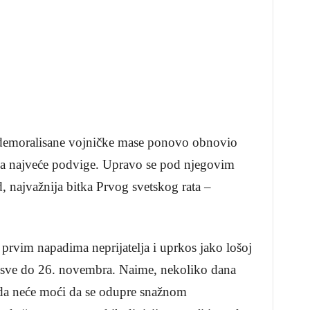
 demoralisane vojničke mase ponovo obnovio
 za najveće podvige. Upravo se pod njegovim
, najvažnija bitka Prvog svetskog rata –
 prvim napadima neprijatelja i uprkos jako lošoj
iji sve do 26. novembra. Naime, nekoliko dana
i da neće moći da se odupre snažnom