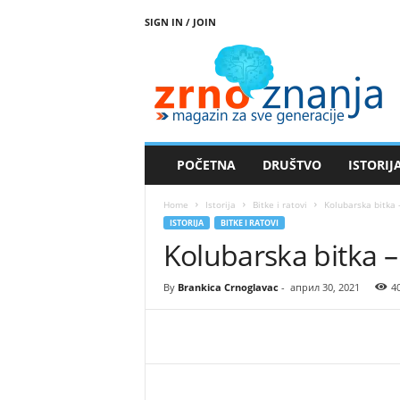
SIGN IN / JOIN
Z
r
n
o
z
n
a
POČETNA
DRUŠTVO
ISTORIJ
n
j
Home
Istorija
Bitke i ratovi
Kolubarska bitka 
a
ISTORIJA
BITKE I RATOVI
Kolubarska bitka – 
By
Brankica Crnoglavac
-
април 30, 2021
4