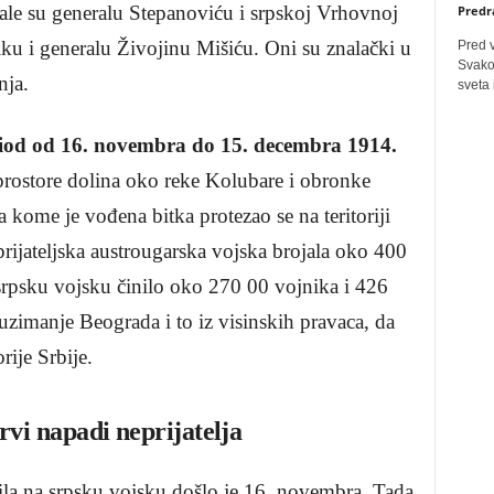
ale su generalu Stepanoviću i srpskoj Vrhovnoj
Predr
u i generalu Živojinu Mišiću. Oni su znalački u
Pred 
Svakog
anja.
sveta 
iod od 16.
novembra do 15. decembra 1914.
a prostore dolina oko reke Kolubare i obronke
 kome je vođena bitka protezao se na teritoriji
rijateljska austrougarska vojska brojala oko 400
srpsku vojsku činilo oko 270 00 vojnika i 426
auzimanje Beograda i to iz visinskih pravaca, da
rije Srbije.
prvi napadi neprijatelja
la na srpsku vojsku došlo je 16. novembra. Tada