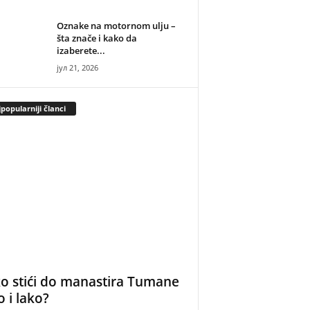
Oznake na motornom ulju –
šta znače i kako da
izaberete...
јул 21, 2026
popularniji članci
o stići do manastira Tumane
o i lako?