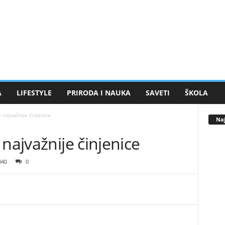
A
LIFESTYLE
PRIRODA I NAUKA
SAVETI
ŠKOLA
– najvažnije činjenice
Naj
najvažnije činjenice
040
0