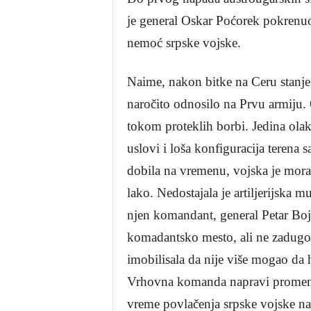
je general Oskar Poćorek pokrenuo
nemoć srpske vojske.
Naime, nakon bitke na Ceru stanje 
naročito odnosilo na Prvu armiju. 
tokom proteklih borbi. Jedina olak
uslovi i loša konfiguracija terena s
dobila na vremenu, vojska je moral
lako. Nedostajala je artiljerijska m
njen komandant, general Petar Bojo
komadantsko mesto, ali ne zadugo. 
imobilisala da nije više mogao da h
Vrhovna komanda napravi promen
vreme povlačenja srpske vojske na