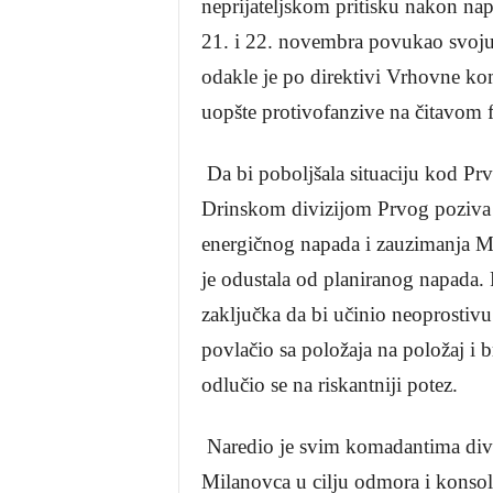
neprijateljskom pritisku nakon nap
21. i 22. novembra povukao svoju
odakle je po direktivi Vrhovne ko
uopšte protivofanzive na čitavom f
Da bi poboljšala situaciju kod Pr
Drinskom divizijom Prvog poziva 
energičnog napada i zauzimanja 
je odustala od planiranog napada. 
zaključka da bi učinio neoprostivu
povlačio sa položaja na položaj i 
odlučio se na riskantniji potez.
Naredio je svim komadantima divi
Milanovca u cilju odmora i konsol