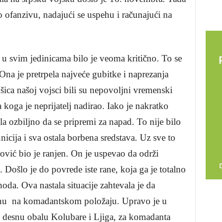
 ofanzivu, nadajući se uspehu i računajući na
u svim jedinicama bilo je veoma kritično. To se
Ona je pretrpela najveće gubitke i naprezanja
šica našoj vojsci bili su nepovoljni vremenski
a koga je neprijatelj nadirao. Iako je nakratko
a ozbiljno da se pripremi za napad. To nije bilo
unicija i sva ostala borbena sredstava. Uz sve to
vić bio je ranjen. On je uspevao da održi
Došlo je do povrede iste rane, koja ga je totalno
oda. Ova nastala situacije zahtevala je da
u na komadantskom položaju. Upravo je u
 desnu obalu Kolubare i Ljiga, za komadanta