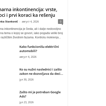
narna inkontinencija: vrste,
oci i prvi koraci ka rešenju
anka Stanković
-
август 4, 2026
0
na inkontinencija je česta, ali i dalje nedovoljno
na tema o kojoj se govori, iako pogađa veliki broj
u različitim životnim fazama. Kontrolu mokrenja...
Kako funkcionišu električni
automobili?
август 4, 2026
Ko su nužni naslednici i zašto
zakon ne dozvoljava da deci...
јул 30, 2026
Zašto mi je potreban Google
Ads?
јул 23, 2026