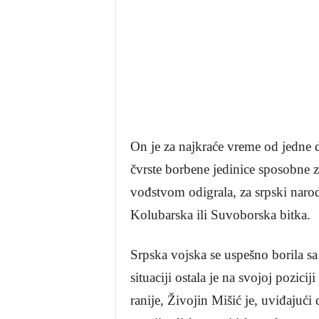
On je za najkraće vreme od jedne
čvrste borbene jedinice sposobne
vođstvom odigrala, za srpski narod
Kolubarska ili Suvoborska bitka.
Srpska vojska se uspešno borila sa
situaciji ostala je na svojoj pozic
ranije, Živojin Mišić je, uviđajuć