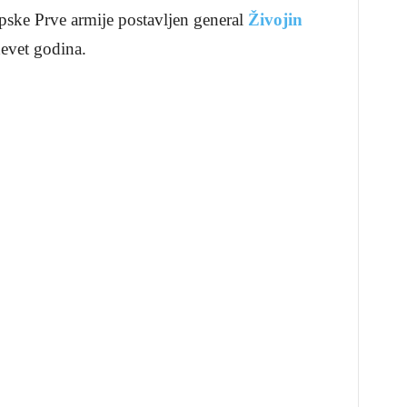
rpske Prve armije postavljen general
Živojin
devet godina.