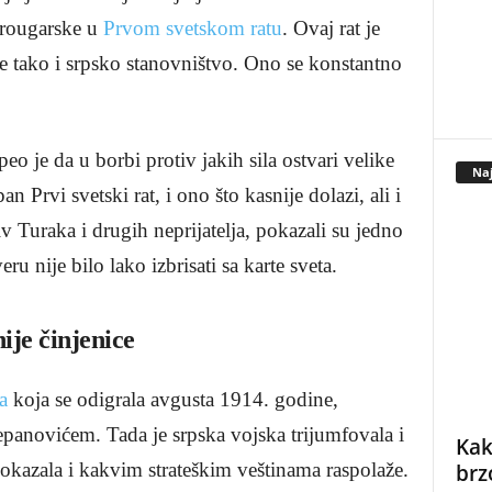
trougarske u
Prvom svetskom ratu
. Ovaj rat je
 te tako i srpsko stanovništvo. Ono se konstantno
eo je da u borbi protiv jakih sila ostvari velike
Naj
 Prvi svetski rat, i ono što kasnije dolazi, ali i
iv Turaka i drugih neprijatelja, pokazali su jedno
ru nije bilo lako izbrisati sa karte sveta.
ije činjenice
a
koja se odigrala avgusta 1914. godine,
anovićem. Tada je srpska vojska trijumfovala i
Kak
pokazala i kakvim strateškim veštinama raspolaže.
brz