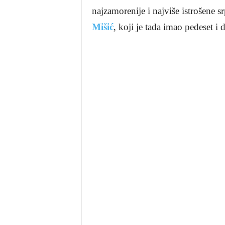
najzamorenije i najviše istrošene s
Mišić
, koji je tada imao pedeset i 