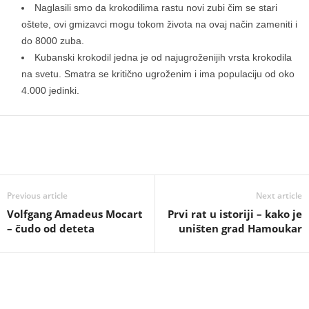
Naglasili smo da krokodilima rastu novi zubi čim se stari
oštete, ovi gmizavci mogu tokom života na ovaj način zameniti i
do 8000 zuba.
Kubanski krokodil jedna je od najugroženijih vrsta krokodila
na svetu. Smatra se kritično ugroženim i ima populaciju od oko
4.000 jedinki.
Previous article
Next article
Volfgang Amadeus Mocart
Prvi rat u istoriji – kako je
– čudo od deteta
uništen grad Hamoukar