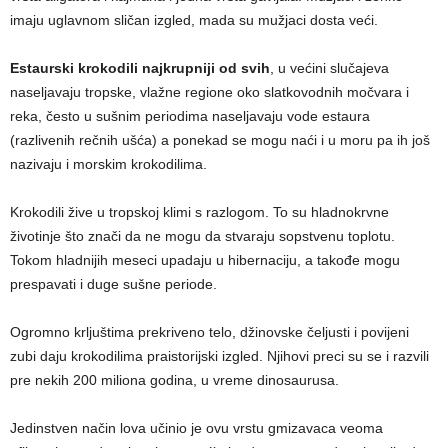
imaju uglavnom sličan izgled, mada su mužjaci dosta veći.
Estaurski krokodili najkrupniji od svih
, u većini slučajeva
naselјavaju tropske, vlažne regione oko slatkovodnih močvara i
reka, često u sušnim periodima naseljavaju vode estaura
(razlivenih rečnih ušća) a ponekad se mogu naći i u moru pa ih još
nazivaju i morskim krokodilima.
Krokodili žive u tropskoj klimi s razlogom. To su hladnokrvne
životinje što znači da ne mogu da stvaraju sopstvenu toplotu.
Tokom hladnijih meseci upadaju u hibernaciju, a takođe mogu
prespavati i duge sušne periode.
Ogromno krljuštima prekriveno telo, džinovske čeljusti i povijeni
zubi daju krokodilima praistorijski izgled. Njihovi preci su se i razvili
pre nekih 200 miliona godina, u vreme dinosaurusa.
Jedinstven način lova učinio je ovu vrstu gmizavaca veoma