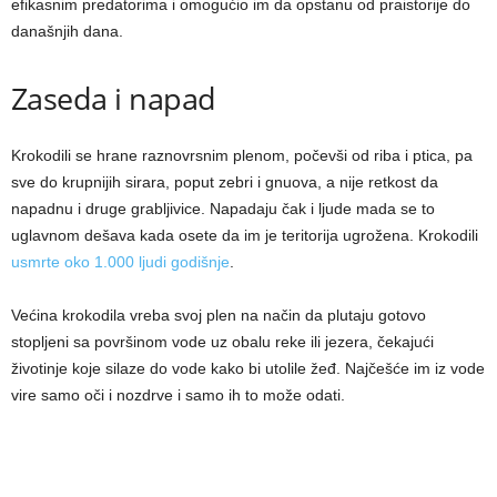
efikasnim predatorima i omogućio im da opstanu od praistorije do
današnjih dana.
Zaseda i napad
Krokodili se hrane raznovrsnim plenom, počevši od riba i ptica, pa
sve do krupnijih sirara, poput zebri i gnuova, a nije retkost da
napadnu i druge grabljivice. Napadaju čak i ljude mada se to
uglavnom dešava kada osete da im je teritorija ugrožena. Krokodili
usmrte oko 1.000 ljudi godišnje
.
Većina krokodila vreba svoj plen na način da plutaju gotovo
stopljeni sa površinom vode uz obalu reke ili jezera, čekajući
životinje koje silaze do vode kako bi utolile žeđ. Najčešće im iz vode
vire samo oči i nozdrve i samo ih to može odati.