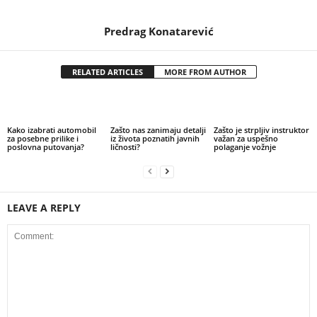
Predrag Konatarević
RELATED ARTICLES
MORE FROM AUTHOR
Kako izabrati automobil
Zašto nas zanimaju detalji
Zašto je strpljiv instruktor
za posebne prilike i
iz života poznatih javnih
važan za uspešno
poslovna putovanja?
ličnosti?
polaganje vožnje
LEAVE A REPLY