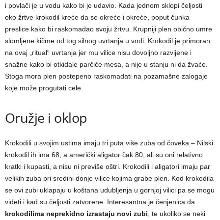
i povlači je u vodu kako bi je udavio. Kada jednom sklopi čeljosti
oko žrtve krokodil kreće da se okreće i okreće, poput čunka
preslice kako bi raskomadao svoju žrtvu. Krupniji plen obično umre
slomljene kičme od tog silnog uvrtanja u vodi. Krokodil je primoran
na ovaj „ritual“ uvrtanja jer mu vilice nisu dovoljno razvijene i
snažne kako bi otkidale parčiće mesa, a nije u stanju ni da žvaće.
Stoga mora plen postepeno raskomadati na pozamašne zalogaje
koje može progutati cele.
Oružje i oklop
Krokodili u svojim ustima imaju tri puta više zuba od čoveka – Nilski
krokodil ih ima 68, a američki aligator čak 80, ali su oni relativno
kratki i kupasti, a nisu ni previše oštri. Krokodili i aligatori imaju par
velikih zuba pri sredini donje vilice kojima grabe plen. Kod krokodila
se ovi zubi uklapaju u koštana udubljenja u gornjoj vilici pa se mogu
videti i kad su čeljosti zatvorene. Interesantna je čenjenica da
krokodilima neprekidno izrastaju novi zubi
, te ukoliko se neki