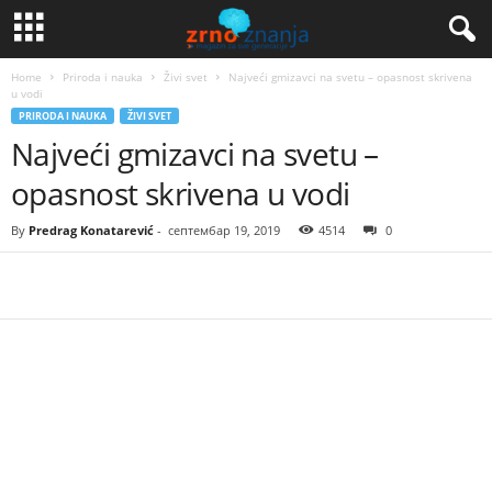
Home
Priroda i nauka
Živi svet
Najveći gmizavci na svetu – opasnost skrivena
u vodi
PRIRODA I NAUKA
ŽIVI SVET
Najveći gmizavci na svetu –
opasnost skrivena u vodi
By
Predrag Konatarević
-
септембар 19, 2019
4514
0