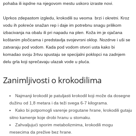
pohaba ili ispdne na njegovom mestu uskoro izraste novi.
Uprkos zdepastom izgledu, krokodili su veoma brzi i okretni. Kroz
vodu ih pokreće snažan rep i daje im potrebnu snagu prilikom
izbacivanja na obalu ili pri napadu na plen. Koža im je ojačana
koštanim pločicama i predstavlja svojevrsni oklop. Nozdrve i uši se
zatvaraju pod vodom. Kada pod vodom otvori usta kako bi
komadao svoju žrtvu spustaju se specijalni poklopci na zadnjem
delu grla koji sprečavaju ulazak vode u pluća.
Zanimljivosti o krokodilima
Najmanji krokodil je patulјasti krokodil koji može da dosegne
dužinu od 1,8 metara i da teži svega 6-7 kilograma.
Kako bi potpomogli varenje progutane hrane, krokodili gutaju
sitno kamenje koje drobi hranu u stomaku.
Zahvalјujući sporim metabolizmima, krokodili mogu
mesecima da prežive bez hrane.