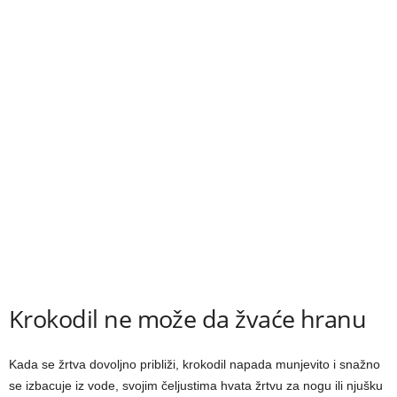
Krokodil ne može da žvaće hranu
Kada se žrtva dovoljno približi, krokodil napada munjevito i snažno
se izbacuje iz vode, svojim čeljustima hvata žrtvu za nogu ili njušku