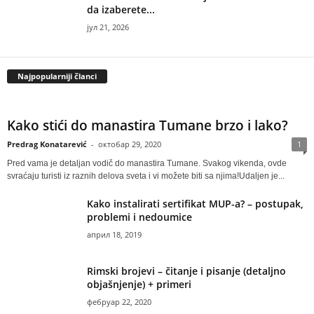
da izaberete...
јул 21, 2026
Najpopularniji članci
Kako stići do manastira Tumane brzo i lako?
Predrag Konatarević
-
октобар 29, 2020
1
Pred vama je detaljan vodič do manastira Tumane. Svakog vikenda, ovde
svraćaju turisti iz raznih delova sveta i vi možete biti sa njima!Udaljen je...
Kako instalirati sertifikat MUP-a? – postupak,
problemi i nedoumice
април 18, 2019
Rimski brojevi – čitanje i pisanje (detaljno
objašnjenje) + primeri
фебруар 22, 2020