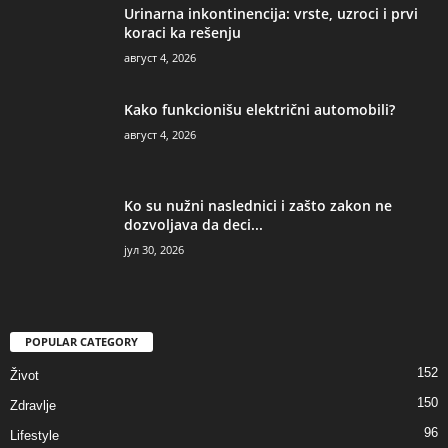
Urinarna inkontinencija: vrste, uzroci i prvi
koraci ka rešenju
август 4, 2026
Kako funkcionišu električni automobili?
август 4, 2026
Ko su nužni naslednici i zašto zakon ne
dozvoljava da deci...
јул 30, 2026
POPULAR CATEGORY
152
Život
150
Zdravlje
96
Lifestyle