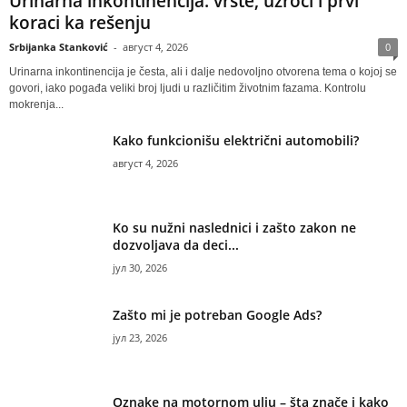
Urinarna inkontinencija: vrste, uzroci i prvi
koraci ka rešenju
Srbijanka Stanković
-
август 4, 2026
0
Urinarna inkontinencija je česta, ali i dalje nedovoljno otvorena tema o kojoj se
govori, iako pogađa veliki broj ljudi u različitim životnim fazama. Kontrolu
mokrenja...
Kako funkcionišu električni automobili?
август 4, 2026
Ko su nužni naslednici i zašto zakon ne
dozvoljava da deci...
јул 30, 2026
Zašto mi je potreban Google Ads?
јул 23, 2026
Oznake na motornom ulju – šta znače i kako