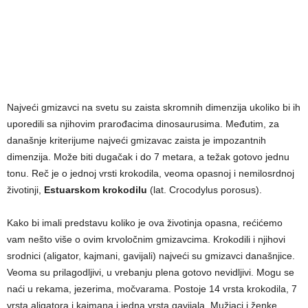
Najveći gmizavci na svetu su zaista skromnih dimenzija ukoliko bi ih
uporedili sa njihovim prarođacima dinosaurusima. Međutim, za
današnje kriterijume najveći gmizavac zaista je impozantnih
dimenzija. Može biti dugačak i do 7 metara, a težak gotovo jednu
tonu. Reč je o jednoj vrsti krokodila, veoma opasnoj i nemilosrdnoj
životinji,
Estuarskom krokodilu
(lat. Crocodylus porosus).
Kako bi imali predstavu koliko je ova životinja opasna, rećićemo
vam nešto više o ovim krvoločnim gmizavcima. Krokodili i njihovi
srodnici (aligator, kajmani, gavijali) najveći su gmizavci današnjice.
Veoma su prilagodljivi, u vrebanju plena gotovo nevidljivi. Mogu se
naći u rekama, jezerima, močvarama. Postoje 14 vrsta krokodila, 7
vrsta aligatora i kajmana i jedna vrsta gavijala. Mužjaci i ženke