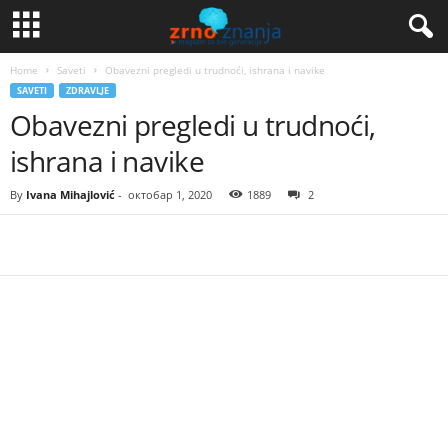
Home
Saveti
Obavezni pregledi u trudnoći, ishrana i navike
SAVETI
ZDRAVLJE
Obavezni pregledi u trudnoći,
ishrana i navike
By
Ivana Mihajlović
-
октобар 1, 2020
1889
2