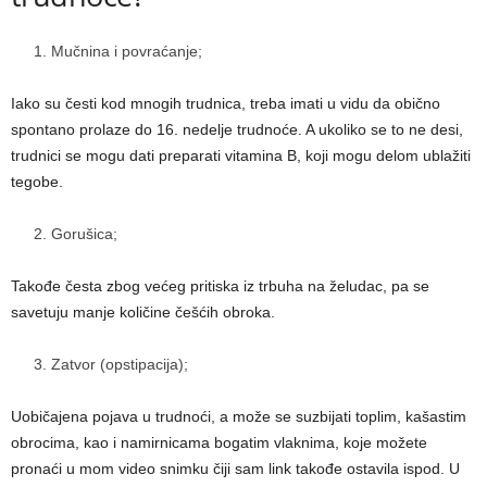
Mučnina i povraćanje;
Iako su česti kod mnogih trudnica, treba imati u vidu da obično
spontano prolaze do 16. nedelje trudnoće. A ukoliko se to ne desi,
trudnici se mogu dati preparati vitamina B, koji mogu delom ublažiti
tegobe.
Gorušica;
Takođe česta zbog većeg pritiska iz trbuha na želudac, pa se
savetuju manje količine češćih obroka.
Zatvor (opstipacija);
Uobičajena pojava u trudnoći, a može se suzbijati toplim, kašastim
obrocima, kao i namirnicama bogatim vlaknima, koje možete
pronaći u mom video snimku čiji sam link takođe ostavila ispod. U