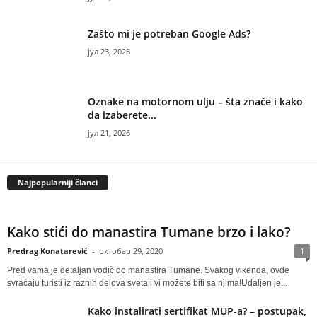
Zašto mi je potreban Google Ads?
јул 23, 2026
Oznake na motornom ulju – šta znače i kako
da izaberete...
јул 21, 2026
Najpopularniji članci
Kako stići do manastira Tumane brzo i lako?
Predrag Konatarević
-
октобар 29, 2020
1
Pred vama je detaljan vodič do manastira Tumane. Svakog vikenda, ovde
svraćaju turisti iz raznih delova sveta i vi možete biti sa njima!Udaljen je...
Kako instalirati sertifikat MUP-a? – postupak,