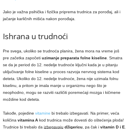
Jako je važna psihička i fizička priprema trudnica za porođaj, ali i
jačanje karličnih mišića nakon porođaja.
Ishrana u trudnoći
Pre svega, ukoliko se trudnoća planira, žena mora na vreme još
pre začetka započeti
uzimanje preparata folne kiseline
. Smatra
se da je period do 12. nedelje trudnoće ključni kada je u pitanju
uključivanje folne kiseline u proces razvoja nervnog sistema kod
deteta. Ukoliko do 12. nedelje trudnoće, žena nije uzimala folnu
kiselinu, a pritom je imala manje u organizmu nego što je
neophodno, mogu se razviti različiti poremećaji mozga i kičmene
moždine kod deteta.
Takođe, pojedine
vitamine
bi trebalo izbegavati. Na primer, veća
količina
vitamina A
kod trudnica može dovesti do oštećenja ploda!
Trudnice bi trebalo da
izbegavaju
džigericu
, pa čak i
vitamin D i E
.