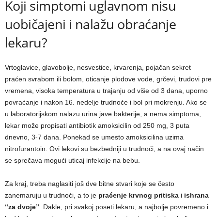
Koji simptomi uglavnom nisu
uobičajeni i nalažu obraćanje
lekaru?
Vrtoglavice, glavobolje, nesvestice, krvarenja, pojačan sekret
praćen svrabom ili bolom, oticanje plodove vode, grčevi, trudovi pre
vremena, visoka temperatura u trajanju od više od 3 dana, uporno
povraćanje i nakon 16. nedelje trudnoće i bol pri mokrenju. Ako se
u laboratorijskom nalazu urina jave bakterije, a nema simptoma,
lekar može propisati antibiotik amoksicilin od 250 mg, 3 puta
dnevno, 3-7 dana. Ponekad se umesto amoksicilina uzima
nitrofurantoin. Ovi lekovi su bezbedniji u trudnoći, a na ovaj način
se sprečava mogući uticaj infekcije na bebu.
Za kraj, treba naglasiti još dve bitne stvari koje se često
zanemaruju u trudnoći, a to je
praćenje krvnog pritiska
i
ishrana
“za dvoje”
. Dakle, pri svakoj poseti lekaru, a najbolje povremeno i