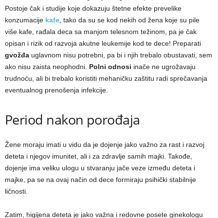
Postoje čak i studije koje dokazuju štetne efekte prevelike
konzumacije
kafe
, tako da su se kod nekih od žena koje su pile
više kafe, rađala deca sa manjom telesnom težinom, pa je čak
opisan i rizik od razvoja akutne leukemije kod te dece! Preparati
gvožđa
uglavnom nisu potrebni, pa bi i njih trebalo obustavati, sem
ako nisu zaista neophodni.
Polni odnosi
inače ne ugrožavaju
trudnoću, ali bi trebalo koristiti mehaničku zaštitu radi sprečavanja
eventualnog prenošenja infekcije.
Period nakon porođaja
Žene moraju imati u vidu da je dojenje jako važno za rast i razvoj
deteta i njegov imunitet, ali i za zdravlje samih majki. Takođe,
dojenje ima veliku ulogu u stvaranju jače veze između deteta i
majke, pa se na ovaj način od dece formiraju psihički stabilnije
ličnosti.
Zatim, higijena deteta je jako važna i redovne posete ginekologu