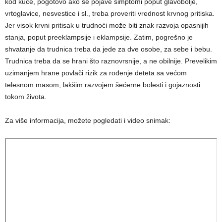
kod kuće, pogotovo ako se pojave simptomi poput glavobolje,
vrtoglavice, nesvestice i sl., treba proveriti vrednost krvnog pritiska.
Jer visok krvni pritisak u trudnoći može biti znak razvoja opasnijih
stanja, poput preeklampsije i eklampsije. Zatim, pogrešno je
shvatanje da trudnica treba da jede za dve osobe, za sebe i bebu.
Trudnica treba da se hrani što raznovrsnije, a ne obilnije. Prevelikim
uzimanjem hrane povlači rizik za rođenje deteta sa većom
telesnom masom, lakšim razvojem šećerne bolesti i gojaznosti
tokom života.
Za više informacija, možete pogledati i video snimak: