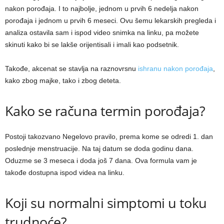
nakon porođaja. I to najbolje, jednom u prvih 6 nedelja nakon
porođaja i jednom u prvih 6 meseci. Ovu šemu lekarskih pregleda i
analiza ostavila sam i ispod video snimka na linku, pa možete
skinuti kako bi se lakše orijentisali i imali kao podsetnik.
Takođe, akcenat se stavlja na raznovrsnu
ishranu nakon porođaja
,
kako zbog majke, tako i zbog deteta.
Kako se računa termin porođaja?
Postoji takozvano Negelovo pravilo, prema kome se odredi 1. dan
poslednje menstruacije. Na taj datum se doda godinu dana.
Oduzme se 3 meseca i doda još 7 dana. Ova formula vam je
takođe dostupna ispod videa na linku.
Koji su normalni simptomi u toku
trudnoće?