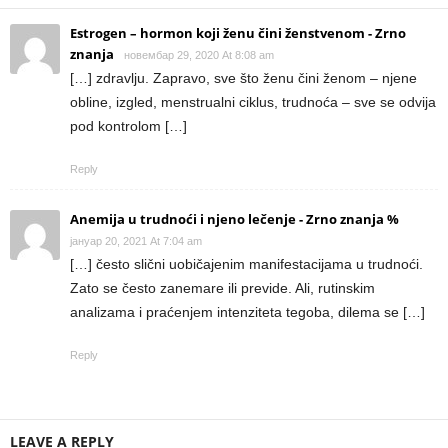
Estrogen – hormon koji ženu čini ženstvenom - Zrno
znanja
новембар 29, 2020 At 8:08 am
[…] zdravlju. Zapravo, sve što ženu čini ženom – njene
obline, izgled, menstrualni ciklus, trudnoća – sve se odvija
pod kontrolom […]
Reply
Anemija u trudnoći i njeno lečenje - Zrno znanja %
јануар 20, 2021 At 7:04 am
[…] često slični uobičajenim manifestacijama u trudnoći.
Zato se često zanemare ili previde. Ali, rutinskim
analizama i praćenjem intenziteta tegoba, dilema se […]
Reply
LEAVE A REPLY