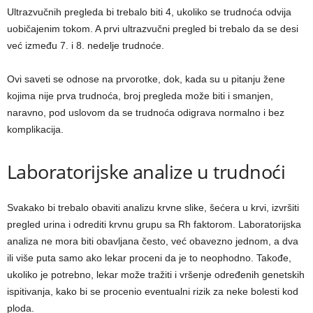
Ultrazvučnih pregleda bi trebalo biti 4, ukoliko se trudnoća odvija
uobičajenim tokom. A prvi ultrazvučni pregled bi trebalo da se desi
već između 7. i 8. nedelje trudnoće.⁣
Ovi saveti se odnose na prvorotke, dok, kada su u pitanju žene
kojima nije prva trudnoća, broj pregleda može biti i smanjen,
naravno, pod uslovom da se trudnoća odigrava normalno i bez
komplikacija.
Laboratorijske analize u trudnoći
Svakako bi trebalo obaviti analizu krvne slike, šećera u krvi, izvršiti
pregled urina i odrediti krvnu grupu sa Rh faktorom. Laboratorijska
analiza ne mora biti obavljana često, već obavezno jednom, a dva
ili više puta samo ako lekar proceni da je to neophodno. Takođe,
ukoliko je potrebno, lekar može tražiti i vršenje određenih genetskih
ispitivanja, kako bi se procenio eventualni rizik za neke bolesti kod
ploda.