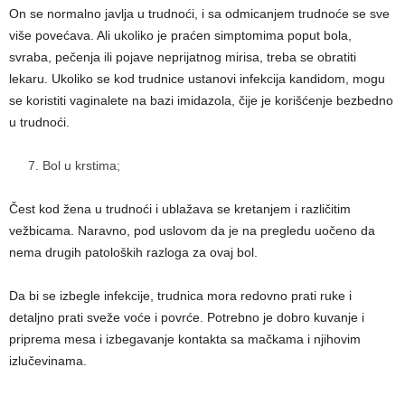
On se normalno javlja u trudnoći, i sa odmicanjem trudnoće se sve
više povećava. Ali ukoliko je praćen simptomima poput bola,
svraba, pečenja ili pojave neprijatnog mirisa, treba se obratiti
lekaru. Ukoliko se kod trudnice ustanovi infekcija kandidom, mogu
se koristiti vaginalete na bazi imidazola, čije je korišćenje bezbedno
u trudnoći.
Bol u krstima;
Čest kod žena u trudnoći i ublažava se kretanjem i različitim
vežbicama. Naravno, pod uslovom da je na pregledu uočeno da
nema drugih patoloških razloga za ovaj bol.
Da bi se izbegle infekcije, trudnica mora redovno prati ruke i
detaljno prati sveže voće i povrće. Potrebno je dobro kuvanje i
priprema mesa i izbegavanje kontakta sa mačkama i njihovim
izlučevinama.