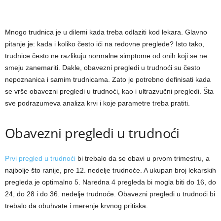
Mnogo trudnica je u dilemi kada treba odlaziti kod lekara. Glavno
pitanje je: kada i koliko često ići na redovne preglede? Isto tako,
trudnice često ne razlikuju normalne simptome od onih koji se ne
smeju zanemariti. Dakle, obavezni pregledi u trudnoći su često
nepoznanica i samim trudnicama. Zato je potrebno definisati kada
se vrše obavezni pregledi u trudnoći, kao i ultrazvučni pregledi. Šta
sve podrazumeva analiza krvi i koje parametre treba pratiti.
Obavezni pregledi u trudnoći
Prvi pregled u trudnoći
bi trebalo da se obavi u prvom trimestru, a
najbolje što ranije, pre 12. nedelje trudnoće. A ukupan broj lekarskih
pregleda je optimalno 5. ⁣Naredna 4 pregleda bi mogla biti do 16, do
24, do 28 i do 36. nedelje trudnoće. Obavezni pregledi u trudnoći bi
trebalo da obuhvate i merenje krvnog pritiska.