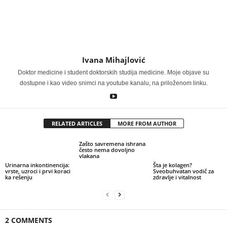
Ivana Mihajlović
Doktor medicine i student doktorskih studija medicine. Moje objave su
dostupne i kao video snimci na youtube kanalu, na priloženom linku.
RELATED ARTICLES
MORE FROM AUTHOR
Zašto savremena ishrana
često nema dovoljno
vlakana
Urinarna inkontinencija:
Šta je kolagen?
vrste, uzroci i prvi koraci
Sveobuhvatan vodič za
ka rešenju
zdravlje i vitalnost
2 COMMENTS