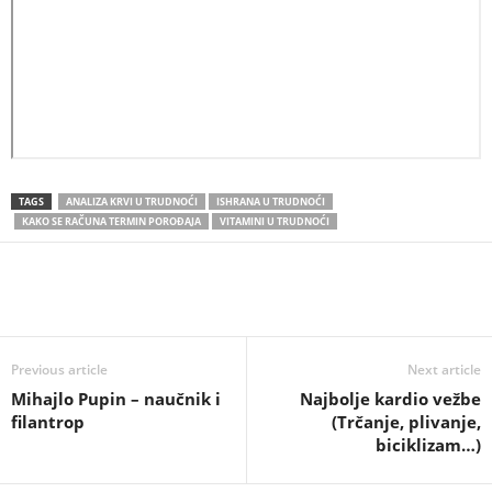
TAGS
ANALIZA KRVI U TRUDNOĆI
ISHRANA U TRUDNOĆI
KAKO SE RAČUNA TERMIN POROĐAJA
VITAMINI U TRUDNOĆI
Previous article
Next article
Mihajlo Pupin – naučnik i
Najbolje kardio vežbe
filantrop
(Trčanje, plivanje,
biciklizam…)