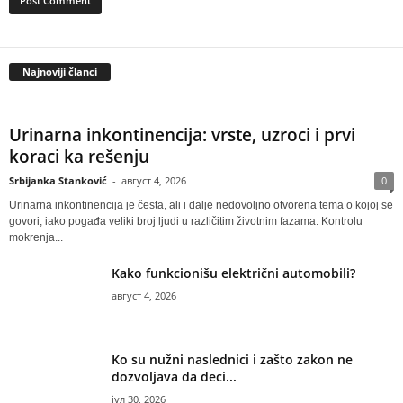
Najnoviji članci
Urinarna inkontinencija: vrste, uzroci i prvi
koraci ka rešenju
Srbijanka Stanković
-
август 4, 2026
0
Urinarna inkontinencija je česta, ali i dalje nedovoljno otvorena tema o kojoj se
govori, iako pogađa veliki broj ljudi u različitim životnim fazama. Kontrolu
mokrenja...
Kako funkcionišu električni automobili?
август 4, 2026
Ko su nužni naslednici i zašto zakon ne
dozvoljava da deci...
јул 30, 2026