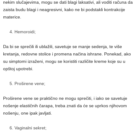
nekim slučajevima, mogu se dati blagi laksativi, ali voditi računa da
zaista budu blagi i neagresivni, kako ne bi podstakli kontrakcije
materice.
Hemoroidi;
Da bi se sprečili ili ublažili, savetuje se manje sedenja, te više
kretanja, redovne stolice i promena načina ishrane. Ponekad, ako
su simptomi izraženi, mogu se koristiti različite kreme koje su u
opštoj upotrebi.
Proširene vene;
Proširene vene se praktično ne mogu sprečiti, i iako se savetuje
nošenje elastičnih čarapa, treba znati da će se uprkos njihovom
nošenju, one ipak javljati.
Vaginalni sekret;