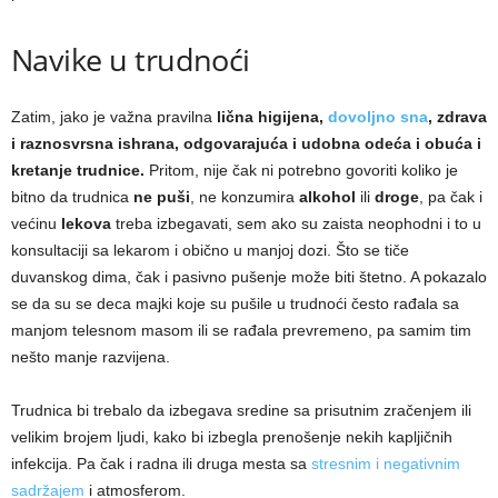
Navike u trudnoći
Zatim, jako je važna pravilna
lična higijena,
dovoljno sna
, zdrava
i raznosvrsna ishrana, odgovarajuća i udobna odeća i obuća i
kretanje trudnice.
Pritom, nije čak ni potrebno govoriti koliko je
bitno da trudnica
ne puši
, ne konzumira
alkohol
ili
droge
, pa čak i
većinu
lekova
treba izbegavati, sem ako su zaista neophodni i to u
konsultaciji sa lekarom i obično u manjoj dozi. Što se tiče
duvanskog dima, čak i pasivno pušenje može biti štetno. A pokazalo
se da su se deca majki koje su pušile u trudnoći često rađala sa
manjom telesnom masom ili se rađala prevremeno, pa samim tim
nešto manje razvijena.
Trudnica bi trebalo da izbegava sredine sa prisutnim zračenjem ili
velikim brojem ljudi, kako bi izbegla prenošenje nekih kapljičnih
infekcija. Pa čak i radna ili druga mesta sa
stresnim i negativnim
sadržajem
i atmosferom.