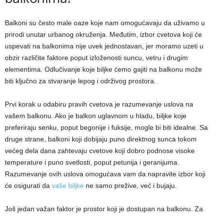
Balkoni su često male oaze koje nam omogućavaju da uživamo u
prirodi unutar urbanog okruženja. Međutim, izbor cvetova koji će
uspevati na balkonima nije uvek jednostavan, jer moramo uzeti u
obzir različite faktore poput izloženosti suncu, vetru i drugim
elementima. Odlučivanje koje biljke ćemo gajiti na balkonu može
biti ključno za stvaranje lepog i održivog prostora.
Prvi korak u odabiru pravih cvetova je razumevanje uslova na
vašem balkonu. Ako je balkon uglavnom u hladu, biljke koje
preferiraju senku, poput begonije i fuksije, mogle bi biti idealne. Sa
druge strane, balkoni koji dobijaju puno direktnog sunca tokom
većeg dela dana zahtevaju cvetove koji dobro podnose visoke
temperature i puno svetlosti, poput petunija i geranijuma.
Razumevanje ovih uslova omogućava vam da napravite izbor koji
će osigurati da
vaše biljke
ne samo prežive, već i bujaju.
Još jedan važan faktor je prostor koji je dostupan na balkonu. Za