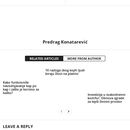
Predrag Konatarević
RELATED ARTICLES
MORE FROM AUTHOR
10 razloga zbog kojih ljudi
biraju život na planini
Kako funkcioniše
navodnjavanje kap po
kap i zašto je korisno za
baštu?
Investicija u svakodnevni
komfor: Obnova zgrade
za lepši životni prostor
LEAVE A REPLY