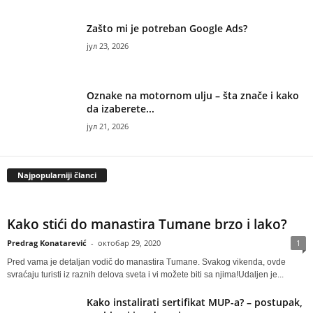
Zašto mi je potreban Google Ads?
јул 23, 2026
Oznake na motornom ulju – šta znače i kako
da izaberete...
јул 21, 2026
Najpopularniji članci
Kako stići do manastira Tumane brzo i lako?
Predrag Konatarević
-
октобар 29, 2020
1
Pred vama je detaljan vodič do manastira Tumane. Svakog vikenda, ovde
svraćaju turisti iz raznih delova sveta i vi možete biti sa njima!Udaljen je...
Kako instalirati sertifikat MUP-a? – postupak,