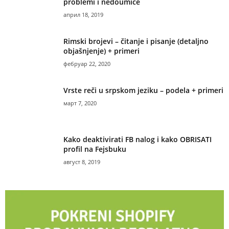
problemi i nedoumice
април 18, 2019
Rimski brojevi – čitanje i pisanje (detaljno
objašnjenje) + primeri
фебруар 22, 2020
Vrste reči u srpskom jeziku – podela + primeri
март 7, 2020
Kako deaktivirati FB nalog i kako OBRISATI
profil na Fejsbuku
август 8, 2019