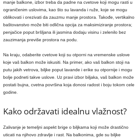
manje balkone, izbor treba da padne na cvetove koji mogu rasti u
ograničenim uslovima, kao što su lavanda i ruže, koje se mogu
oblikovati i orezivati da zauzmu manje prostora. Takođe, vertikalno
baštovanstvo može biti odlična opcija za maksimiziranje prostora;
penjačice poput bršljana ili jasmina dodaju visinu i zelenilo bez
zauzimanja previše prostora na podu.
Na kraju, odaberite cvetove koji su otporni na vremenske uslove
koje vaš balkon može iskusiti. Na primer, ako vaš balkon stoji na
putu jakih vetrova, biljke poput lavande i erike su otpornije i mogu
bolje podneti takve uslove. Uz pravi izbor biljaka, vaš balkon može
postati bujna, cvetna površina koja donosi radost i boju tokom cele
godine.
Kako održavati idealnu vlažnost?
Zalivanje je temeljni aspekt brige o biljkama koji može drastično
uticati na njihovo zdravlje i rast. Na balkonima, gde su biljke