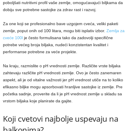
poboljšati nutritivni profil vaše zemlje, omogućavajući biljkama da
dobiju sve potrebne sastojke za zdrav rast i razvoj.
Za one koji se profesionalno bave uzgojem cveća, veliki paketi
zemlje, poput onih od 100 litara, mogu biti isplativ izbor.
Zemlja za
cveće 100l
je često formulisana tako da zadovolji specifične
potrebe većeg broja biljaka, nudeći konzistentan kvalitet i
performanse potrebne za veće projekte.
Na kraju, razmislite o pH vrednosti zemlje. Različite vrste biljaka
zahtevaju različite pH vrednosti zemlje. Ovo je često zanemaren
aspekt, ali je od vitalne važnosti jer pH vrednost utiče na to koliko
efikasno biljke mogu apsorbovati hranljive sastojke iz zemlje. Pre
početka sadnje, proverite da li je pH vrednost zemlje u skladu sa
vrstom biljaka koje planirate da gajite.
Koji cvetovi najbolje uspevaju na
balkonima?