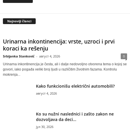
Najnoviji članci
Urinarna inkontinencija: vrste, uzroci i prvi
koraci ka rešenju
Srbijanka Stanković
-
август 4, 2026
0
Urinarna inkontinencija je česta, ali i dalje nedovoljno otvorena tema o kojoj se
govori, iako pogađa veliki broj ljudi u različitim životnim fazama. Kontrolu
mokrenja...
Kako funkcionišu električni automobili?
август 4, 2026
Ko su nužni naslednici i zašto zakon ne
dozvoljava da deci...
јул 30, 2026