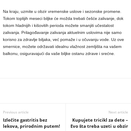
Na kraju, uzmite u obzir vremenske uslove i sezonske promene.
Tokom toplijih meseci biljke će možda trebati češće zalivanje, dok
tokom hladnijih i kišovitih perioda možete smanjiti učestalost
zalivanja. Prilagođavanje zalivanja aktuelnim uslovima nije samo
korisno za zdravlje biljaka, već pomaže i u očuvanju vode. Uz ove
smernice, možete održavati idealnu vlažnost zemljišta na vašem
balkonu, osiguravajući da vaše biljke ostanu zdrave i srećne.
Previous article
Next article
Izlečite gastritis bez
Kupujete tricikl za dete –
lekova, prirodnim putem!
Evo šta treba uzeti u obzir