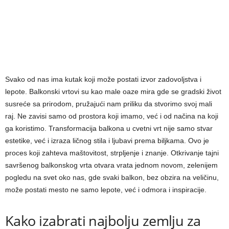
Svako od nas ima kutak koji može postati izvor zadovoljstva i
lepote. Balkonski vrtovi su kao male oaze mira gde se gradski život
susreće sa prirodom, pružajući nam priliku da stvorimo svoj mali
raj. Ne zavisi samo od prostora koji imamo, već i od načina na koji
ga koristimo. Transformacija balkona u cvetni vrt nije samo stvar
estetike, već i izraza ličnog stila i ljubavi prema biljkama. Ovo je
proces koji zahteva maštovitost, strpljenje i znanje. Otkrivanje tajni
savršenog balkonskog vrta otvara vrata jednom novom, zelenijem
pogledu na svet oko nas, gde svaki balkon, bez obzira na veličinu,
može postati mesto ne samo lepote, već i odmora i inspiracije.
Kako izabrati najbolju zemlju za