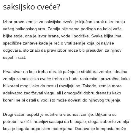
saksijsko cveće?
Izbor prave zemlje za saksijsko cveće je ključan korak u kreiranju
vašeg balkonskog vrta. Zemlja nije samo podloga na kojoj vaše
biljke stoje, ona je izvor hrane, vode i podrške. Svaka biljka ima
specifične zahteve kada je reč o vrsti zemlje koja joj najviše
odgovara, što znači da pravi izbor može biti presudan za njihov
uspeh i rast.
Prva stvar na koju treba obratiti pažnju je struktura zemlje. Idealna
zemlja za saksijsko cveće treba da bude rastresita i prozračna kako
bi koreni mogli lako da rastu i razvijaju se. Takođe, zemlja mora
adekvatno zadržavati vlagu, ali i omogućiti dobru drenažu kako
koreni ne bi ostali u vodi što može dovesti do njihovog truljenja.
Drugi važan aspekt je nutritivna vrednost zemlje. Biljkama su
potrebni različiti hranljivi sastojci da bi bujale, stoga izaberite zemlju
koja je bogata organskim materijama. Dodavanje komposta može