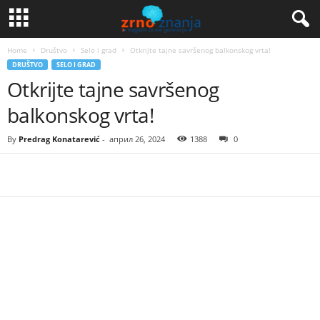
Home
Društvo
Selo i grad
Otkrijte tajne savršenog balkonskog vrta!
DRUŠTVO
SELO I GRAD
Otkrijte tajne savršenog
balkonskog vrta!
By
Predrag Konatarević
-
април 26, 2024
1388
0