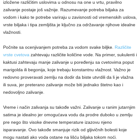
izložene različitim uslovima u odnosu na one u vrtu, pravilno
zalivanje postaje još važnije. Razumevanje potreba biljaka za
vodom i kako te potrebe variraju u zavisnosti od vremenskih uslova,
vrste biljaka i tipa zemljišta je ključno za održavanje njihove idealne
vlažnosti.
Počnite sa ocenjivanjem potreba za vodom svake biljke.
Različite
vrste cvetova
zahtevaju različite količine vode. Na primer, sukulenti i
kaktusi zahtevaju manje zalivanje u poređenju sa cvetovima poput
marigolda ili begonija, koje trebaju konstantnu vlažnost. Važno je
redovno proveravati zemlju na dodir da biste utvrdili da li je vlažna
ili suva, jer preterano zalivanje može biti jednako štetno kao i
nedovoljno zalivanje.
Vreme i način zalivanja su takođe važni. Zalivanje u ranim jutarnjim
satima je idealno jer omogućava vodu da prodre duboko u zemlju
pre nego što visoke dnevne temperature izazovu njeno
isparavanje. Ovo takođe smanjuje rizik od gljivičnih bolesti koje
mogu nastati ako voda ostane na lišću biljaka tokom noći.