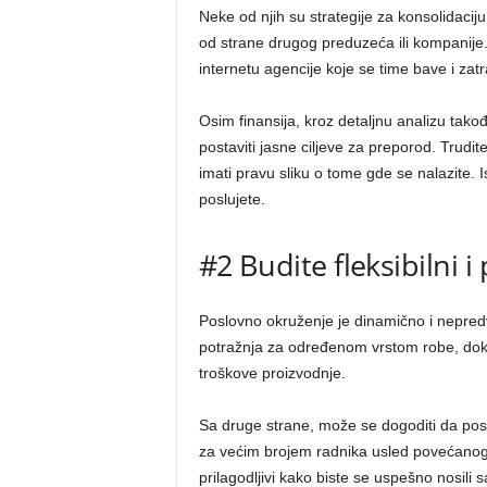
Neke od njih su strategije za konsolidaciju
od strane drugog preduzeća ili kompanije
internetu agencije koje se time bave i zat
Osim finansija, kroz detaljnu analizu takođ
postaviti jasne ciljeve za preporod. Trudite 
imati pravu sliku o tome gde se nalazite. Is
poslujete.
#2 Budite fleksibilni i 
Poslovno okruženje je dinamično i nepredv
potražnja za određenom vrstom robe, dok ć
troškove proizvodnje.
Sa druge strane, može se dogoditi da posto
za većim brojem radnika usled povećanog o
prilagodljivi kako biste se uspešno nosili