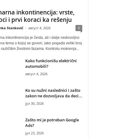
narna inkontinencija: vrste,
oci i prvi koraci ka rešenju
anka Stanković
-
август 4, 2026
0
na inkontinencija je česta, ali i dalje nedovoljno
na tema o kojoj se govori, iako pogađa veliki broj
u različitim životnim fazama. Kontrolu mokrenja...
Kako funkcionišu električni
automobili?
август 4, 2026
Ko su nužni naslednici i zašto
zakon ne dozvoljava da deci...
јул 30, 2026
Zašto mi je potreban Google
Ads?
јул 23, 2026