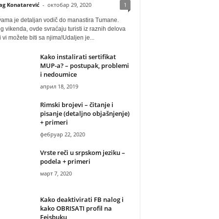
ag Konatarević
-
октобар 29, 2020
1
vama je detaljan vodič do manastira Tumane.
 vikenda, ovde svraćaju turisti iz raznih delova
i vi možete biti sa njima!Udaljen je...
Kako instalirati sertifikat
MUP-a? – postupak, problemi
i nedoumice
април 18, 2019
Rimski brojevi – čitanje i
pisanje (detaljno objašnjenje)
+ primeri
фебруар 22, 2020
Vrste reči u srpskom jeziku –
podela + primeri
март 7, 2020
Kako deaktivirati FB nalog i
kako OBRISATI profil na
Fejsbuku