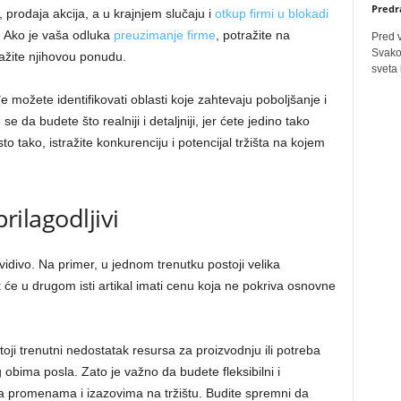
Predr
, prodaja akcija, a u krajnjem slučaju i
otkup firmi u blokadi
. Ako je vaša odluka
preuzimanje firme
, potražite na
Pred 
Svakog
ražite njihovou ponudu.
sveta 
e možete identifikovati oblasti koje zahtevaju poboljšanje i
se da budete što realniji i detaljniji, jer ćete jedino tako
to tako, istražite konkurenciju i potencijal tržišta na kojem
prilagodljivi
idivo. Na primer, u jednom trenutku postoji velika
e u drugom isti artikal imati cenu koja ne pokriva osnovne
ji trenutni nedostatak resursa za proizvodnju ili potreba
bima posla. Zato je važno da budete fleksibilni i
 sa promenama i izazovima na tržištu. Budite spremni da