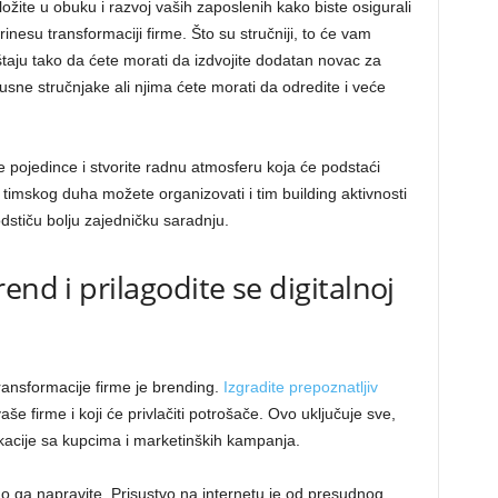
Uložite u obuku i razvoj vaših zaposlenih kako biste osigurali
inesu transformaciji firme. Što su stručniji, to će vam
aju tako da ćete morati da izdvojite dodatan novac za
kusne stručnjake ali njima ćete morati da odredite i veće
 pojedince i stvorite radnu atmosferu koja će podstaći
g timskog duha možete organizovati i tim building aktivnosti
podstiču bolju zajedničku saradnju.
end i prilagodite se digitalnoj
ansformacije firme je brending.
Izgradite prepoznatljiv
vaše firme i koji će privlačiti potrošače. Ovo uključuje sve,
kacije sa kupcima i marketinških kampanja.
 ga napravite. Prisustvo na internetu je od presudnog