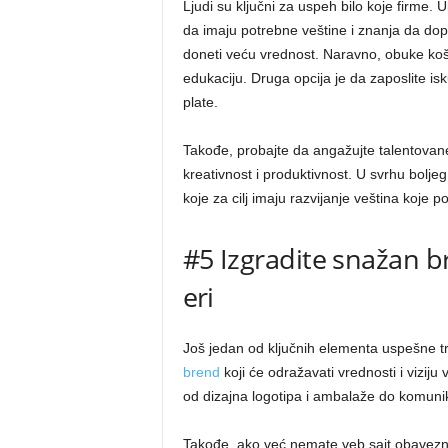
Ljudi su ključni za uspeh bilo koje firme. 
da imaju potrebne veštine i znanja da dopr
doneti veću vrednost. Naravno, obuke košt
edukaciju. Druga opcija je da zaposlite is
plate.
Takođe, probajte da angažujte talentovane
kreativnost i produktivnost. U svrhu bolje
koje za cilj imaju razvijanje veština koje 
#5 Izgradite snažan br
eri
Još jedan od ključnih elementa uspešne tr
brend
koji će odražavati vrednosti i viziju 
od dizajna logotipa i ambalaže do komuni
Takođe, ako već nemate veb sajt obavezno