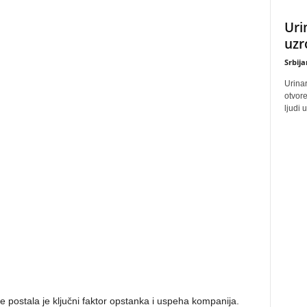
Uri
uzr
Srbij
Urinar
otvore
ljudi 
e postala je ključni faktor opstanka i uspeha kompanija.