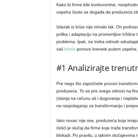
Kako bi firme bile konkurentne, neophodn
uspeha često se događa da preduzeća zbog
Izlazak iz krize nije nimalo lak. On podr
prilika i adaptaciju na promenljive tržišne
problema. Ipak, ne treba odmah odustaja
vaš
biznis
ponovo krenete putem uspeha.
#1 Analizirajte trenut
Pre nego što započnete proces transformac
preduzeća. To se pre svega odnosi na fina
(stanja na računu ali i dugovanja i naplati
na raspolaganju za transformaciju i prep
Iako novac nije sve, preduzeća koja imaju
češći je slučaj da firme koje traže transfo
blokadi. Po pravilu, u takvim slučajevima