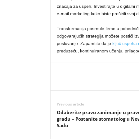
značaja za uspeh. Investirajte u digitalni 
e-mail marketing kako biste proširili svoj 
Transformacija posrnule firme u pobedničku
odgovarajućih strategija možete postići i
poslovanje. Zapamtite da je
ključ uspeha
preduzeću, kontinuiranom učenju, prilago
Previous article
Odaberite pravo zanimanje u pra
gradu – Postanite stomatolog u N
Sadu