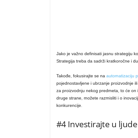
Jako je važno definisati jasnu strategiju 
Strategija treba da sadrži kratkoročne i du
Takođe, fokusirajte se na
automatizaciju 
pojednostavljene i ubrzanje proizvodnje il
za proizvodnju nekog predmeta, to će on im
druge strane, možete razmisliti i o inovac
konkurencije.
#4 Investirajte u ljude