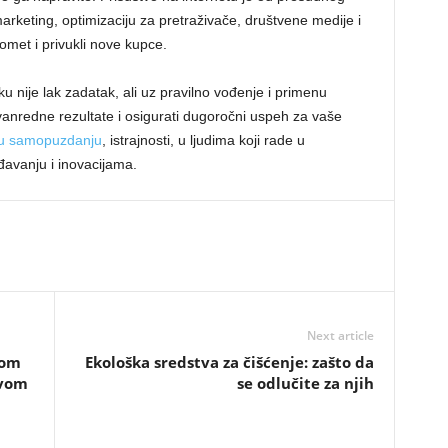
marketing, optimizaciju za pretraživače, društvene medije i
domet i privukli nove kupce.
 nije lak zadatak, ali uz pravilno vođenje i primenu
zvanredne rezultate i osigurati dugoročni uspeh za vaše
 u samopuzdanju
, istrajnosti, u ljudima koji rade u
đavanju i inovacijama.
Next article
vom
Ekološka sredstva za čišćenje: zašto da
ovom
se odlučite za njih