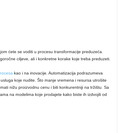
kojom ćete se voditi u procesu transformacije preduzeća.
goročne ciljeve, ali i konkretne korake koje treba preduzeti.
procesa
kao i na inovacije. Automatizacija podrazumeva
i usluga koje nudite. Što manje vremena i resursa utrošite
ati nižu proizvodnu cenu i biti konkurentniji na tržištu. Sa
ijama na modelima koje prodajete kako biste ih izdvojili od