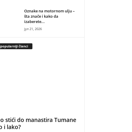
Oznake na motornom ulju –
šta znače i kako da
izaberete...
јул 21, 2026
popularniji članci
o stići do manastira Tumane
o i lako?