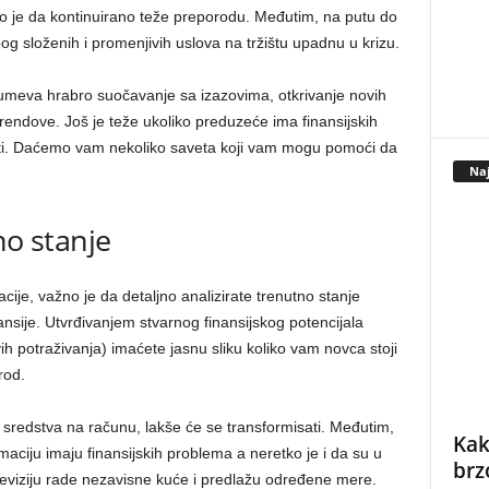
o je da kontinuirano teže preporodu. Međutim, na putu do
 složenih i promenjivih uslova na tržištu upadnu u krizu.
azumeva hrabro suočavanje sa izazovima, otkrivanje novih
 trendove. Još je teže ukoliko preduzeće ima finansijskih
ti. Daćemo vam nekoliko saveta koji vam mogu pomoći da
Naj
no stanje
ije, važno je da detaljno analizirate trenutno stanje
nsije. Utvrđivanjem stvarnog finansijskog potencijala
vih potraživanja) imaćete jasnu sliku koliko vam novca stoji
orod.
 sredstva na računu, lakše će se transformisati. Međutim,
Kak
rmaciju imaju finansijskih problema a neretko je i da su u
brz
 reviziju rade nezavisne kuće i predlažu određene mere.