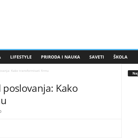
A
LIFESTYLE
PRIRODA I NAUKA
SAVETI
ŠKOLA
ovanja: Kako transformisati firmu
Naj
d poslovanja: Kako
mu
0