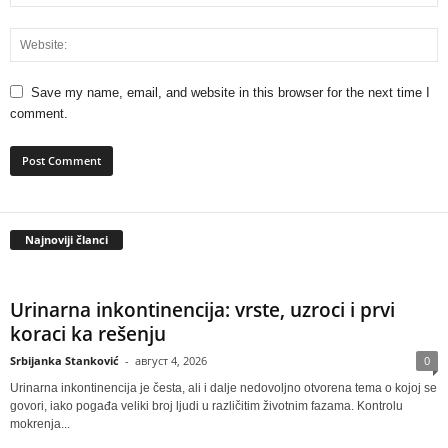
Save my name, email, and website in this browser for the next time I
comment.
Najnoviji članci
Urinarna inkontinencija: vrste, uzroci i prvi
koraci ka rešenju
Srbijanka Stanković
-
август 4, 2026
0
Urinarna inkontinencija je česta, ali i dalje nedovoljno otvorena tema o kojoj se
govori, iako pogađa veliki broj ljudi u različitim životnim fazama. Kontrolu
mokrenja...