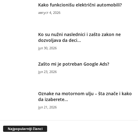
Kako funkcionišu električni automobili?
август 4, 2026
Ko su nužni naslednici i zašto zakon ne
dozvoljava da deci...
јул 30, 2026
Zašto mi je potreban Google Ads?
јул 23, 2026
Oznake na motornom ulju – šta znače i kako
da izaberete...
јул 21, 2026
Najpopularniji članci