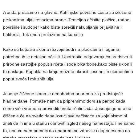
A onda prelazimo na glavno. Kuhinjske površine često su izložene
prskanjima ulja i ostacima hrane. Temeljno očistite pločice, radne
površine i sudoper kako biste sprečili nakupljanje prljavštine i
bakterija. Tek onda prelazimo na kupatilo.
Kako su kupatila sklona razvoju buđi na pločicama i fugama,
potrebno ih je detaljno očistiti. Upotrebite odgovarajuća sredstva ili
prirodne sastojke poput sirćeta i sode bikarbone,kako biste uklonili
te naslage. Kupatila na kraju možete ukrasiti jesennjim elementima
poput sveća i mirisnih ulja.
Jesenje čišćene stana je neophodna priprema za predstojeće
hladne dane. Pomaže nam da pripremimo dom za period kada
ćemo više vremena provoditi unutar četiri zida. Jesenje generalno
čišćenje će na svetlo dana izvući sve nečistoće za koje nismo ni
znali da ih ima u stanu i obnoviti izgled našeg nameštaja. I ne samo
to, ono će nam pomoći da unapredimo zdravlje i doprinesemo da