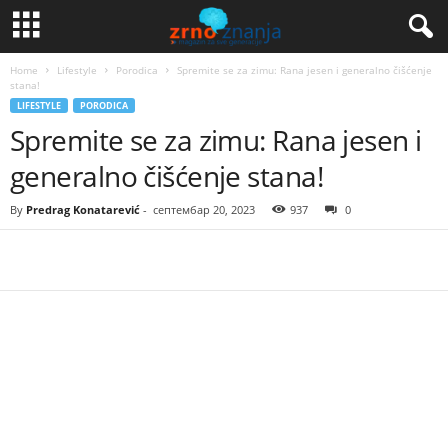
Home
Lifestyle
Porodica
Spremite se za zimu: Rana jesen i generalno čišćenje
stana!
LIFESTYLE
PORODICA
Spremite se za zimu: Rana jesen i
generalno čišćenje stana!
By
Predrag Konatarević
-
септембар 20, 2023
937
0