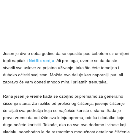
Jesen je divno doba godine da se opustite pod ćebetom uz omiljeni
topli napitak i
Netflix seriju
. Ali pre toga, uverite se da da ste
stvorili sve uslove za prijatno uživanje, tako što ćete temeljno i
duboko očistiti svoj stan. Možda ovo deluje kao napornijii put, ali
zapravo će vam doneti mnogo mira i prijatnih trenutaka.
Rana jesen je vreme kada se ozbiljno pripremamo za generalno
čišćenje stana. Za razliku od prolećnog čišćenja, jesenje čišćenje
će ciljati sva područja koja se najčešće koriste u stanu. Sada je
pravo vreme da odložite svu letnju opremu, odeću i dodatke koje
dugo nećete koristiti. Takođe, ako na sve ovo dodamo i viruse koji
vladaju, neophodno je da razmotrimo mogućnost detaljnog čišćenja