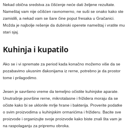
Nekad obična sredstva za čišćenje neće dati željene rezultate.
Nameštaj vam nije očišćen ravnomerno, ne suši se onako kako ste
zamislili, a nekad vam se šare čine poput fresaka u Gračanici.
Možda je najbolje rešenje da dubinski operete nameštaj i vratite mu
stari sjaj.
Kuhinja i kupatilo
Ako se i vi spremate za period kada konačno možemo više da se
pozabavimo ukusnim đakonijama iz rerne, potrebno je da prostor
tome i prilagodimo.
Jesen je savršeno vreme da temeljno očistite kuhinjske aparate.
Unutrašnje površine rerne, mikrotalasne i frižidera moraju da se
očiste kako bi se uklonile mrlje hrane i bakterija. Proverite podatke
o svim proizvodima u kuhinjskim ormarićima i frižideru. Bacite sve
proizvode i organizujte svoje proizvode kako biste znali šta vam je
na raspolaganju za pripremu obroka.