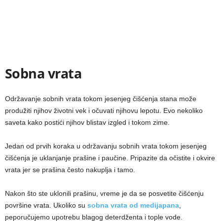
Sobna vrata
Održavanje sobnih vrata tokom jesenjeg čišćenja stana može
produžiti njihov životni vek i očuvati njihovu lepotu. Evo nekoliko
saveta kako postići njihov blistav izgled i tokom zime.
Jedan od prvih koraka u održavanju sobnih vrata tokom jesenjeg
čišćenja je uklanjanje prašine i paučine. Pripazite da očistite i okvire
vrata jer se prašina često nakuplja i tamo.
Nakon što ste uklonili prašinu, vreme je da se posvetite čišćenju
površine vrata. Ukoliko su
sobna vrata od medijapana
,
peporučujemo upotrebu blagog deterdženta i tople vode.