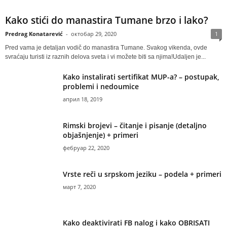
Kako stići do manastira Tumane brzo i lako?
Predrag Konatarević
-
октобар 29, 2020
1
Pred vama je detaljan vodič do manastira Tumane. Svakog vikenda, ovde
svraćaju turisti iz raznih delova sveta i vi možete biti sa njima!Udaljen je...
Kako instalirati sertifikat MUP-a? – postupak,
problemi i nedoumice
април 18, 2019
Rimski brojevi – čitanje i pisanje (detaljno
objašnjenje) + primeri
фебруар 22, 2020
Vrste reči u srpskom jeziku – podela + primeri
март 7, 2020
Kako deaktivirati FB nalog i kako OBRISATI