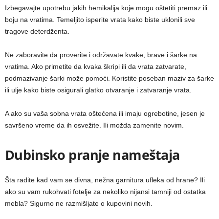
Izbegavajte upotrebu jakih hemikalija koje mogu oštetiti premaz ili
boju na vratima. Temeljito isperite vrata kako biste uklonili sve
tragove deterdženta.
Ne zaboravite da proverite i održavate kvake, brave i šarke na
vratima. Ako primetite da kvaka škripi ili da vrata zatvarate,
podmazivanje šarki može pomoći. Koristite poseban maziv za šarke
ili ulje kako biste osigurali glatko otvaranje i zatvaranje vrata.
A ako su vaša sobna vrata oštećena ili imaju ogrebotine, jesen je
savršeno vreme da ih osvežite. Ili možda zamenite novim.
Dubinsko pranje nameštaja
Šta radite kad vam se divna, nežna garnitura ufleka od hrane? Ili
ako su vam rukohvati fotelje za nekoliko nijansi tamniji od ostatka
mebla? Sigurno ne razmišljate o kupovini novih.