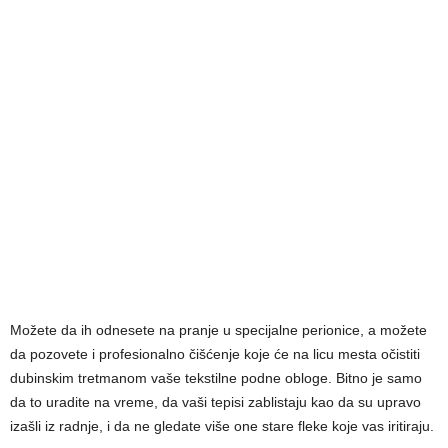
Možete da ih odnesete na pranje u specijalne perionice, a možete
da pozovete i profesionalno čišćenje koje će na licu mesta očistiti
dubinskim tretmanom vaše tekstilne podne obloge. Bitno je samo
da to uradite na vreme, da vaši tepisi zablistaju kao da su upravo
izašli iz radnje, i da ne gledate više one stare fleke koje vas iritiraju.