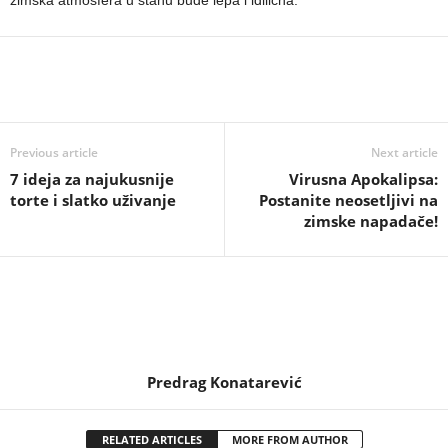
zimska atmosfera u stanu bude lepa i idilična.
Previous article
Next article
7 ideja za najukusnije
Virusna Apokalipsa:
torte i slatko uživanje
Postanite neosetljivi na
zimske napadače!
Predrag Konatarević
RELATED ARTICLES
MORE FROM AUTHOR