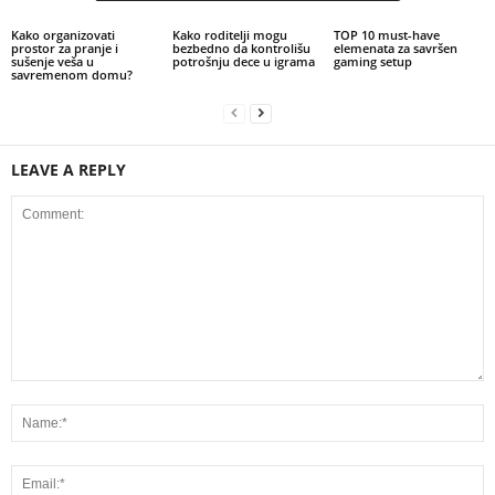
Kako organizovati
Kako roditelji mogu
TOP 10 must-have
prostor za pranje i
bezbedno da kontrolišu
elemenata za savršen
sušenje veša u
potrošnju dece u igrama
gaming setup
savremenom domu?
LEAVE A REPLY