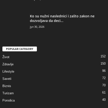
Ko su nužni naslednici i zašto zakon ne
dozvoljava da deci...
јул 30, 2026
POPULAR CATEGORY
152
Život
150
Zdravlje
96
Lifestyle
72
Saveti
70
Biznis
61
Turizam
40
Porodica