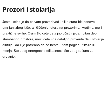
Prozori i stolarija
Jeste, istina je da će vam prozori već koliko sutra biti ponovo
umrljani zbog kiše, ali čišćenje futera na prozorima i vratima ima i
praktične svrhe. Osim što ćete detaljno očistiti jedan bitan deo
stambenog prostora, moći ćete i da detaljno proverite da li stolarija
dihtuje i da li je potrebno da se nešto u tom pogledu fiksira ili
menja. Što zbog energetske efikasnosti, što zbog računa za
grejanje.