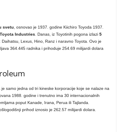
u svetu
, osnovao je 1937. godine Kiichiro Toyoda 1937.
Toyota Industries
. Danas, iz Toyotinih pogona izlazi
5
: Daihatsu, Lexus, Hino, Ranz i naravno Toyota. Ovo je
java 364.445 radnika i prihoduje 254.69 milijardi dolara
troleum
a
je samo jedna od tri kineske korporacije koje se nalaze na
novana 1988. godine i trenutno ima 30 internacionalnih
zemljama poput Kanade, Irana, Perua ili Tajlanda.
ošlogodišnji prihod iznosio je 262.57 milijardi dolara.