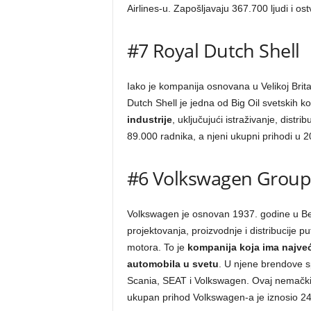
Airlines-u. Zapošljavaju 367.700 ljudi i ost
#7 Royal Dutch Shell
Iako je kompanija osnovana u Velikoj Britan
Dutch Shell je jedna od Big Oil svetskih 
industrije
, uključujući istraživanje, distr
89.000 radnika, a njeni ukupni prihodi u 201
#6 Volkswagen Grou
Volkswagen je osnovan 1937. godine u Berl
projektovanja, proizvodnje i distribucije p
motora. To je
kompanija koja ima najveć
automobila u svetu
. U njene brendove sp
Scania, SEAT i Volkswagen. Ovaj nemački
ukupan prihod Volkswagen-a je iznosio 240