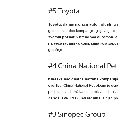
#5 Toyota
Toyotu, danas najjaču auto industriju 
godine, kao deo kompanije njegovog oca
svetski poznatih brendova automobila
najveća japanska kompanija
koja zapošl
godišnje.
#4 China National Pe
Kineska nacionalna naftana kompanij
ovoj listi. China National Petroleum je os
projekata za istraživanje i proizvodnju u 
Zapošljava 1.512.048 radnika
, a njen pr
#3 Sinopec Group