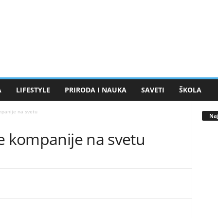
A
LIFESTYLE
PRIRODA I NAUKA
SAVETI
ŠKOLA
mpanije na svetu
Naj
je kompanije na svetu