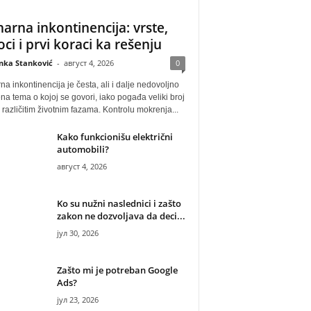
narna inkontinencija: vrste,
oci i prvi koraci ka rešenju
anka Stanković
-
август 4, 2026
0
na inkontinencija je česta, ali i dalje nedovoljno
na tema o kojoj se govori, iako pogađa veliki broj
u različitim životnim fazama. Kontrolu mokrenja...
Kako funkcionišu električni
automobili?
август 4, 2026
Ko su nužni naslednici i zašto
zakon ne dozvoljava da deci...
јул 30, 2026
Zašto mi je potreban Google
Ads?
јул 23, 2026