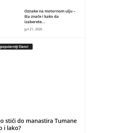
Oznake na motornom ulju –
šta znače i kako da
izaberete...
јул 21, 2026
popularniji članci
o stići do manastira Tumane
o i lako?