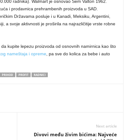
.300.000 radnika). Walmart je osnovao Sem Valton 1962.
 kuća i prodavnica prehrambenih proizvoda u SAD.
ičkim Državama posluje i u Kanadi, Meksiku, Argentini,
iji, a svoje aktivnosti je proširila na najrazličitije vrste robne
e da kupite lepezu proizvoda od osnovnih namirnica kao što
skog nameštaja i opreme
, pa sve do kolica za bebe i auto
PRIHOD
PROFIT
RADNICI
Next article
Divovi među živim bićima: Najveće