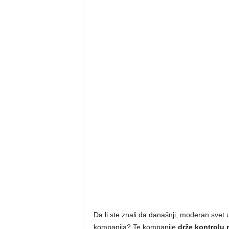
Da li ste znali da današnji, moderan svet 
kompanija? Te kompanije
drže kontrolu 