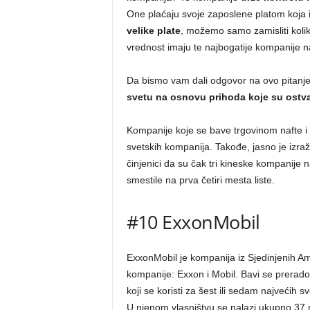
One plaćaju svoje zaposlene platom koja im
velike plate
, možemo samo zamisliti koliko
vrednost imaju te najbogatije kompanije n
Da bismo vam dali odgovor na ovo pitanje,
svetu na osnovu prihoda koje su ostvar
Kompanije koje se bave trgovinom nafte i na
svetskih kompanija. Takođe, jasno je izr
činjenici da su čak tri kineske kompanije n
smestile na prva četiri mesta liste.
#10 ExxonMobil
ExxonMobil je kompanija iz Sjedinjenih 
kompanije: Exxon i Mobil. Bavi se prerado
koji se koristi za šest ili sedam najvećih 
U njenom vlasništvu se nalazi ukupno 37 ra