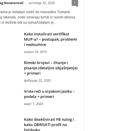
ag Konatarević
-
октобар 29, 2020
1
vama je detaljan vodič do manastira Tumane.
 vikenda, ovde svraćaju turisti iz raznih delova
i vi možete biti sa njima!Udaljen je...
Kako instalirati sertifikat
MUP-a? – postupak, problemi
i nedoumice
април 18, 2019
Rimski brojevi – čitanje i
pisanje (detaljno objašnjenje)
+ primeri
фебруар 22, 2020
Vrste reči u srpskom jeziku –
podela + primeri
март 7, 2020
Kako deaktivirati FB nalog i
kako OBRISATI profil na
Fejsbuku