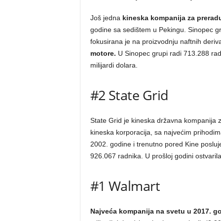
Još jedna
kineska kompanija za preradu
godine sa sedištem u Pekingu. Sinopec gru
fokusirana je na proizvodnju naftnih deriv
motore.
U Sinopec grupi radi 713.288 rad
milijardi dolara.
#2 State Grid
State Grid je kineska državna kompanija za 
kineska korporacija, sa najvećim prihodi
2002. godine i trenutno pored Kine posluje u 
926.067 radnika. U prošloj godini ostvarila 
#1 Walmart
Najveća kompanija na svetu u 2017. go