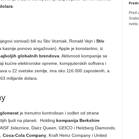
Predr
 dolara
.
Pred 
Svakog
sveta 
govi osnivači bili su Stiv Vozniak, Ronald Vejn i
Stiv
 a kasnije ponovo angažovan). Apple je konstantno, iz
ajboljih globalnih brendova
. Aktivnosti kompanije se
odaji kućne elektronske opreme, kompjuterskih softvera i
tava u 22 svetske zemlje, ima oko 116.000 zaposlenih, a
,63 milijarde dolara.
ay
glomerat
je trenutno kontrolisan i vođen od strane
jih ljudi na planeti. Holding
kompanija Berkshire
BNSF železnice, Dairz Queen, GEICO i Helzberg Diamonds,
s,
Coca-Cola Company
, Kraft Heinz Company i United