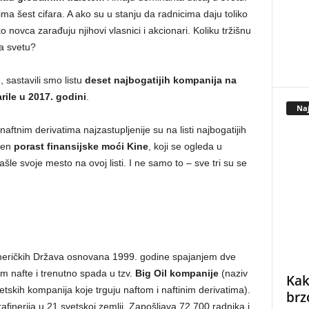
a šest cifara. A ako su u stanju da radnicima daju toliko
 novca zarađuju njihovi vlasnici i akcionari. Koliku tržišnu
a svetu?
 sastavili smo listu
deset najbogatijih kompanija na
ile u 2017. godini
.
Naj
ftnim derivatima najzastupljenije su na listi najbogatijih
ažen
porast finansijske moći Kine
, koji se ogleda u
ašle svoje mesto na ovoj listi. I ne samo to – sve tri su se
Američkih Država osnovana 1999. godine spajanjem dve
m nafte i trenutno spada u tzv.
Big Oil kompanije
(naziv
Kak
svetskih kompanija koje trguju naftom i naftinim derivatima).
brz
finerija u 21 svetskoj zemlji. Zapošljava 72.700 radnika i