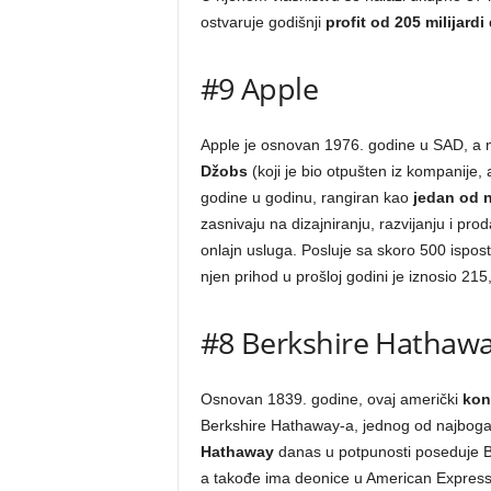
ostvaruje godišnji
profit od 205 milijardi
#9 Apple
Apple je osnovan 1976. godine u SAD, a nje
Džobs
(koji je bio otpušten iz kompanije,
godine u godinu, rangiran kao
jedan od n
zasnivaju na dizajniranju, razvijanju i pr
onlajn usluga. Posluje sa skoro 500 ispos
njen prihod u prošloj godini je iznosio 215
#8 Berkshire Hathaw
Osnovan 1839. godine, ovaj američki
kon
Berkshire Hathaway-a, jednog od najbogati
Hathaway
danas u potpunosti poseduje 
a takođe ima deonice u American Expres