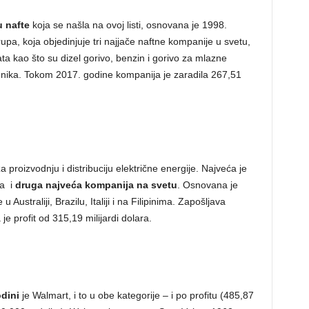
 nafte
koja se našla na ovoj listi, osnovana je 1998.
pa, koja objedinjuje tri najjače naftne kompanije u svetu,
ata kao što su dizel gorivo, benzin i gorivo za mlazne
nika. Tokom 2017. godine kompanija je zaradila 267,51
proizvodnju i distribuciju električne energije. Najveća je
ma i
druga najveća kompanija na svetu
. Osnovana je
Australiji, Brazilu, Italiji i na Filipinima. Zapošljava
je profit od 315,19 milijardi dolara.
dini
je Walmart, i to u obe kategorije – i po profitu (485,87