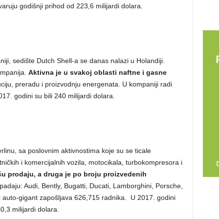
varuju godišnji prihod od 223,6 milijardi dolara.
iji, sedište Dutch Shell-a se danas nalazi u Holandiji.
kompanija.
Aktivna je u svakoj oblasti naftne i gasne
ibuciju, preradu i proizvodnju energenata. U kompaniji radi
7. godini su bili 240 milijardi dolara.
p
inu, sa poslovnim aktivnostima koje su se ticale
utničkih i komercijalnih vozila, motocikala, turbokompresora i
u prodaju, a druga je po broju proizvedenih
adaju: Audi, Bently, Bugatti, Ducati, Lamborghini, Porsche,
 auto-gigant zapošljava 626,715 radnika. U 2017. godini
,3 milijardi dolara.