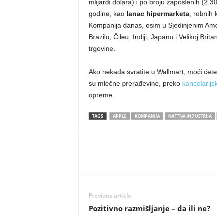
mlijardi dolara) i po broju zaposlenih (2
godine, kao
lanac hipermarketa
, robnih
Kompanija danas, osim u Sjedinjenim Amer
Brazilu, Čileu, Indiji, Japanu i Velikoj Britan
trgovine.
Ako nekada svratite u Wallmart, moći ćet
su mlečne prerađevine, preko
kancelarij
opreme.
TAGS
APPLE
KOMPANIJA
NAFTNA INDUSTRIJA
Previous article
Pozitivno razmišljanje – da ili ne?