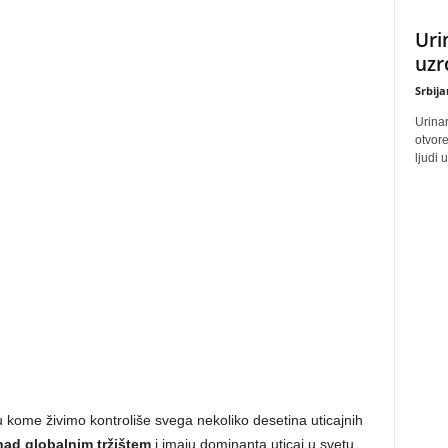
Uri
uzr
Srbij
Urinar
otvore
ljudi 
u kome živimo kontroliše svega nekoliko desetina uticajnih
nad globalnim tržištem
i imaju dominanta uticaj u svetu.