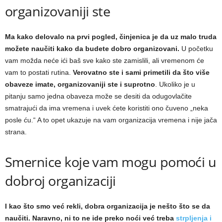
organizovaniji ste
Ma kako delovalo na prvi pogled, činjenica je da uz malo truda
možete naučiti kako da budete dobro organizovani.
U početku
vam možda neće ići baš sve kako ste zamislili, ali vremenom će
vam to postati rutina.
Verovatno ste i sami primetili
da što više
obaveze imate, organizovaniji ste i suprotno
. Ukoliko je u
pitanju samo jedna obaveza može se desiti da odugovlačite
smatrajući da ima vremena i uvek ćete koristiti ono čuveno „neka
posle ću.“ A to opet ukazuje na vam organizacija vremena i nije jača
strana.
Smernice koje vam mogu pomoći u
dobroj organizaciji
I kao što smo već rekli, dobra organizacija je nešto što se da
naučiti. Naravno, ni to ne ide preko noći već treba
strpljenja i