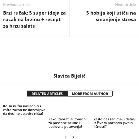
Previous article
Next article
Brzi ručak: 5 super ideja za
5 hobija koji utiču na
ručak na brzinu + recept
smanjenje stresa
za brzu salatu
Slavica Bijelić
RELATED ARTICLES
MORE FROM AUTHOR
Ko su nužni naslednici i
zašto zakon ne dozvoljava
da deci ne ostavite ništa?
Kako izabrati automobil
Zašto nas zanimaju detalji
za posebne prilike i
iz života poznatih javnih
poslovna putovanja?
ličnosti?