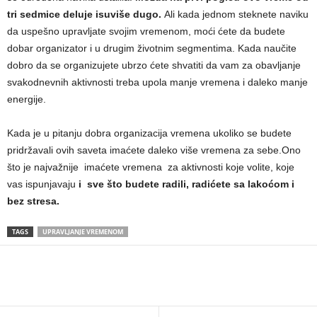
tri sedmice deluje isuviše dugo.
Ali kada jednom steknete naviku
da uspešno upravljate svojim vremenom, moći ćete da budete
dobar organizator i u drugim životnim segmentima. Kada naučite
dobro da se organizujete ubrzo ćete shvatiti da vam za obavljanje
svakodnevnih aktivnosti treba upola manje vremena i daleko manje
energije.
Kada je u pitanju dobra organizacija vremena ukoliko se budete
pridržavali ovih saveta imaćete daleko više vremena za sebe.Ono
što je najvažnije imaćete vremena za aktivnosti koje volite, koje
vas ispunjavaju
i sve što budete radili, radićete sa lakoćom i
bez stresa.
TAGS
UPRAVLJANJE VREMENOM