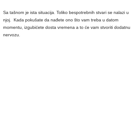
Sa tašnom je ista situacija. Toliko bespotrebnih stvari se nalazi u
njoj. Kada pokušate da nađete ono što vam treba u datom
momentu, izgubićete dosta vremena a to će vam stvoriti dodatnu
nervozu.