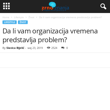
Home
Lifestyle
Život
Da li vam organizacija vremena predstavlja problem?
LIFESTYLE
ŽIVOT
Da li vam organizacija vremena
predstavlja problem?
By
Slavica Bijelić
-
мај 23, 2019
2524
0