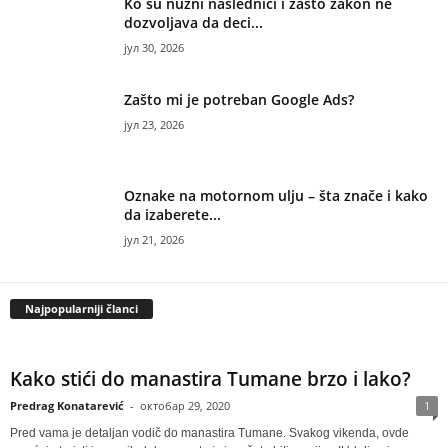
Ko su nužni naslednici i zašto zakon ne
dozvoljava da deci...
јул 30, 2026
Zašto mi je potreban Google Ads?
јул 23, 2026
Oznake na motornom ulju – šta znače i kako
da izaberete...
јул 21, 2026
Najpopularniji članci
Kako stići do manastira Tumane brzo i lako?
Predrag Konatarević
-
октобар 29, 2020
1
Pred vama je detaljan vodič do manastira Tumane. Svakog vikenda, ovde