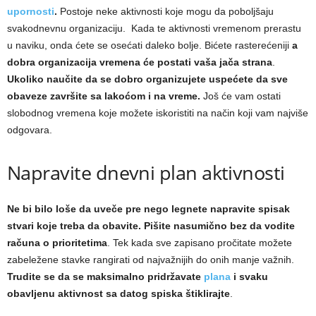
upornosti
.
Postoje neke aktivnosti koje mogu da poboljšaju
svakodnevnu organizaciju. Kada te aktivnosti vremenom prerastu
u naviku, onda ćete se osećati daleko bolje. Bićete rasterećeniji
a
dobra organizacija vremena će
postati vaša jača strana
.
Ukoliko naučite da se dobro organizujete uspećete da sve
obaveze završite sa lakoćom i na vreme.
Još će vam ostati
slobodnog vremena koje možete iskoristiti na način koji vam najviše
odgovara.
Napravite dnevni plan aktivnosti
Ne bi bilo loše da uveče pre nego legnete napravite spisak
stvari koje treba da obavite. Pišite nasumično bez da vodite
računa o prioritetima
. Tek kada sve zapisano pročitate možete
zabeležene stavke rangirati od najvažnijih do onih manje važnih.
Trudite se da se maksimalno pridržavate
plana
i svaku
obavljenu aktivnost sa datog spiska štiklirajte
.