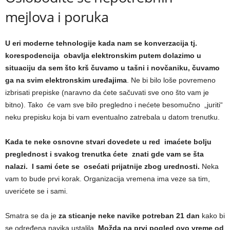
mejlova i poruka
U eri moderne tehnologije kada nam se konverzacija tj.
korespodencija obavlja elektronskim putem dolazimo u
situaciju da sem što krš čuvamo u tašni i novčaniku, čuvamo
ga na svim elektronskim uređajima
. Ne bi bilo loše povremeno
izbrisati prepiske (naravno da ćete sačuvati sve ono što vam je
bitno). Tako će vam sve bilo pregledno i nećete besomučno „juriti“
neku prepisku koja bi vam eventualno zatrebala u datom trenutku.
Kada te neke osnovne stvari dovedete u red imaćete bolju
preglednost i svakog trenutka ćete znati gde vam se šta
nalazi. I sami ćete se osećati prijatnije zbog urednosti.
Neka
vam to bude prvi korak. Organizacija vremena ima veze sa tim,
uverićete se i sami.
Smatra se da je
za sticanje neke navike potreban 21 dan
kako bi
se određena navika ustalila.
Možda na prvi pogled ovo vreme od