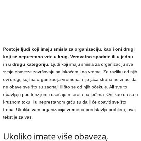
Postoje ljudi koji imaju smisla za organizaciju, kao i oni drugi
koji se neprestano vrte u krug. Verovatno spadate ili u jednu
ili u drugu kategoriju.
Ljudi koji imaju smisla za organizaciju sve
svoje obaveze završavaju sa lakoćom i na vreme. Za razliku od njih
ovi drugi, kojima organizacija vremena nije jača strana ne znači da
ne obave sve što su zacrtali ili što se od njih očekuje. Ali sve to
obavljaju pod tenzijom i osećajem tereta na leđima. Oni kao da su u
kružnom toku i u neprestanom grču su da li će obaviti sve što
treba. Ukoliko vam organizacija vremena predstavlja problem, ovaj
tekst je za vas.
Ukoliko imate više obaveza,