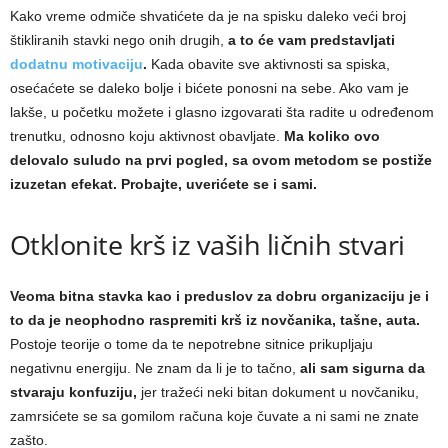
Kako vreme odmiče shvatićete da je na spisku daleko veći broj
štikliranih stavki nego onih drugih,
a to će vam predstavljati
dodatnu motivaciju
.
Kada obavite sve aktivnosti sa spiska,
osećaćete se daleko bolje i bićete ponosni na sebe. Ako vam je
lakše, u početku možete i glasno izgovarati šta radite u određenom
trenutku, odnosno koju aktivnost obavljate.
Ma koliko ovo
delovalo suludo na prvi pogled, sa ovom metodom se postiže
izuzetan efekat. Probajte, uverićete se i sami.
Otklonite krš iz vaših ličnih stvari
Veoma bitna stavka kao i preduslov za dobru organizaciju je i
to da je neophodno raspremiti krš iz novčanika, tašne, auta.
Postoje teorije o tome da te nepotrebne sitnice prikupljaju
negativnu energiju. Ne znam da li je to tačno,
ali sam sigurna da
stvaraju konfuziju,
jer tražeći neki bitan dokument u novčaniku,
zamrsićete se sa gomilom računa koje čuvate a ni sami ne znate
zašto.