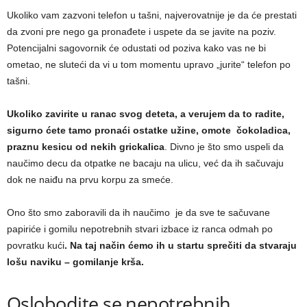
Ukoliko vam zazvoni telefon u tašni, najverovatnije je da će prestati
da zvoni pre nego ga pronađete i uspete da se javite na poziv.
Potencijalni sagovornik će odustati od poziva kako vas ne bi
ometao, ne sluteći da vi u tom momentu upravo „jurite“ telefon po
tašni.
Ukoliko zavirite u ranac svog deteta, a verujem da to radite,
sigurno ćete tamo pronaći ostatke užine, omote čokoladica,
praznu kesicu od nekih grickalica
. Divno je što smo uspeli da
naučimo decu da otpatke ne bacaju na ulicu, već da ih sačuvaju
dok ne naiđu na prvu korpu za smeće.
Ono što smo zaboravili da ih naučimo je da sve te sačuvane
papiriće i gomilu nepotrebnih stvari izbace iz ranca odmah po
povratku kući
. Na taj način ćemo ih u startu sprečiti da stvaraju
lošu naviku – gomilanje krša.
Oslobodite se nepotrebnih