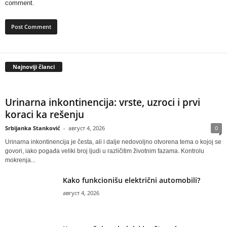
comment.
Najnoviji članci
Urinarna inkontinencija: vrste, uzroci i prvi
koraci ka rešenju
Srbijanka Stanković
-
август 4, 2026
0
Urinarna inkontinencija je česta, ali i dalje nedovoljno otvorena tema o kojoj se
govori, iako pogađa veliki broj ljudi u različitim životnim fazama. Kontrolu
mokrenja...
Kako funkcionišu električni automobili?
август 4, 2026