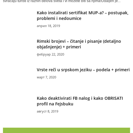
svraćaju turisti iz raznih delova sveta i vi možete biti sa njima!Udaljen je...
Kako instalirati sertifikat MUP-a? – postupak,
problemi i nedoumice
април 18, 2019
Rimski brojevi – čitanje i pisanje (detaljno
objašnjenje) + primeri
фебруар 22, 2020
Vrste reči u srpskom jeziku – podela + primeri
март 7, 2020
Kako deaktivirati FB nalog i kako OBRISATI
profil na Fejsbuku
август 8, 2019