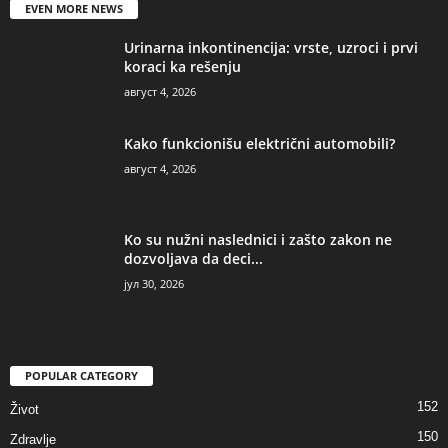
EVEN MORE NEWS
Urinarna inkontinencija: vrste, uzroci i prvi
koraci ka rešenju
август 4, 2026
Kako funkcionišu električni automobili?
август 4, 2026
Ko su nužni naslednici i zašto zakon ne
dozvoljava da deci...
јул 30, 2026
POPULAR CATEGORY
152
Život
150
Zdravlje