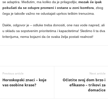
se adaptira. Međutim, ma koliko da je prilagodljiv,
mozak će ipak
pokušati da se odupre promeni i ostane u zoni komfora
, zbog
čega je takođe važno ne odustajati uprkos teškim trenucima.
Dakle, odgovor je – odluke treba donositi, one nas vode napred, ali
u skladu sa sopstvenim prioritetima i kapacitetima! Sledimo li ta dva
kriterijuma, nema bojazni da će svaka želja postati realnost!
Previous article
Next article
Horoskopski znaci – koje
Očistite svoj dom brzo i
vas osobine krase?
efikasno – trikovi za
domaćice