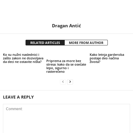
Dragan Antić
RELATED ARTICLES
MORE FROM AUTHOR
Ko su nužni naslednici i
Kako letnja garderoba
zašto zakon ne dozvoljava
postaje deo načina
Priprema za more bez
da deci ne ostavite ništa?
života?
stresa: kako da se osećate
lepo, sigurno i
rasterećeno
LEAVE A REPLY