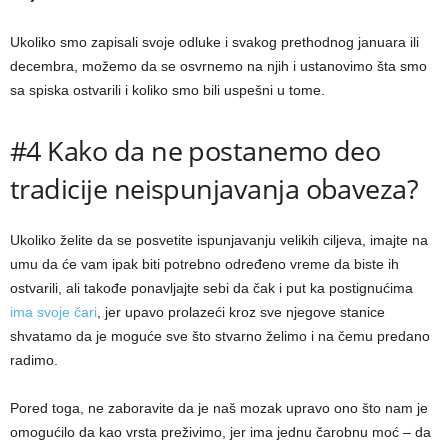
Ukoliko smo zapisali svoje odluke i svakog prethodnog januara ili
decembra, možemo da se osvrnemo na njih i ustanovimo šta smo
sa spiska ostvarili i koliko smo bili uspešni u tome.
#4 Kako da ne postanemo deo
tradicije neispunjavanja obaveza?
Ukoliko želite da se posvetite ispunjavanju velikih ciljeva, imajte na
umu da će vam ipak biti potrebno određeno vreme da biste ih
ostvarili, ali takođe ponavljajte sebi da čak i put ka postignućima
ima svoje čari
, jer upavo prolazeći kroz sve njegove stanice
shvatamo da je moguće sve što stvarno želimo i na čemu predano
radimo.
Pored toga, ne zaboravite da je naš mozak upravo ono što nam je
omogućilo da kao vrsta preživimo, jer ima jednu čarobnu moć – da