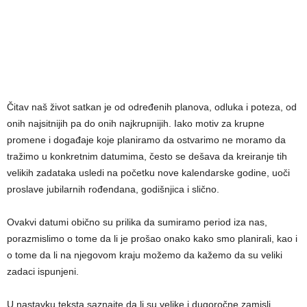
Čitav naš život satkan je od određenih planova, odluka i poteza, od
onih najsitnijih pa do onih najkrupnijih. Iako motiv za krupne
promene i događaje koje planiramo da ostvarimo ne moramo da
tražimo u konkretnim datumima, često se dešava da kreiranje tih
velikih zadataka usledi na početku nove kalendarske godine, uoči
proslave jubilarnih rođendana, godišnjica i slično.
Ovakvi datumi obično su prilika da sumiramo period iza nas,
porazmislimo o tome da li je prošao onako kako smo planirali, kao i
o tome da li na njegovom kraju možemo da kažemo da su veliki
zadaci ispunjeni.
U nastavku teksta saznajte da li su velike i dugoročne zamisli