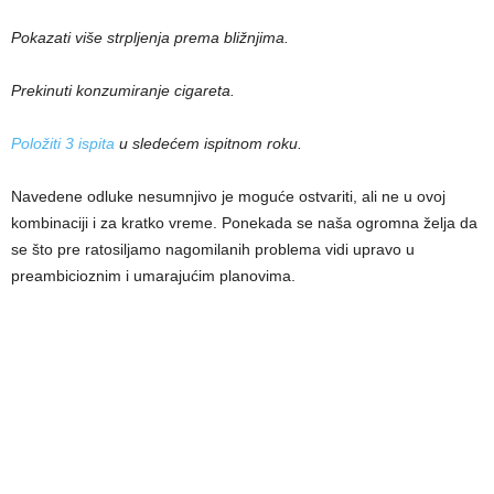
Pokazati više strpljenja prema bližnjima.
Prekinuti konzumiranje cigareta.
Položiti 3 ispita
u sledećem ispitnom roku.
Navedene odluke nesumnjivo je moguće ostvariti, ali ne u ovoj
kombinaciji i za kratko vreme. Ponekada se naša ogromna želja da
se što pre ratosiljamo nagomilanih problema vidi upravo u
preambicioznim i umarajućim planovima.