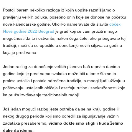
Postoji barem nekoliko razloga iz kojih uopšte razmišljamo o
pravljenju velikih odluka, posebno onih koje se donose na početku
nove kalendarske godine. Ukoliko nameravate da slavite
doček
Nove godine 2022 Beograd
je grad koji će vam pružiti mnogo
mogućnosti da to i ostvarite, nakon čega ćete, ako pribegavate toj
tradiciji, moći da se upustite u donošenje novih ciljeva za godinu
koja je pred vama.
Jedan razlog za donošenje velikih planova baš u prvim danima
godine koja je pred nama svakako može biti u tome što se ta
praksa ustalila i postala određena tradicija, a mnogi ljudi uživaju u
poštovanju ustaljenih običaja i osećaju rutine i zaokruženosti koje
im pruža izvršavanje tradicionalnih radnji.
Još jedan mogući razlog jeste potreba da se na kraju godine ili
nekog drugog perioda koji smo odredili za ispunjavanje važnih
zadataka presaberemo,
vidimo dokle smo stigli i kuda želimo
dalje da idemo
.