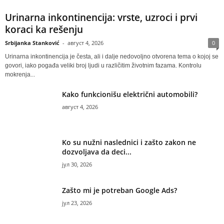
Urinarna inkontinencija: vrste, uzroci i prvi
koraci ka rešenju
Srbijanka Stanković
-
август 4, 2026
0
Urinarna inkontinencija je česta, ali i dalje nedovoljno otvorena tema o kojoj se
govori, iako pogađa veliki broj ljudi u različitim životnim fazama. Kontrolu
mokrenja...
Kako funkcionišu električni automobili?
август 4, 2026
Ko su nužni naslednici i zašto zakon ne
dozvoljava da deci...
јул 30, 2026
Zašto mi je potreban Google Ads?
јул 23, 2026