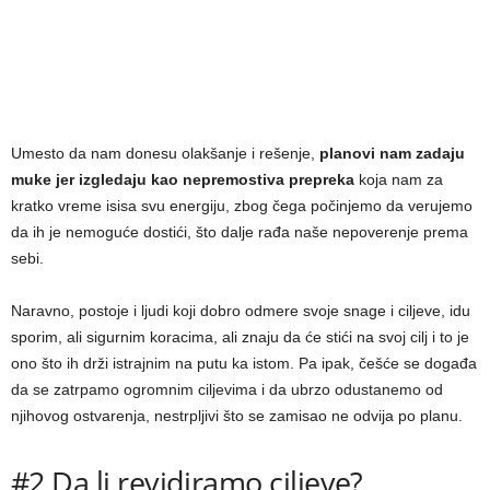
Umesto da nam donesu olakšanje i rešenje,
planovi nam zadaju
muke jer izgledaju kao nepremostiva prepreka
koja nam za
kratko vreme isisa svu energiju, zbog čega počinjemo da verujemo
da ih je nemoguće dostići, što dalje rađa naše nepoverenje prema
sebi.
Naravno, postoje i ljudi koji dobro odmere svoje snage i ciljeve, idu
sporim, ali sigurnim koracima, ali znaju da će stići na svoj cilj i to je
ono što ih drži istrajnim na putu ka istom. Pa ipak, češće se događa
da se zatrpamo ogromnim ciljevima i da ubrzo odustanemo od
njihovog ostvarenja, nestrpljivi što se zamisao ne odvija po planu.
#2 Da li revidiramo ciljeve?