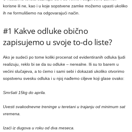
korisne ili ne, kao i u koje sopstvene zamke možemo upasti ukoliko
ih ne formulišemo na odgovarajući način.
#1 Kakve odluke obično
zapisujemo u svoje to-do liste?
Ako je sudeći po tome koliki procenat od evidentiranih odluka ljudi
realizuju, reklo bi se da su odluke – nerealne. Ili su to barem u
većini slučajeva, a to ćemo i sami sebi i dokazati ukoliko otvorimo
sopstvenu svesku odluka i u njoj nađemo ciljeve koji glase ovako:
Smršati 15kg do aprila.
Uvesti svakodnevne treninge u teretani u trajanju od minimum sat
vremena.
Izaći iz dugova u roku od dva meseca.