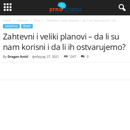
Home
Lifestyle
Život
Zahtevni i veliki planovi – da li su nam korisni i da...
LIFESTYLE
ŽIVOT
Zahtevni i veliki planovi – da li su
nam korisni i da li ih ostvarujemo?
By
Dragan Antić
-
фебруар 27, 2021
1247
0