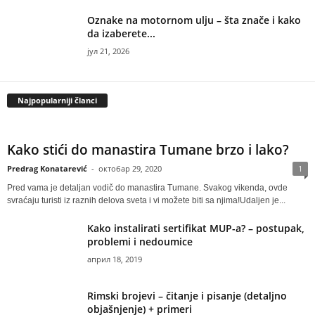
Oznake na motornom ulju – šta znače i kako
da izaberete...
јул 21, 2026
Najpopularniji članci
Kako stići do manastira Tumane brzo i lako?
Predrag Konatarević
-
октобар 29, 2020
1
Pred vama je detaljan vodič do manastira Tumane. Svakog vikenda, ovde
svraćaju turisti iz raznih delova sveta i vi možete biti sa njima!Udaljen je...
Kako instalirati sertifikat MUP-a? – postupak,
problemi i nedoumice
април 18, 2019
Rimski brojevi – čitanje i pisanje (detaljno
objašnjenje) + primeri