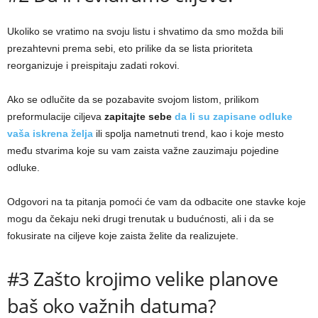
Ukoliko se vratimo na svoju listu i shvatimo da smo možda bili
prezahtevni prema sebi, eto prilike da se lista prioriteta
reorganizuje i preispitaju zadati rokovi.
Ako se odlučite da se pozabavite svojom listom, prilikom
preformulacije ciljeva
zapitajte sebe
da li su zapisane odluke
vaša iskrena želja
ili spolja nametnuti trend, kao i koje mesto
među stvarima koje su vam zaista važne zauzimaju pojedine
odluke.
Odgovori na ta pitanja pomoći će vam da odbacite one stavke koje
mogu da čekaju neki drugi trenutak u budućnosti, ali i da se
fokusirate na ciljeve koje zaista želite da realizujete.
#3 Zašto krojimo velike planove
baš oko važnih datuma?