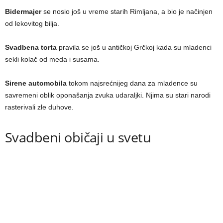
Bidermajer
se nosio još u vreme starih Rimljana, a bio je načinjen
od lekovitog bilja.
Svadbena torta
pravila se još u antičkoj Grčkoj kada su mladenci
sekli kolač od meda i susama.
Sirene automobila
tokom najsrećnijeg dana za mladence su
savremeni oblik oponašanja zvuka udaraljki. Njima su stari narodi
rasterivali zle duhove.
Svadbeni običaji u svetu