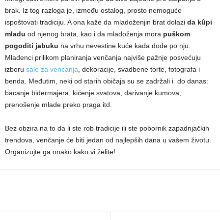
brak. Iz tog razloga je, između ostalog, prosto nemoguće
ispoštovati tradiciju. A ona kaže da mladoženjin brat dolazi
da kûpi
mladu
od njenog brata, kao i da mladoženja mora
puškom
pogoditi jabuku
na vrhu nevestine kuće kada dođe po nju.
Mladenci prilikom planiranja venčanja najviše pažnje posvećuju
izboru
sale za vencanja
, dekoracije, svadbene torte, fotografa i
benda. Međutim, neki od starih običaja su se zadržali i do danas:
bacanje bidermajera, kićenje svatova, darivanje kumova,
prenošenje mlade preko praga itd.
Bez obzira na to da li ste rob tradicije ili ste pobornik zapadnjačkih
trendova, venčanje će biti jedan od najlepših dana u vašem životu.
Organizujte ga onako kako vi želite!