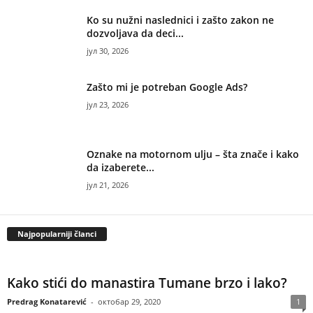
Ko su nužni naslednici i zašto zakon ne
dozvoljava da deci...
јул 30, 2026
Zašto mi je potreban Google Ads?
јул 23, 2026
Oznake na motornom ulju – šta znače i kako
da izaberete...
јул 21, 2026
Najpopularniji članci
Kako stići do manastira Tumane brzo i lako?
Predrag Konatarević
-
октобар 29, 2020
1