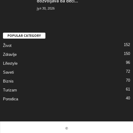
dozvoljava da deci...
јул 30, 2026
POPULAR CATEGORY
152
Život
150
Zdravlje
96
Lifestyle
72
Saveti
70
Biznis
61
Turizam
40
Porodica
©