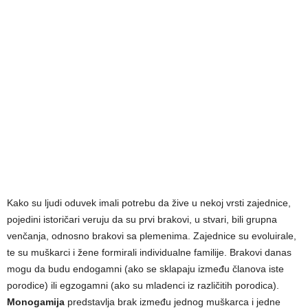
Kako su ljudi oduvek imali potrebu da žive u nekoj vrsti zajednice,
pojedini istoričari veruju da su prvi brakovi, u stvari, bili grupna
venčanja, odnosno brakovi sa plemenima. Zajednice su evoluirale,
te su muškarci i žene formirali individualne familije. Brakovi danas
mogu da budu endogamni (ako se sklapaju između članova iste
porodice) ili egzogamni (ako su mladenci iz različitih porodica).
Monogamija
predstavlja brak između jednog muškarca i jedne