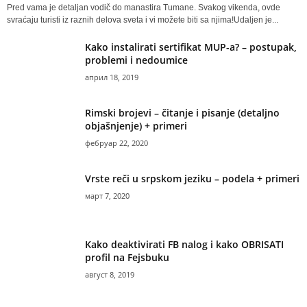
Pred vama je detaljan vodič do manastira Tumane. Svakog vikenda, ovde
svraćaju turisti iz raznih delova sveta i vi možete biti sa njima!Udaljen je...
Kako instalirati sertifikat MUP-a? – postupak,
problemi i nedoumice
април 18, 2019
Rimski brojevi – čitanje i pisanje (detaljno
objašnjenje) + primeri
фебруар 22, 2020
Vrste reči u srpskom jeziku – podela + primeri
март 7, 2020
Kako deaktivirati FB nalog i kako OBRISATI
profil na Fejsbuku
август 8, 2019