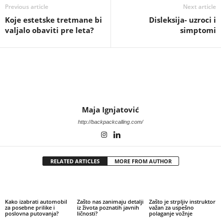
Previous article
Next article
Koje estetske tretmane bi
Disleksija- uzroci i
valjalo obaviti pre leta?
simptomi
Maja Ignjatović
http://backpackcalling.com/
RELATED ARTICLES
MORE FROM AUTHOR
Kako izabrati automobil
Zašto nas zanimaju detalji
Zašto je strpljiv instruktor
za posebne prilike i
iz života poznatih javnih
važan za uspešno
poslovna putovanja?
ličnosti?
polaganje vožnje