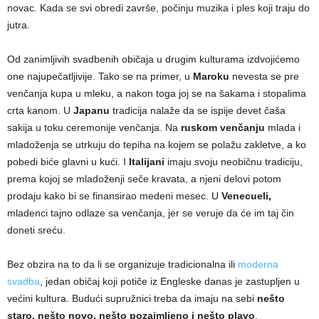
novac. Kada se svi obredi završe, počinju muzika i ples koji traju do
jutra.
Od zanimljivih svadbenih običaja u drugim kulturama izdvojićemo
one najupečatljivije. Tako se na primer, u
Maroku
nevesta se pre
venčanja kupa u mleku, a nakon toga joj se na šakama i stopalima
crta kanom. U
Japanu
tradicija nalaže da se ispije devet čaša
sakija u toku ceremonije venčanja. Na
ruskom venčanju
mlada i
mladoženja se utrkuju do tepiha na kojem se polažu zakletve, a ko
pobedi biće glavni u kući. I
Italijani
imaju svoju neobičnu tradiciju,
prema kojoj se mladoženji seče kravata, a njeni delovi potom
prodaju kako bi se finansirao medeni mesec. U
Venecueli,
mladenci tajno odlaze sa venčanja, jer se veruje da će im taj čin
doneti sreću.
Bez obzira na to da li se organizuje tradicionalna ili
moderna
svadba
, jedan običaj koji potiče iz Engleske danas je zastupljen u
većini kultura. Budući supružnici treba da imaju na sebi
nešto
staro, nešto novo, nešto pozajmljeno i nešto plavo
.