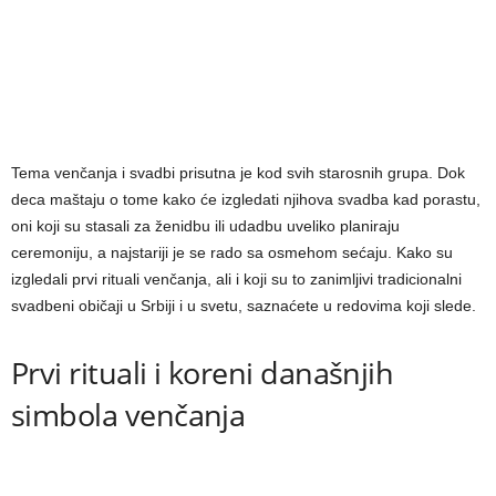
Tema venčanja i svadbi prisutna je kod svih starosnih grupa. Dok
deca maštaju o tome kako će izgledati njihova svadba kad porastu,
oni koji su stasali za ženidbu ili udadbu uveliko planiraju
ceremoniju, a najstariji je se rado sa osmehom sećaju. Kako su
izgledali prvi rituali venčanja, ali i koji su to zanimljivi tradicionalni
svadbeni običaji u Srbiji i u svetu, saznaćete u redovima koji slede.
Prvi rituali i koreni današnjih
simbola venčanja