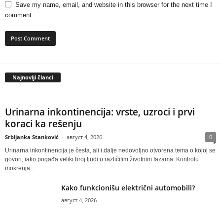
Save my name, email, and website in this browser for the next time I
comment.
Najnoviji članci
Urinarna inkontinencija: vrste, uzroci i prvi
koraci ka rešenju
Srbijanka Stanković
-
август 4, 2026
0
Urinarna inkontinencija je česta, ali i dalje nedovoljno otvorena tema o kojoj se
govori, iako pogađa veliki broj ljudi u različitim životnim fazama. Kontrolu
mokrenja...
Kako funkcionišu električni automobili?
август 4, 2026