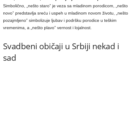
Simbolično, „nešto staro” je veza sa mladinom porodicom, „nešto
novo” predstavlja sreću i uspeh u mladinom novom životu, „nešto
pozajmljeno” simbolizuje ljubav i podršku porodice u teškim
vremenima, a „nešto plavo” vernost i lojalnost.
Svadbeni običaji u Srbiji nekad i
sad