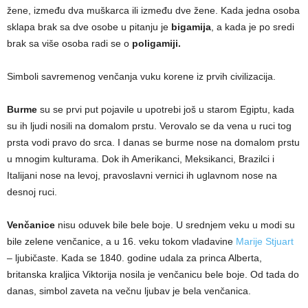
žene, između dva muškarca ili između dve žene. Kada jedna osoba
sklapa brak sa dve osobe u pitanju je
bigamija
, a kada je po sredi
brak sa više osoba radi se o
poligamiji.
Simboli savremenog venčanja vuku korene iz prvih civilizacija.
Burme
su se prvi put pojavile u upotrebi još u starom Egiptu, kada
su ih ljudi nosili na domalom prstu. Verovalo se da vena u ruci tog
prsta vodi pravo do srca. I danas se burme nose na domalom prstu
u mnogim kulturama. Dok ih Amerikanci, Meksikanci, Brazilci i
Italijani nose na levoj, pravoslavni vernici ih uglavnom nose na
desnoj ruci.
Venčanice
nisu oduvek bile bele boje. U srednjem veku u modi su
bile zelene venčanice, a u 16. veku tokom vladavine
Marije Stjuart
– ljubičaste. Kada se 1840. godine udala za princa Alberta,
britanska kraljica Viktorija nosila je venčanicu bele boje. Od tada do
danas, simbol zaveta na večnu ljubav je bela venčanica.