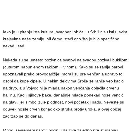
Iako je u pitanju ista kultura, svadbeni običaji u Srbiji nisu isti u svim
krajevima naše zemlje. Mi ćemo istaći ono što je bilo specifično
nekad i sad.
Nekada su se umesto pozivnica svatovi na svadbu pozivali buklijom
(čuturom napunjenom rakijom ili vinom). Kako su se ranije parovi
upoznavali preko provodadžije
,
morali su pre venčanja upravo toj
osobi da kupe cipele. U nekim delovima Srbije se ranije veo kačio
na drvo, a u Vojvodini je mlada nakon venčanja oblačila crvenu
haljinu. Kao i njihove bake, današnje mlade ponekad nose venčić
na glavi, jer simbolizuje plodnost, novi početak i nadu. Neveste su
oduvek nosile crven konac oko struka protiv uroka, a ovaj običaj
zadržao se do danas.
Mnogi savremeni parovi počinju da žive zajedno pre stupanja u