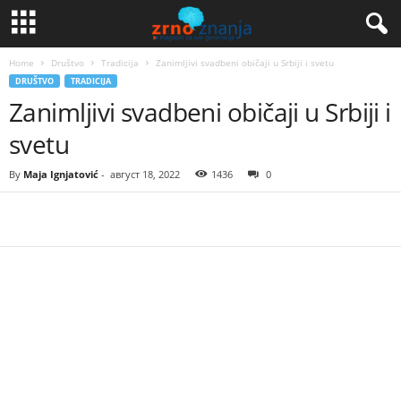
Home
Društvo
Tradicija
Zanimljivi svadbeni običaji u Srbiji i svetu
DRUŠTVO
TRADICIJA
Zanimljivi svadbeni običaji u Srbiji i
svetu
By
Maja Ignjatović
-
август 18, 2022
1436
0