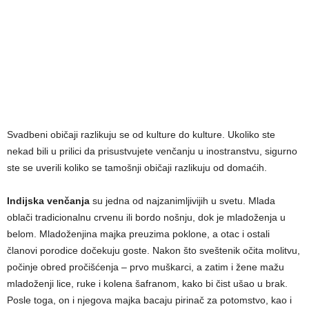
Svadbeni običaji razlikuju se od kulture do kulture. Ukoliko ste
nekad bili u prilici da prisustvujete venčanju u inostranstvu, sigurno
ste se uverili koliko se tamošnji običaji razlikuju od domaćih.
Indijska venčanja
su jedna od najzanimljivijih u svetu. Mlada
oblači tradicionalnu crvenu ili bordo nošnju, dok je mladoženja u
belom. Mladoženjina majka preuzima poklone, a otac i ostali
članovi porodice dočekuju goste. Nakon što sveštenik očita molitvu,
počinje obred pročišćenja – prvo muškarci, a zatim i žene mažu
mladoženji lice, ruke i kolena šafranom, kako bi čist ušao u brak.
Posle toga, on i njegova majka bacaju pirinač za potomstvo, kao i