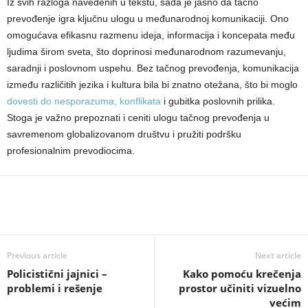
Iz svih razloga navedenih u tekstu, sada je jasno da tačno
prevođenje igra ključnu ulogu u međunarodnoj komunikaciji. Ono
omogućava efikasnu razmenu ideja, informacija i koncepata među
ljudima širom sveta, što doprinosi međunarodnom razumevanju,
saradnji i poslovnom uspehu. Bez tačnog prevođenja, komunikacija
između različitih jezika i kultura bila bi znatno otežana, što bi moglo
dovesti do nesporazuma, konflikata
i gubitka poslovnih prilika.
Stoga je važno prepoznati i ceniti ulogu tačnog prevođenja u
savremenom globalizovanom društvu i pružiti podršku
profesionalnim prevodiocima.
Previous article
Next article
Policistični jajnici –
Kako pomoću krečenja
problemi i rešenje
prostor učiniti vizuelno
većim