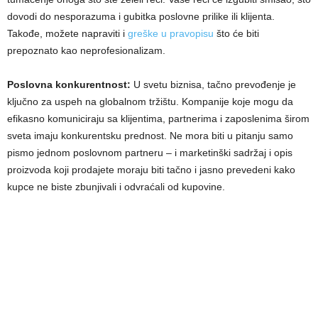
dovodi do nesporazuma i gubitka poslovne prilike ili klijenta.
Takođe, možete napraviti i
greške u pravopisu
što će biti
prepoznato kao neprofesionalizam.
Poslovna konkurentnost:
U svetu biznisa, tačno prevođenje je
ključno za uspeh na globalnom tržištu. Kompanije koje mogu da
efikasno komuniciraju sa klijentima, partnerima i zaposlenima širom
sveta imaju konkurentsku prednost. Ne mora biti u pitanju samo
pismo jednom poslovnom partneru – i marketinški sadržaj i opis
proizvoda koji prodajete moraju biti tačno i jasno prevedeni kako
kupce ne biste zbunjivali i odvraćali od kupovine.