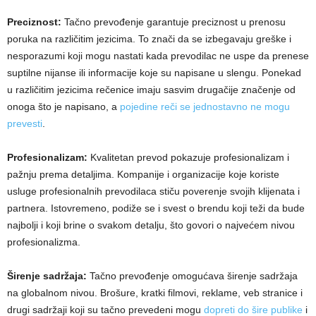
Preciznost:
Tačno prevođenje garantuje preciznost u prenosu
poruka na različitim jezicima. To znači da se izbegavaju greške i
nesporazumi koji mogu nastati kada prevodilac ne uspe da prenese
suptilne nijanse ili informacije koje su napisane u slengu. Ponekad
u različitim jezicima rečenice imaju sasvim drugačije značenje od
onoga što je napisano, a
pojedine reči se jednostavno ne mogu
prevesti
.
Profesionalizam:
Kvalitetan prevod pokazuje profesionalizam i
pažnju prema detaljima. Kompanije i organizacije koje koriste
usluge profesionalnih prevodilaca stiču poverenje svojih klijenata i
partnera. Istovremeno, podiže se i svest o brendu koji teži da bude
najbolji i koji brine o svakom detalju, što govori o najvećem nivou
profesionalizma.
Širenje sadržaja:
Tačno prevođenje omogućava širenje sadržaja
na globalnom nivou. Brošure, kratki filmovi, reklame, veb stranice i
drugi sadržaji koji su tačno prevedeni mogu
dopreti do šire publike
i