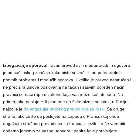
Izbegavanje sporova:
Tačan prevod svih međunarodnih ugovora
je od suštinskog značaja kako biste se zaštitili od potencijalnih
pravnih problema i mogućih sporova. Ukoliko je prevod nestručan i
ne precizira uslove poslovanja na tačan i sasvim određen način,
pravnici će naći rupu u zakonu koja vas može koštati puno. Na
primer, ako poslujete ili planirate da širite biznis na istok, u Rusiju,
najbolje je
da angažujte sudskog prevodioca za ruski
. Sa druge
strane, ako želite da poslujete na zapadu u Francuskoj onda
angažujte stručnog prevodioca za francuski jezik. To će vam biti
dodatno jemstvo za važne ugovore i papire koje potpisujete.