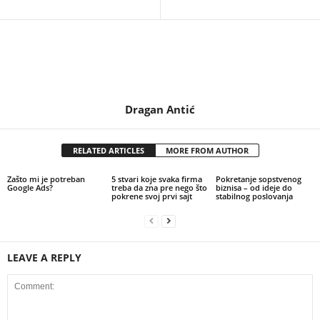
Dragan Antić
RELATED ARTICLES
MORE FROM AUTHOR
Zašto mi je potreban
5 stvari koje svaka firma
Pokretanje sopstvenog
Google Ads?
treba da zna pre nego što
biznisa – od ideje do
pokrene svoj prvi sajt
stabilnog poslovanja
LEAVE A REPLY