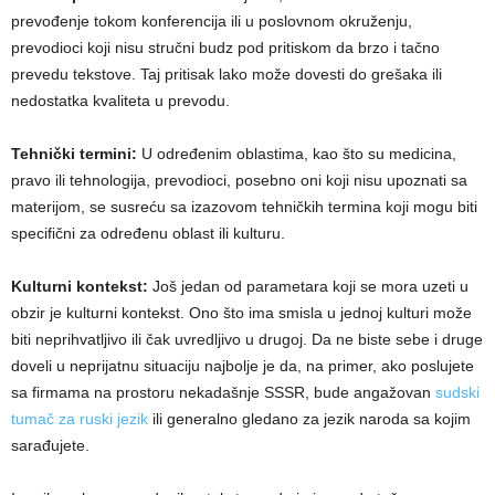
prevođenje tokom konferencija ili u poslovnom okruženju,
prevodioci koji nisu stručni budz pod pritiskom da brzo i tačno
prevedu tekstove. Taj pritisak lako može dovesti do grešaka ili
nedostatka kvaliteta u prevodu.
Tehnički termini:
U određenim oblastima, kao što su medicina,
pravo ili tehnologija, prevodioci, posebno oni koji nisu upoznati sa
materijom, se susreću sa izazovom tehničkih termina koji mogu biti
specifični za određenu oblast ili kulturu.
Kulturni kontekst:
Još jedan od parametara koji se mora uzeti u
obzir je kulturni kontekst. Ono što ima smisla u jednoj kulturi može
biti neprihvatljivo ili čak uvredljivo u drugoj. Da ne biste sebe i druge
doveli u neprijatnu situaciju najbolje je da, na primer, ako poslujete
sa firmama na prostoru nekadašnje SSSR, bude angažovan
sudski
tumač za ruski jezik
ili generalno gledano za jezik naroda sa kojim
sarađujete.