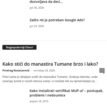
dozvoljava da deci...
јул 30, 2026
Zašto mi je potreban Google Ads?
јул 23, 2026
Najpopularniji članci
Kako stići do manastira Tumane brzo i lako?
Predrag Konatarević
-
октобар 29, 2020
1
Pred vama je detaljan vodič do manastira Tumane. Svakog vikenda, ovde
svraćaju turisti iz raznih delova sveta i vi možete biti sa njima!Udaljen je...
Kako instalirati sertifikat MUP-a? – postupak,
problemi i nedoumice
април 18, 2019