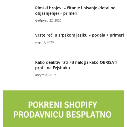
Rimski brojevi – čitanje i pisanje (detaljno
objašnjenje) + primeri
фебруар 22, 2020
Vrste reči u srpskom jeziku – podela + primeri
март 7, 2020
Kako deaktivirati FB nalog i kako OBRISATI
profil na Fejsbuku
август 8, 2019