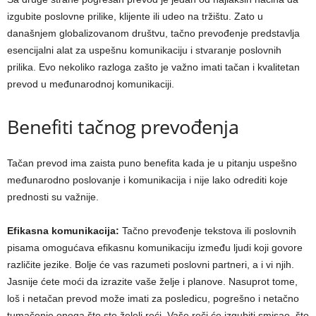
izgubite poslovne prilike, klijente ili udeo na tržištu. Zato u
današnjem globalizovanom društvu, tačno prevođenje predstavlja
esencijalni alat za uspešnu komunikaciju i stvaranje poslovnih
prilika. Evo nekoliko razloga zašto je važno imati tačan i kvalitetan
prevod u međunarodnoj komunikaciji.
Benefiti tačnog prevođenja
Tačan prevod ima zaista puno benefita kada je u pitanju uspešno
međunarodno poslovanje i komunikacija i nije lako odrediti koje
prednosti su važnije.
Efikasna komunikacija:
Tačno prevođenje tekstova ili poslovnih
pisama omogućava efikasnu komunikaciju između ljudi koji govore
različite jezike. Bolje će vas razumeti poslovni partneri, a i vi njih.
Jasnije ćete moći da izrazite vaše želje i planove. Nasuprot tome,
loš i netačan prevod može imati za posledicu, pogrešno i netačno
tumačenje onoga što ste želeli reći. Vaše reči će izgubiti smisao, što