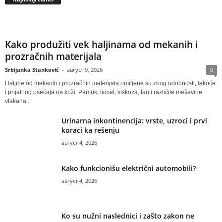
Kako produžiti vek haljinama od mekanih i
prozračnih materijala
Srbijanka Stanković
-
август 9, 2026
0
Haljine od mekanih i prozračnih materijala omiljene su zbog udobnosti, lakoće
i prijatnog osećaja na koži. Pamuk, liocel, viskoza, lan i različite mešavine
vlakana...
Urinarna inkontinencija: vrste, uzroci i prvi
koraci ka rešenju
август 4, 2026
Kako funkcionišu električni automobili?
август 4, 2026
Ko su nužni naslednici i zašto zakon ne