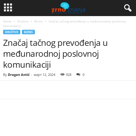
Home
Društvo
Biznis
Značaj tačnog prevođenja u međunarodnoj poslovnoj
komunikaciji
DRUŠTVO
BIZNIS
Značaj tačnog prevođenja u
međunarodnoj poslovnoj
komunikaciji
By
Dragan Antić
-
март 12, 2024
928
0