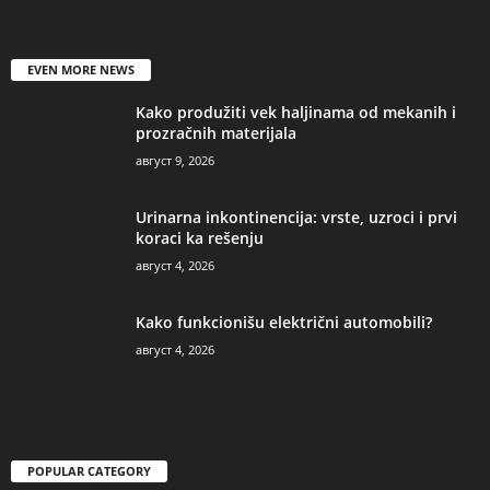
EVEN MORE NEWS
Kako produžiti vek haljinama od mekanih i
prozračnih materijala
август 9, 2026
Urinarna inkontinencija: vrste, uzroci i prvi
koraci ka rešenju
август 4, 2026
Kako funkcionišu električni automobili?
август 4, 2026
POPULAR CATEGORY