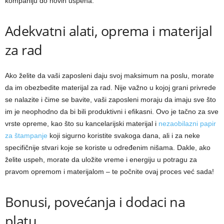
kompaniju do novih uspeha.
Adekvatni alati, oprema i materijal
za rad
Ako želite da vaši zaposleni daju svoj maksimum na poslu, morate
da im obezbedite materijal za rad. Nije važno u kojoj grani privrede
se nalazite i čime se bavite, vaši zaposleni moraju da imaju sve što
im je neophodno da bi bili produktivni i efikasni. Ovo je tačno za sve
vrste opreme, kao što su kancelarijski materijal i
nezaobilazni papir
za štampanje
koji sigurno koristite svakoga dana, ali i za neke
specifičnije stvari koje se koriste u određenim nišama. Dakle, ako
želite uspeh, morate da uložite vreme i energiju u potragu za
pravom opremom i materijalom – te počnite ovaj proces već sada!
Bonusi, povećanja i dodaci na
platu