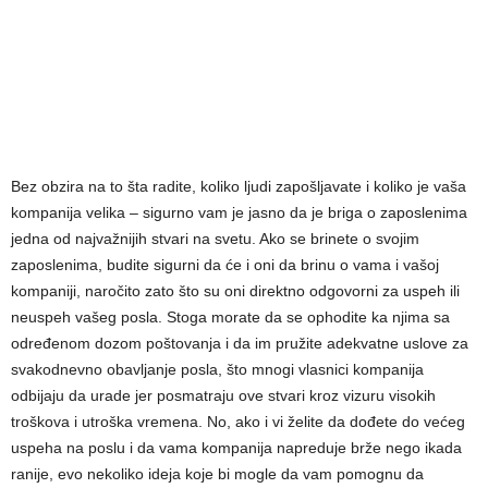
Bez obzira na to šta radite, koliko ljudi zapošljavate i koliko je vaša
kompanija velika – sigurno vam je jasno da je briga o zaposlenima
jedna od najvažnijih stvari na svetu. Ako se brinete o svojim
zaposlenima, budite sigurni da će i oni da brinu o vama i vašoj
kompaniji, naročito zato što su oni direktno odgovorni za uspeh ili
neuspeh vašeg posla. Stoga morate da se ophodite ka njima sa
određenom dozom poštovanja i da im pružite adekvatne uslove za
svakodnevno obavljanje posla, što mnogi vlasnici kompanija
odbijaju da urade jer posmatraju ove stvari kroz vizuru visokih
troškova i utroška vremena. No, ako i vi želite da dođete do većeg
uspeha na poslu i da vama kompanija napreduje brže nego ikada
ranije, evo nekoliko ideja koje bi mogle da vam pomognu da