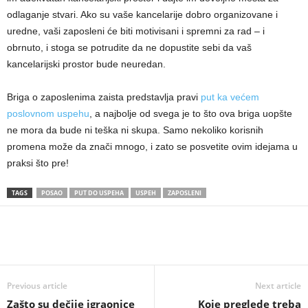
odlaganje stvari. Ako su vaše kancelarije dobro organizovane i
uredne, vaši zaposleni će biti motivisani i spremni za rad – i
obrnuto, i stoga se potrudite da ne dopustite sebi da vaš
kancelarijski prostor bude neuredan.
Briga o zaposlenima zaista predstavlja pravi
put ka većem
poslovnom uspehu
, a najbolje od svega je to što ova briga uopšte
ne mora da bude ni teška ni skupa. Samo nekoliko korisnih
promena može da znači mnogo, i zato se posvetite ovim idejama u
praksi što pre!
TAGS
POSAO
PUT DO USPEHA
USPEH
ZAPOSLENI
Previous article
Next article
Zašto su dečije igraonice
Koje preglede treba