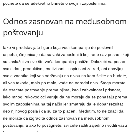
počnete da se adekvatno brinete o svojim zaposlenima.
Odnos zasnovan na međusobnom
poštovanju
Iako vi predstavljate figuru koja vodi kompaniju do poslovnih
uspeha, činjenica je da su vaši zaposleni ti koji rade sav posao i koji
su zaslužni za sve što vaša kompanija postiže. Dolazeći na posao
svaki dan, produktivni, motivisani i inspirisani za rad, oni obavljaju
svoje zadatke koji vas održavaju na nivou na kom želite da budete,
ali vas takođe, malo po malo, vode na naredni nivo. Stoga morate
da osećate poštovanje prema njima, kao i zahvalnost i prisnost,
iako mnogi rukovodioci veruju da ne moraju da se ponašaju prema
svojim zaposlenima na taj način jer smatraju da je dobar rezultat
deo njihovog posla i da su za to plaćeni. Međutim, to ne znači da
ne morate da izgradite odnos zasnovan na međusobnom
poštovanju, a ako to postignete, svi ćete raditi zajedno i voditi vašu