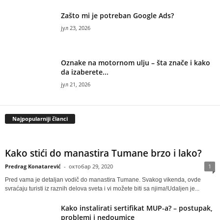
Zašto mi je potreban Google Ads?
јул 23, 2026
Oznake na motornom ulju – šta znače i kako
da izaberete...
јул 21, 2026
Najpopularniji članci
Kako stići do manastira Tumane brzo i lako?
Predrag Konatarević
-
октобар 29, 2020
1
Pred vama je detaljan vodič do manastira Tumane. Svakog vikenda, ovde
svraćaju turisti iz raznih delova sveta i vi možete biti sa njima!Udaljen je...
Kako instalirati sertifikat MUP-a? – postupak,
problemi i nedoumice