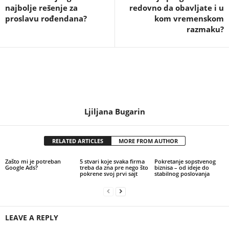
najbolje rešenje za
redovno da obavljate i u
proslavu rođendana?
kom vremenskom
razmaku?
Ljiljana Bugarin
RELATED ARTICLES
MORE FROM AUTHOR
Zašto mi je potreban
5 stvari koje svaka firma
Pokretanje sopstvenog
Google Ads?
treba da zna pre nego što
biznisa – od ideje do
pokrene svoj prvi sajt
stabilnog poslovanja
LEAVE A REPLY