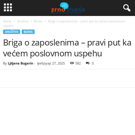
Home
Društvo
Biznis
Briga o zaposlenima – pravi put ka većem poslovnom
uspehu
DRUŠTVO
BIZNIS
Briga o zaposlenima – pravi put ka
većem poslovnom uspehu
By
Ljiljana Bugarin
-
фебруар 27, 2025
582
0