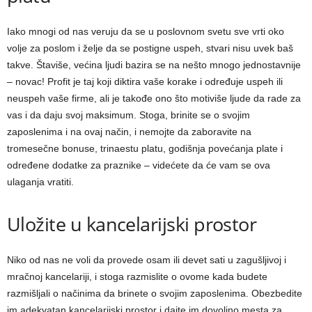
Iako mnogi od nas veruju da se u poslovnom svetu sve vrti oko
volje za poslom i želje da se postigne uspeh, stvari nisu uvek baš
takve. Štaviše, većina ljudi bazira se na nešto mnogo jednostavnije
– novac! Profit je taj koji diktira vaše korake i određuje uspeh ili
neuspeh vaše firme, ali je takođe ono što motiviše ljude da rade za
vas i da daju svoj maksimum. Stoga, brinite se o svojim
zaposlenima i na ovaj način, i nemojte da zaboravite na
tromesečne bonuse, trinaestu platu, godišnja povećanja plate i
određene dodatke za praznike – videćete da će vam se ova
ulaganja vratiti.
Uložite u kancelarijski prostor
Niko od nas ne voli da provede osam ili devet sati u zagušljivoj i
mračnoj kancelariji, i stoga razmislite o ovome kada budete
razmišljali o načinima da brinete o svojim zaposlenima. Obezbedite
im adekvatan kancelarijski prostor i dajte im dovoljno mesta za