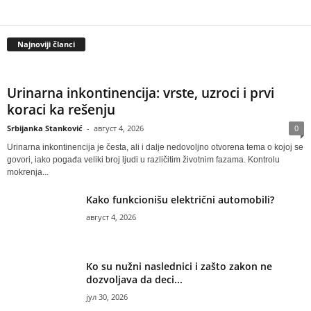
Najnoviji članci
Urinarna inkontinencija: vrste, uzroci i prvi
koraci ka rešenju
Srbijanka Stanković
-
август 4, 2026
0
Urinarna inkontinencija je česta, ali i dalje nedovoljno otvorena tema o kojoj se
govori, iako pogađa veliki broj ljudi u različitim životnim fazama. Kontrolu
mokrenja...
Kako funkcionišu električni automobili?
август 4, 2026
Ko su nužni naslednici i zašto zakon ne
dozvoljava da deci...
јул 30, 2026