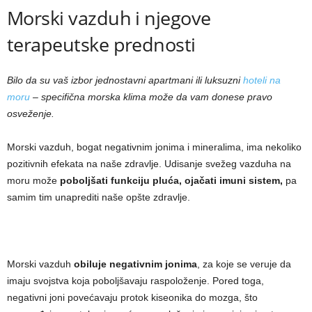
Morski vazduh i njegove
terapeutske prednosti
Bilo da su vaš izbor jednostavni apartmani ili luksuzni
hoteli na
moru
– specifična morska klima može da vam donese pravo
osveženje.
Morski vazduh, bogat negativnim jonima i mineralima, ima nekoliko
pozitivnih efekata na naše zdravlje. Udisanje svežeg vazduha na
moru može
poboljšati funkciju pluća, ojačati imuni sistem,
pa
samim tim unaprediti naše opšte zdravlje.
Morski vazduh
obiluje negativnim jonima
, za koje se veruje da
imaju svojstva koja poboljšavaju raspoloženje. Pored toga,
negativni joni povećavaju protok kiseonika do mozga, što