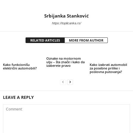
Srbijanka Stanković
https://toplicanka.rs/
RELATED ARTICLES
MORE FROM AUTHOR
Oznake na motornom
ulju – šta znače i kako da
Kako funkcionišu
Kako izabrati automobil
izaberete pravo
električni automobili?
za posebne prilike i
poslovna putovanja?
LEAVE A REPLY