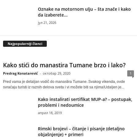
Oznake na motornom ulju – šta znače i kako
da izaberete...
јул 21, 2026
Najpopularniji članci
Kako stići do manastira Tumane brzo i lako?
Predrag Konatarević
-
октобар 29, 2020
1
Pred vama je detaljan vodič do manastira Tumane. Svakog vikenda, ovde
svraćaju turisti iz raznih delova sveta i vi možete biti sa njima!Udaljen je...
Kako instalirati sertifikat MUP-a? – postupak,
problemi i nedoumice
април 18, 2019
Rimski brojevi – čitanje i pisanje (detaljno
objašnjenje) + primeri