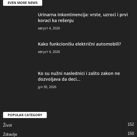
EVEN MORE NEWS
Urinarna inkontinencija: vrste, uzroci i prvi
koraci ka rešenju
август 4, 2026
Kako funkcionišu električni automobili?
август 4, 2026
Ko su nužni naslednici i zašto zakon ne
dozvoljava da deci...
јул 30, 2026
POPULAR CATEGORY
152
Život
150
Zdravlje