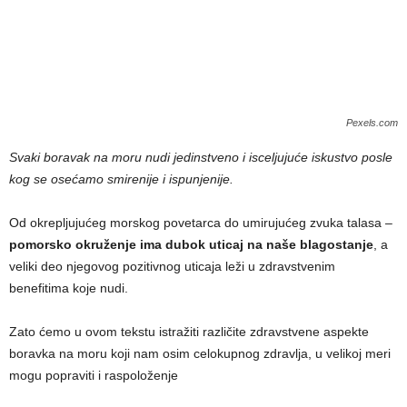
Pexels.com
Svaki boravak na moru nudi jedinstveno i isceljujuće iskustvo posle
kog se osećamo smirenije i ispunjenije.
Od okrepljujućeg morskog povetarca do umirujućeg zvuka talasa –
pomorsko okruženje ima dubok uticaj na naše blagostanje
, a
veliki deo njegovog pozitivnog uticaja leži u zdravstvenim
benefitima koje nudi.
Zato ćemo u ovom tekstu istražiti različite zdravstvene aspekte
boravka na moru koji nam osim celokupnog zdravlja, u velikoj meri
mogu popraviti i raspoloženje