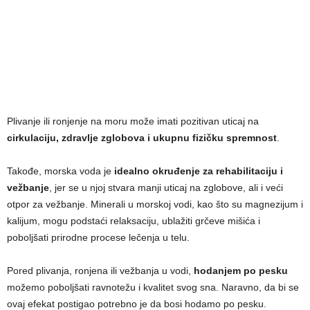
Plivanje ili ronjenje na moru može imati pozitivan uticaj na
cirkulaciju, zdravlje zglobova i ukupnu fizičku spremnost
.
Takođe, morska voda je
idealno okruđenje za rehabilitaciju i
vežbanje
, jer se u njoj stvara manji uticaj na zglobove, ali i veći
otpor za vežbanje. Minerali u morskoj vodi, kao što su magnezijum i
kalijum, mogu podstaći relaksaciju, ublažiti grčeve mišića i
poboljšati prirodne procese lečenja u telu.
Pored plivanja, ronjena ili vežbanja u vodi,
hodanjem po pesku
možemo poboljšati ravnotežu i kvalitet svog sna. Naravno, da bi se
ovaj efekat postigao potrebno je da bosi hodamo po pesku.