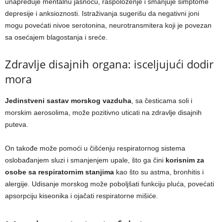
unapređuje mentalnu jasnoću, raspoloženje i smanjuje simptome
depresije i anksioznosti. Istraživanja sugerišu da negativni joni
mogu povećati nivoe serotonina, neurotransmitera koji je povezan
sa osećajem blagostanja i sreće.
Zdravlje disajnih organa: isceljujući dodir
mora
Jedinstveni sastav morskog vazduha
, sa česticama soli i
morskim aerosolima, može pozitivno uticati na zdravlje disajnih
puteva.
On takođe može pomoći u čišćenju respiratornog sistema
oslobađanjem sluzi i smanjenjem upale, što ga čini
korisnim za
osobe sa respiratornim stanjima
kao što su astma, bronhitis i
alergije. Udisanje morskog može poboljšati funkciju pluća, povećati
apsorpciju kiseonika i ojačati respiratorne mišiće.