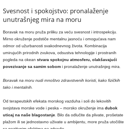
Svesnost i spokojstvo: pronalaženje
unutrašnjeg mira na moru
Boravak na moru pruža priliku za veću svesnost i introspekciju.
Mirno okruženje podstiče mentalnu jasnoću i omogućava nam
odmor od užurbanosti svakodnevnog života. Kombinacija
umirujućih prirodnih zvukova, odsustva tehnologije i prostranih
pogleda na okean
stvara spokojnu atmosferu, olakšavajući
povezivanje sa samim sobom
i pronalaženje unutrašnjeg mira.
Boravak na moru nudi mnoštvo zdravstvenih koristi, kako fizičkih
tako i mentalnih.
Od terapeutskih efekata morskog vazduha i soli do lekovitih
svojstava morske vode i peska – morsko okruženje ima
dubok
uticaj na naše blagostanje
. Bilo da odlučite da plivate, prošetate
plažom ili se jednostavno uživate u ambijentu, more pruža utočište
sa pozitivnim efektima na zdravlje.