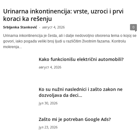
Urinarna inkontinencija: vrste, uzroci i prvi
koraci ka rešenju
Srbijanka Stanković
-
август 4, 2026
0
Urinarna inkontinencija je česta, ali i dalje nedovoljno otvorena tema o kojoj se
govori, iako pogađa veliki broj ljudi u različitim životnim fazama. Kontrolu
mokrenja...
Kako funkcionišu električni automobili?
август 4, 2026
Ko su nužni naslednici i zašto zakon ne
dozvoljava da deci...
јул 30, 2026
Zašto mi je potreban Google Ads?
јул 23, 2026