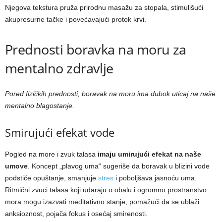
Njegova tekstura pruža prirodnu masažu za stopala, stimulišući
akupresurne tačke i povećavajući protok krvi.
Prednosti boravka na moru za
mentalno zdravlje
Pored fizičkih prednosti, boravak na moru ima dubok uticaj na naše
mentalno blagostanje.
Smirujući efekat vode
Pogled na more i zvuk talasa
imaju umirujući efekat na naše
umove
. Koncept „plavog uma“ sugeriše da boravak u blizini vode
podstiče opuštanje, smanjuje
stres
i poboljšava jasnoću uma.
Ritmični zvuci talasa koji udaraju o obalu i ogromno prostranstvo
mora mogu izazvati meditativno stanje, pomažući da se ublaži
anksioznost, pojača fokus i osećaj smirenosti.