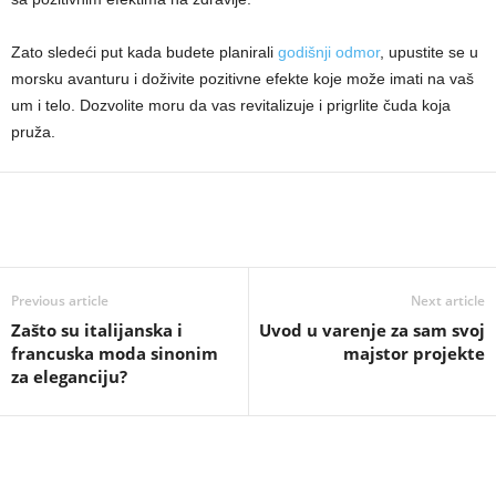
Zato sledeći put kada budete planirali
godišnji odmor
, upustite se u
morsku avanturu i doživite pozitivne efekte koje može imati na vaš
um i telo. Dozvolite moru da vas revitalizuje i prigrlite čuda koja
pruža.
Previous article
Next article
Zašto su italijanska i
Uvod u varenje za sam svoj
francuska moda sinonim
majstor projekte
za eleganciju?