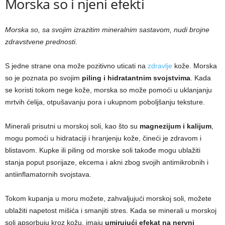
Morska so i njeni efekti
Morska so, sa svojim izrazitim mineralnim sastavom, nudi brojne
zdravstvene prednosti.
S jedne strane ona može pozitivno uticati na
zdravlje
kože. Morska
so je poznata po svojim
piling i hidratantnim svojstvima
. Kada
se koristi tokom nege kože, morska so može pomoći u uklanjanju
mrtvih ćelija, otpušavanju pora i ukupnom poboljšanju teksture.
Minerali prisutni u morskoj soli, kao što su
magnezijum i kalijum
,
mogu pomoći u hidrataciji i hranjenju kože, čineći je zdravom i
blistavom. Kupke ili piling od morske soli takođe mogu ublažiti
stanja poput psorijaze, ekcema i akni zbog svojih antimikrobnih i
antiinflamatornih svojstava.
Tokom kupanja u moru možete, zahvaljujući morskoj soli, možete
ublažiti napetost mišića i smanjiti stres. Kada se minerali u morskoj
soli apsorbuju kroz kožu, imaju
umirujući efekat na nervni