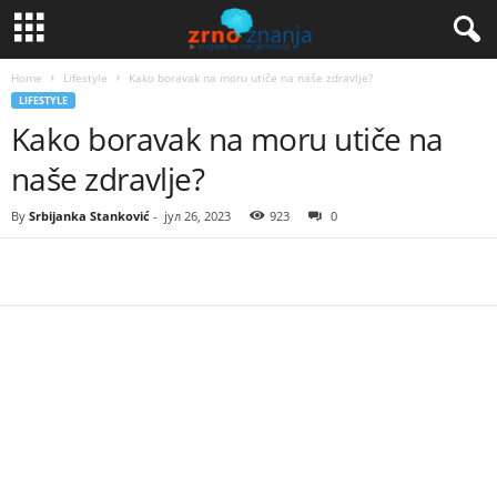
Home
Lifestyle
Kako boravak na moru utiče na naše zdravlje?
LIFESTYLE
Kako boravak na moru utiče na
naše zdravlje?
By
Srbijanka Stanković
-
јул 26, 2023
923
0