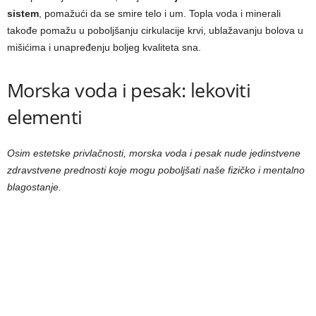
sistem
, pomažući da se smire telo i um. Topla voda i minerali
takođe pomažu u poboljšanju cirkulacije krvi, ublažavanju bolova u
mišićima i unapređenju boljeg kvaliteta sna.
Morska voda i pesak: lekoviti
elementi
Osim estetske privlačnosti, morska voda i pesak nude jedinstvene
zdravstvene prednosti koje mogu poboljšati naše fizičko i mentalno
blagostanje.