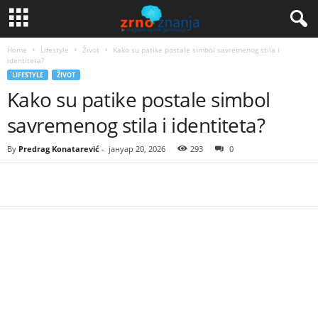
Home
Lifestyle
Život
Kako su patike postale simbol savremenog stila i
identiteta?
LIFESTYLE
ŽIVOT
Kako su patike postale simbol
savremenog stila i identiteta?
By
Predrag Konatarević
-
јануар 20, 2026
293
0