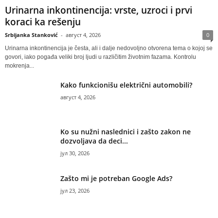
Urinarna inkontinencija: vrste, uzroci i prvi
koraci ka rešenju
Srbijanka Stanković
-
август 4, 2026
0
Urinarna inkontinencija je česta, ali i dalje nedovoljno otvorena tema o kojoj se
govori, iako pogađa veliki broj ljudi u različitim životnim fazama. Kontrolu
mokrenja...
Kako funkcionišu električni automobili?
август 4, 2026
Ko su nužni naslednici i zašto zakon ne
dozvoljava da deci...
јул 30, 2026
Zašto mi je potreban Google Ads?
јул 23, 2026