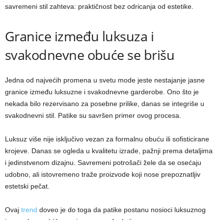
savremeni stil zahteva: praktičnost bez odricanja od estetike.
Granice između luksuza i
svakodnevne obuće se brišu
Jedna od najvećih promena u svetu mode jeste nestajanje jasne
granice između luksuzne i svakodnevne garderobe. Ono što je
nekada bilo rezervisano za posebne prilike, danas se integriše u
svakodnevni stil. Patike su savršen primer ovog procesa.
Luksuz više nije isključivo vezan za formalnu obuću ili sofisticirane
krojeve. Danas se ogleda u kvalitetu izrade, pažnji prema detaljima
i jedinstvenom dizajnu. Savremeni potrošači žele da se osećaju
udobno, ali istovremeno traže proizvode koji nose prepoznatljiv
estetski pečat.
Ovaj
trend
doveo je do toga da patike postanu nosioci luksuznog