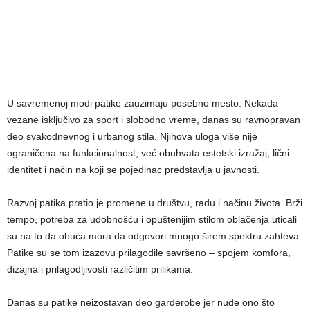
U savremenoj modi patike zauzimaju posebno mesto. Nekada
vezane isključivo za sport i slobodno vreme, danas su ravnopravan
deo svakodnevnog i urbanog stila. Njihova uloga više nije
ograničena na funkcionalnost, već obuhvata estetski izražaj, lični
identitet i način na koji se pojedinac predstavlja u javnosti.
Razvoj patika pratio je promene u društvu, radu i načinu života. Brži
tempo, potreba za udobnošću i opuštenijim stilom oblačenja uticali
su na to da obuća mora da odgovori mnogo širem spektru zahteva.
Patike su se tom izazovu prilagodile savršeno – spojem komfora,
dizajna i prilagodljivosti različitim prilikama.
Danas su patike neizostavan deo garderobe jer nude ono što