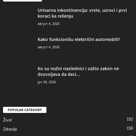
Urinarna inkontinencija: vrste, uzroci i prvi
koraci ka rešenju
август 4, 2026
Kako funkcionišu električni automobili?
август 4, 2026
Ko su nužni naslednici i zašto zakon ne
dozvoljava da deci...
јул 30, 2026
POPULAR CATEGORY
152
Život
150
Zdravlje