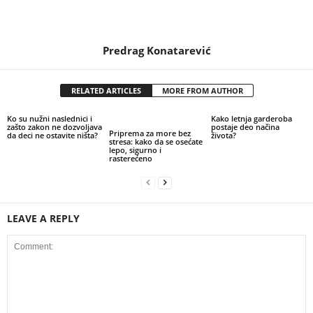
Predrag Konatarević
RELATED ARTICLES
MORE FROM AUTHOR
Ko su nužni naslednici i
Kako letnja garderoba
zašto zakon ne dozvoljava
postaje deo načina
Priprema za more bez
da deci ne ostavite ništa?
života?
stresa: kako da se osećate
lepo, sigurno i
rasterećeno
LEAVE A REPLY