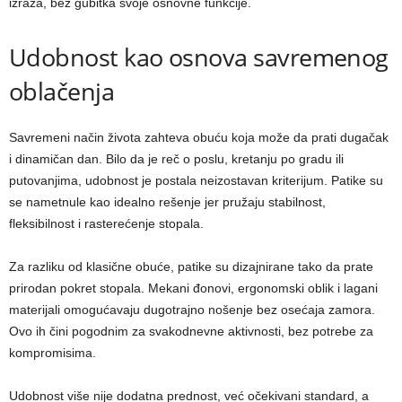
izraza, bez gubitka svoje osnovne funkcije.
Udobnost kao osnova savremenog
oblačenja
Savremeni način života zahteva obuću koja može da prati dugačak
i dinamičan dan. Bilo da je reč o poslu, kretanju po gradu ili
putovanjima, udobnost je postala neizostavan kriterijum. Patike su
se nametnule kao idealno rešenje jer pružaju stabilnost,
fleksibilnost i rasterećenje stopala.
Za razliku od klasične obuće, patike su dizajnirane tako da prate
prirodan pokret stopala. Mekani đonovi, ergonomski oblik i lagani
materijali omogućavaju dugotrajno nošenje bez osećaja zamora.
Ovo ih čini pogodnim za svakodnevne aktivnosti, bez potrebe za
kompromisima.
Udobnost više nije dodatna prednost, već očekivani standard, a