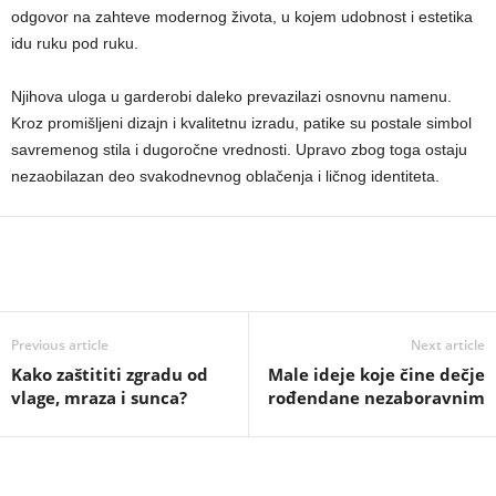
odgovor na zahteve modernog života, u kojem udobnost i estetika
idu ruku pod ruku.
Njihova uloga u garderobi daleko prevazilazi osnovnu namenu.
Kroz promišljeni dizajn i kvalitetnu izradu, patike su postale simbol
savremenog stila i dugoročne vrednosti. Upravo zbog toga ostaju
nezaobilazan deo svakodnevnog oblačenja i ličnog identiteta.
Previous article
Next article
Kako zaštititi zgradu od
Male ideje koje čine dečje
vlage, mraza i sunca?
rođendane nezaboravnim