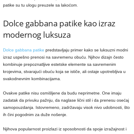
patike su tu ulogu preuzele sa lakoćom.
Dolce gabbana patike kao izraz
modernog luksuza
Dolce gabbana patike
predstavljaju primer kako se luksuzni modni
izraz uspešno prenosi na savremenu obuću. Njihov dizajn često
kombinuje prepoznatljive estetske elemente sa savremenim
krojevima, stvarajući obuću koja se ističe, ali ostaje upotrebljiva u
svakodnevnim kombinacijama.
Ovakve patike nisu osmišljene da budu neprimetne. One imaju
zadatak da privuku pažnju, da naglase lični stil i da prenesu osećaj
samopouzdanja. Istovremeno, zadržavaju visok nivo udobnosti, što
ih čini pogodnim za duže nošenje.
Njihova popularnost proizlazi iz sposobnosti da spoje izražajnost i