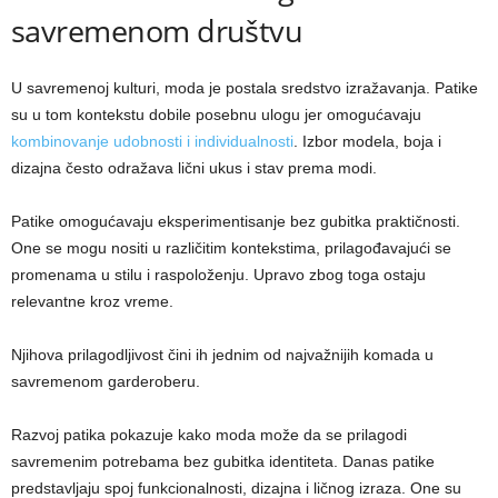
savremenom društvu
U savremenoj kulturi, moda je postala sredstvo izražavanja. Patike
su u tom kontekstu dobile posebnu ulogu jer omogućavaju
kombinovanje udobnosti i individualnosti
. Izbor modela, boja i
dizajna često odražava lični ukus i stav prema modi.
Patike omogućavaju eksperimentisanje bez gubitka praktičnosti.
One se mogu nositi u različitim kontekstima, prilagođavajući se
promenama u stilu i raspoloženju. Upravo zbog toga ostaju
relevantne kroz vreme.
Njihova prilagodljivost čini ih jednim od najvažnijih komada u
savremenom garderoberu.
Razvoj patika pokazuje kako moda može da se prilagodi
savremenim potrebama bez gubitka identiteta. Danas patike
predstavljaju spoj funkcionalnosti, dizajna i ličnog izraza. One su