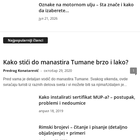
Oznake na motornom ulju – šta znače i kako
da izaberete...
јул 21, 2026
Najpopularniji članci
Kako stići do manastira Tumane brzo i lako?
Predrag Konatarević
-
октобар 29, 2020
1
Pred vama je detaljan vodič do manastira Tumane. Svakog vikenda, ovde
svraćaju turisti iz raznih delova sveta i vi možete biti sa njima!Udaljen je...
Kako instalirati sertifikat MUP-a? – postupak,
problemi i nedoumice
април 18, 2019
Rimski brojevi – čitanje i pisanje (detaljno
objašnjenje) + primeri