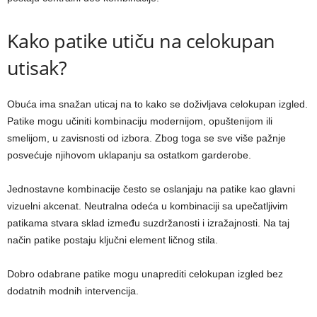
Kako patike utiču na celokupan
utisak?
Obuća ima snažan uticaj na to kako se doživljava celokupan izgled.
Patike mogu učiniti kombinaciju modernijom, opuštenijom ili
smelijom, u zavisnosti od izbora. Zbog toga se sve više pažnje
posvećuje njihovom uklapanju sa ostatkom garderobe.
Jednostavne kombinacije često se oslanjaju na patike kao glavni
vizuelni akcenat. Neutralna odeća u kombinaciji sa upečatljivim
patikama stvara sklad između suzdržanosti i izražajnosti. Na taj
način patike postaju ključni element ličnog stila.
Dobro odabrane patike mogu unaprediti celokupan izgled bez
dodatnih modnih intervencija.