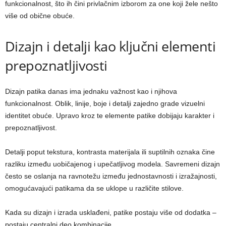
funkcionalnost, što ih čini privlačnim izborom za one koji žele nešto
više od obične obuće.
Dizajn i detalji kao ključni elementi
prepoznatljivosti
Dizajn patika danas ima jednaku važnost kao i njihova
funkcionalnost. Oblik, linije, boje i detalji zajedno grade vizuelni
identitet obuće. Upravo kroz te elemente patike dobijaju karakter i
prepoznatljivost.
Detalji poput tekstura, kontrasta materijala ili suptilnih oznaka čine
razliku između uobičajenog i upečatljivog modela. Savremeni dizajn
često se oslanja na ravnotežu između jednostavnosti i izražajnosti,
omogućavajući patikama da se uklope u različite stilove.
Kada su dizajn i izrada usklađeni, patike postaju više od dodatka –
postaju centralni deo kombinacije.