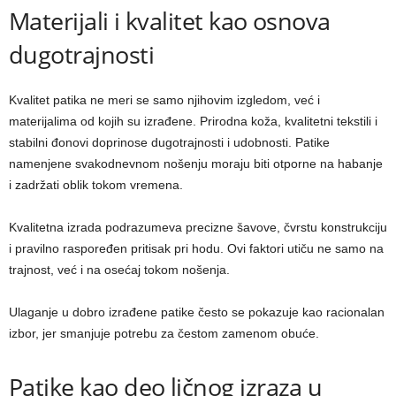
Materijali i kvalitet kao osnova
dugotrajnosti
Kvalitet patika ne meri se samo njihovim izgledom, već i
materijalima od kojih su izrađene. Prirodna koža, kvalitetni tekstili i
stabilni đonovi doprinose dugotrajnosti i udobnosti. Patike
namenjene svakodnevnom nošenju moraju biti otporne na habanje
i zadržati oblik tokom vremena.
Kvalitetna izrada podrazumeva precizne šavove, čvrstu konstrukciju
i pravilno raspoređen pritisak pri hodu. Ovi faktori utiču ne samo na
trajnost, već i na osećaj tokom nošenja.
Ulaganje u dobro izrađene patike često se pokazuje kao racionalan
izbor, jer smanjuje potrebu za čestom zamenom obuće.
Patike kao deo ličnog izraza u