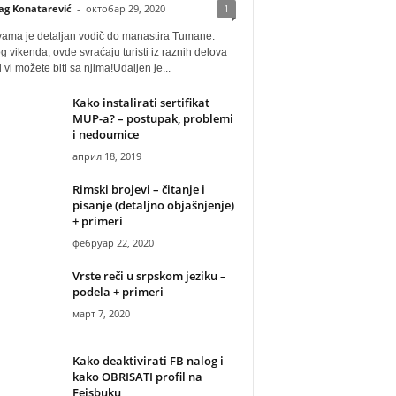
ag Konatarević
-
октобар 29, 2020
1
vama je detaljan vodič do manastira Tumane.
 vikenda, ovde svraćaju turisti iz raznih delova
i vi možete biti sa njima!Udaljen je...
Kako instalirati sertifikat
MUP-a? – postupak, problemi
i nedoumice
април 18, 2019
Rimski brojevi – čitanje i
pisanje (detaljno objašnjenje)
+ primeri
фебруар 22, 2020
Vrste reči u srpskom jeziku –
podela + primeri
март 7, 2020
Kako deaktivirati FB nalog i
kako OBRISATI profil na
Fejsbuku