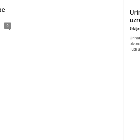
be
Uri
uzr
0
Srbij
Urinar
otvore
ljudi 