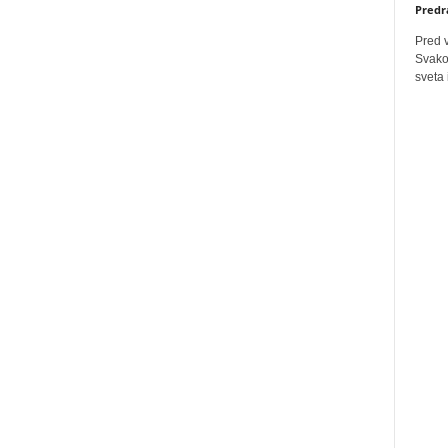
Predr
Pred 
Svakog
sveta 