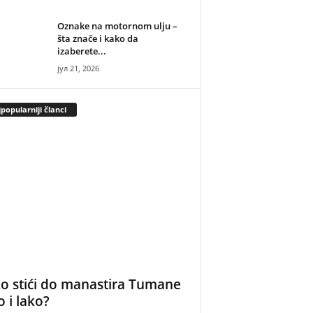
Oznake na motornom ulju –
šta znače i kako da
izaberete...
јул 21, 2026
popularniji članci
o stići do manastira Tumane
o i lako?