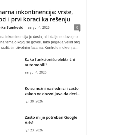
narna inkontinencija: vrste,
oci i prvi koraci ka rešenju
anka Stanković
-
август 4, 2026
0
na inkontinencija je česta, ali i dalje nedovoljno
na tema o kojoj se govori, iako pogađa veliki broj
u različitim životnim fazama. Kontrolu mokrenja...
Kako funkcionišu električni
automobili?
август 4, 2026
Ko su nužni naslednici i zašto
zakon ne dozvoljava da deci...
јул 30, 2026
Zašto mi je potreban Google
Ads?
јул 23, 2026