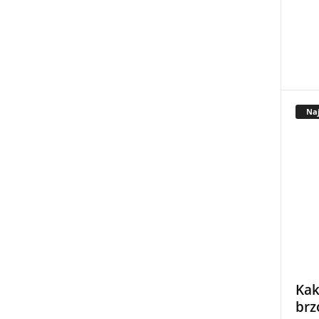
Naj
Kak
brz