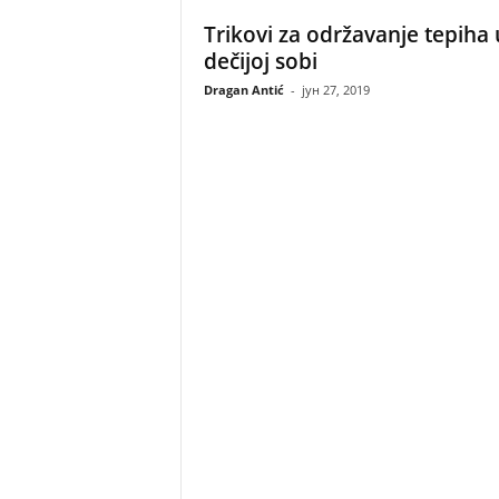
Trikovi za održavanje tepiha 
dečijoj sobi
Dragan Antić
-
јун 27, 2019