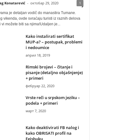
ag Konatarević
-
октобар 29, 2020
1
vama je detaljan vodič do manastira Tumane.
 vikenda, ovde svraćaju turisti iz raznih delova
i vi možete biti sa njima!Udaljen je...
Kako instalirati sertifikat
MUP-a? – postupak, problemi
i nedoumice
април 18, 2019
Rimski brojevi – čitanje i
pisanje (detaljno objašnjenje)
+ primeri
фебруар 22, 2020
Vrste reči u srpskom jeziku –
podela + primeri
март 7, 2020
Kako deaktivirati FB nalog i
kako OBRISATI profil na
Fejsbuku