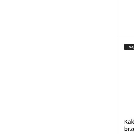
Naj
Kak
brz