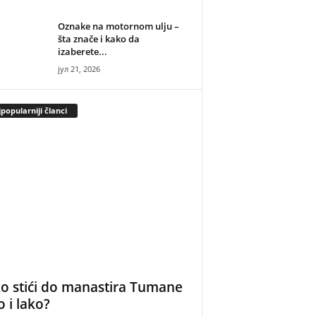
Oznake na motornom ulju –
šta znače i kako da
izaberete...
јул 21, 2026
popularniji članci
o stići do manastira Tumane
o i lako?