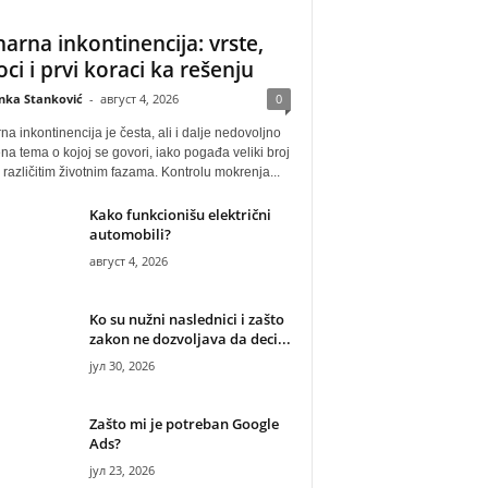
narna inkontinencija: vrste,
oci i prvi koraci ka rešenju
anka Stanković
-
август 4, 2026
0
na inkontinencija je česta, ali i dalje nedovoljno
na tema o kojoj se govori, iako pogađa veliki broj
u različitim životnim fazama. Kontrolu mokrenja...
Kako funkcionišu električni
automobili?
август 4, 2026
Ko su nužni naslednici i zašto
zakon ne dozvoljava da deci...
јул 30, 2026
Zašto mi je potreban Google
Ads?
јул 23, 2026