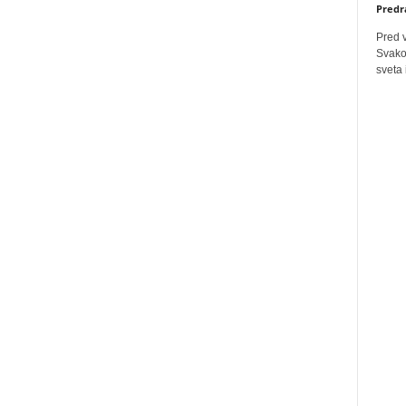
Predr
Pred 
Svakog
sveta 