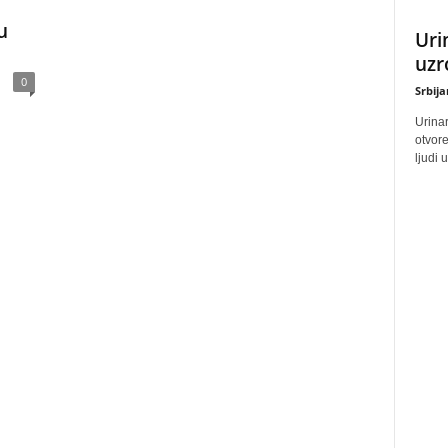
u
Uri
uzr
0
Srbij
Urinar
otvore
ljudi 