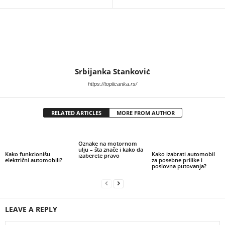
Srbijanka Stanković
https://toplicanka.rs/
RELATED ARTICLES
MORE FROM AUTHOR
Oznake na motornom
ulju – šta znače i kako da
Kako funkcionišu
Kako izabrati automobil
izaberete pravo
električni automobili?
za posebne prilike i
poslovna putovanja?
LEAVE A REPLY