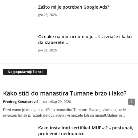
Zašto mi je potreban Google Ads?
јул 23, 2026
Oznake na motornom ulju – šta znače i kako
da izaberete...
јул 21, 2026
Najpopularniji članci
Kako stići do manastira Tumane brzo i lako?
Predrag Konatarević
-
октобар 29, 2020
1
Pred vama je detaljan vodič do manastira Tumane. Svakog vikenda, ovde
svraćaju turisti iz raznih delova sveta i vi možete biti sa njima!Udaljen je...
Kako instalirati sertifikat MUP-a? – postupak,
problemi i nedoumice