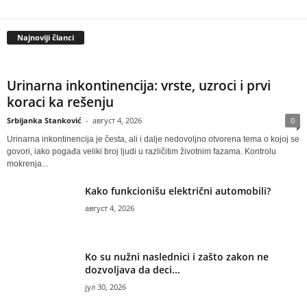
Najnoviji članci
Urinarna inkontinencija: vrste, uzroci i prvi
koraci ka rešenju
Srbijanka Stanković
-
август 4, 2026
0
Urinarna inkontinencija je česta, ali i dalje nedovoljno otvorena tema o kojoj se
govori, iako pogađa veliki broj ljudi u različitim životnim fazama. Kontrolu
mokrenja...
Kako funkcionišu električni automobili?
август 4, 2026
Ko su nužni naslednici i zašto zakon ne
dozvoljava da deci...
јул 30, 2026