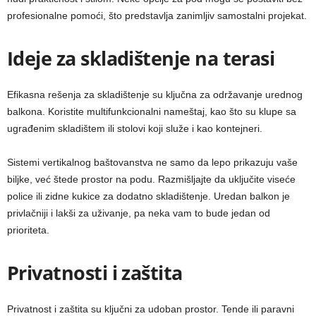
profesionalne pomoći, što predstavlja zanimljiv samostalni projekat.
Ideje za skladištenje na terasi
Efikasna rešenja za skladištenje su ključna za održavanje urednog
balkona. Koristite multifunkcionalni nameštaj, kao što su klupe sa
ugrađenim skladištem ili stolovi koji služe i kao kontejneri.
Sistemi vertikalnog baštovanstva ne samo da lepo prikazuju vaše
biljke, već štede prostor na podu. Razmišljajte da uključite viseće
police ili zidne kukice za dodatno skladištenje. Uredan balkon je
privlačniji i lakši za uživanje, pa neka vam to bude jedan od
prioriteta.
Privatnosti i zaštita
Privatnost i zaštita su ključni za udoban prostor. Tende ili paravni