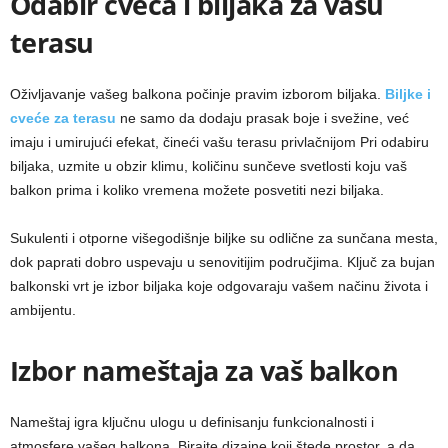
Odabir cveća i biljaka za vašu
terasu
Oživljavanje vašeg balkona počinje pravim izborom biljaka.
Biljke i
cveće za terasu
ne samo da dodaju prasak boje i svežine, već
imaju i umirujući efekat, čineći vašu terasu privlačnijom Pri odabiru
biljaka, uzmite u obzir klimu, količinu sunčeve svetlosti koju vaš
balkon prima i koliko vremena možete posvetiti nezi biljaka.
Sukulenti i otporne višegodišnje biljke su odlične za sunčana mesta,
dok paprati dobro uspevaju u senovitijim područjima. Ključ za bujan
balkonski vrt je izbor biljaka koje odgovaraju vašem načinu života i
ambijentu.
Izbor nameštaja za vaš balkon
Nameštaj igra ključnu ulogu u definisanju funkcionalnosti i
atmosfere vašeg balkona. Birajte dizajne koji štede prostor, a da