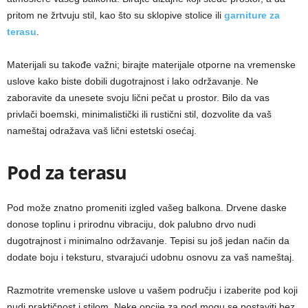
pritom ne žrtvuju stil, kao što su sklopive stolice ili
garniture za
terasu
.
Materijali su takođe važni; birajte materijale otporne na vremenske
uslove kako biste dobili dugotrajnost i lako održavanje. Ne
zaboravite da unesete svoju lični pečat u prostor. Bilo da vas
privlači boemski, minimalistički ili rustični stil, dozvolite da vaš
nameštaj odražava vaš lični estetski osećaj.
Pod za terasu
Pod može znatno promeniti izgled vašeg balkona. Drvene daske
donose toplinu i prirodnu vibraciju, dok palubno drvo nudi
dugotrajnost i minimalno održavanje. Tepisi su još jedan način da
dodate boju i teksturu, stvarajući udobnu osnovu za vaš nameštaj.
Razmotrite vremenske uslove u vašem području i izaberite pod koji
nudi praktičnost i stilom. Neke opcije za pod mogu se postaviti bez