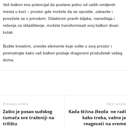
Vaš balkon ima potencijal da postane jedno od vaših omiljenih
mesta u kući – prostor gde možete da se opustite, zabavite i
povežete se s prirodom. Odabirom pravih biljaka, nameštaja i
rešenja za skladištenje, možete transformisati svoj balkon divan
kutak.
Budite kreativni, unesite elemente koje volite u svoj prostor i
posmatrajte kako vaš balkon postaje dragoceni produžetak vašeg
doma.
Previous article
Next article
Zašto je posao sudskog
Kada štitna žlezda ne radi
tumača sve traženiji na
kako treba, važno je
tržištu
reagovati na vreme