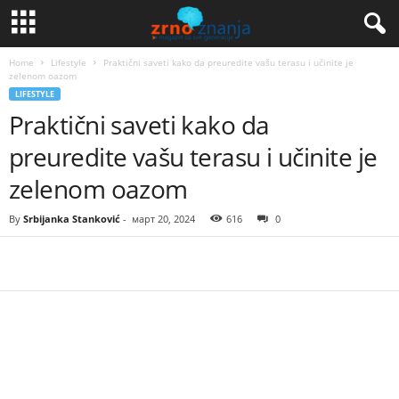
Home
Lifestyle
Praktični saveti kako da preuredite vašu terasu i učinite je
zelenom oazom
LIFESTYLE
Praktični saveti kako da
preuredite vašu terasu i učinite je
zelenom oazom
By
Srbijanka Stanković
-
март 20, 2024
616
0