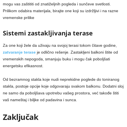
mogu vas zaštititi od znatiželjnih pogleda i sunčeve svetlosti.
Prilikom odabira materijala, birajte one koji su izdržljivi i na razne
vremenske prilike
Sistemi zastakljivanja terase
Za one koji žele da uživaju na svojoj terasi tokom čitave godine,
zatvaranje terase
je odlično rešenje. Zastakljeni balkoni štite od
vremenskih nepogoda, smanjuju buku i mogu čak poboljšati
energetsku efikasnost.
Od bezramnog stakla koje nudi neprekidne poglede do toniranog
stakla, postoje opcije koje odgovaraju svakom balkonu. Dodatni sloj
ne samo da poboljšava upotrebu vašeg prostora, već takođe štiti
vaš nameštaj i biljke od padavina i sunca.
Zaključak