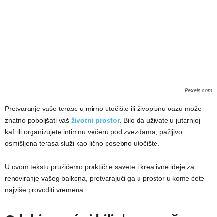
Pexels.com
Pretvaranje vaše terase u mirno utočište ili živopisnu oazu može
znatno poboljšati vaš
životni prostor
. Bilo da uživate u jutarnjoj
kafi ili organizujete intimnu večeru pod zvezdama, pažljivo
osmišljena terasa služi kao lično posebno utočište.
U ovom tekstu pružićemo praktične savete i kreativne ideje za
renoviranje vašeg balkona, pretvarajući ga u prostor u kome ćete
najviše provoditi vremena.