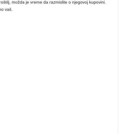
roštilj, možda je vreme da razmislite o njegovoj kupovini.
mo vaš.