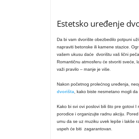
Estetsko uređenje dvo
Da bi vam dvorište obezbedilo potpuni už
napraviti betonske ili kamene stazice. Og
vašem ukusu daće dvorištu vaš lični peča
Romantičnu atmosferu će stvoriti sveće, la
važi pravilo – manje je više.
Nakon početnog prolećnog uređenja, neo
dvorišta
, kako biste nesmetano mogli da
Kako bi svi ovi poslovi bili što pre gotovi
porodice i organizujte radnu akciju. Pored
umu da se uz muziku uvek lepše i lakše ra
uspeh će biti zagarantovan.