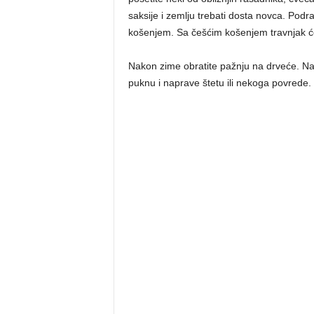
saksije i zemlju trebati dosta novca. Po
košenjem. Sa češćim košenjem travnjak će b
Nakon zime obratite pažnju na drveće. Na
puknu i naprave štetu ili nekoga povrede. 