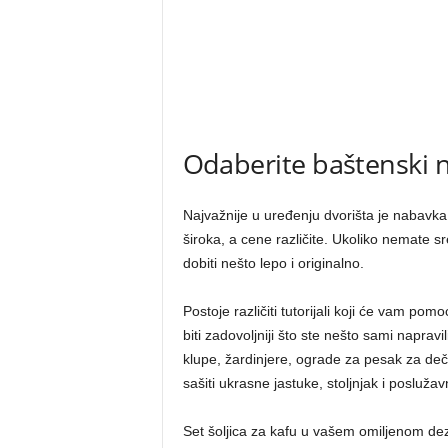
Odaberite baštenski 
Najvažnije u uređenju dvorišta je nabav
široka, a cene različite. Ukoliko nemate s
dobiti nešto lepo i originalno.
Postoje različiti tutorijali koji će vam p
biti zadovoljniji što ste nešto sami napravil
klupe, žardinjere, ograde za pesak za dečij
sašiti ukrasne jastuke, stoljnjak i poslužav
Set šoljica za kafu u vašem omiljenom dez