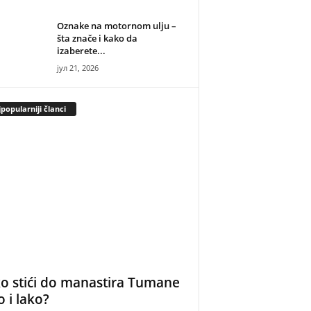
Oznake na motornom ulju –
šta znače i kako da
izaberete...
јул 21, 2026
popularniji članci
o stići do manastira Tumane
o i lako?