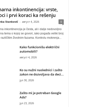
narna inkontinencija: vrste,
oci i prvi koraci ka rešenju
anka Stanković
-
август 4, 2026
0
na inkontinencija je česta, ali i dalje nedovoljno
na tema o kojoj se govori, iako pogađa veliki broj
u različitim životnim fazama. Kontrolu mokrenja...
Kako funkcionišu električni
automobili?
август 4, 2026
Ko su nužni naslednici i zašto
zakon ne dozvoljava da deci...
јул 30, 2026
Zašto mi je potreban Google
Ads?
јул 23, 2026