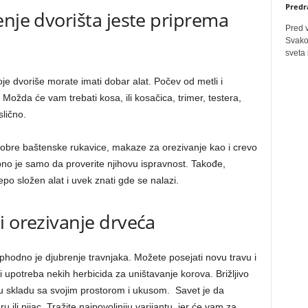
Predr
enje dvorišta jeste priprema
Pred 
Svakog
sveta 
oje dvoriše morate imati dobar alat. Počev od metli i
Možda će vam trebati kosa, ili kosačica, trimer, testera,
slično.
bre baštenske rukavice, makaze za orezivanje kao i crevo
ebno je samo da proverite njihovu ispravnost. Takođe,
epo složen alat i uvek znati gde se nalazi.
i orezivanje drveća
phodno je djubrenje travnjaka. Možete posejati novu travu i
i upotreba nekih herbicida za uništavanje korova. Brižljivo
a u skladu sa svojim prostorom i ukusom. Savet je da
u ili pijac. Tražite najpovoljniju varijantu, jer će vam za