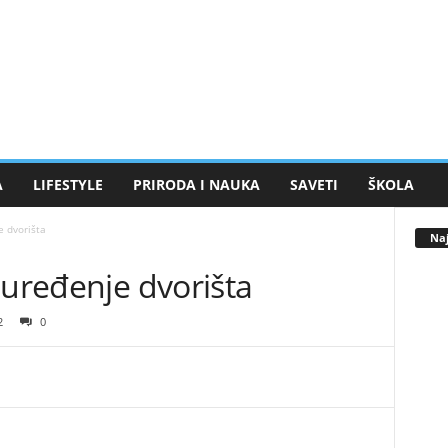
A
LIFESTYLE
PRIRODA I NAUKA
SAVETI
ŠKOLA
e dvorišta
Naj
 uređenje dvorišta
2
0