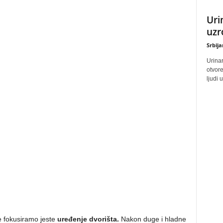
Uri
uzr
Srbij
Urinar
otvore
ljudi 
 fokusiramo jeste
uređenje dvorišta.
Nakon duge i hladne