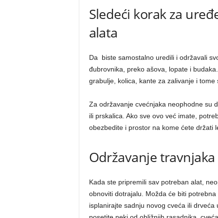
Sledeći korak za uređ
alata
Da biste samostalno uredili i održavali sv
đubrovnika, preko ašova, lopate i budaka. 
grabulje, kolica, kante za zalivanje i tome 
Za održavanje cvećnjaka neophodne su do
ili prskalica. Ako sve ovo već imate, potr
obezbedite i prostor na kome ćete držati l
Održavanje travnjaka 
Kada ste pripremili sav potreban alat, neo
obnoviti dotrajalu. Možda će biti potrebna 
isplanirajte sadnju novog cveća ili drveć
posetite neki od obližnjih rasadnika, cvećar