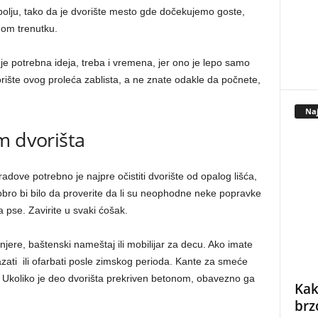
lju, tako da je dvorište mesto gde dočekujemo goste,
nom trenutku.
je potrebna ideja, treba i vremena, jer ono je lepo samo
rište ovog proleća zablista, a ne znate odakle da počnete,
Naj
em dvorišta
radove potrebno je najpre očistiti dvorište od opalog lišća,
bro bi bilo da proverite da li su neophodne neke popravke
a pse. Zavirite u svaki ćošak.
njere, baštenski nameštaj ili mobilijar za decu. Ako imate
mazati ili ofarbati posle zimskog perioda. Kante za smeće
o. Ukoliko je deo dvorišta prekriven betonom, obavezno ga
Kak
brz