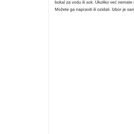
bokal za vodu ili sok. Ukoliko već nemate 
Možete ga napraviti ili ozidati. Izbor je sa