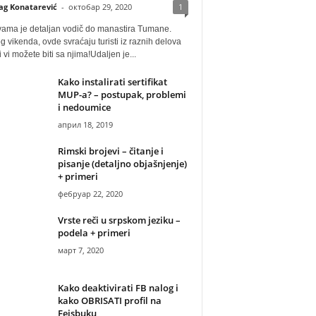
ag Konatarević
-
октобар 29, 2020
1
vama je detaljan vodič do manastira Tumane.
 vikenda, ovde svraćaju turisti iz raznih delova
i vi možete biti sa njima!Udaljen je...
Kako instalirati sertifikat
MUP-a? – postupak, problemi
i nedoumice
април 18, 2019
Rimski brojevi – čitanje i
pisanje (detaljno objašnjenje)
+ primeri
фебруар 22, 2020
Vrste reči u srpskom jeziku –
podela + primeri
март 7, 2020
Kako deaktivirati FB nalog i
kako OBRISATI profil na
Fejsbuku