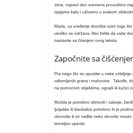
zime, najveći deo vremena provodimo napo
ispijamo kafu i uživamo u svakom slobod
Mada, za uređenje dvorišta osim toga što 
ukoliko se održava. Ako želite da vaše dvo
nastavite sa čitanjem ovog teksta
Započnite sa čišćenj
Pre nego što se upustite u neke ozbiljnije 
odlomljenih grana i mahovine. Takođe, do
na pomoćnim objektima, ogradi ili kućici z
Možda je potrebno obnoviti i saksije, žardi
ljuljaške ili klackalice potrebno ih je pod
obnovite ili im nađite neko skrovito mest
temeljno operite.