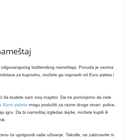
nameštaj
ka odgovarajućeg baštenskog nameštaja. Ponuda je veoma
redstava za kupovinu, možete ga napraviti od Euro paleta i
omoći da budete sam svoj majstor. Da ne pominjemo da ćete
i.
Euro palete
mogu poslužiti za razne druge stvari: police,
u igru. Da bi nameštaj izgledao lepše, možete kupiti ili
nik.
enu će upotpuniti vaše uživanje. Takođe, ne zaboravite ni