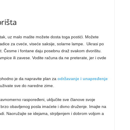
rišta
itak, uz malo mašte možete dosta toga postići. Možete
radice za cveće, viseće saksije, solarne lampe. Ukrasi po
t. Česme i fontane daju posebnu draž svakom dvorištu.
mpice ili zavese. Vodite računa da ne preterate, jer i ovde
phodno je da napravite plan za
održavanje i unapređenje
 uživate sve do naredne zime.
 I ravnomerno raspoređeni, uključite sve članove svoje
 brzo obavljenog posla imaćete i divno druženje. Imajte na
di. Naoružajte se idejama, strpljenjem i dobrom voljom a