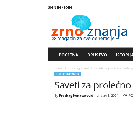
SIGN IN / JOIN
Z
r
n
o
z
n
a
POČETNA
DRUŠTVO
ISTORIJ
n
j
Home
Uncategorized
Saveti za prolećno uređenj
a
UNCATEGORIZED
Saveti za prolećno
By
Predrag Konatarević
-
април 1, 2024
70