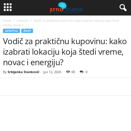
Home
Lifestyle
Vodič za praktičnu kupovinu: kako izabrati lokaciju koja štedi
vreme, novac i...
LIFESTYLE
ŽIVOT
Vodič za praktičnu kupovinu: kako
izabrati lokaciju koja štedi vreme,
novac i energiju?
By
Srbijanka Stanković
-
јун 12, 2026
68
0