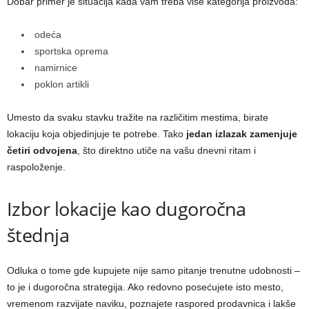
Dobar primer je situacija kada vam treba više kategorija proizvoda:
odeća
sportska oprema
namirnice
poklon artikli
Umesto da svaku stavku tražite na različitim mestima, birate
lokaciju koja objedinjuje te potrebe. Tako
jedan izlazak zamenjuje
četiri odvojena
, što direktno utiče na vašu dnevni ritam i
raspoloženje.
Izbor lokacije kao dugoročna
štednja
Odluka o tome gde kupujete nije samo pitanje trenutne udobnosti –
to je i dugoročna strategija. Ako redovno posećujete isto mesto,
vremenom razvijate naviku, poznajete raspored prodavnica i lakše