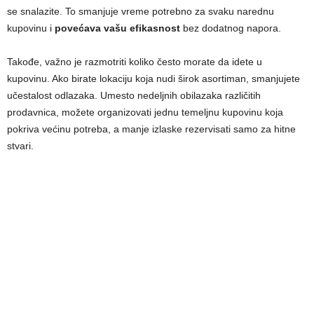
se snalazite. To smanjuje vreme potrebno za svaku narednu
kupovinu i
povećava vašu efikasnost
bez dodatnog napora.
Takođe, važno je razmotriti koliko često morate da idete u
kupovinu. Ako birate lokaciju koja nudi širok asortiman, smanjujete
učestalost odlazaka. Umesto nedeljnih obilazaka različitih
prodavnica, možete organizovati jednu temeljnu kupovinu koja
pokriva većinu potreba, a manje izlaske rezervisati samo za hitne
stvari.