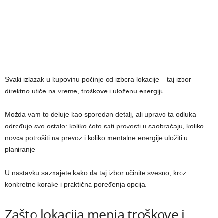
Svaki izlazak u kupovinu počinje od izbora lokacije – taj izbor
direktno utiče na vreme, troškove i uloženu energiju.
Možda vam to deluje kao sporedan detalj, ali upravo ta odluka
određuje sve ostalo: koliko ćete sati provesti u saobraćaju, koliko
novca potrošiti na prevoz i koliko mentalne energije uložiti u
planiranje.
U nastavku saznajete kako da taj izbor učinite svesno, kroz
konkretne korake i praktična poređenja opcija.
Zašto lokacija menja troškove i