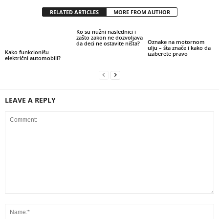
RELATED ARTICLES
MORE FROM AUTHOR
Ko su nužni naslednici i
zašto zakon ne dozvoljava
Oznake na motornom
da deci ne ostavite ništa?
ulju – šta znače i kako da
Kako funkcionišu
izaberete pravo
električni automobili?
LEAVE A REPLY