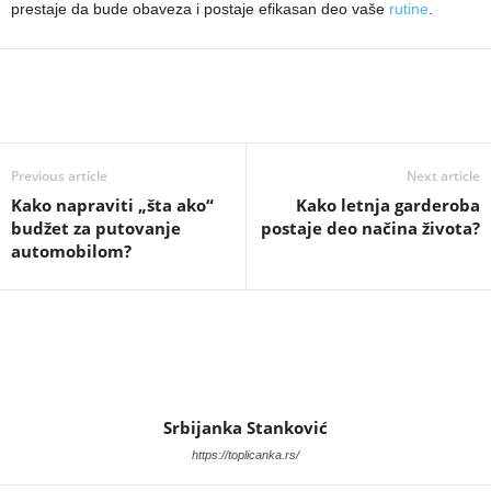
prestaje da bude obaveza i postaje efikasan deo vaše
rutine
.
Previous article
Next article
Kako napraviti „šta ako“
Kako letnja garderoba
budžet za putovanje
postaje deo načina života?
automobilom?
Srbijanka Stanković
https://toplicanka.rs/