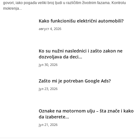
govori, iako pogađa veliki broj ljudi u različitim životnim fazama. Kontrolu
mokrenja...
Kako funkcionišu električni automobili?
август 4, 2026
Ko su nužni naslednici i zašto zakon ne
dozvoljava da deci...
јул 30, 2026
Zašto mi je potreban Google Ads?
јул 23, 2026
Oznake na motornom ulju – šta znače i kako
da izaberete...
јул 21, 2026