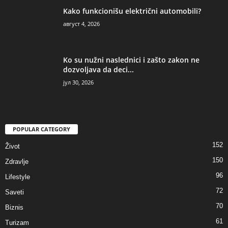
Kako funkcionišu električni automobili?
август 4, 2026
Ko su nužni naslednici i zašto zakon ne
dozvoljava da deci...
јул 30, 2026
POPULAR CATEGORY
152
Život
150
Zdravlje
96
Lifestyle
72
Saveti
70
Biznis
61
Turizam