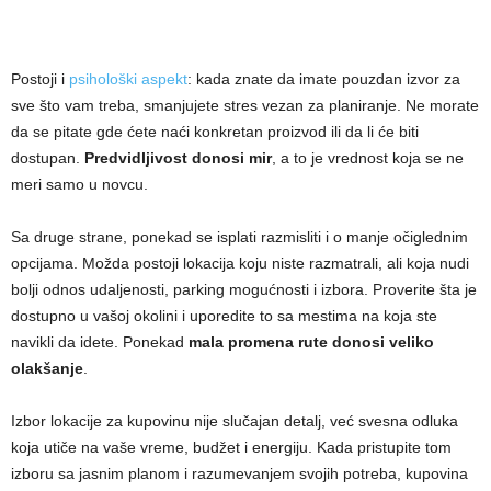
Postoji i
psihološki aspekt
: kada znate da imate pouzdan izvor za
sve što vam treba, smanjujete stres vezan za planiranje. Ne morate
da se pitate gde ćete naći konkretan proizvod ili da li će biti
dostupan.
Predvidljivost donosi mir
, a to je vrednost koja se ne
meri samo u novcu.
Sa druge strane, ponekad se isplati razmisliti i o manje očiglednim
opcijama. Možda postoji lokacija koju niste razmatrali, ali koja nudi
bolji odnos udaljenosti, parking mogućnosti i izbora. Proverite šta je
dostupno u vašoj okolini i uporedite to sa mestima na koja ste
navikli da idete. Ponekad
mala promena rute donosi veliko
olakšanje
.
Izbor lokacije za kupovinu nije slučajan detalj, već svesna odluka
koja utiče na vaše vreme, budžet i energiju. Kada pristupite tom
izboru sa jasnim planom i razumevanjem svojih potreba, kupovina