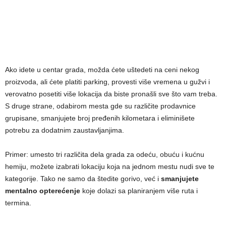
Ako idete u centar grada, možda ćete uštedeti na ceni nekog
proizvoda, ali ćete platiti parking, provesti više vremena u gužvi i
verovatno posetiti više lokacija da biste pronašli sve što vam treba.
S druge strane, odabirom mesta gde su različite prodavnice
grupisane, smanjujete broj pređenih kilometara i eliminišete
potrebu za dodatnim zaustavljanjima.
Primer: umesto tri različita dela grada za odeću, obuću i kućnu
hemiju, možete izabrati lokaciju koja na jednom mestu nudi sve te
kategorije. Tako ne samo da štedite gorivo, već i
smanjujete
mentalno opterećenje
koje dolazi sa planiranjem više ruta i
termina.