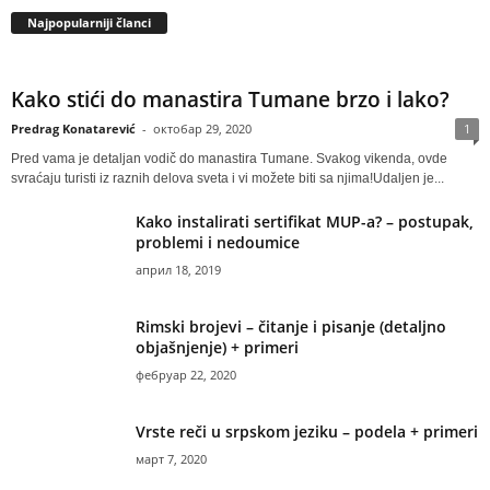
Najpopularniji članci
Kako stići do manastira Tumane brzo i lako?
Predrag Konatarević
-
октобар 29, 2020
1
Pred vama je detaljan vodič do manastira Tumane. Svakog vikenda, ovde
svraćaju turisti iz raznih delova sveta i vi možete biti sa njima!Udaljen je...
Kako instalirati sertifikat MUP-a? – postupak,
problemi i nedoumice
април 18, 2019
Rimski brojevi – čitanje i pisanje (detaljno
objašnjenje) + primeri
фебруар 22, 2020
Vrste reči u srpskom jeziku – podela + primeri
март 7, 2020