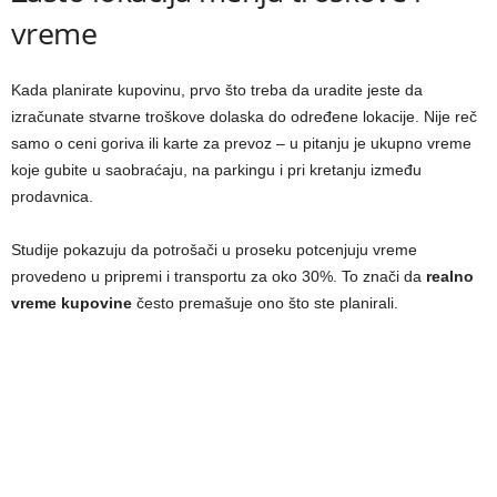
vreme
Kada planirate kupovinu, prvo što treba da uradite jeste da
izračunate stvarne troškove dolaska do određene lokacije. Nije reč
samo o ceni goriva ili karte za prevoz – u pitanju je ukupno vreme
koje gubite u saobraćaju, na parkingu i pri kretanju između
prodavnica.
Studije pokazuju da potrošači u proseku potcenjuju vreme
provedeno u pripremi i transportu za oko 30%. To znači da
realno
vreme kupovine
često premašuje ono što ste planirali.