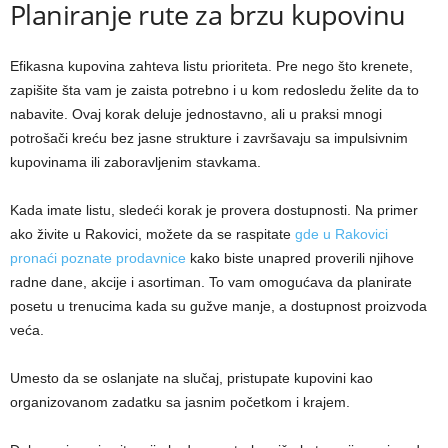
Planiranje rute za brzu kupovinu
Efikasna kupovina zahteva listu prioriteta. Pre nego što krenete,
zapišite šta vam je zaista potrebno i u kom redosledu želite da to
nabavite. Ovaj korak deluje jednostavno, ali u praksi mnogi
potrošači kreću bez jasne strukture i završavaju sa impulsivnim
kupovinama ili zaboravljenim stavkama.
Kada imate listu, sledeći korak je provera dostupnosti. Na primer
ako živite u Rakovici, možete da se raspitate
gde u Rakovici
pronaći poznate prodavnice
kako biste unapred proverili njihove
radne dane, akcije i asortiman. To vam omogućava da planirate
posetu u trenucima kada su gužve manje, a dostupnost proizvoda
veća.
Umesto da se oslanjate na slučaj, pristupate kupovini kao
organizovanom zadatku sa jasnim početkom i krajem.