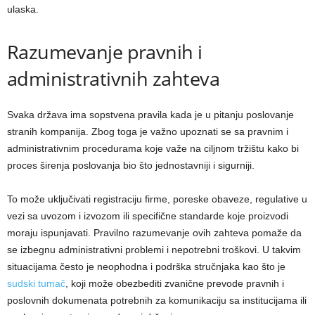
ulaska.
Razumevanje pravnih i
administrativnih zahteva
Svaka država ima sopstvena pravila kada je u pitanju poslovanje
stranih kompanija. Zbog toga je važno upoznati se sa pravnim i
administrativnim procedurama koje važe na ciljnom tržištu kako bi
proces širenja poslovanja bio što jednostavniji i sigurniji.
To može uključivati registraciju firme, poreske obaveze, regulative u
vezi sa uvozom i izvozom ili specifične standarde koje proizvodi
moraju ispunjavati. Pravilno razumevanje ovih zahteva pomaže da
se izbegnu administrativni problemi i nepotrebni troškovi. U takvim
situacijama često je neophodna i podrška stručnjaka kao što je
sudski tumač
, koji može obezbediti zvanične prevode pravnih i
poslovnih dokumenata potrebnih za komunikaciju sa institucijama ili