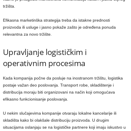
tržišta.
Efikasna marketinška strategija treba da istakne prednosti
proizvoda ili usluge i jasno pokaže zašto je određena ponuda
relevantna za novo tržište.
Upravljanje logističkim i
operativnim procesima
Kada kompanija počne da posluje na inostranom tržištu, logistika
postaje važan deo poslovanja. Transport robe, skladištenje i
distribucija moraju biti organizovani na način koji omogućava
efikasno funkcionisanje poslovanja.
U nekim slučajevima kompanije otvaraju lokalne kancelarije ili
skladišta kako bi olakšale distribuciju proizvoda. U drugim
situacijama oslanjaju se na logističke partnere koji imaju iskustvo u