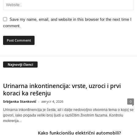
Save my name, email, and website in this browser for the next time I
comment.
Najnoviji članci
Urinarna inkontinencija: vrste, uzroci i prvi
koraci ka rešenju
Srbijanka Stanković
-
август 4, 2026
0
Urinarna inkontinencija je česta, ali i dalje nedovoljno otvorena tema o kojoj se
govori, iako pogađa veliki broj ljudi u različitim životnim fazama. Kontrolu
mokrenja...
Kako funkcionišu električni automobili?