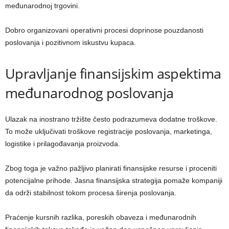
međunarodnoj trgovini.
Dobro organizovani operativni procesi doprinose pouzdanosti
poslovanja i pozitivnom iskustvu kupaca.
Upravljanje finansijskim aspektima
međunarodnog poslovanja
Ulazak na inostrano tržište često podrazumeva dodatne troškove.
To može uključivati troškove registracije poslovanja, marketinga,
logistike i prilagođavanja proizvoda.
Zbog toga je važno pažljivo planirati finansijske resurse i proceniti
potencijalne prihode. Jasna finansijska strategija pomaže kompaniji
da održi stabilnost tokom procesa širenja poslovanja.
Praćenje kursnih razlika, poreskih obaveza i međunarodnih