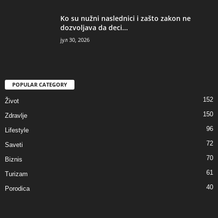
Ko su nužni naslednici i zašto zakon ne
dozvoljava da deci...
јул 30, 2026
POPULAR CATEGORY
152
Život
150
Zdravlje
96
Lifestyle
72
Saveti
70
Biznis
61
Turizam
40
Porodica