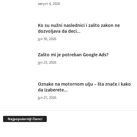
август 4, 2026
Ko su nužni naslednici i zašto zakon ne
dozvoljava da deci...
јул 30, 2026
Zašto mi je potreban Google Ads?
јул 23, 2026
Oznake na motornom ulju – šta znače i kako
da izaberete...
јул 21, 2026
Najpopularniji članci