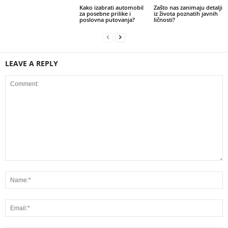
Kako izabrati automobil
Zašto nas zanimaju detalji
za posebne prilike i
iz života poznatih javnih
poslovna putovanja?
ličnosti?
LEAVE A REPLY