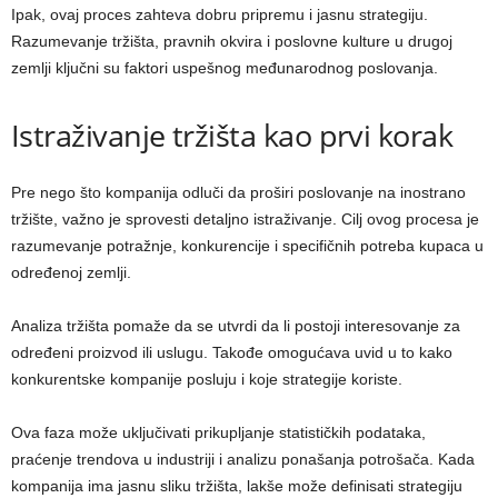
Ipak, ovaj proces zahteva dobru pripremu i jasnu strategiju.
Razumevanje tržišta, pravnih okvira i poslovne kulture u drugoj
zemlji ključni su faktori uspešnog međunarodnog poslovanja.
Istraživanje tržišta kao prvi korak
Pre nego što kompanija odluči da proširi poslovanje na inostrano
tržište, važno je sprovesti detaljno istraživanje. Cilj ovog procesa je
razumevanje potražnje, konkurencije i specifičnih potreba kupaca u
određenoj zemlji.
Analiza tržišta pomaže da se utvrdi da li postoji interesovanje za
određeni proizvod ili uslugu. Takođe omogućava uvid u to kako
konkurentske kompanije posluju i koje strategije koriste.
Ova faza može uključivati prikupljanje statističkih podataka,
praćenje trendova u industriji i analizu ponašanja potrošača. Kada
kompanija ima jasnu sliku tržišta, lakše može definisati strategiju