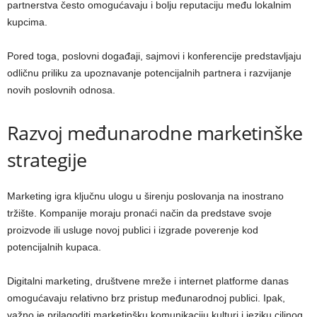
partnerstva često omogućavaju i bolju reputaciju među lokalnim
kupcima.
Pored toga, poslovni događaji, sajmovi i konferencije predstavljaju
odličnu priliku za upoznavanje potencijalnih partnera i razvijanje
novih poslovnih odnosa.
Razvoj međunarodne marketinške
strategije
Marketing igra ključnu ulogu u širenju poslovanja na inostrano
tržište. Kompanije moraju pronaći način da predstave svoje
proizvode ili usluge novoj publici i izgrade poverenje kod
potencijalnih kupaca.
Digitalni marketing, društvene mreže i internet platforme danas
omogućavaju relativno brz pristup međunarodnoj publici. Ipak,
važno je prilagoditi marketinšku komunikaciju kulturi i jeziku ciljnog