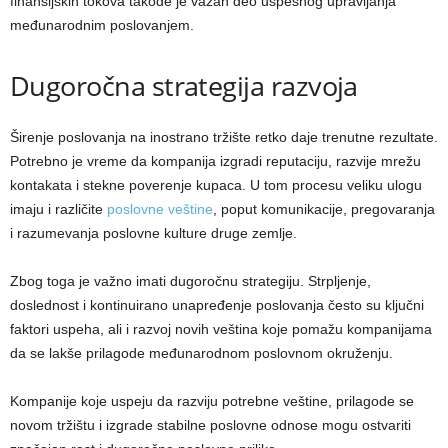
finansijskih tokova takođe je važan deo uspešnog upravljanja
međunarodnim poslovanjem.
Dugoročna strategija razvoja
Širenje poslovanja na inostrano tržište retko daje trenutne rezultate.
Potrebno je vreme da kompanija izgradi reputaciju, razvije mrežu
kontakata i stekne poverenje kupaca. U tom procesu veliku ulogu
imaju i različite
poslovne veštine
, poput komunikacije, pregovaranja
i razumevanja poslovne kulture druge zemlje.
Zbog toga je važno imati dugoročnu strategiju. Strpljenje,
doslednost i kontinuirano unapređenje poslovanja često su ključni
faktori uspeha, ali i razvoj novih veština koje pomažu kompanijama
da se lakše prilagode međunarodnom poslovnom okruženju.
Kompanije koje uspeju da razviju potrebne veštine, prilagode se
novom tržištu i izgrade stabilne poslovne odnose mogu ostvariti