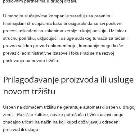
poslovnim partnerima u drugoj državi.
U mnogim slučajevima kompanije sarađuju sa pravnim i
finansijskim stručnjacima kako bi osigurale da su svi poslovni
procesi usklađeni sa zakonima zemlje u kojoj posluju. Uz takvu
stručnu podršku, uključujući i usluge sudskog tumača za tačan i
pravno validan prevod dokumentacije, kompanije mogu lakše
prevazići administrativne izazove i fokusirati se na razvoj
poslovanja na novom tržištu.
Prilagođavanje proizvoda ili usluge
novom tržištu
Uspeh na domaćem tržištu ne garantuje automatski uspeh u drugoj
zemlji. Različite kulture, navike potrošača i tržišni uslovi mogu
značajno uticati na način na koji kupci doživljavaju određeni
proizvod ili uslugu.