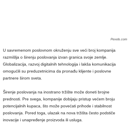
Pexels.com
U savremenom poslovnom okruženju sve veći broj kompanija
razmišlja o širenju poslovanja izvan granica svoje zemlje.
Globalizacija, razvoj digitalnih tehnologija i lakša komunikacija
omogućili su preduzetnicima da pronađu klijente i poslovne
partnere širom sveta.
Širenje poslovanja na inostrano tržište može doneti brojne
prednosti. Pre svega, kompanije dobijaju pristup većem broju
potencijalnih kupaca, što može povećati prihode i stabilnost
poslovanja. Pored toga, ulazak na nova tržišta često podstiče
inovacije i unapređenje proizvoda ili usluga.