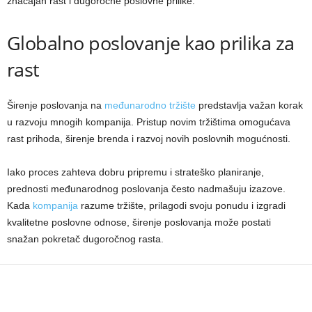
značajan rast i dugoročne poslovne prilike.
Globalno poslovanje kao prilika za
rast
Širenje poslovanja na
međunarodno tržište
predstavlja važan korak
u razvoju mnogih kompanija. Pristup novim tržištima omogućava
rast prihoda, širenje brenda i razvoj novih poslovnih mogućnosti.
Iako proces zahteva dobru pripremu i strateško planiranje,
prednosti međunarodnog poslovanja često nadmašuju izazove.
Kada
kompanija
razume tržište, prilagodi svoju ponudu i izgradi
kvalitetne poslovne odnose, širenje poslovanja može postati
snažan pokretač dugoročnog rasta.