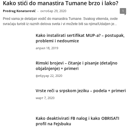
Kako stići do manastira Tumane brzo i lako?
Predrag Konatarević
-
октобар 29, 2020
1
Pred vama je detaljan vodič do manastira Tumane. Svakog vikenda, ovde
svraćaju turisti iz raznih delova sveta i vi možete biti sa njima!Udaljen je...
Kako instalirati sertifikat MUP-a? – postupak,
problemi i nedoumice
април 18, 2019
Rimski brojevi – čitanje i pisanje (detaljno
objašnjenje) + primeri
фебруар 22, 2020
Vrste reči u srpskom jeziku – podela + primeri
март 7, 2020
Kako deaktivirati FB nalog i kako OBRISATI
profil na Fejsbuku