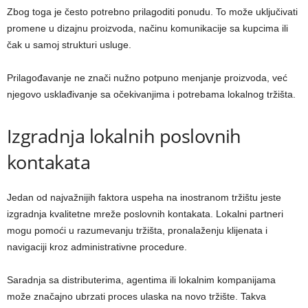
Zbog toga je često potrebno prilagoditi ponudu. To može uključivati
promene u dizajnu proizvoda, načinu komunikacije sa kupcima ili
čak u samoj strukturi usluge.
Prilagođavanje ne znači nužno potpuno menjanje proizvoda, već
njegovo usklađivanje sa očekivanjima i potrebama lokalnog tržišta.
Izgradnja lokalnih poslovnih
kontakata
Jedan od najvažnijih faktora uspeha na inostranom tržištu jeste
izgradnja kvalitetne mreže poslovnih kontakata. Lokalni partneri
mogu pomoći u razumevanju tržišta, pronalaženju klijenata i
navigaciji kroz administrativne procedure.
Saradnja sa distributerima, agentima ili lokalnim kompanijama
može značajno ubrzati proces ulaska na novo tržište. Takva