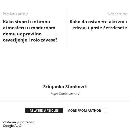
Previous article
Next article
Kako stvoriti intimnu
Kako da ostanete aktivni i
atmosferu u modernom
zdravi i posle četrdesete
domu uz pravilno
osvetljenje i rolo zavese?
Srbijanka Stanković
https://toplicanka.rs/
RELATED ARTICLES
MORE FROM AUTHOR
Zašto mi je potreban
Google Ads?