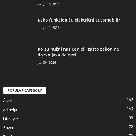
август 4, 2026
Kako funkcionišu električni automobili?
август 4, 2026
Ko su nužni naslednici i zašto zakon ne
dozvoljava da deci...
јул 30, 2026
POPULAR CATEGORY
152
Život
150
Zdravlje
96
Lifestyle
72
Saveti