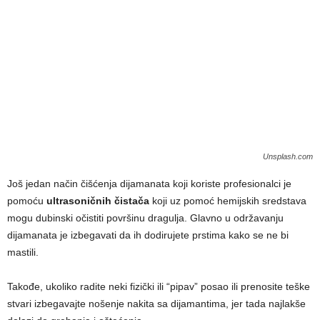
Unsplash.com
Još jedan način čišćenja dijamanata koji koriste profesionalci je
pomoću
ultrasoničnih čistača
koji uz pomoć hemijskih sredstava
mogu dubinski očistiti površinu dragulja. Glavno u održavanju
dijamanata je izbegavati da ih dodirujete prstima kako se ne bi
mastili.
Takođe, ukoliko radite neki fizički ili “pipav” posao ili prenosite teške
stvari izbegavajte nošenje nakita sa dijamantima, jer tada najlakše