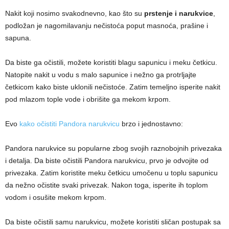
Nakit koji nosimo svakodnevno, kao što su
prstenje i narukvice
,
podložan je nagomilavanju nečistoća poput masnoća, prašine i
sapuna.
Da biste ga očistili, možete koristiti blagu sapunicu i meku četkicu.
Natopite nakit u vodu s malo sapunice i nežno ga protrljajte
četkicom kako biste uklonili nečistoće. Zatim temeljno isperite nakit
pod mlazom tople vode i obrišite ga mekom krpom.
Evo
kako očistiti Pandora narukvicu
brzo i jednostavno:
Pandora narukvice su popularne zbog svojih raznobojnih privezaka
i detalja. Da biste očistili Pandora narukvicu, prvo je odvojite od
privezaka. Zatim koristite meku četkicu umočenu u toplu sapunicu
da nežno očistite svaki privezak. Nakon toga, isperite ih toplom
vodom i osušite mekom krpom.
Da biste očistili samu narukvicu, možete koristiti sličan postupak sa