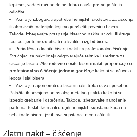
krpicom, vodeći računa da se dobro osuše pre nego što ih
odložite.
Važno je izbegavati upotrebu hemijskih sredstava za čišćenje
ili abrazivnih materijala koji mogu oštetiti površinu bisera.
Takođe, izbegavajte potapanje bisernog nakita u vodu ili druge
tečnosti jer to može uticati na kvalitet i izgled bisera.
Periodično odnesite biserni nakit na profesionalno čišćenje.
Stručnjaci za nakit imaju odgovarajuće tehnike i sredstva za
čišćenje bisera. Ako redovno nosite biserni nakit, preporučuje se
profesionalno čišćenje jednom godišnje
kako bi se očuvala
lepota i sjaj bisera.
Važno je napomenuti da biserni nakit treba čuvati posebno.
Položite ih odvojeno od ostalog metalnog nakita kako bi se
izbeglo grebanje i oštećenja. Takođe, izbegavajte nanošenje
parfema, teških krema ili drugih hemijskih supstanci kada na
sebi imate bisere, jer ih ove supstance mogu oštetiti.
Zlatni nakit – čišćenje