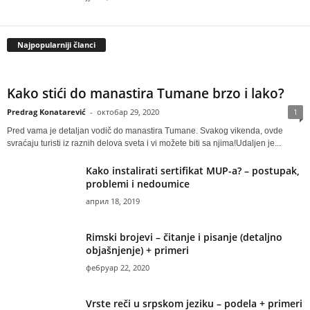
Najpopularniji članci
Kako stići do manastira Tumane brzo i lako?
Predrag Konatarević
-
октобар 29, 2020
1
Pred vama je detaljan vodič do manastira Tumane. Svakog vikenda, ovde
svraćaju turisti iz raznih delova sveta i vi možete biti sa njima!Udaljen je...
Kako instalirati sertifikat MUP-a? – postupak,
problemi i nedoumice
април 18, 2019
Rimski brojevi – čitanje i pisanje (detaljno
objašnjenje) + primeri
фебруар 22, 2020
Vrste reči u srpskom jeziku – podela + primeri