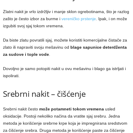
Zlatni nakit je vrlo izdržljiv i manje sklon ogrebotinama, što je razlog
zašto je često izbor za burme i
vereničko prstenje
. Ipak, i on može
izgubiti svoj sjaj tokom vremena.
Da biste zlatu povratili sjaj, možete koristiti komercijalne čistače za
zlato ili napraviti svoju mešavinu od
blage sapunice deterdženta
za sudove i tople vode
.
Dovoljno je samo potopiti nakit u ovu mešavinu i blago ga istrljati i
ispolirati.
Srebrni nakit – čišćenje
Srebrni nakit često
može potamneti tokom vremena
usled
oksidacije. Postoji nekoliko načina da vratite sjaj srebru. Jedna
metoda je korišćenje srebrne krpe koja je impregnirana sredstvom
za čišćenje srebra. Druga metoda je korišćenje paste za čišćenje