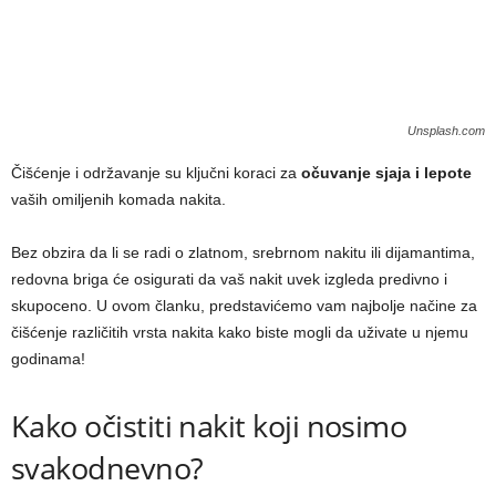
Unsplash.com
Čišćenje i održavanje su ključni koraci za
očuvanje sjaja i lepote
vaših omiljenih komada nakita.
Bez obzira da li se radi o zlatnom, srebrnom nakitu ili dijamantima,
redovna briga će osigurati da vaš nakit uvek izgleda predivno i
skupoceno. U ovom članku, predstavićemo vam najbolje načine za
čišćenje različitih vrsta nakita kako biste mogli da uživate u njemu
godinama!
Kako očistiti nakit koji nosimo
svakodnevno?