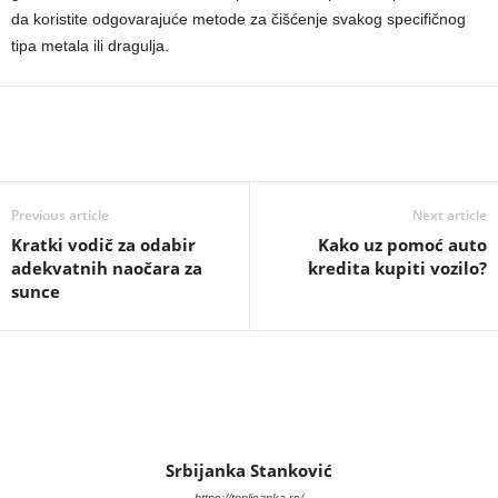
da koristite odgovarajuće metode za čišćenje svakog specifičnog
tipa metala ili dragulja.
Previous article
Next article
Kratki vodič za odabir
Kako uz pomoć auto
adekvatnih naočara za
kredita kupiti vozilo?
sunce
Srbijanka Stanković
https://toplicanka.rs/