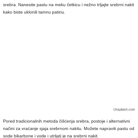
srebra. Nanesite pastu na meku četkicu i nežno trljajte srebrni nakit
kako biste uklonili tamnu patinu.
Unsplash.com
Pored tradicionalnih metoda čišćenja srebra, postoje i alternativni
načini za vraćanje sjaja srebrnom nakitu. Možete napraviti pastu od
sode bikarbone i vode i utrljati je na srebrni nakit.