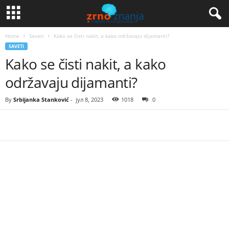
Home
Saveti
Kako se čisti nakit, a kako održavaju dijamanti?
SAVETI
Kako se čisti nakit, a kako
održavaju dijamanti?
By
Srbijanka Stanković
-
јул 8, 2023
1018
0