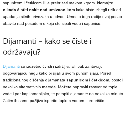
sapunicom i četkicom ili je prebrisati mekom krpom.
Nemojte
nikada čistiti nakit nad umivaonikom
kako biste izbegli rizik od
upadanja sitnih privezaka u odvod. Umesto toga radije ovaj posao
obavite nad posudom u koju ste sipali vodu i sapunicu.
Dijamanti – kako se čiste i
održavaju?
Dijamanti
su izuzetno čvrsti i izdržljivi, ali ipak zahtevaju
odgovarajuću negu kako bi sijali u svom punom sjaju. Pored
tradicionalnog čišćenja dijamanata
sapunicom i četkicom
, postoji
nekoliko alternativnih metoda. Možete napraviti rastvor od tople
vode i par kapi amonijaka, te potopiti dijamante na nekoliko minuta.
Zatim ih samo pažljivo isperite toplom vodom i prebrišite.