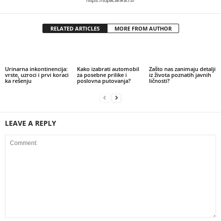
RELATED ARTICLES
MORE FROM AUTHOR
Urinarna inkontinencija:
Kako izabrati automobil
Zašto nas zanimaju detalji
vrste, uzroci i prvi koraci
za posebne prilike i
iz života poznatih javnih
ka rešenju
poslovna putovanja?
ličnosti?
LEAVE A REPLY