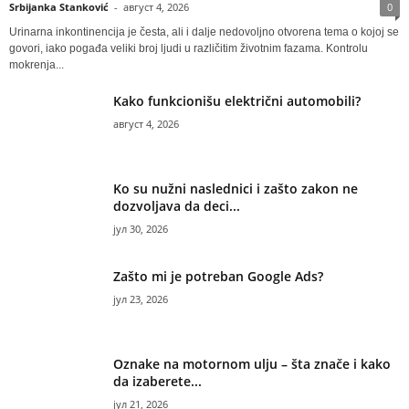
Srbijanka Stanković
-
август 4, 2026
0
Urinarna inkontinencija je česta, ali i dalje nedovoljno otvorena tema o kojoj se
govori, iako pogađa veliki broj ljudi u različitim životnim fazama. Kontrolu
mokrenja...
Kako funkcionišu električni automobili?
август 4, 2026
Ko su nužni naslednici i zašto zakon ne
dozvoljava da deci...
јул 30, 2026
Zašto mi je potreban Google Ads?
јул 23, 2026
Oznake na motornom ulju – šta znače i kako
da izaberete...
јул 21, 2026