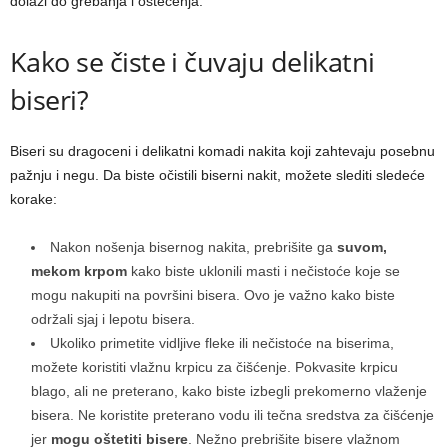
dolazi do grebanja i oštećenja.
Kako se čiste i čuvaju delikatni
biseri?
Biseri su dragoceni i delikatni komadi nakita koji zahtevaju posebnu
pažnju i negu. Da biste očistili biserni nakit, možete slediti sledeće
korake:
Nakon nošenja bisernog nakita, prebrišite ga
suvom,
mekom krpom
kako biste uklonili masti i nečistoće koje se
mogu nakupiti na površini bisera. Ovo je važno kako biste
održali sjaj i lepotu bisera.
Ukoliko primetite vidljive fleke ili nečistoće na biserima,
možete koristiti vlažnu krpicu za čišćenje. Pokvasite krpicu
blago, ali ne preterano, kako biste izbegli prekomerno vlaženje
bisera. Ne koristite preterano vodu ili tečna sredstva za čišćenje
jer
mogu oštetiti bisere
. Nežno prebrišite bisere vlažnom