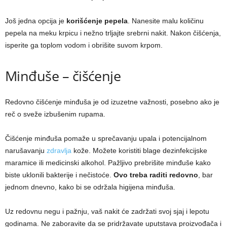
Još jedna opcija je
korišćenje pepela
. Nanesite malu količinu
pepela na meku krpicu i nežno trljajte srebrni nakit. Nakon čišćenja,
isperite ga toplom vodom i obrišite suvom krpom.
Minđuše – čišćenje
Redovno čišćenje minđuša je od izuzetne važnosti, posebno ako je
reč o sveže izbušenim rupama.
Čišćenje minđuša pomaže u sprečavanju upala i potencijalnom
narušavanju
zdravlja
kože. Možete koristiti blage dezinfekcijske
maramice ili medicinski alkohol. Pažljivo prebrišite minđuše kako
biste uklonili bakterije i nečistoće.
Ovo treba raditi redovno
, bar
jednom dnevno, kako bi se održala higijena minđuša.
Uz redovnu negu i pažnju, vaš nakit će zadržati svoj sjaj i lepotu
godinama. Ne zaboravite da se pridržavate uputstava proizvođača i