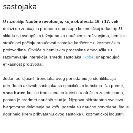
sastojaka
U razdoblju
Naučne revolucije, koje obuhvata 16. i 17. vek
,
dolazi do značajnih promena u pristupu kozmetičkoj industriji. U
skladu sa sveopštim težnjama za naučnim istraživanjima, hemijski
stručnjaci počinju proučavati sastojke korišćene u kozmetičkim
proizvodima. Otkrića o hemijskim procesima omogućila su
razumevanje interakcija između sastojaka i
kože
, unapređujući
efikasnost proizvoda.
Jedan od ključnih trenutaka ovog perioda bio je identifikacija
određenih aktivnih sastojaka sa specifičnim koristima. Na primer,
shea buter
, koji se tradicionalno koristio u afričkim zajednicama,
postao je predmet naučnih studija. Njegova hidratantna svojstva i
blagotvorno delovanje na kožu postala su naučno potvrđena, što je
doprinelo širem prihvatanju ovog sastojka u kozmetičkoj industriji.