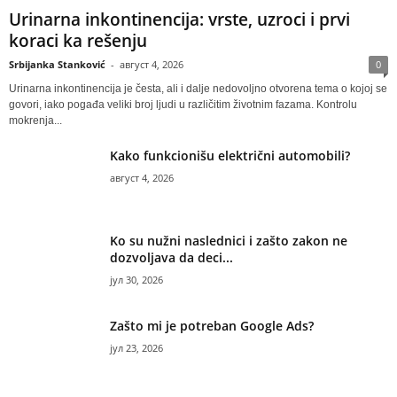
Urinarna inkontinencija: vrste, uzroci i prvi
koraci ka rešenju
Srbijanka Stanković
-
август 4, 2026
0
Urinarna inkontinencija je česta, ali i dalje nedovoljno otvorena tema o kojoj se
govori, iako pogađa veliki broj ljudi u različitim životnim fazama. Kontrolu
mokrenja...
Kako funkcionišu električni automobili?
август 4, 2026
Ko su nužni naslednici i zašto zakon ne
dozvoljava da deci...
јул 30, 2026
Zašto mi je potreban Google Ads?
јул 23, 2026