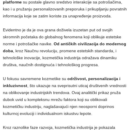
platforme
su postale glavno sredstvo interakcije sa potrošačima,
kao i u pružanju personalizovanih preporuka i prikupljanju povratnih
informacija koje se zatim koriste za unapređenje proizvoda.
Evidentno je da je ova grana doživela izuzetan put od svojih
skromnih početaka do globalnog fenomena koji oblikuje estetske
norme i potrošačke navike.
Od antičkih civilizacija do modernog
doba
, kroz Naučnu revoluciju, promene estetskih standarda, i
tehnološke inovacije, kozmetička industrija odražava dinamiku
društva, naučnih dostignuća i tehnološkog progresa.
U fokusu savremene kozmetike su
održivost, personalizacija i
inkluzivnost
, što ukazuje na sveprisutni uticaj društvenih vrednosti
na oblikovanje industrijskih trendova. Ovaj analitički prikaz pruža
dubok uvid u kompleksnu mrežu faktora koji su oblikovali
kozmetičku industriju, naglašavajući njen neosporni doprinos
kulturnoj evoluciji i individualnom iskustvu lepote.
Kroz raznolike faze razvoja, kozmetička industrija je pokazala