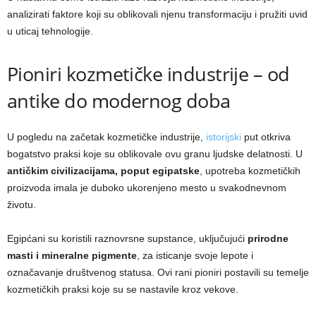
analizirati faktore koji su oblikovali njenu transformaciju i pružiti uvid
u uticaj tehnologije.
Pioniri kozmetičke industrije – od
antike do modernog doba
U pogledu na začetak kozmetičke industrije,
istorijski
put otkriva
bogatstvo praksi koje su oblikovale ovu granu ljudske delatnosti. U
antičkim civilizacijama, poput egipatske
, upotreba kozmetičkih
proizvoda imala je duboko ukorenjeno mesto u svakodnevnom
životu.
Egipćani su koristili raznovrsne supstance, uključujući
prirodne
masti i mineralne pigmente
, za isticanje svoje lepote i
označavanje društvenog statusa. Ovi rani pioniri postavili su temelje
kozmetičkih praksi koje su se nastavile kroz vekove.