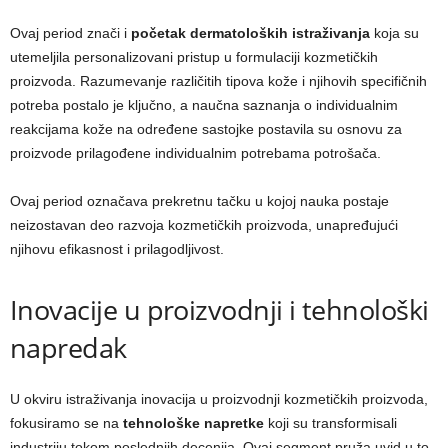
Ovaj period znači i
početak dermatoloških istraživanja
koja su
utemeljila personalizovani pristup u formulaciji kozmetičkih
proizvoda. Razumevanje različitih tipova kože i njihovih specifičnih
potreba postalo je ključno, a naučna saznanja o individualnim
reakcijama kože na određene sastojke postavila su osnovu za
proizvode prilagođene individualnim potrebama potrošača.
Ovaj period označava prekretnu tačku u kojoj nauka postaje
neizostavan deo razvoja kozmetičkih proizvoda, unapređujući
njihovu efikasnost i prilagodljivost.
Inovacije u proizvodnji i tehnološki
napredak
U okviru istraživanja inovacija u proizvodnji kozmetičkih proizvoda,
fokusiramo se na
tehnološke napretke
koji su transformisali
industriju tokom poslednjih decenija. Ovaj segment pruža uvid u to