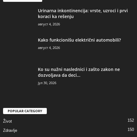
Urinarna inkontinencija: vrste, uzroci i prvi
koraci ka rešenju
август 4, 2026
Kako funkcionišu električni automobili?
август 4, 2026
Ko su nužni naslednici i zašto zakon ne
dozvoljava da deci...
јул 30, 2026
POPULAR CATEGORY
152
Život
150
Zdravlje