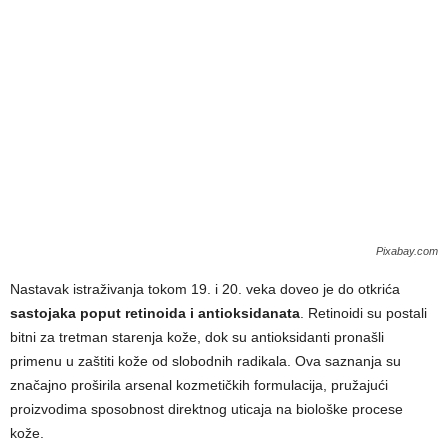
Pixabay.com
Nastavak istraživanja tokom 19. i 20. veka doveo je do otkrića
sastojaka poput retinoida i antioksidanata
. Retinoidi su postali
bitni za tretman starenja kože, dok su antioksidanti pronašli
primenu u zaštiti kože od slobodnih radikala. Ova saznanja su
značajno proširila arsenal kozmetičkih formulacija, pružajući
proizvodima sposobnost direktnog uticaja na biološke procese
kože.