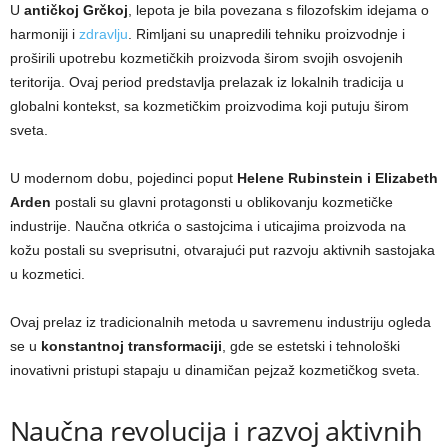
U
antičkoj Grčkoj
, lepota je bila povezana s filozofskim idejama o
harmoniji i
zdravlju
. Rimljani su unapredili tehniku proizvodnje i
proširili upotrebu kozmetičkih proizvoda širom svojih osvojenih
teritorija. Ovaj period predstavlja prelazak iz lokalnih tradicija u
globalni kontekst, sa kozmetičkim proizvodima koji putuju širom
sveta.
U modernom dobu, pojedinci poput
Helene Rubinstein i Elizabeth
Arden
postali su glavni protagonsti u oblikovanju kozmetičke
industrije. Naučna otkrića o sastojcima i uticajima proizvoda na
kožu postali su sveprisutni, otvarajući put razvoju aktivnih sastojaka
u kozmetici.
Ovaj prelaz iz tradicionalnih metoda u savremenu industriju ogleda
se u
konstantnoj transformaciji
, gde se estetski i tehnološki
inovativni pristupi stapaju u dinamičan pejzaž kozmetičkog sveta.
Naučna revolucija i razvoj aktivnih