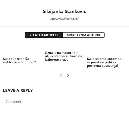
Srbijanka Stanković
https://toplicanka.rs/
RELATED ARTICLES
MORE FROM AUTHOR
Oznake na motornom
ulju – šta znače i kako da
Kako funkcionišu
Kako izabrati automobil
izaberete pravo
električni automobili?
za posebne prilike i
poslovna putovanja?
LEAVE A REPLY