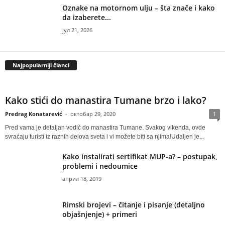
Oznake na motornom ulju – šta znače i kako
da izaberete...
јул 21, 2026
Najpopularniji članci
Kako stići do manastira Tumane brzo i lako?
Predrag Konatarević
-
октобар 29, 2020
1
Pred vama je detaljan vodič do manastira Tumane. Svakog vikenda, ovde
svraćaju turisti iz raznih delova sveta i vi možete biti sa njima!Udaljen je...
Kako instalirati sertifikat MUP-a? – postupak,
problemi i nedoumice
април 18, 2019
Rimski brojevi – čitanje i pisanje (detaljno
objašnjenje) + primeri