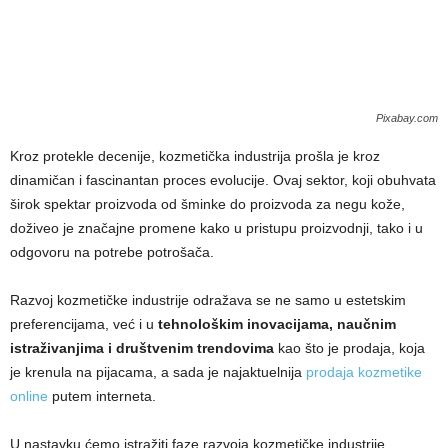
Pixabay.com
Kroz protekle decenije, kozmetička industrija prošla je kroz
dinamičan i fascinantan proces evolucije. Ovaj sektor, koji obuhvata
širok spektar proizvoda od šminke do proizvoda za negu kože,
doživeo je značajne promene kako u pristupu proizvodnji, tako i u
odgovoru na potrebe potrošača.
Razvoj kozmetičke industrije odražava se ne samo u estetskim
preferencijama, već i u
tehnološkim inovacijama, naučnim
istraživanjima i društvenim trendovima
kao što je prodaja, koja
je krenula na pijacama, a sada je najaktuelnija
prodaja kozmetike
online
putem interneta.
U nastavku ćemo istražiti faze razvoja kozmetičke industrije,