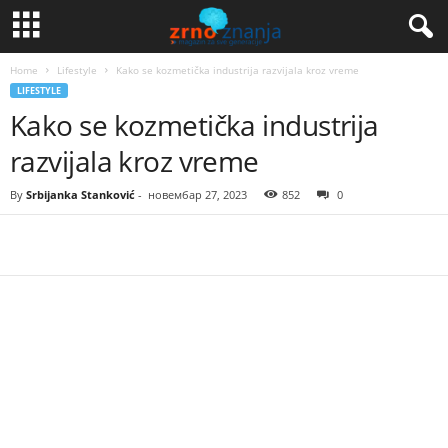
Home
Lifestyle
Kako se kozmetička industrija razvijala kroz vreme
LIFESTYLE
Kako se kozmetička industrija
razvijala kroz vreme
By
Srbijanka Stanković
-
новембар 27, 2023
852
0