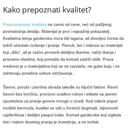
Kako prepoznati kvalitet?
Prepoznavanje kvaliteta
ne zavisi od cene, već od pažljivog
posmatranja detalja. Materijal je prvi i najvažniji pokazatelj.
Kvalitetna letnja garderoba mora biti lagana, ali dovoljno čvrsta da
izdrži učestalo nošenje i pranje. Pamuk, lan i viskoza su materijali
koji „dišu“, ali je važno proveriti debljinu tkanine, način tkanja i
prisustvo elastina, koji pomaže da komad zadrži oblik. Prava
vrednost je u materijalima koji se ne razvlače, ne gube boju i ne
zahtevaju posebne uslove održavanja.
Šavovi, porubi i završna obrada takođe su ključni faktori. Ravni
šavovi bez končića, precizno urađeni rubovi i etikete sa jasnim
uputstvima za pranje govore mnogo o izradi. Kod odeće poput
muških bermuda, kvalitet se vidi u čvrstoći dugmadi, otpornosti
rajsferšlusa i debljini paspul trake. Komad garderobe koji izgleda
isto i nakon desetog pranja je investicija, a ne trošak.