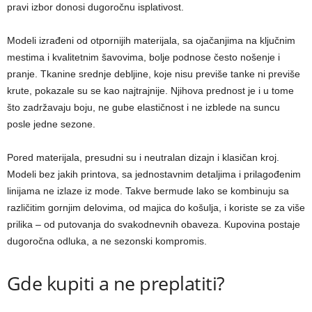
pravi izbor donosi dugoročnu isplativost.
Modeli izrađeni od otpornijih materijala, sa ojačanjima na ključnim
mestima i kvalitetnim šavovima, bolje podnose često nošenje i
pranje. Tkanine srednje debljine, koje nisu previše tanke ni previše
krute, pokazale su se kao najtrajnije. Njihova prednost je i u tome
što zadržavaju boju, ne gube elastičnost i ne izblede na suncu
posle jedne sezone.
Pored materijala, presudni su i neutralan dizajn i klasičan kroj.
Modeli bez jakih printova, sa jednostavnim detaljima i prilagođenim
linijama ne izlaze iz mode. Takve bermude lako se kombinuju sa
različitim gornjim delovima, od majica do košulja, i koriste se za više
prilika – od putovanja do svakodnevnih obaveza. Kupovina postaje
dugoročna odluka, a ne sezonski kompromis.
Gde kupiti a ne preplatiti?