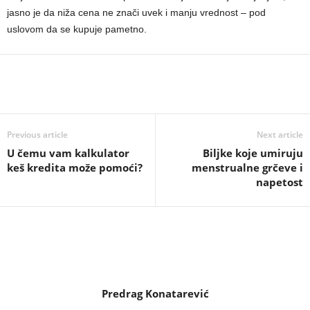
jasno je da niža cena ne znači uvek i manju vrednost – pod
uslovom da se kupuje pametno.
Previous article
Next article
U čemu vam kalkulator
Biljke koje umiruju
keš kredita može pomoći?
menstrualne grčeve i
napetost
Predrag Konatarević