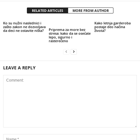
RELATED ARTICLES
MORE FROM AUTHOR
Ko su nužni naslednici i
Kako letnja garderoba
zašto zakon ne dozvoljava
postaje deo načina
Priprema za more bez
da deci ne ostavite ništa?
života?
stresa: kako da se osećate
lepo, sigurno i
rasterećeno
LEAVE A REPLY