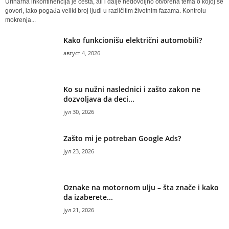
Urinarna inkontinencija je česta, ali i dalje nedovoljno otvorena tema o kojoj se
govori, iako pogađa veliki broj ljudi u različitim životnim fazama. Kontrolu
mokrenja...
Kako funkcionišu električni automobili?
август 4, 2026
Ko su nužni naslednici i zašto zakon ne
dozvoljava da deci...
јул 30, 2026
Zašto mi je potreban Google Ads?
јул 23, 2026
Oznake na motornom ulju – šta znače i kako
da izaberete...
јул 21, 2026