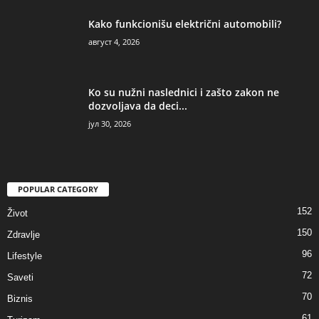
Kako funkcionišu električni automobili?
август 4, 2026
Ko su nužni naslednici i zašto zakon ne
dozvoljava da deci...
јул 30, 2026
POPULAR CATEGORY
152
Život
150
Zdravlje
96
Lifestyle
72
Saveti
70
Biznis
61