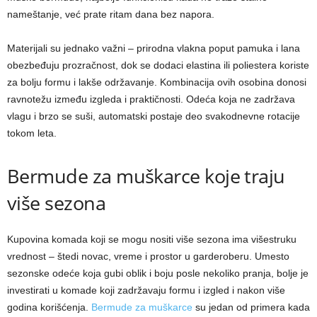
nameštanje, već prate ritam dana bez napora.
Materijali su jednako važni – prirodna vlakna poput pamuka i lana
obezbeđuju prozračnost, dok se dodaci elastina ili poliestera koriste
za bolju formu i lakše održavanje. Kombinacija ovih osobina donosi
ravnotežu između izgleda i praktičnosti. Odeća koja ne zadržava
vlagu i brzo se suši, automatski postaje deo svakodnevne rotacije
tokom leta.
Bermude za muškarce koje traju
više sezona
Kupovina komada koji se mogu nositi više sezona ima višestruku
vrednost – štedi novac, vreme i prostor u garderoberu. Umesto
sezonske odeće koja gubi oblik i boju posle nekoliko pranja, bolje je
investirati u komade koji zadržavaju formu i izgled i nakon više
godina korišćenja.
Bermude za muškarce
su jedan od primera kada