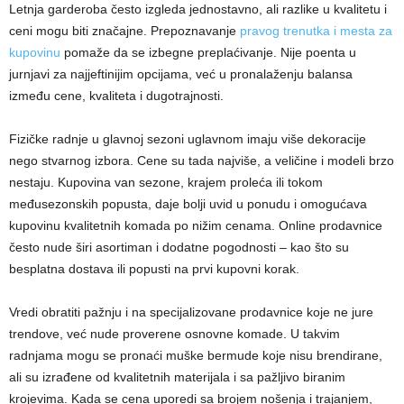
Letnja garderoba često izgleda jednostavno, ali razlike u kvalitetu i
ceni mogu biti značajne. Prepoznavanje
pravog trenutka i mesta za
kupovinu
pomaže da se izbegne preplaćivanje. Nije poenta u
jurnjavi za najjeftinijim opcijama, već u pronalaženju balansa
između cene, kvaliteta i dugotrajnosti.
Fizičke radnje u glavnoj sezoni uglavnom imaju više dekoracije
nego stvarnog izbora. Cene su tada najviše, a veličine i modeli brzo
nestaju. Kupovina van sezone, krajem proleća ili tokom
međusezonskih popusta, daje bolji uvid u ponudu i omogućava
kupovinu kvalitetnih komada po nižim cenama. Online prodavnice
često nude širi asortiman i dodatne pogodnosti – kao što su
besplatna dostava ili popusti na prvi kupovni korak.
Vredi obratiti pažnju i na specijalizovane prodavnice koje ne jure
trendove, već nude proverene osnovne komade. U takvim
radnjama mogu se pronaći muške bermude koje nisu brendirane,
ali su izrađene od kvalitetnih materijala i sa pažljivo biranim
krojevima. Kada se cena uporedi sa brojem nošenja i trajanjem,