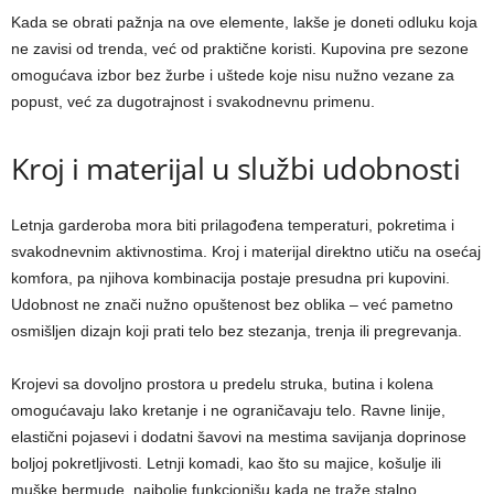
Kada se obrati pažnja na ove elemente, lakše je doneti odluku koja
ne zavisi od trenda, već od praktične koristi. Kupovina pre sezone
omogućava izbor bez žurbe i uštede koje nisu nužno vezane za
popust, već za dugotrajnost i svakodnevnu primenu.
Kroj i materijal u službi udobnosti
Letnja garderoba mora biti prilagođena temperaturi, pokretima i
svakodnevnim aktivnostima. Kroj i materijal direktno utiču na osećaj
komfora, pa njihova kombinacija postaje presudna pri kupovini.
Udobnost ne znači nužno opuštenost bez oblika – već pametno
osmišljen dizajn koji prati telo bez stezanja, trenja ili pregrevanja.
Krojevi sa dovoljno prostora u predelu struka, butina i kolena
omogućavaju lako kretanje i ne ograničavaju telo. Ravne linije,
elastični pojasevi i dodatni šavovi na mestima savijanja doprinose
boljoj pokretljivosti. Letnji komadi, kao što su majice, košulje ili
muške bermude, najbolje funkcionišu kada ne traže stalno