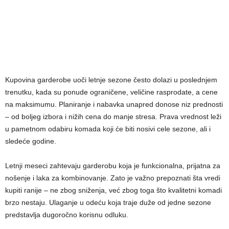
Kupovina garderobe uoči letnje sezone često dolazi u poslednjem
trenutku, kada su ponude ograničene, veličine rasprodate, a cene
na maksimumu. Planiranje i nabavka unapred donose niz prednosti
– od boljeg izbora i nižih cena do manje stresa. Prava vrednost leži
u pametnom odabiru komada koji će biti nosivi cele sezone, ali i
sledeće godine.
Letnji meseci zahtevaju garderobu koja je funkcionalna, prijatna za
nošenje i laka za kombinovanje. Zato je važno prepoznati šta vredi
kupiti ranije – ne zbog sniženja, već zbog toga što kvalitetni komadi
brzo nestaju. Ulaganje u odeću koja traje duže od jedne sezone
predstavlja dugoročno korisnu odluku.