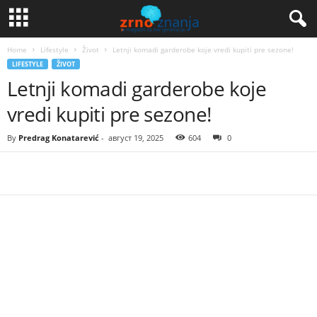
Home
Lifestyle
Život
Letnji komadi garderobe koje vredi kupiti pre sezone!
LIFESTYLE
ŽIVOT
Letnji komadi garderobe koje
vredi kupiti pre sezone!
By
Predrag Konatarević
-
август 19, 2025
604
0