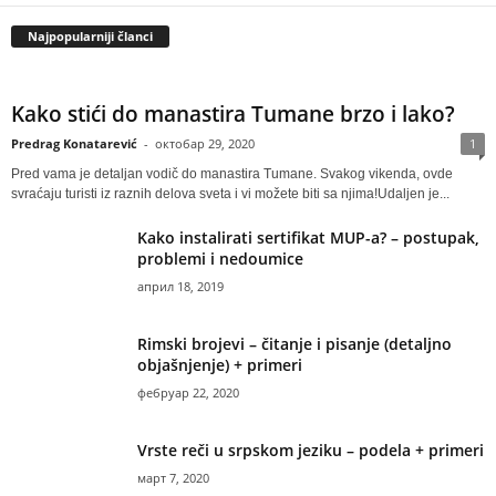
Najpopularniji članci
Kako stići do manastira Tumane brzo i lako?
Predrag Konatarević
-
октобар 29, 2020
1
Pred vama je detaljan vodič do manastira Tumane. Svakog vikenda, ovde
svraćaju turisti iz raznih delova sveta i vi možete biti sa njima!Udaljen je...
Kako instalirati sertifikat MUP-a? – postupak,
problemi i nedoumice
април 18, 2019
Rimski brojevi – čitanje i pisanje (detaljno
objašnjenje) + primeri
фебруар 22, 2020
Vrste reči u srpskom jeziku – podela + primeri
март 7, 2020