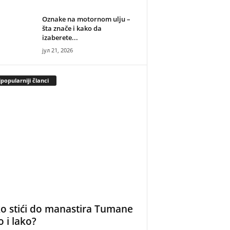
Oznake na motornom ulju –
šta znače i kako da
izaberete...
јул 21, 2026
popularniji članci
o stići do manastira Tumane
o i lako?