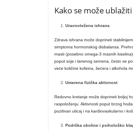
Kako se može ublažit
Uravnotežena ishrana
Zdrava ishrana može doprineti stabilnijem 
simptoma hormonskog disbalansa. Prehramb
masti (posebno omega-3 masnih kiselina), 
poput soje i lanenog semena, često se p
veće količine kofeina, šećera i alkohola m
Umerena fizička aktivnost
Redovno kretanje može doprineti boljoj hor
raspoloženju. Aktivnosti poput brzog hodan
pozitivan uticaj i na kardiovaskularno i 
Podrška okoline i psihološko bla