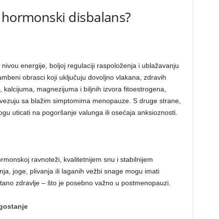
i hormonski disbalans?
nivou energije, boljoj regulaciji raspoloženja i ublažavanju
eni obrasci koji uključuju dovoljno vlakana, zdravih
kalcijuma, magnezijuma i biljnih izvora fitoestrogena,
ovezuju sa blažim simptomima menopauze. S druge strane,
ogu uticati na pogoršanje valunga ili osećaja anksioznosti.
monskoj ravnoteži, kvalitetnijem snu i stabilnijem
ja, joge, plivanja ili laganih vežbi snage mogu imati
koštano zdravlje – što je posebno važno u postmenopauzi.
gostanje