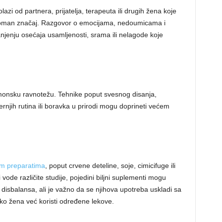
zi od partnera, prijatelja, terapeuta ili drugih žena koje
groman značaj. Razgovor o emocijama, nedoumicama i
nju osećaja usamljenosti, srama ili nelagode koje
monsku ravnotežu. Tehnike poput svesnog disanja,
rnjih rutina ili boravka u prirodi mogu doprineti većem
im preparatima
, poput crvene deteline, soje, cimicifuge ili
 vode različite studije, pojedini biljni suplementi mogu
sbalansa, ali je važno da se njihova upotreba uskladi sa
ko žena već koristi određene lekove.