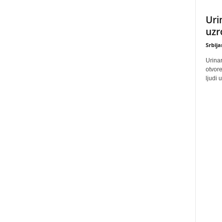
Uri
uzr
Srbij
Urinar
otvore
ljudi 