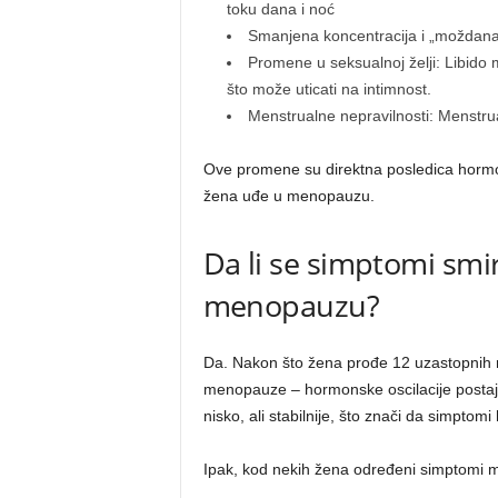
toku dana i noć
Smanjena koncentracija i „moždana
Promene u seksualnoj želji: Libido m
što može uticati na intimnost.
Menstrualne nepravilnosti: Menstruac
Ove promene su direktna posledica hormons
žena uđe u menopauzu.
Da li se simptomi smi
menopauzu?
Da. Nakon što žena prođe 12 uzastopnih 
menopauze – hormonske oscilacije postaju
nisko, ali stabilnije, što znači da simptom
Ipak, kod nekih žena određeni simptomi m