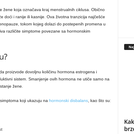
e žene koja označava kraj menstrualnih ciklusa. Obično
doći i ranije ili kasnije. Ova životna tranzicija najčešće
imenopauze, tokom kojeg dolazi do postepenih promena u
iva različite simptome povezane sa hormonskim
Naj
u?
da proizvode dovoljnu količinu hormona estrogena i
oduktivni sistem. Smanjenje ovih hormona ne utiče samo na
stanje žene.
 simptoma koji ukazuju na
hormonski disbalans
, kao što su:
Kak
brz
st