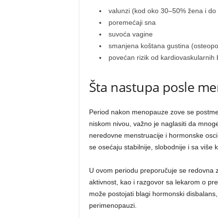
valunzi (kod oko 30–50% žena i do
poremećaji sna
suvoća vagine
smanjena koštana gustina (osteopo
povećan rizik od kardiovaskularnih b
Šta nastupa posle m
Period nakon menopauze zove se postmenop
niskom nivou, važno je naglasiti da mnog
neredovne menstruacije i hormonske oscil
se osećaju stabilnije, slobodnije i sa više
U ovom periodu preporučuje se redovna zd
aktivnost, kao i razgovor sa lekarom o pre
može postojati blagi hormonski disbalans,
perimenopauzi.