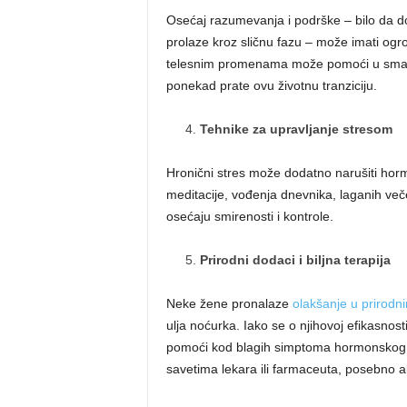
Osećaj razumevanja i podrške – bilo da dola
prolaze kroz sličnu fazu – može imati o
telesnim promenama može pomoći u smanje
ponekad prate ovu životnu tranziciju.
Tehnike za upravljanje stresom
Hronični stres može dodatno narušiti hor
meditacije, vođenja dnevnika, laganih veče
osećaju smirenosti i kontrole.
Prirodni dodaci i biljna terapija
Neke žene pronalaze
olakšanje u prirodn
ulja noćurka. Iako se o njihovoj efikasnosti
pomoći kod blagih simptoma hormonskog di
savetima lekara ili farmaceuta, posebno a