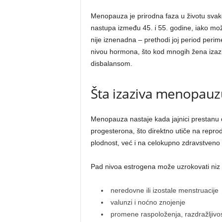
Menopauza je prirodna faza u životu svak
nastupa između 45. i 55. godine, iako može 
nije iznenadna – prethodi joj period per
nivou hormona, što kod mnogih žena izaz
disbalansom.
Šta izaziva menopauz
Menopauza nastaje kada jajnici prestanu 
progesterona, što direktno utiče na repr
plodnost, već i na celokupno zdravstveno 
Pad nivoa estrogena može uzrokovati niz
neredovne ili izostale menstruacije
valunzi i noćno znojenje
promene raspoloženja, razdražljivo