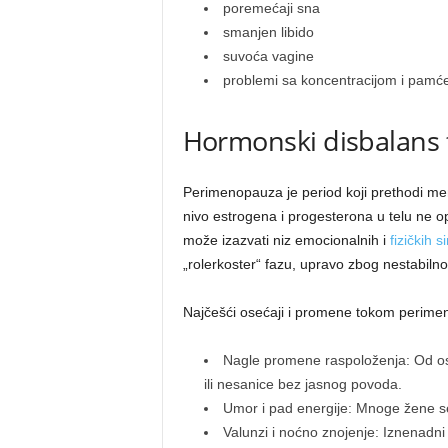
poremećaji sna
smanjen libido
suvoća vagine
problemi sa koncentracijom i pamć
Hormonski disbalans
Perimenopauza je period koji prethodi me
nivo estrogena i progesterona u telu ne 
može izazvati niz emocionalnih i
fizičkih 
„rolerkoster“ fazu, upravo zbog nestabi
Najčešći osećaji i promene tokom perimen
Nagle promene raspoloženja: Od oseć
ili nesanice bez jasnog povoda.
Umor i pad energije: Mnoge žene se
Valunzi i noćno znojenje: Iznenadni o