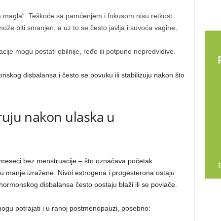
 magla“: Teškoće sa pamćenjem i fokusom nisu retkost.
ože biti smanjen, a uz to se često javlja i suvoća vagine,
ije mogu postati obilnije, ređe ili potpuno nepredvidive.
kog disbalansa i često se povuku ili stabilizuju nakon što
ruju nakon ulaska u
meseci bez menstruacije – što označava početak
 manje izražene. Nivoi estrogena i progesterona ostaju
i hormonskog disbalansa često postaju blaži ili se povlače.
ogu potrajati i u ranoj postmenopauzi, posebno: