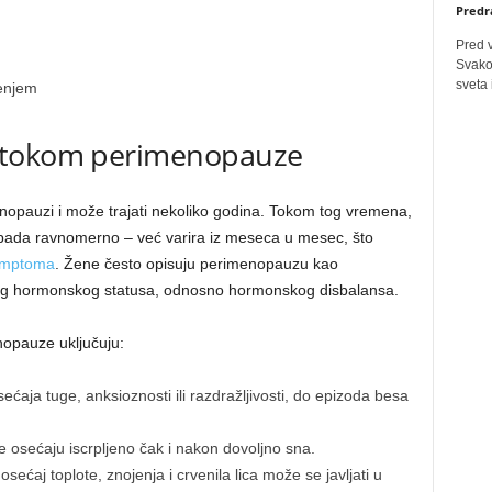
Predr
Pred 
Svakog
sveta 
enjem
 tokom perimenopauze
nopauzi i može trajati nekoliko godina. Tokom tog vremena,
opada ravnomerno – već varira iz meseca u mesec, što
simptoma
. Žene često opisuju perimenopauzu kao
lnog hormonskog statusa, odnosno hormonskog disbalansa.
opauze uključuju:
aja tuge, anksioznosti ili razdražljivosti, do epizoda besa
 osećaju iscrpljeno čak i nakon dovoljno sna.
sećaj toplote, znojenja i crvenila lica može se javljati u