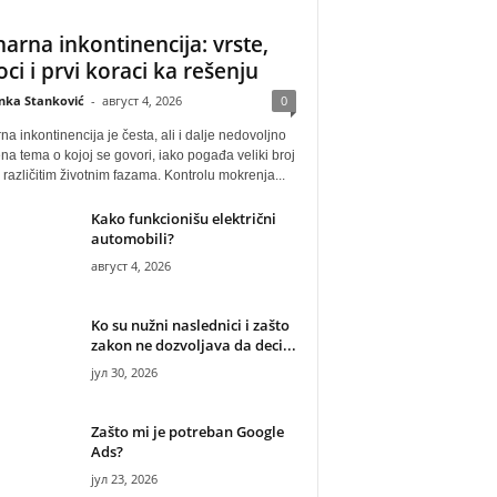
narna inkontinencija: vrste,
oci i prvi koraci ka rešenju
anka Stanković
-
август 4, 2026
0
na inkontinencija je česta, ali i dalje nedovoljno
na tema o kojoj se govori, iako pogađa veliki broj
u različitim životnim fazama. Kontrolu mokrenja...
Kako funkcionišu električni
automobili?
август 4, 2026
Ko su nužni naslednici i zašto
zakon ne dozvoljava da deci...
јул 30, 2026
Zašto mi je potreban Google
Ads?
јул 23, 2026