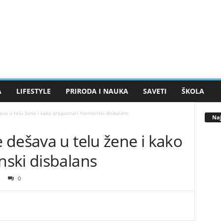
A
LIFESTYLE
PRIRODA I NAUKA
SAVETI
ŠKOLA
va u telu žene i kako prepoznati hormonski disbalans
Naj
 dešava u telu žene i kako
ski disbalans
0