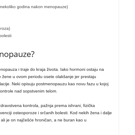
 nekoliko godina nakon menopauze)
roza)
olesti
enopauze?
auza i traje do kraja života. Iako hormoni ostaju na
e žene u ovom periodu osete olakšanje jer prestaju
acije. Neki opisuju postmenopauzu kao novu fazu u kojoj
 kontrole nad sopstvenim telom.
ravstvena kontrola, pažnja prema ishrani, fizička
venciji osteoporoze i srčanih bolesti. Kod nekih žena i dalje
 ali je on najčešće hroničan, a ne buran kao u