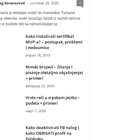
ag Konatarević
-
октобар 29, 2020
1
vama je detaljan vodič do manastira Tumane.
 vikenda, ovde svraćaju turisti iz raznih delova
i vi možete biti sa njima!Udaljen je...
Kako instalirati sertifikat
MUP-a? – postupak, problemi
i nedoumice
април 18, 2019
Rimski brojevi – čitanje i
pisanje (detaljno objašnjenje)
+ primeri
фебруар 22, 2020
Vrste reči u srpskom jeziku –
podela + primeri
март 7, 2020
Kako deaktivirati FB nalog i
kako OBRISATI profil na
Fejsbuku