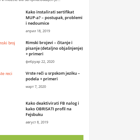
Kako instalirati sertifikat
MUP-a? – postupak, problemi
i nedoumice
април 18, 2019
Rimski brojevi – čitanje i
pisanje (detaljno objašnjenje)
+ primeri
фебруар 22, 2020
Vrste reči u srpskom jeziku –
podela + primeri
март 7, 2020
Kako deaktivirati FB nalog i
kako OBRISATI profil na
Fejsbuku
август 8, 2019