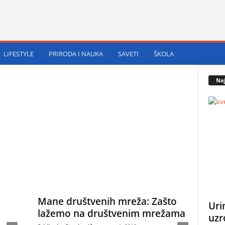
LIFESTYLE
PRIRODA I NAUKA
SAVETI
ŠKOLA
Naj
Mane društvenih mreža: Zašto
Uri
lažemo na društvenim mrežama
uzr