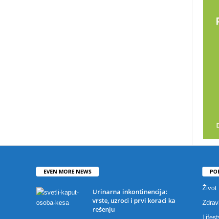
EVEN MORE NEWS
PO
Život
Urinarna inkontinencija:
vrste, uzroci i prvi koraci ka
Zdravl
rešenju
Lifest