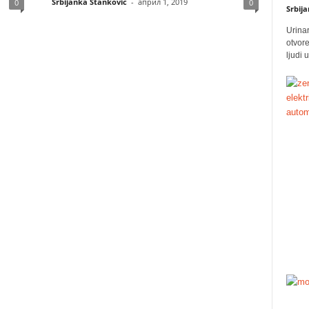
Srbijanka Stanković
-
април 1, 2019
0
0
Srbij
Urinar
otvore
ljudi 