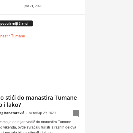
јул 21, 2026
popularniji članci
o stići do manastira Tumane
o i lako?
ag Konatarević
-
октобар 29, 2020
1
vama je detaljan vodič do manastira Tumane.
 vikenda, ovde svraćaju turisti iz raznih delova
i vi možete biti sa njima!Udaljen je...