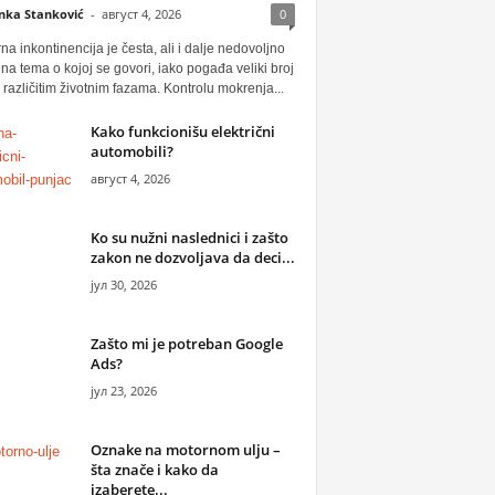
anka Stanković
-
август 4, 2026
0
na inkontinencija je česta, ali i dalje nedovoljno
na tema o kojoj se govori, iako pogađa veliki broj
u različitim životnim fazama. Kontrolu mokrenja...
Kako funkcionišu električni
automobili?
август 4, 2026
Ko su nužni naslednici i zašto
zakon ne dozvoljava da deci...
јул 30, 2026
Zašto mi je potreban Google
Ads?
јул 23, 2026
Oznake na motornom ulju –
šta znače i kako da
izaberete...