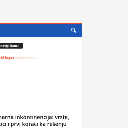
noviji članci
narna inkontinencija: vrste,
oci i prvi koraci ka rešenju