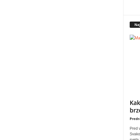
Naj
Kak
brz
Predr
Pred 
Svakog
sveta 