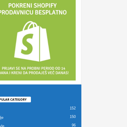
PULAR CATEGORY
152
150
je
96
yle