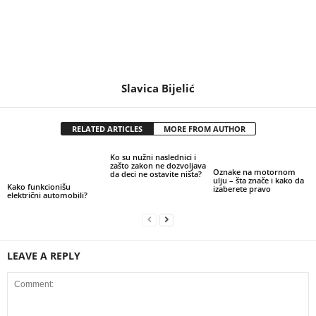
Slavica Bijelić
RELATED ARTICLES
MORE FROM AUTHOR
Ko su nužni naslednici i
zašto zakon ne dozvoljava
Oznake na motornom
da deci ne ostavite ništa?
ulju – šta znače i kako da
Kako funkcionišu
izaberete pravo
električni automobili?
LEAVE A REPLY