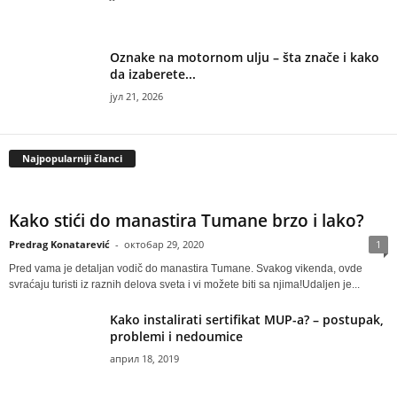
Oznake na motornom ulju – šta znače i kako
da izaberete...
јул 21, 2026
Najpopularniji članci
Kako stići do manastira Tumane brzo i lako?
Predrag Konatarević
-
октобар 29, 2020
1
Pred vama je detaljan vodič do manastira Tumane. Svakog vikenda, ovde
svraćaju turisti iz raznih delova sveta i vi možete biti sa njima!Udaljen je...
Kako instalirati sertifikat MUP-a? – postupak,
problemi i nedoumice
април 18, 2019