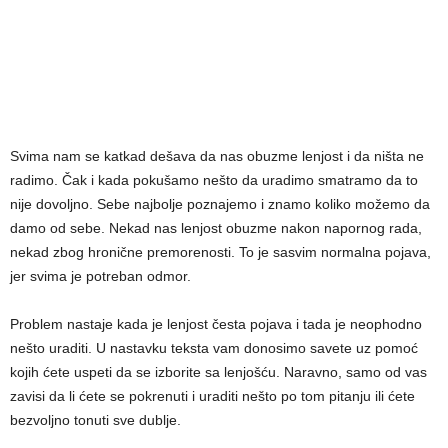
Svima nam se katkad dešava da nas obuzme lenjost i da ništa ne
radimo. Čak i kada pokušamo nešto da uradimo smatramo da to
nije dovoljno. Sebe najbolje poznajemo i znamo koliko možemo da
damo od sebe. Nekad nas lenjost obuzme nakon napornog rada,
nekad zbog hronične premorenosti. To je sasvim normalna pojava,
jer svima je potreban odmor.
Problem nastaje kada je lenjost česta pojava i tada je neophodno
nešto uraditi. U nastavku teksta vam donosimo savete uz pomoć
kojih ćete uspeti da se izborite sa lenjošću. Naravno, samo od vas
zavisi da li ćete se pokrenuti i uraditi nešto po tom pitanju ili ćete
bezvoljno tonuti sve dublje.