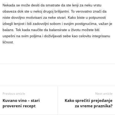
Nekada se može desiti da smatrate da ste lenji za neku vrstu
obaveza dok ste u nekoj drugoj brilijantni. To verovatno znači da
niste dovoljno motivisani za neke stvari. Kako biste u potpunosti
izbegli lenjost i bili zadovoljni sobom i svojim postignućima, važan je
balans. Tek kada naučite da balansirate u životu možete biti
uspešni na svim poljima i doživljavati sebe kao celovitu integrisanu
ličnost.
Previous article
Next article
Kuvano vino – stari
Kako sprečiti prejedanje
provereni recept
za vreme praznika?