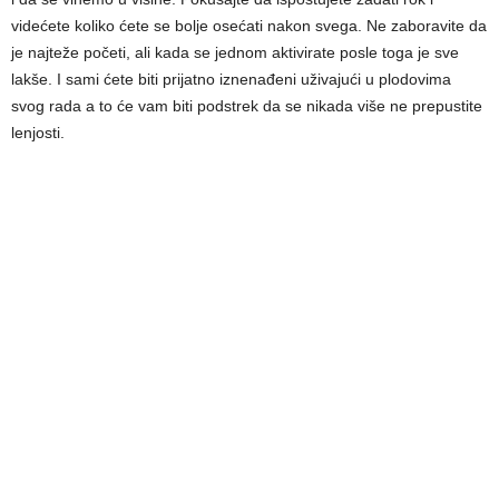
videćete koliko ćete se bolje osećati nakon svega. Ne zaboravite da
je najteže početi, ali kada se jednom aktivirate posle toga je sve
lakše. I sami ćete biti prijatno iznenađeni uživajući u plodovima
svog rada a to će vam biti podstrek da se nikada više ne prepustite
lenjosti.