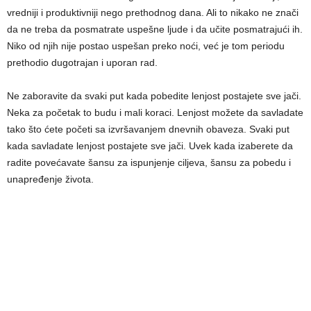
vredniji i produktivniji nego prethodnog dana. Ali to nikako ne znači
da ne treba da posmatrate uspešne ljude i da učite posmatrajući ih.
Niko od njih nije postao uspešan preko noći, već je tom periodu
prethodio dugotrajan i uporan rad.
Ne zaboravite da svaki put kada pobedite lenjost postajete sve jači.
Neka za početak to budu i mali koraci. Lenjost možete da savladate
tako što ćete početi sa izvršavanjem dnevnih obaveza. Svaki put
kada savladate lenjost postajete sve jači. Uvek kada izaberete da
radite povećavate šansu za ispunjenje ciljeva, šansu za pobedu i
unapređenje života.