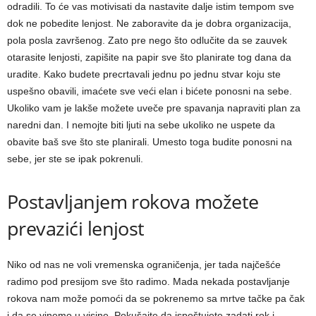
odradili. To će vas motivisati da nastavite dalje istim tempom sve
dok ne pobedite lenjost. Ne zaboravite da je dobra organizacija,
pola posla završenog. Zato pre nego što odlučite da se zauvek
otarasite lenjosti, zapišite na papir sve što planirate tog dana da
uradite. Kako budete precrtavali jednu po jednu stvar koju ste
uspešno obavili, imaćete sve veći elan i bićete ponosni na sebe.
Ukoliko vam je lakše možete uveče pre spavanja napraviti plan za
naredni dan. I nemojte biti ljuti na sebe ukoliko ne uspete da
obavite baš sve što ste planirali. Umesto toga budite ponosni na
sebe, jer ste se ipak pokrenuli.
Postavljanjem rokova možete
prevazići lenjost
Niko od nas ne voli vremenska ograničenja, jer tada najčešće
radimo pod presijom sve što radimo. Mada nekada postavljanje
rokova nam može pomoći da se pokrenemo sa mrtve tačke pa čak
i da se vinemo u visine. Pokušajte da ispoštujete zadati rok i