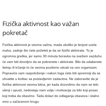
Fizička aktivnost kao važan
pokretač
Fizička aktivnost je veoma važna, mada ukoliko je lenjost uzela
maha, zadnje što ćete poželeti je da se fizički aktivirate. To je
ogromna greška, jer samo 30 minuta boravka na svežem vazduhu
će vam biti dovoljno da se pokrenete i aktivirate. Bilo da odaberete
šetnju ili trčanje to će veoma pozitivno uticati na ceo organizam.
Popraviće vam raspoloženje i nakon toga ćete biti spremniji da se
uhvatite u koštac sa postavljenim zadacima. Ne zaboravite da je
fizička aktivnost veoma bitna, jer kada dozvolimo da nam se telo
ulenji i opusti, nedostaju nam volja i motivacija za bilo koji posao
koji treba da obavimo. Tada dolazi do odlaganja obaveza i stalno
smo u začaranom krugu.