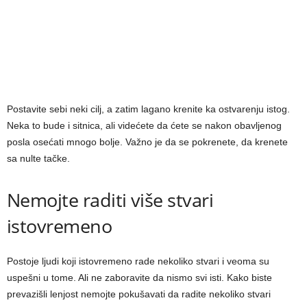
Postavite sebi neki cilj, a zatim lagano krenite ka ostvarenju istog.
Neka to bude i sitnica, ali videćete da ćete se nakon obavljenog
posla osećati mnogo bolje. Važno je da se pokrenete, da krenete
sa nulte tačke.
Nemojte raditi više stvari
istovremeno
Postoje ljudi koji istovremeno rade nekoliko stvari i veoma su
uspešni u tome. Ali ne zaboravite da nismo svi isti. Kako biste
prevazišli lenjost nemojte pokušavati da radite nekoliko stvari