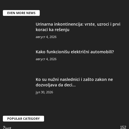
EVEN MORE NEWS
Urinarna inkontinencija: vrste, uzroci i prvi
koraci ka rešenju
август 4, 2026
Kako funkcionišu električni automobili?
август 4, 2026
Ko su nužni naslednici i zašto zakon ne
dozvoljava da deci...
јул 30, 2026
POPULAR CATEGORY
152
Život