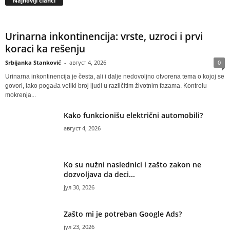
Najnoviji članci
Urinarna inkontinencija: vrste, uzroci i prvi
koraci ka rešenju
Srbijanka Stanković
-
август 4, 2026
0
Urinarna inkontinencija je česta, ali i dalje nedovoljno otvorena tema o kojoj se
govori, iako pogađa veliki broj ljudi u različitim životnim fazama. Kontrolu
mokrenja...
Kako funkcionišu električni automobili?
август 4, 2026
Ko su nužni naslednici i zašto zakon ne
dozvoljava da deci...
јул 30, 2026
Zašto mi je potreban Google Ads?
јул 23, 2026