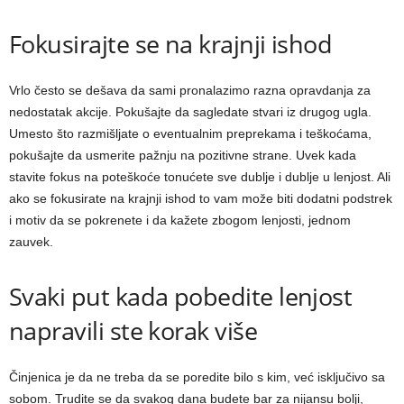
Fokusirajte se na krajnji ishod
Vrlo često se dešava da sami pronalazimo razna opravdanja za
nedostatak akcije. Pokušajte da sagledate stvari iz drugog ugla.
Umesto što razmišljate o eventualnim preprekama i teškoćama,
pokušajte da usmerite pažnju na pozitivne strane. Uvek kada
stavite fokus na poteškoće tonućete sve dublje i dublje u lenjost. Ali
ako se fokusirate na krajnji ishod to vam može biti dodatni podstrek
i motiv da se pokrenete i da kažete zbogom lenjosti, jednom
zauvek.
Svaki put kada pobedite lenjost
napravili ste korak više
Činjenica je da ne treba da se poredite bilo s kim, već isključivo sa
sobom. Trudite se da svakog dana budete bar za nijansu bolji,