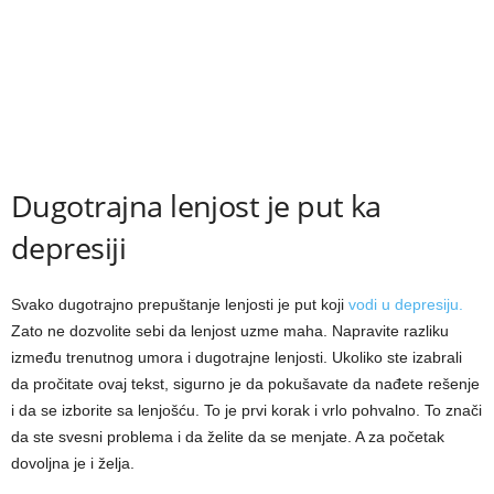
Dugotrajna lenjost je put ka
depresiji
Svako dugotrajno prepuštanje lenjosti je put koji
vodi u depresiju.
Zato ne dozvolite sebi da lenjost uzme maha. Napravite razliku
između trenutnog umora i dugotrajne lenjosti. Ukoliko ste izabrali
da pročitate ovaj tekst, sigurno je da pokušavate da nađete rešenje
i da se izborite sa lenjošću. To je prvi korak i vrlo pohvalno. To znači
da ste svesni problema i da želite da se menjate. A za početak
dovoljna je i želja.