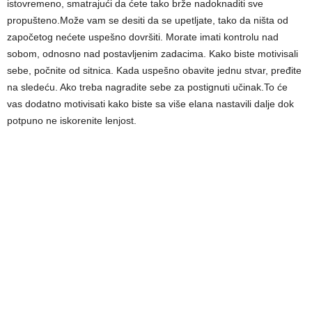
istovremeno, smatrajući da ćete tako brže nadoknaditi sve
propušteno.Može vam se desiti da se upetljate, tako da ništa od
započetog nećete uspešno dovršiti. Morate imati kontrolu nad
sobom, odnosno nad postavljenim zadacima. Kako biste motivisali
sebe, počnite od sitnica. Kada uspešno obavite jednu stvar, pređite
na sledeću. Ako treba nagradite sebe za postignuti učinak.To će
vas dodatno motivisati kako biste sa više elana nastavili dalje dok
potpuno ne iskorenite lenjost.