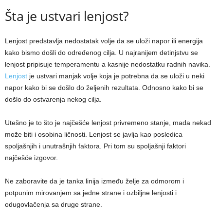
Šta je ustvari lenjost?
Lenjost predstavlja nedostatak volje da se uloži napor ili energija
kako bismo došli do određenog cilja. U najranijem detinjstvu se
lenjost pripisuje temperamentu a kasnije nedostatku radnih navika.
Lenjost
je ustvari manjak volje koja je potrebna da se uloži u neki
napor kako bi se došlo do željenih rezultata. Odnosno kako bi se
došlo do ostvarenja nekog cilja.
Utešno je to što je najčešće lenjost privremeno stanje, mada nekad
može biti i osobina ličnosti. Lenjost se javlja kao posledica
spoljašnjih i unutrašnjih faktora. Pri tom su spoljašnji faktori
najčešće izgovor.
Ne zaboravite da je tanka linija između želje za odmorom i
potpunim mirovanjem sa jedne strane i ozbiljne lenjosti i
odugovlačenja sa druge strane.