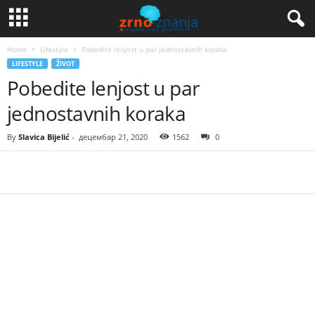
Home
Lifestyle
Pobedite lenjost u par jednostavnih koraka
LIFESTYLE
ŽIVOT
Pobedite lenjost u par
jednostavnih koraka
By
Slavica Bijelić
-
децембар 21, 2020
1562
0