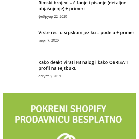
Rimski brojevi – čitanje i pisanje (detaljno
objašnjenje) + primeri
фебруар 22, 2020
Vrste reči u srpskom jeziku – podela + primeri
март 7, 2020
Kako deaktivirati FB nalog i kako OBRISATI
profil na Fejsbuku
август 8, 2019