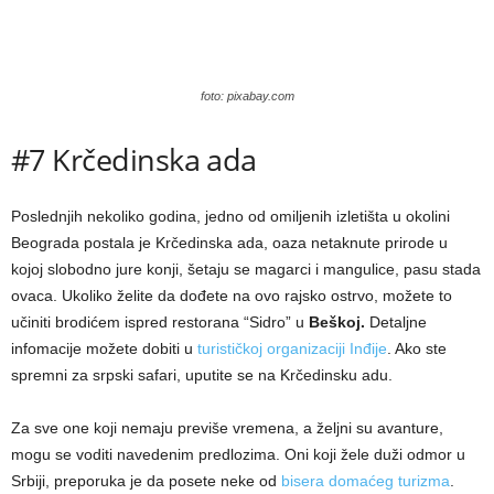
foto: pixabay.com
#7 Krčedinska ada
Poslednjih nekoliko godina, jedno od omiljenih izletišta u okolini
Beograda postala je Krčedinska ada, oaza netaknute prirode u
kojoj slobodno jure konji, šetaju se magarci i mangulice, pasu stada
ovaca. Ukoliko želite da dođete na ovo rajsko ostrvo, možete to
učiniti brodićem ispred restorana “Sidro” u
Beškoj.
Detaljne
infomacije možete dobiti u
turističkoj organizaciji Inđije
. Ako ste
spremni za srpski safari, uputite se na Krčedinsku adu.
Za sve one koji nemaju previše vremena, a željni su avanture,
mogu se voditi navedenim predlozima. Oni koji žele duži odmor u
Srbiji, preporuka je da posete neke od
bisera domaćeg turizma
.