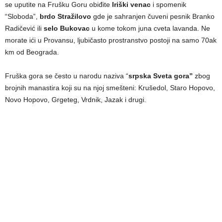
se uputite na Frušku Goru obiđite
Iriški venac
i spomenik
“Sloboda”,
brdo Stražilovo
gde je sahranjen čuveni pesnik Branko
Radičević ili
selo Bukovac
u kome tokom juna cveta lavanda. Ne
morate ići u Provansu, ljubičasto prostranstvo postoji na samo 70ak
km od Beograda.
Fruška gora se često u narodu naziva “
srpska Sveta gora”
zbog
brojnih manastira koji su na njoj smešteni: Krušedol, Staro Hopovo,
Novo Hopovo, Grgeteg, Vrdnik, Jazak i drugi.