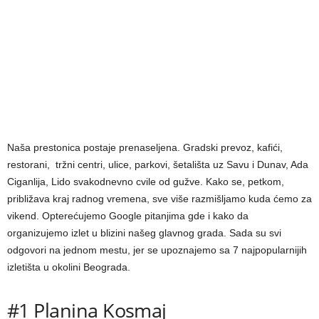
Naša prestonica postaje prenaseljena. Gradski prevoz, kafići,
restorani, tržni centri, ulice, parkovi, šetališta uz Savu i Dunav, Ada
Ciganlija, Lido svakodnevno cvile od gužve. Kako se, petkom,
približava kraj radnog vremena, sve više razmišljamo kuda ćemo za
vikend. Opterećujemo Google pitanjima gde i kako da
organizujemo izlet u blizini našeg glavnog grada. Sada su svi
odgovori na jednom mestu, jer se upoznajemo sa 7 najpopularnijih
izletišta u okolini Beograda.
#1 Planina Kosmaj