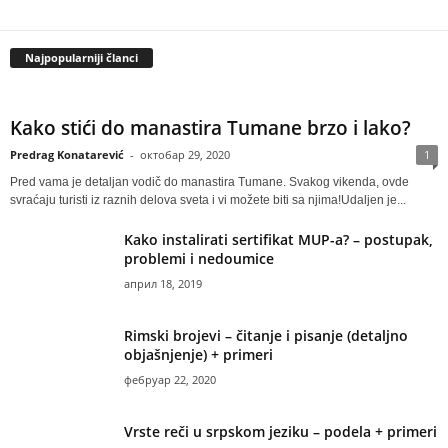
Najpopularniji članci
Kako stići do manastira Tumane brzo i lako?
Predrag Konatarević
-
октобар 29, 2020
1
Pred vama je detaljan vodič do manastira Tumane. Svakog vikenda, ovde
svraćaju turisti iz raznih delova sveta i vi možete biti sa njima!Udaljen je...
Kako instalirati sertifikat MUP-a? – postupak,
problemi i nedoumice
април 18, 2019
Rimski brojevi – čitanje i pisanje (detaljno
objašnjenje) + primeri
фебруар 22, 2020
Vrste reči u srpskom jeziku – podela + primeri