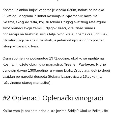
Kosmaj, planina bujne vegetacije visoka 626m, nalazi se na oko
50km od Beograda. Simbol Kosmaja je
Spomenik borcima
Kosmajskog odreda
, koji su tokom Drugog svetskog rata izgubili
život braneći svoju zemlju. Njegovi kraci, vire iznad šume i
podsećaju na hrabrost svih žitelja ovog kraja. Kosmajci su oduvek
bili ratnici koji ne znaju za strah, a jedan od njih je dobro poznat
istoriji – Kosančić Ivan.
Osim spomenika podignutog 1971.godine, ukoliko se uputite na
Kosmaj, možete obići i dva manastira:
Tresije i Pavlovac
. Prvi je
osnovan davne 1309.godine u vreme kralja Dragutina, dok je drugi
sazidan po naredbi despota Stefana Lazarevića u 16.veku (na
ruševinama starog manastira).
#2 Oplenac i Oplenački vinogradi
Koliko vam je poznata priča o kraljevima Srbije? Ukoliko želite više