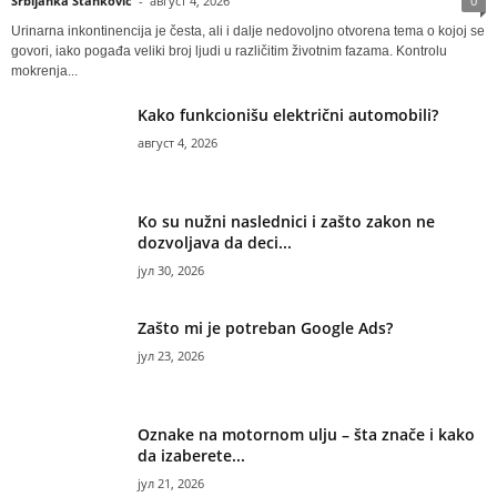
Srbijanka Stanković
-
август 4, 2026
0
Urinarna inkontinencija je česta, ali i dalje nedovoljno otvorena tema o kojoj se
govori, iako pogađa veliki broj ljudi u različitim životnim fazama. Kontrolu
mokrenja...
Kako funkcionišu električni automobili?
август 4, 2026
Ko su nužni naslednici i zašto zakon ne
dozvoljava da deci...
јул 30, 2026
Zašto mi je potreban Google Ads?
јул 23, 2026
Oznake na motornom ulju – šta znače i kako
da izaberete...
јул 21, 2026