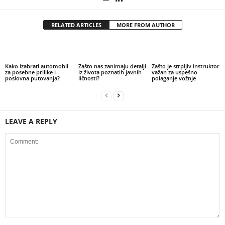
RELATED ARTICLES
MORE FROM AUTHOR
Kako izabrati automobil
Zašto nas zanimaju detalji
Zašto je strpljiv instruktor
za posebne prilike i
iz života poznatih javnih
važan za uspešno
poslovna putovanja?
ličnosti?
polaganje vožnje
LEAVE A REPLY