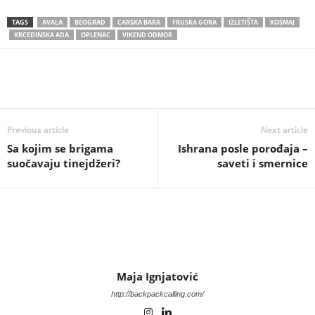
TAGS
AVALA
BEOGRAD
CARSKA BARA
FRUSKA GORA
IZLETIŠTA
KOSMAJ
KRCEDINSKA ADA
OPLENAC
VIKEND ODMOR
Previous article
Next article
Sa kojim se brigama
Ishrana posle porođaja –
suočavaju tinejdžeri?
saveti i smernice
Maja Ignjatović
http://backpackcalling.com/