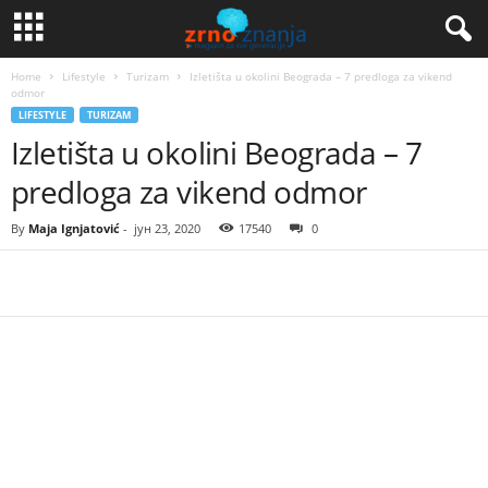
Home
Lifestyle
Turizam
Izletišta u okolini Beograda – 7 predloga za vikend
odmor
LIFESTYLE
TURIZAM
Izletišta u okolini Beograda – 7
predloga za vikend odmor
By
Maja Ignjatović
-
јун 23, 2020
17540
0