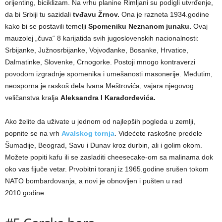
orijenting, biciklizam. Na vrhu planine Rimljani su podigli utvrđenje,
da bi Srbiji tu sazidali
tvđavu Žrnov.
Ona je razneta 1934.godine
kako bi se postavili temelji
Spomeniku Neznanom junaku.
Ovaj
mauzolej „čuva“ 8 karijatida svih jugoslovenskih nacionalnosti:
Srbijanke, Južnosrbijanke, Vojvođanke, Bosanke, Hrvatice,
Dalmatinke, Slovenke, Crnogorke. Postoji mnogo kontraverzi
povodom izgradnje spomenika i umešanosti masonerije. Međutim,
neosporna je raskoš dela Ivana Meštrovića, vajara njegovog
veličanstva kralja
Aleksandra I Karađorđevića.
Ako želite da uživate u jednom od najlepših pogleda u zemlji,
popnite se na vrh
Avalskog tornja
. Videćete raskošne predele
Šumadije, Beograd, Savu i Dunav kroz durbin, ali i golim okom.
Možete popiti kafu ili se zasladiti cheesecake-om sa malinama dok
oko vas fijuče vetar. Prvobitni toranj iz 1965.godine srušen tokom
NATO bombardovanja, a novi je obnovljen i pušten u rad
2010.godine.