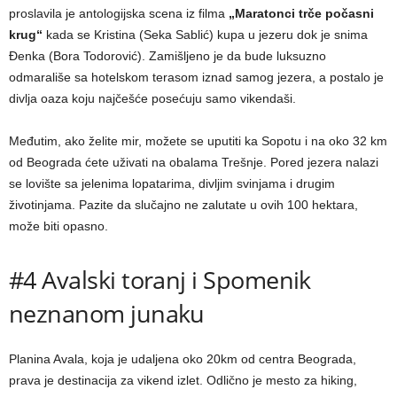
proslavila je antologijska scena iz filma
„Maratonci trče počasni
krug“
kada se Kristina (Seka Sablić) kupa u jezeru dok je snima
Đenka (Bora Todorović). Zamišljeno je da bude luksuzno
odmarališe sa hotelskom terasom iznad samog jezera, a postalo je
divlja oaza koju najčešće posećuju samo vikendaši.
Međutim, ako želite mir, možete se uputiti ka Sopotu i na oko 32 km
od Beograda ćete uživati na obalama Trešnje. Pored jezera nalazi
se lovište sa jelenima lopatarima, divljim svinjama i drugim
životinjama. Pazite da slučajno ne zalutate u ovih 100 hektara,
može biti opasno.
#4 Avalski toranj i Spomenik
neznanom junaku
Planina Avala, koja je udaljena oko 20km od centra Beograda,
prava je destinacija za vikend izlet. Odlično je mesto za hiking,