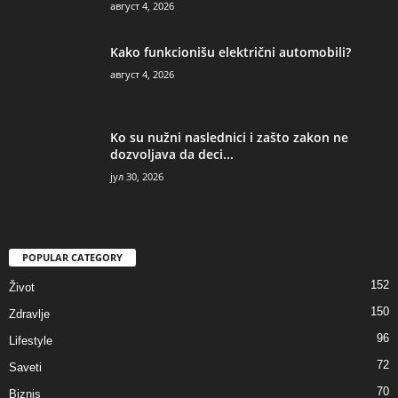
август 4, 2026
Kako funkcionišu električni automobili?
август 4, 2026
Ko su nužni naslednici i zašto zakon ne
dozvoljava da deci...
јул 30, 2026
POPULAR CATEGORY
152
Život
150
Zdravlje
96
Lifestyle
72
Saveti
70
Biznis