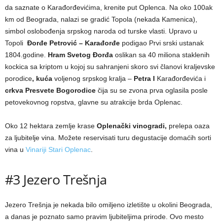
da saznate o Karađorđevićima, krenite put Oplenca. Na oko 100ak
km od Beograda, nalazi se gradić Topola (nekada Kamenica),
simbol oslobođenja srpskog naroda od turske vlasti. Upravo u
Topoli
Đorđe Petrović – Karađorđe
podigao Prvi srski ustanak
1804.godine.
Hram Svetog Đorđa
oslikan sa 40 miliona staklenih
kockica sa kriptom u kojoj su sahranjeni skoro svi članovi kraljevske
porodice
, kuća
voljenog srpskog kralja –
Petra I
Karađorđevića i
crkva Presvete Bogorodice
čija su se zvona prva oglasila posle
petovekovnog ropstva, glavne su atrakcije brda Oplenac.
Oko 12 hektara zemlje krase
Oplenački vinogradi,
prelepa oaza
za ljubitelje vina. Možete reservisati turu degustacije domaćih sorti
vina u
Vinariji Stari Oplenac
.
#3 Jezero Trešnja
Jezero Trešnja je nekada bilo omiljeno izletište u okolini Beograda,
a danas je poznato samo pravim ljubiteljima prirode. Ovo mesto