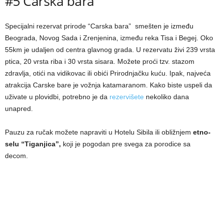
#5 Carska bara
Specijalni rezervat prirode “Carska bara” smešten je između
Beograda, Novog Sada i Zrenjenina, između reka Tisa i Begej. Oko
55km je udaljen od centra glavnog grada. U rezervatu živi 239 vrsta
ptica, 20 vrsta riba i 30 vrsta sisara. Možete proći tzv. stazom
zdravlja, otići na vidikovac ili obići Prirodnjačku kuću. Ipak, najveća
atrakcija Carske bare je vožnja katamaranom. Kako biste uspeli da
uživate u plovidbi, potrebno je da
rezervišete
nekoliko dana
unapred.
Pauzu za ručak možete napraviti u Hotelu Sibila ili obližnjem
etno-
selu “Tiganjica”,
koji je pogodan pre svega za porodice sa
decom.