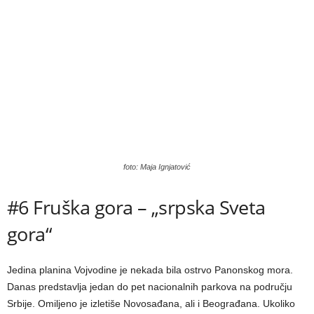
foto: Maja Ignjatović
#6 Fruška gora – „srpska Sveta
gora“
Jedina planina Vojvodine je nekada bila ostrvo Panonskog mora.
Danas predstavlja jedan do pet nacionalnih parkova na području
Srbije. Omiljeno je izletiše Novosađana, ali i Beograđana. Ukoliko