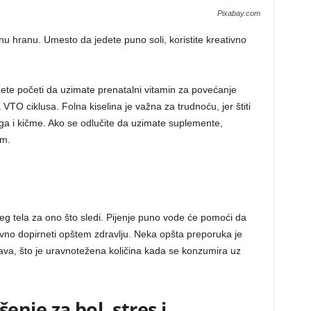
Pixabay.com
nu hranu. Umesto da jedete puno soli, koristite kreativno
ožete početi da uzimate prenatalni vitamin za povećanje
VTO ciklusa. Folna kiselina je važna za trudnoću, jer štiti
ga i kičme. Ako se odlučite da uzimate suplemente,
om.
eg tela za ono što sledi. Pijenje puno vode će pomoći da
aravno dopirneti opštem zdravlju. Neka opšta preporuka je
va, što je uravnotežena količina kada se konzumira uz
nje za bol, stres i