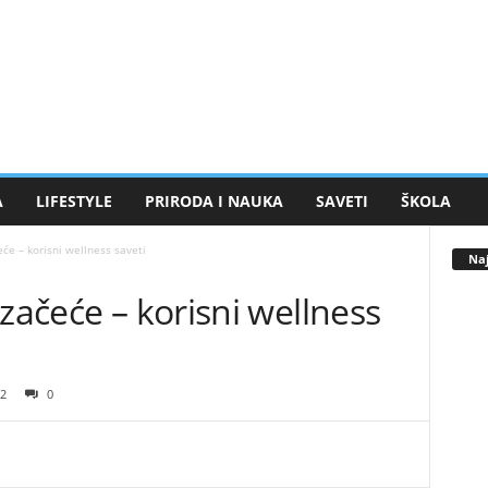
A
LIFESTYLE
PRIRODA I NAUKA
SAVETI
ŠKOLA
će – korisni wellness saveti
Naj
 začeće – korisni wellness
2
0