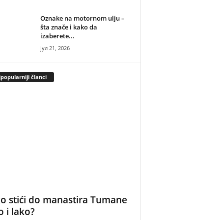
Oznake na motornom ulju –
šta znače i kako da
izaberete...
јул 21, 2026
popularniji članci
o stići do manastira Tumane
o i lako?