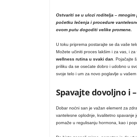
Ostvariti se u ulozi roditelja – mnogim 
početku lečenja i procedure vantelesn
ovom putu dogoditi velike promene.
U toku priprema postarajte se da vaše tel
Možete učiniti proces lakšim i za vas, i za
wellness rutina u svaki dan
. Pojačajte 
priliku da se osećate dobro i udobno u sv
svoje telo i um za novo poglavlje u vašem 
Spavajte dovoljno i –
Dobar noćni san je važan element za zdrav
vantelesne oplodnje, kvalitetno spavanje 
pomaže u regulisanju hormona, kao i poprav