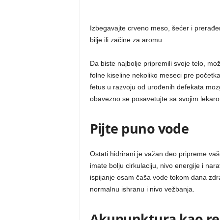
Izbegavajte crveno meso, šećer i prerađe
bilje ili začine za aromu.
Da biste najbolje pripremili svoje telo, m
folne kiseline nekoliko meseci pre početka 
fetus u razvoju od urođenih defekata moz
obavezno se posavetujte sa svojim lekar
Pijte puno vode
Ostati hidrirani je važan deo pripreme vaš
imate bolju cirkulaciju, nivo energije i n
ispijanje osam čaša vode tokom dana zdra
normalnu ishranu i nivo vežbanja.
Akupunktura kao reše