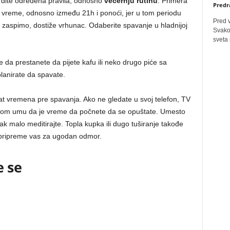
vrdite određena pravila, odnosno
večernju rutinu
. Primera
Predr
o vreme, odnosno između 21h i ponoći, jer u tom periodu
Pred 
zaspimo, dostiže vrhunac. Odaberite spavanje u hladnijoj
Svakog
sveta 
 da prestanete da pijete kafu ili neko drugo piće sa
planirate da spavate.
at vremena pre spavanja. Ako ne gledate u svoj telefon, TV
e svom umu da je vreme da počnete da se opuštate. Umesto
 čak malo meditirajte. Topla kupka ili dugo tuširanje takođe
 pripreme vas za ugodan odmor.
e se