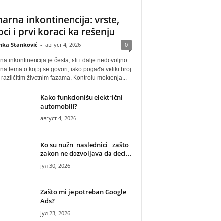
narna inkontinencija: vrste,
oci i prvi koraci ka rešenju
anka Stanković
-
август 4, 2026
0
na inkontinencija je česta, ali i dalje nedovoljno
na tema o kojoj se govori, iako pogađa veliki broj
u različitim životnim fazama. Kontrolu mokrenja...
Kako funkcionišu električni
automobili?
август 4, 2026
Ko su nužni naslednici i zašto
zakon ne dozvoljava da deci...
јул 30, 2026
Zašto mi je potreban Google
Ads?
јул 23, 2026