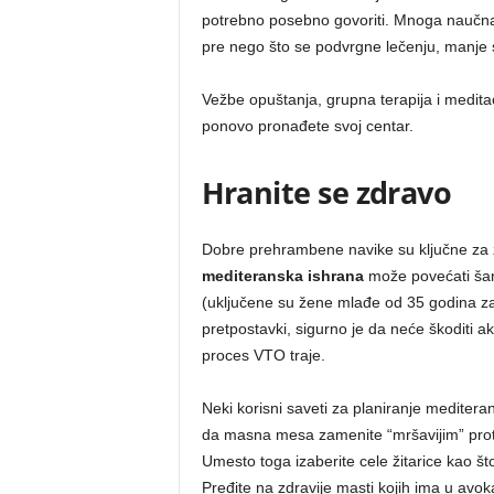
potrebno posebno govoriti. Mnoga nauč
pre nego što se podvrgne lečenju, manje 
Vežbe opuštanja, grupna terapija i medit
ponovo pronađete svoj centar.
Hranite se zdravo
Dobre prehrambene navike su ključne za 
mediteranska ishrana
može povećati šan
(uključene su žene mlađe od 35 godina za
pretpostavki, sigurno je da neće škoditi a
proces VTO traje.
Neki korisni saveti za planiranje mediter
da masna mesa zamenite “mršavijim” protei
Umesto toga izaberite cele žitarice kao što
Pređite na zdravije masti kojih ima u av