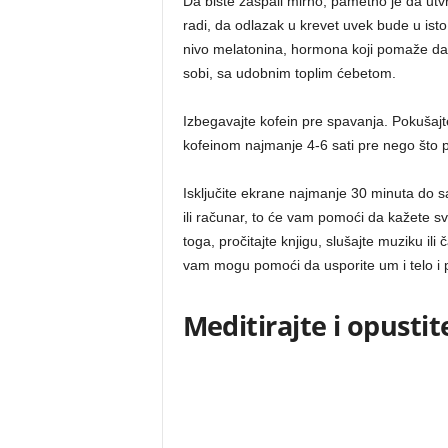
Da biste zaspali mirno, pametno je da ut
radi, da odlazak u krevet uvek bude u ist
nivo melatonina, hormona koji pomaže da 
sobi, sa udobnim toplim ćebetom.
Izbegavajte kofein pre spavanja. Pokušajte
kofeinom najmanje 4-6 sati pre nego što 
Isključite ekrane najmanje 30 minuta do s
ili računar, to će vam pomoći da kažet
toga, pročitajte knjigu, slušajte muziku ili
vam mogu pomoći da usporite um i telo i
Meditirajte i opustit