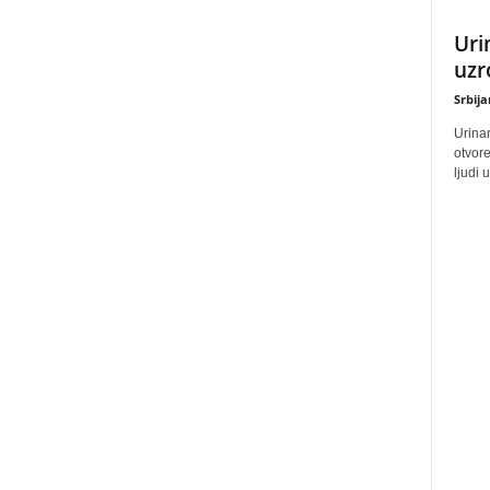
Uri
uzr
Srbij
Urinar
otvore
ljudi 