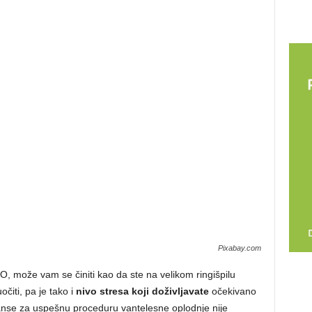
Pixabay.com
, može vam se činiti kao da ste na velikom ringišpilu
čiti, pa je tako i
nivo stresa koji doživljavate
očekivano
šanse za uspešnu proceduru vantelesne oplodnje nije