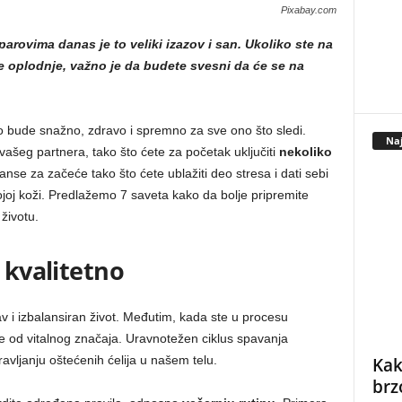
Pixabay.com
parovima danas je to veliki izazov i san. Ukoliko ste na
e oplodnje, važno je da budete svesni da će se na
o bude snažno, zdravo i spremno za sve ono što sledi.
Naj
 vašeg partnera, tako što ćete za početak uključiti
nekoliko
šanse za začeće tako što ćete ublažiti deo stresa i dati sebi
ojoj koži. Predlažemo 7 saveta kako da bolje pripremite
životu.
 kvalitetno
 i izbalansiran život. Međutim, kada ste u procesu
je od vitalnog značaja. Uravnotežen ciklus spavanja
ljanju oštećenih ćelija u našem telu.
Kak
brz