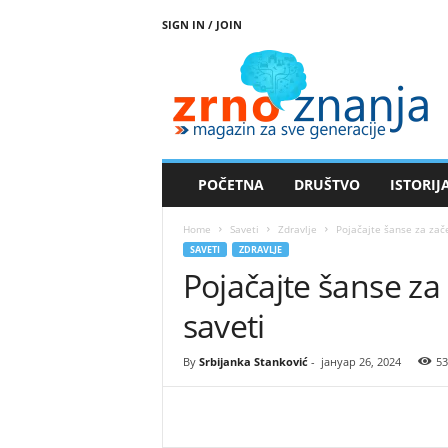
SIGN IN / JOIN
Z
r
n
o
z
n
a
POČETNA
DRUŠTVO
ISTORIJ
n
j
Home
Saveti
Zdravlje
Pojačajte šanse za zače
a
SAVETI
ZDRAVLJE
Pojačajte šanse za
saveti
By
Srbijanka Stanković
-
јануар 26, 2024
53