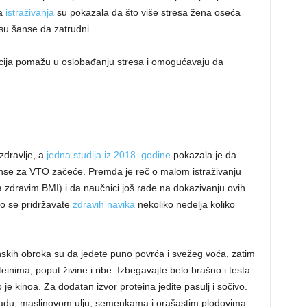
na
istraživanja
su pokazala da što više stresa žena oseća
su šanse da zatrudni.
acija pomažu u oslobađanju stresa i omogućavaju da
zdravlje, a
jedna studija iz 2018. godine
pokazala je da
se za VTO začeće. Premda je reč o malom istraživanju
 zdravim BMI) i da naučnici još rade na dokazivanju ovih
ko se pridržavate
zdravih navika
nekoliko nedelja koliko
anskih obroka su da jedete puno povrća i svežeg voća, zatim
nima, poput živine i ribe. Izbegavajte belo brašno i testa.
 je kinoa. Za dodatan izvor proteina jedite pasulj i sočivo.
okadu, maslinovom ulju, semenkama i orašastim plodovima.