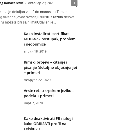
ag Konatarević
-
октобар 29, 2020
1
vama je detaljan vodič do manastira Tumane.
 vikenda, ovde svraćaju turisti iz raznih delova
i vi možete biti sa njima!Udaljen je...
Kako instalirati sertifikat
MUP-a? – postupak, problemi
i nedoumice
април 18, 2019
Rimski brojevi – čitanje i
pisanje (detaljno objašnjenje)
+ primeri
фебруар 22, 2020
Vrste reči u srpskom jeziku –
podela + primeri
март 7, 2020
Kako deaktivirati FB nalog i
kako OBRISATI profil na
Fejsbuku