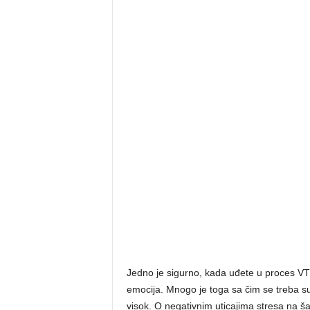
Jedno je sigurno, kada uđete u proces VTO
emocija. Mnogo je toga sa čim se treba suo
visok. O negativnim uticajima stresa na 