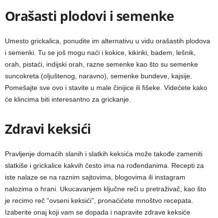
Orašasti plodovi i semenke
Umesto grickalica, ponudite im alternativu u vidu orašastih plodova
i semenki. Tu se još mogu naći i kokice, kikiriki, badem, lešnik,
orah, pistaći, indijski orah, razne semenke kao što su semenke
suncokreta (oljuštenog, naravno), semenke bundeve, kajsije.
Pomešajte sve ovo i stavite u male činijice ili fišeke. Videćete kako
će klincima biti interesantno za grickanje.
Zdravi keksići
Pravljenje domaćih slanih i slatkih keksića može takođe zameniti
slatkiše i grickalice kakvih često ima na rođendanima. Recepti za
iste nalaze se na raznim sajtovima, blogovima ili instagram
nalozima o hrani. Ukucavanjem ključne reči u pretraživač, kao što
je recimo reč “ovseni keksići”, pronaćićete mnoštvo recepata.
Izaberite onaj koji vam se dopada i napravite zdrave keksiće