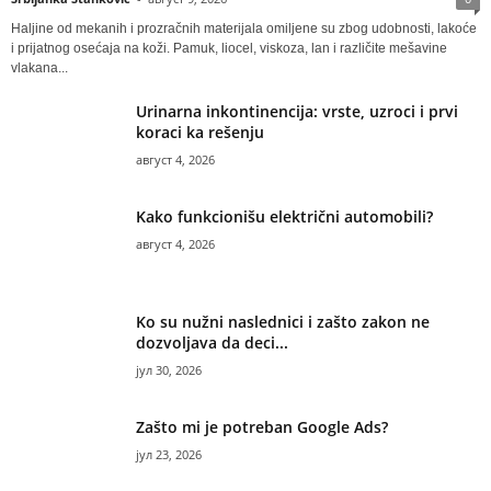
Haljine od mekanih i prozračnih materijala omiljene su zbog udobnosti, lakoće
i prijatnog osećaja na koži. Pamuk, liocel, viskoza, lan i različite mešavine
vlakana...
Urinarna inkontinencija: vrste, uzroci i prvi
koraci ka rešenju
август 4, 2026
Kako funkcionišu električni automobili?
август 4, 2026
Ko su nužni naslednici i zašto zakon ne
dozvoljava da deci...
јул 30, 2026
Zašto mi je potreban Google Ads?
јул 23, 2026