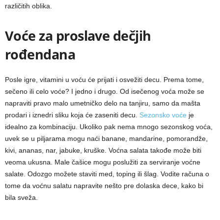
različitih oblika.
Voće za proslave dečjih
rođendana
Posle igre, vitamini u voću će prijati i osvežiti decu. Prema tome,
sečeno ili celo voće? I jedno i drugo. Od isečenog voća može se
napraviti pravo malo umetničko delo na tanjiru, samo da mašta
prodari i iznedri sliku koja će zaseniti decu.
Sezonsko voće
je
idealno za kombinaciju. Ukoliko pak nema mnogo sezonskog voća,
uvek se u piljarama mogu naći banane, mandarine, pomorandže,
kivi, ananas, nar, jabuke, kruške. Voćna salata takođe može biti
veoma ukusna. Male čašice mogu poslužiti za serviranje voćne
salate. Odozgo možete staviti med, toping ili šlag. Vodite računa o
tome da voćnu salatu napravite nešto pre dolaska dece, kako bi
bila sveža.