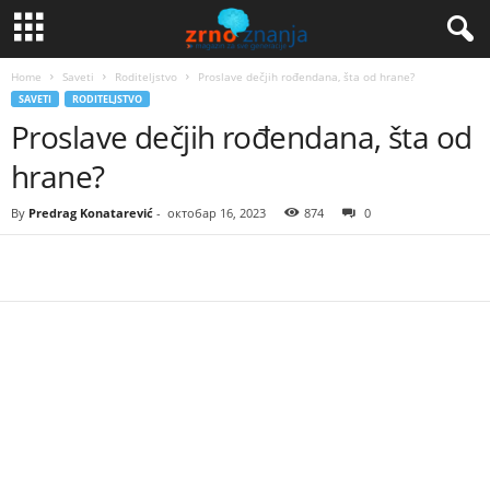
Home
Saveti
Roditeljstvo
Proslave dečjih rođendana, šta od hrane?
SAVETI
RODITELJSTVO
Proslave dečjih rođendana, šta od
hrane?
By
Predrag Konatarević
-
октобар 16, 2023
874
0