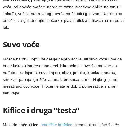
voća, od povrća možete napraviti razne kreativne oblike na tanjiru.
Takođe, većina nabrojanog povrća može biti i grilovano. Ukoliko se
odlučite za gril, dodajte i pečurke, plavi patlidžan, tikvicu, crni i prazi
luk.
Suvo voće
Možda na prvu loptu ne deluje najprivlačnije, ali suvo voće ume da
bude itekako interesantno deci. Iskombinujte sve što možete da
nađete u radnjama: suvu kajsiju, šljivu, jabuku, krušku, bananu,
smokvu, papaju, grožđe, ananas, brusnicu, urme. Najbolje je ne
mešati svo ovo voće. Procenite šta je dobro pomešati, a šta ne i
servirajte.
Kiflice i druga “testa”
Male domaće kiflice,
američke krofnice
i kroasani su nešto što će