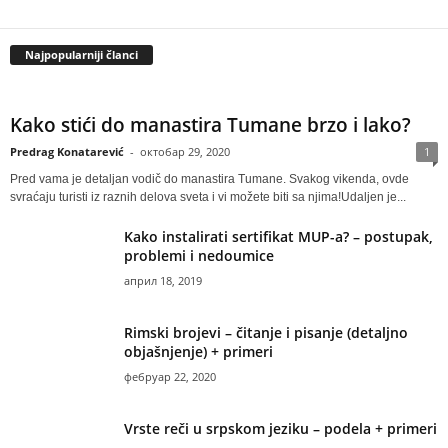
Najpopularniji članci
Kako stići do manastira Tumane brzo i lako?
Predrag Konatarević
-
октобар 29, 2020
1
Pred vama je detaljan vodič do manastira Tumane. Svakog vikenda, ovde
svraćaju turisti iz raznih delova sveta i vi možete biti sa njima!Udaljen je...
Kako instalirati sertifikat MUP-a? – postupak,
problemi i nedoumice
април 18, 2019
Rimski brojevi – čitanje i pisanje (detaljno
objašnjenje) + primeri
фебруар 22, 2020
Vrste reči u srpskom jeziku – podela + primeri