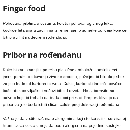
Finger food
Pohovana piletina u susamu, kolutići pohovanog crnog luka,
kockice feta sira u začinima iz rerne, samo su neke od ideja koje će
biti pravi hit na dečijem rođendanu.
Pribor na rođendanu
Kako bismo smanjili upotrebu plastične ambalaže i poslali deci
jasnu poruku o očuvanju životne sredine, poželjno bi bilo da pribor
za jelo bude od kartona i drveta. Dakle, kartonski tanjirići, cevčice i
čaše, dok će viljuške i noževi biti od drveta. Ne zaboravite na
salvete koje bi trebalo da budu deci pri ruci. Preporučljivo je da
pribor za jelo bude isti ili sličan celokupnoj dekoraciji rođendana.
Važno je da vodite računa o alergenima koji ste koristili u serviranoj
hrani. Deca često umeju da budu alergična na pojedine sastojke