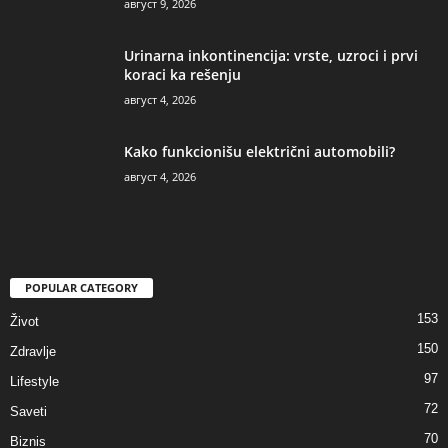
август 9, 2026
Urinarna inkontinencija: vrste, uzroci i prvi
koraci ka rešenju
август 4, 2026
Kako funkcionišu električni automobili?
август 4, 2026
POPULAR CATEGORY
153
Život
150
Zdravlje
97
Lifestyle
72
Saveti
70
Biznis