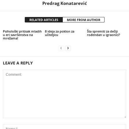
Predrag Konatarević
RELATED ARTICLES
MORE FROM AUTHOR
Psihološki pritisak mladih
8 ideja za poklon za
Šta spremiti za dečiji
u eri savršenstva na
učiteljicu
rođendan u igraonici?
mrežama!
LEAVE A REPLY