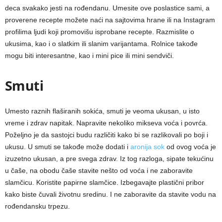
deca svakako jesti na rođendanu. Umesite ove poslastice sami, a
proverene recepte možete naći na sajtovima hrane ili na Instagram
profilima ljudi koji promovišu isprobane recepte. Razmislite o
ukusima, kao i o slatkim ili slanim varijantama. Rolnice takođe
mogu biti interesantne, kao i mini pice ili mini sendviči.
Smuti
Umesto raznih flaširanih sokića, smuti je veoma ukusan, u isto
vreme i zdrav napitak. Napravite nekoliko mikseva voća i povrća.
Poželjno je da sastojci budu različiti kako bi se razlikovali po boji i
ukusu. U smuti se takođe može dodati i
aronija sok
od ovog voća je
izuzetno ukusan, a pre svega zdrav. Iz tog razloga, sipate tekućinu
u čaše, na obodu čaše stavite nešto od voća i ne zaboravite
slamčicu. Koristite papirne slamčice. Izbegavajte plastični pribor
kako biste čuvali životnu sredinu. I ne zaboravite da stavite vodu na
rođendansku trpezu.