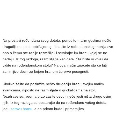
Na proslavi rođendana svog deteta, ponudite malim gostima nešto
drugačiji meni od uobičajenog. Izbacite iz rođendanskog menija sve
ono o čemu ste ranije razmišljali i servirajte im hranu kojoj se ne
nadaju. Iz tog razloga, razmišljajte kao dete. Šta biste vi voleli da
vidite na rođendanskom stolu? Na ovaj način znaćete šta će biti
zanimljivo deci i za kojom hranom će prvo posegnuti.
Ukoliko želite da poslužite nešto drugačiju hranu svojim malim
zvanicama, nipošto ne razmišljate o grickalicama na stolu.
Nezdrave su, veoma brzo zasite decu i neće jesti ništa drugo osim
njih. Iz tog razloga se postarajte da na rođendanu vašeg deteta
jedu
zdravu hranu
, a da pritom bude i primamljiva.