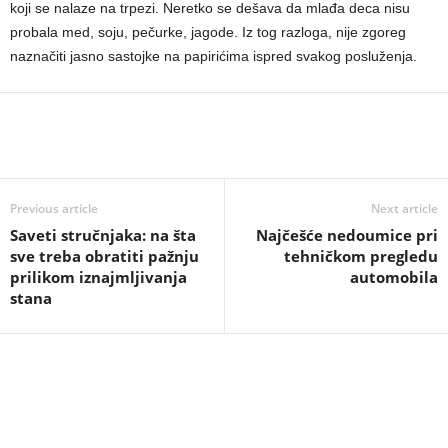
koji se nalaze na trpezi. Neretko se dešava da mlađa deca nisu
probala med, soju, pečurke, jagode. Iz tog razloga, nije zgoreg
naznačiti jasno sastojke na papirićima ispred svakog posluženja.
Previous article
Next article
Saveti stručnjaka: na šta
Najčešće nedoumice pri
sve treba obratiti pažnju
tehničkom pregledu
prilikom iznajmljivanja
automobila
stana