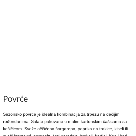
Povrće
Sezonsko povrće je idealna kombinacija za trpezu na dečijim
rođendanima. Salate pakovane u malim kartonskim čašicama sa
kašičicom. Sveže očišćena šargarepa, paprika na trakice, kiseli ili
sveži krastavci, paradajz, čeri paradajz, brokoli, karfiol. Kao i kod