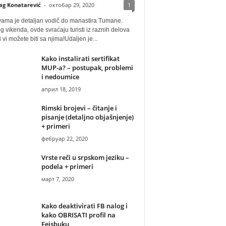
ag Konatarević
-
октобар 29, 2020
1
vama je detaljan vodič do manastira Tumane.
 vikenda, ovde svraćaju turisti iz raznih delova
i vi možete biti sa njima!Udaljen je...
Kako instalirati sertifikat
MUP-a? – postupak, problemi
i nedoumice
април 18, 2019
Rimski brojevi – čitanje i
pisanje (detaljno objašnjenje)
+ primeri
фебруар 22, 2020
Vrste reči u srpskom jeziku –
podela + primeri
март 7, 2020
Kako deaktivirati FB nalog i
kako OBRISATI profil na
Fejsbuku