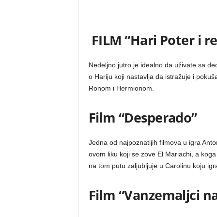
FILM “Hari Poter i re
Nedeljno jutro je idealno da uživate sa dec
o Hariju koji nastavlja da istražuje i pokuš
Ronom i Hermionom.
Film “Desperado”
Jedna od najpoznatijih filmova u igra Anto
ovom liku koji se zove El Mariachi, a koga
na tom putu zaljubljuje u Carolinu koju ig
Film “Vanzemaljci n