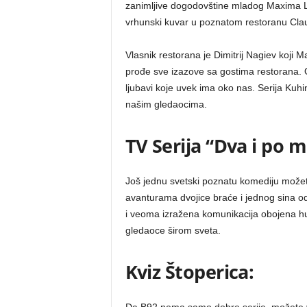
zanimljive dogodovštine mladog Maxima L
vrhunski kuvar u poznatom restoranu Cla
Vlasnik restorana je Dimitrij Nagiev koji 
prođe sve izazove sa gostima restorana. Ovo 
ljubavi koje uvek ima oko nas. Serija Kuhin
našim gledaocima.
TV Serija “Dva i po 
Još jednu svetski poznatu komediju možet
avanturama dvojice braće i jednog sina od
i veoma izražena komunikacija obojena h
gledaoce širom sveta.
Kviz Štoperica: