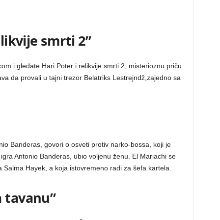
likvije smrti 2”
om i gledate Hari Poter i relikvije smrti 2, misterioznu priču
ava da provali u tajni trezor Belatriks Lestrejndž,zajedno sa
nio Banderas, govori o osveti protiv narko-bossa, koji je
 igra Antonio Banderas, ubio voljenu ženu. El Mariachi se
ra Salma Hayek, a koja istovremeno radi za šefa kartela.
a tavanu”