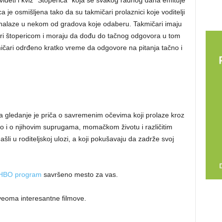
deti i kviz “Štoperica” koja se svakog radnog dana emituje
 je osmišljena tako da su takmičari prolaznici koje voditelji
ronalaze u nekom od gradova koje odaberu. Takmičari imaju
i štopericom i moraju da dođu do tačnog odgovora u tom
mičari odrđeno kratko vreme da odgovore na pitanja tačno i
a gledanje je priča o savremenim očevima koji prolaze kroz
kao i o njihovim suprugama, momačkom životu i različitim
ašli u roditeljskoj ulozi, a koji pokušavaju da zadrže svoj
HBO program
savršeno mesto za vas.
veoma interesantne filmove.