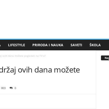
A
LIFESTYLE
PRIRODA I NAUKA
SAVETI
ŠKOLA
žaj ovih dana možete pogledati na TV-u?
Naj
sadržaj ovih dana možete
803
0