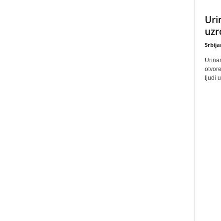
Uri
uzr
Srbij
Urinar
otvore
ljudi 