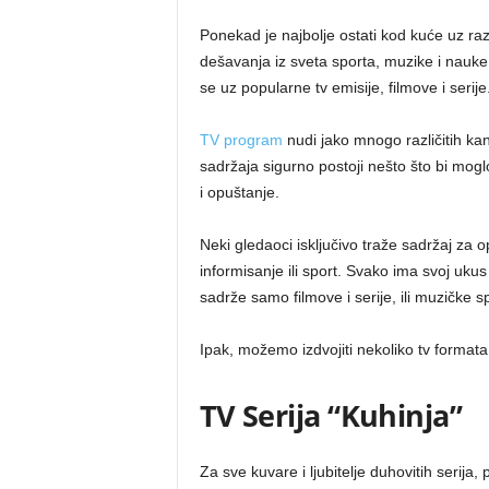
Ponekad je najbolje ostati kod kuće uz raz
dešavanja iz sveta sporta, muzike i nauke,
se uz popularne tv emisije, filmove i serije
TV program
nudi jako mnogo različitih kana
sadržaja sigurno postoji nešto što bi mog
i opuštanje.
Neki gledaoci isključivo traže sadržaj za 
informisanje ili sport. Svako ima svoj ukus 
sadrže samo filmove i serije, ili muzičke s
Ipak, možemo izdvojiti nekoliko tv formata
TV Serija “Kuhinja”
Za sve kuvare i ljubitelje duhovitih serija