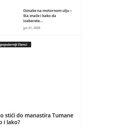
Oznake na motornom ulju –
šta znače i kako da
izaberete...
јул 21, 2026
popularniji članci
o stići do manastira Tumane
o i lako?