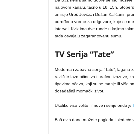
Da B92 nema samo dobre serije, možete vi
na ovom kanalu, tačno u 18: 15h. Štoperica
emisije Uroš Jovičić i Dušan Kaličanin p
određeno vreme za odgovore, koje se mer
interval. Kviz ima dve runde u kojima tak
tada osvajaju zagarantovanu sumu.
TV Serija “Tate”
Moderna i zabavna serija “Tate”, lagana z
različite faze očinstva i bračne izazove, 
tipovima očeva, koji su se manje ili više sn
dosadašnji momački život.
Ukoliko više volite filmove i serije onda je
Baš ovih dana možete pogledati sledeće 