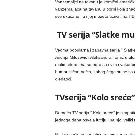
Vanzemaljci na tavanu je komični američki 
vanzemaljaca na tavanu u borbi koja znač
sve ukućane i u njoj možete uživati na H
TV serija “Slatke m
Veoma popularna i zabavna serija “ Slatk
Andrija Milošević i Aleksandra Tomić u uloz
malim ekranima se bore sa svim svakodbevn
humorističan način, zbbog čega su se sa o
gledaoci.
TVserija “Kolo sreće”
Domaća TV serija “ Kolo sreće” je simpat
jednoga dana osvaja lutriju i na njoj veliki
Na koji način novac utiče na nju samu ali