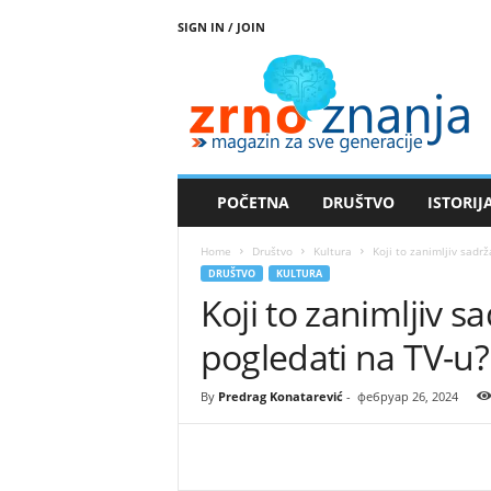
SIGN IN / JOIN
Z
r
n
o
z
n
a
POČETNA
DRUŠTVO
ISTORIJ
n
j
Home
Društvo
Kultura
Koji to zanimljiv sadr
a
DRUŠTVO
KULTURA
Koji to zanimljiv 
pogledati na TV-u?
By
Predrag Konatarević
-
фебруар 26, 2024