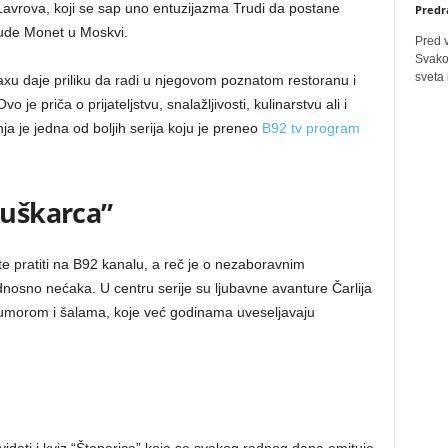
avrova, koji se sap uno entuzijazma Trudi da postane
Predr
ude Monet u Moskvi.
Pred 
Svakog
sveta 
Maxu daje priliku da radi u njegovom poznatom restoranu i
je priča o prijateljstvu, snalažljivosti, kulinarstvu ali i
ja je jedna od boljih serija koju je preneo
B92 tv program
muškarca”
e pratiti na B92 kanalu, a reč je o nezaboravnim
nosno nećaka. U centru serije su ljubavne avanture Čarlija
umorom i šalama, koje već godinama uveseljavaju