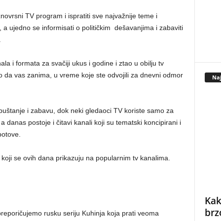
novrsni TV program i ispratiti sve najvažnije teme i
 a ujedno se informisati o političkim dešavanjima i zabaviti
.
la i formata za svačiji ukus i godine i ztao u obilju tv
lo da vas zanima, u vreme koje ste odvojili za dnevni odmor
Naj
opuštanje i zabavu, dok neki gledaoci TV koriste samo za
a danas postoje i čitavi kanali koji su tematski koncipirani i
potove.
 koji se ovih dana prikazuju na popularnim tv kanalima.
Kak
brz
, preporičujemo rusku seriju Kuhinja koja prati veoma