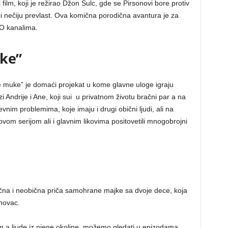
film, koji je režirao Džon Šulc, gde se Pirsonovi bore protiv
i nečiju prevlast. Ova komična porodična avantura je za
BO kanalima.
uke”
e muke” je domaći projekat u kome glavne uloge igraju
i Andrije i Ane, koji sui u privatnom životu bračni par a na
im problemima, koje imaju i drugi obični ljudi, ali na
vom serijom ali i glavnim likovima positovetili mnogobrojni
ična i neobična priča samohrane majke sa dvoje dece, koja
 novac.
 in a ljude iz njene okoline, možemo gledati u epizodama