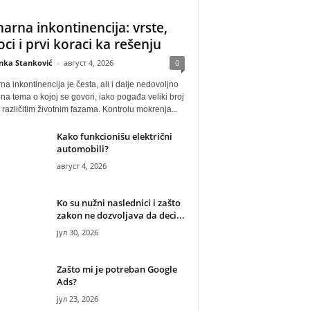
narna inkontinencija: vrste,
oci i prvi koraci ka rešenju
anka Stanković
-
август 4, 2026
0
na inkontinencija je česta, ali i dalje nedovoljno
na tema o kojoj se govori, iako pogađa veliki broj
u različitim životnim fazama. Kontrolu mokrenja...
Kako funkcionišu električni
automobili?
август 4, 2026
Ko su nužni naslednici i zašto
zakon ne dozvoljava da deci...
јул 30, 2026
Zašto mi je potreban Google
Ads?
јул 23, 2026