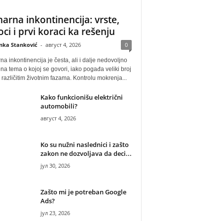
narna inkontinencija: vrste,
oci i prvi koraci ka rešenju
anka Stanković
-
август 4, 2026
0
na inkontinencija je česta, ali i dalje nedovoljno
na tema o kojoj se govori, iako pogađa veliki broj
u različitim životnim fazama. Kontrolu mokrenja...
Kako funkcionišu električni
automobili?
август 4, 2026
Ko su nužni naslednici i zašto
zakon ne dozvoljava da deci...
јул 30, 2026
Zašto mi je potreban Google
Ads?
јул 23, 2026