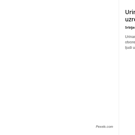
Uri
uzr
Srbij
Urinar
otvore
ljudi 
Pexels.com