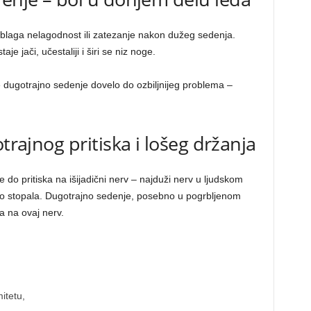
 blaga nelagodnost ili zatezanje nakon dužeg sedenja.
e jači, učestaliji i širi se niz noge.
 dugotrajno sedenje dovelo do ozbiljnijeg problema –
trajnog pritiska i lošeg držanja
 do pritiska na išijadični nerv – najduži nerv u ljudskom
 do stopala. Dugotrajno sedenje, posebno u pogrbljenom
ka na ovaj nerv.
itetu,