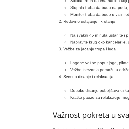
Stolica treba da ima naslon koji
Stopala treba da budu na podu,
Monitor treba da bude u visini oč
Redovno ustajanje i kretanje
Na svakih 45 minuta ustanite i p
Napravite krug oko kancelarije, p
Vežbe za jačanje trupa i leđa
Lagane vežbe poput joge, pilates
Vežbe istezanja pomažu u održava
Svesno disanje i relaksacija
Duboko disanje poboljšava cirkul
Kratke pauze za relaksaciju mogu
Važnost pokreta u s