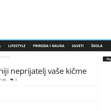
A
LIFESTYLE
PRIRODA I NAUKA
SAVETI
ŠKOLA
aše kičme
Naj
iji neprijatelj vaše kičme
285
0