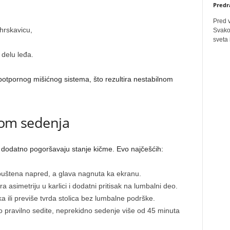
Predr
Pred 
hrskavicu,
Svakog
sveta 
 delu leđa.
otpornog mišićnog sistema, što rezultira nestabilnom
kom sedenja
i dodatno pogoršavaju stanje kičme. Evo najčešćih:
uštena napred, a glava nagnuta ka ekranu.
 asimetriju u karlici i dodatni pritisak na lumbalni deo.
 ili previše tvrda stolica bez lumbalne podrške.
 pravilno sedite, neprekidno sedenje više od 45 minuta