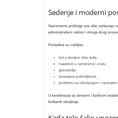
Sedenje i moderni po
Savremene profesije sve više zahtevaju r
administrativni radnici i mnogi drugi prov
Posledice su ozbiljne:
bol u donjem delu leđa,
napetost u ramenima i vratu,
glavobolje,
smanjena pokretljivost,
problemi sa cirkulacijom i varenjem
U kombinaciji sa stresom i fizičkom neakti
koštanih oboljenja.
Kada telo šalje upozo