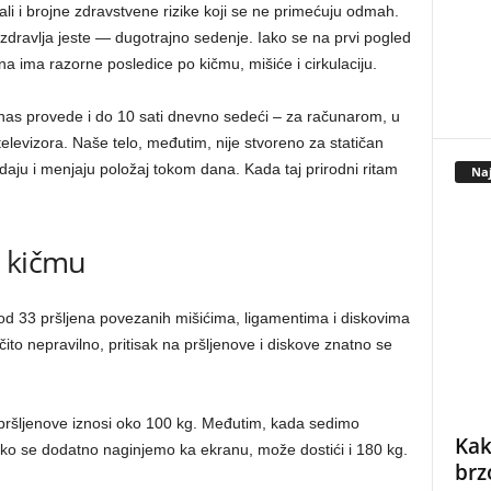
li i brojne zdravstvene rizike koji se ne primećuju odmah.
 zdravlja jeste — dugotrajno sedenje. Iako se na prvi pogled
a ima razorne posledice po kičmu, mišiće i cirkulaciju.
nas provede i do 10 sati dnevno sedeći – za računarom, u
elevizora. Naše telo, međutim, nije stvoreno za statičan
odaju i menjaju položaj tokom dana. Kada taj prirodni ritam
Naj
a kičmu
od 33 pršljena povezanih mišićima, ligamentima i diskovima
to nepravilno, pritisak na pršljenove i diskove znatno se
 pršljenove iznosi oko 100 kg. Međutim, kada sedimo
Kak
a ako se dodatno naginjemo ka ekranu, može dostići i 180 kg.
brz