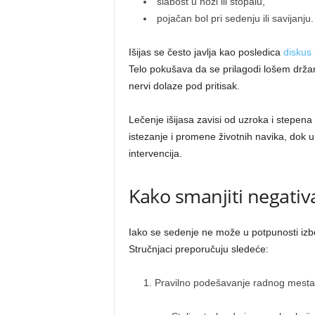
slabost u nozi ili stopalu,
pojačan bol pri sedenju ili savijanju.
Išijas se često javlja kao posledica
diskus 
Telo pokušava da se prilagodi lošem držan
nervi dolaze pod pritisak.
Lečenje išijasa zavisi od uzroka i stepena
istezanje i promene životnih navika, dok 
intervencija.
Kako smanjiti negativ
Iako se sedenje ne može u potpunosti izbe
Stručnjaci preporučuju sledeće:
Pravilno podešavanje radnog mesta