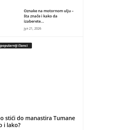
Oznake na motornom ulju –
šta znače i kako da
izaberete...
јул 21, 2026
popularniji članci
o stići do manastira Tumane
o i lako?