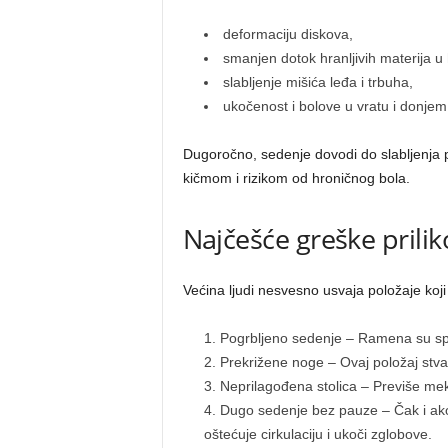
deformaciju diskova,
smanjen dotok hranljivih materija u 
slabljenje mišića leđa i trbuha,
ukočenost i bolove u vratu i donjem
Dugoročno, sedenje dovodi do slabljenja p
kičmom i rizikom od hroničnog bola.
Najčešće greške prili
Većina ljudi nesvesno usvaja položaje koj
Pogrbljeno sedenje – Ramena su sp
Prekrižene noge – Ovaj položaj stvara
Neprilagođena stolica – Previše meka
Dugo sedenje bez pauze – Čak i ako
oštećuje cirkulaciju i ukoči zglobove.