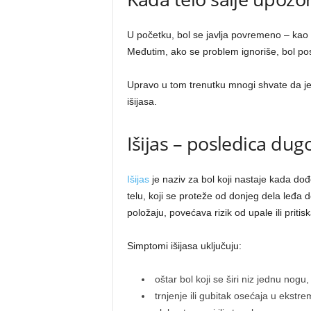
U početku, bol se javlja povremeno – kao
Međutim, ako se problem ignoriše, bol postaj
Upravo u tom trenutku mnogi shvate da je
išijasa.
Išijas – posledica dugo
Išijas
je naziv za bol koji nastaje kada dođe
telu, koji se proteže od donjeg dela leđa
položaju, povećava rizik od upale ili pritis
Simptomi išijasa uključuju:
oštar bol koji se širi niz jednu nogu,
trnjenje ili gubitak osećaja u ekstrem