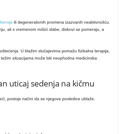
hernije
ili degenerativnih promena izazvanih neaktivnošću.
ju, ali s vremenom mišići slabe, diskovi se pomeraju, a
 oštećenja. U blažim slučajevima pomažu fizikalna terapija,
u težim situacijama može biti neophodna medicinska
an uticaj sedenja na kičmu
ći, postoje načini da se njegove posledice ublaže.