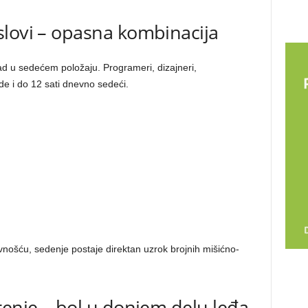
slovi – opasna kombinacija
ad u sedećem položaju. Programeri, dizajneri,
ode i do 12 sati dnevno sedeći.
.
vnošću, sedenje postaje direktan uzrok brojnih mišićno-
renje – bol u donjem delu leđa