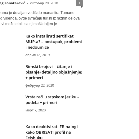
ag Konatarević
-
октобар 29, 2020
1
vama je detaljan vodič do manastira Tumane.
 vikenda, ovde svraćaju turisti iz raznih delova
i vi možete biti sa njima!Udaljen je...
Kako instalirati sertifikat
MUP-a? – postupak, problemi
i nedoumice
април 18, 2019
Rimski brojevi – čitanje i
pisanje (detaljno objašnjenje)
+ primeri
фебруар 22, 2020
Vrste reči u srpskom jeziku –
podela + primeri
март 7, 2020
Kako deaktivirati FB nalog i
kako OBRISATI profil na
Fejsbuku