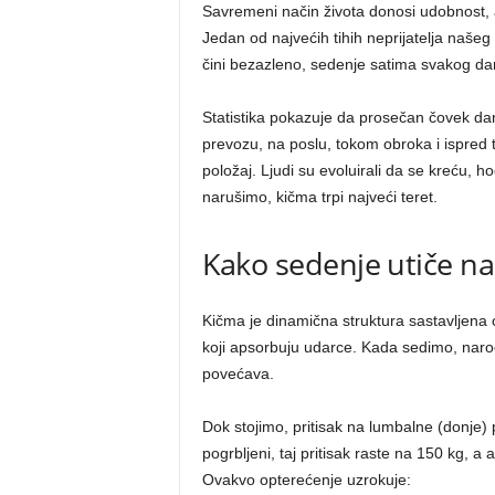
Savremeni način života donosi udobnost, a
Jedan od najvećih tihih neprijatelja našeg
čini bezazleno, sedenje satima svakog dan
Statistika pokazuje da prosečan čovek da
prevozu, na poslu, tokom obroka i ispred t
položaj. Ljudi su evoluirali da se kreću, h
narušimo, kičma trpi najveći teret.
Kako sedenje utiče n
Kičma je dinamična struktura sastavljena 
koji apsorbuju udarce. Kada sedimo, naroči
povećava.
Dok stojimo, pritisak na lumbalne (donje)
pogrbljeni, taj pritisak raste na 150 kg, 
Ovakvo opterećenje uzrokuje: