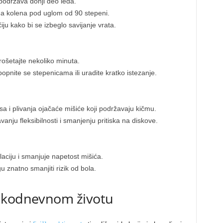
 podržava donji deo leđa.
 a kolena pod uglom od 90 stepeni.
iju kako bi se izbeglo savijanje vrata.
rošetajte nekoliko minuta.
opnite se stepenicama ili uradite kratko istezanje.
a i plivanja ojačaće mišiće koji podržavaju kičmu.
nju fleksibilnosti i smanjenju pritiska na diskove.
aciju i smanjuje napetost mišića.
 znatno smanjiti rizik od bola.
vakodnevnom životu