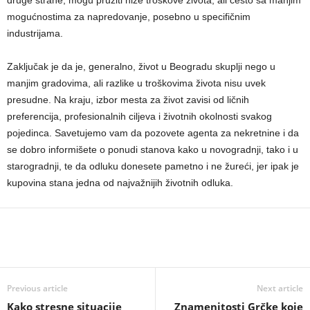
mogućnostima za napredovanje, posebno u specifičnim
industrijama.
Zaključak je da je, generalno, život u Beogradu skuplji nego u
manjim gradovima, ali razlike u troškovima života nisu uvek
presudne. Na kraju, izbor mesta za život zavisi od ličnih
preferencija, profesionalnih ciljeva i životnih okolnosti svakog
pojedinca. Savetujemo vam da pozovete agenta za nekretnine i da
se dobro informišete o ponudi stanova kako u novogradnji, tako i u
starogradnji, te da odluku donesete pametno i ne žureći, jer ipak je
kupovina stana jedna od najvažnijih životnih odluka.
Previous article
Next article
Kako stresne situacije
Znamenitosti Grčke koje