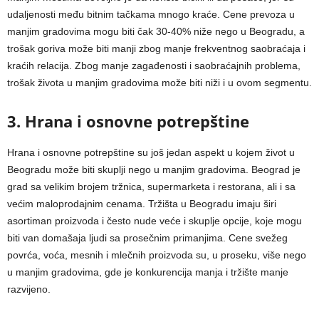
udaljenosti među bitnim tačkama mnogo kraće. Cene prevoza u
manjim gradovima mogu biti čak 30-40% niže nego u Beogradu, a
trošak goriva može biti manji zbog manje frekventnog saobraćaja i
kraćih relacija. Zbog manje zagađenosti i saobraćajnih problema,
trošak života u manjim gradovima može biti niži i u ovom segmentu.
3. Hrana i osnovne potrepštine
Hrana i osnovne potrepštine su još jedan aspekt u kojem život u
Beogradu može biti skuplji nego u manjim gradovima. Beograd je
grad sa velikim brojem tržnica, supermarketa i restorana, ali i sa
većim maloprodajnim cenama. Tržišta u Beogradu imaju širi
asortiman proizvoda i često nude veće i skuplje opcije, koje mogu
biti van domašaja ljudi sa prosečnim primanjima. Cene svežeg
povrća, voća, mesnih i mlečnih proizvoda su, u proseku, više nego
u manjim gradovima, gde je konkurencija manja i tržište manje
razvijeno.