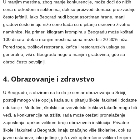
U manjim mestima, zbog manje konkurencije, može doći do nižih
cena u određenim sektorima, dok su proizvodi domaće proizvodnje
često jeftiniji. Iako Beograd nudi bogat asortiman hrane, manji
gradovi često imaju niže cene kada su u pitanju osnovne životne
namirnice. Na primer, kilogram krompira u Beogradu može koštati
100 dinara, dok u manjim mestima cena može biti 20-30% niža.
Pored toga, troškovi restorana, kafića i restoranskih usluga su,
generalno, viši u Beogradu nego u manjim gradovima, gde su
obroci često povoljniji.
4. Obrazovanje i zdravstvo
U Beogradu, s obzirom na to da je centar obrazovanja u Srbiji,
postoji mnogo više opcija kada su u pitanju škole, fakulteti i dodatne
edukacije. Međutim, školski i univerzitetski troškovi takođe mogu biti
veći, a konkurencija na tržištu rada može otežati pronalaženje
zaposlenja, uprkos velikom broju obrazovnih institucija. Privatne
škole i fakulteti u Beogradu imaju značajno više školarine, dok su
javne ustanove, iako jeftinije, još uvek opterećene velikim brojem