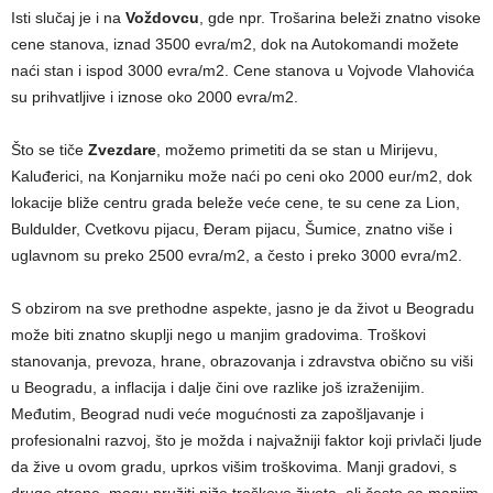
Isti slučaj je i na
Voždovcu
, gde npr. Trošarina beleži znatno visoke
cene stanova, iznad 3500 evra/m2, dok na Autokomandi možete
naći stan i ispod 3000 evra/m2. Cene stanova u Vojvode Vlahovića
su prihvatljive i iznose oko 2000 evra/m2.
Što se tiče
Zvezdare
, možemo primetiti da se stan u Mirijevu,
Kaluđerici, na Konjarniku može naći po ceni oko 2000 eur/m2, dok
lokacije bliže centru grada beleže veće cene, te su cene za Lion,
Buldulder, Cvetkovu pijacu, Đeram pijacu, Šumice, znatno više i
uglavnom su preko 2500 evra/m2, a često i preko 3000 evra/m2.
S obzirom na sve prethodne aspekte, jasno je da život u Beogradu
može biti znatno skuplji nego u manjim gradovima. Troškovi
stanovanja, prevoza, hrane, obrazovanja i zdravstva obično su viši
u Beogradu, a inflacija i dalje čini ove razlike još izraženijim.
Međutim, Beograd nudi veće mogućnosti za zapošljavanje i
profesionalni razvoj, što je možda i najvažniji faktor koji privlači ljude
da žive u ovom gradu, uprkos višim troškovima. Manji gradovi, s
druge strane, mogu pružiti niže troškove života, ali često sa manjim