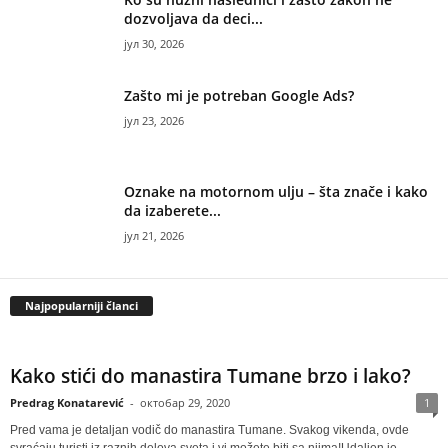
dozvoljava da deci...
јул 30, 2026
Zašto mi je potreban Google Ads?
јул 23, 2026
Oznake na motornom ulju – šta znače i kako
da izaberete...
јул 21, 2026
Najpopularniji članci
Kako stići do manastira Tumane brzo i lako?
Predrag Konatarević
-
октобар 29, 2020
1
Pred vama je detaljan vodič do manastira Tumane. Svakog vikenda, ovde
svraćaju turisti iz raznih delova sveta i vi možete biti sa njima!Udaljen je...