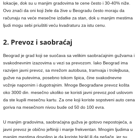
lokacije, dok su u manjim gradovima te cene često i 30-40% niže.
Ovo znači da oni koji žele da žive u Beogradu često moraju da
računaju na veće mesečne izdatke za stan, dok u manjim mestima
ljudi mogu sebi priuštiti veću kvadraturu za istu cenu.
2. Prevoz i saobraćaj
Beograd je grad koji se suočava sa velikim saobraćajnim gužvama i
svakodnevnim izazovima u vezi sa prevozom. Iako Beograd ima
razvijen javni prevoz, sa mrežom autobusa, tramvaja i trolejbusa,
gužve na putevima, posebno tokom špica, čine svakodnevne
vožnje napornim i dugotrajnim. Mnoge Beograđane prevoz košta
oko 3000 din. mesečno ukoliko se koristi javni prevoz,pod uslovom
da ste kupili mesečnu kartu. Za one koji koriste sopstveni auto cena
goriva na mesečnom nivou bude od 50 do 100 evra.
U manjim gradovima, saobraćajna gužva je gotovo nepostojeća, a
javni prevoz je obično jeftiniji i manje frekventan. Mnogim ljudima u
manjim mestima dovoljno je da koriste bicikl ili da pešače, jer su