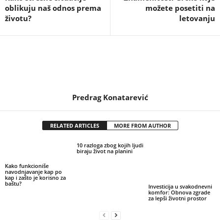
oblikuju naš odnos prema
možete posetiti na
životu?
letovanju
Predrag Konatarević
RELATED ARTICLES
MORE FROM AUTHOR
10 razloga zbog kojih ljudi
biraju život na planini
Kako funkcioniše
navodnjavanje kap po
kap i zašto je korisno za
baštu?
Investicija u svakodnevni
komfor: Obnova zgrade
za lepši životni prostor