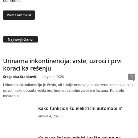
comment.
Najnoviji članci
Urinarna inkontinencija: vrste, uzroci i prvi
koraci ka rešenju
Srbijanka Stanković
-
август 4, 2026
0
Urinarna inkontinencija je česta, ali i dalje nedovoljno otvorena tema o kojoj se
govori, iako pogađa veliki broj ljudi u različitim životnim fazama. Kontrolu
mokrenja...
Kako funkcionišu električni automobili?
август 4, 2026
Ko su nužni naslednici i zašto zakon ne