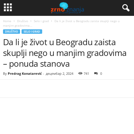
Home
Društvo
Selo i grad
Da li je život u Beogradu zaista skuplji nego u
manjim gradovima...
DRUŠTVO
SELO I GRAD
Da li je život u Beogradu zaista
skuplji nego u manjim gradovima
– ponuda stanova
By
Predrag Konatarević
-
децембар 2, 2024
741
0