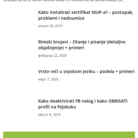
Kako instalirati sertifikat MUP-a? – postupak,
problemi i nedoumice
април 18, 2019
Rimski brojevi – čitanje i pisanje (detaljno
objašnjenje) + primeri
фебруар 22, 2020
Vrste reči u srpskom jeziku – podela + primeri
март 7, 2020
Kako deaktivirati FB nalog i kako OBRISATI
profil na Fejsbuku
август 8, 2019