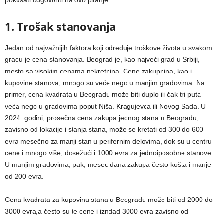
1. Trošak stanovanja
Jedan od najvažnijih faktora koji određuje troškove života u svakom
gradu je cena stanovanja. Beograd je, kao najveći grad u Srbiji,
mesto sa visokim cenama nekretnina. Cene zakupnina, kao i
kupovine stanova, mnogo su veće nego u manjim gradovima. Na
primer, cena kvadrata u Beogradu može biti duplo ili čak tri puta
veća nego u gradovima poput Niša, Kragujevca ili Novog Sada. U
2024. godini, prosečna cena zakupa jednog stana u Beogradu,
zavisno od lokacije i stanja stana, može se kretati od 300 do 600
evra mesečno za manji stan u perifernim delovima, dok su u centru
cene i mnogo više, dosežući i 1000 evra za jednoiposobne stanove.
U manjim gradovima, pak, mesec dana zakupa često košta i manje
od 200 evra.
Cena kvadrata za kupovinu stana u Beogradu može biti od 2000 do
3000 evra,a često su te cene i izndad 3000 evra zavisno od