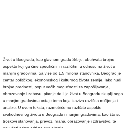
Život u Beogradu, kao glavnom gradu Srbije, obuhvata brojne
aspekte koji ga čine specifičnim i različitim u odnosu na život u
manjim gradovima. Sa više od 1,5 miliona stanovnika, Beograd je
centar političkog, ekonomskog i kulturnog života zemlje. Iako nudi
brojne prednosti, poput većih mogućnosti za zapošljavanje,
obrazovanje i zabavu, pitanje da li je život u Beogradu skuplji nego
u manjim gradovima ostaje tema koja izaziva različita mišljenja i
analize. U ovom tekstu, razmotrićemo različite aspekte
svakodnevnog života u Beogradu i manjim gradovima, kao što su
troškovi stanovanja, prevoz, hrana, obrazovanje i zdravstvo, te
pokušati odgovoriti na ovo pitanje.