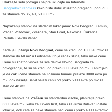
Olakšajte sebi potragu i najpre ukucajte na Internetu
BeogradskiStanovi.rs
kako biste dobili izuzetno preglednu ponudu i
za stanove do 35, 40, 50 i 60 m2.
Najtraženiji stanovi na sledećim lokacijama: Novi Beograd, Zemun,
Vračar, Voždovac, Zvezdara, Stari Grad, Rakovica, Čukarica,
Palilula i Savski Venac.
Kada je u pitanju
Novi Beograd,
cene se krecu od 1500 eur/m2 za
stanove do 60 m2 u Ledinama i to je redak slučaj tako niske cene.
Cene su znatno visoke za sve delove Novog Beograda za
novogradnju, te su se kreću od preko 3000 evra po m2. Zanimljivo
je da čak i cene stanova na Tošinom bunaru prelaze 3000 evra po
m2, dok naselje Belvil beleži cenu od preko 5000 evra po m2 za
stan od 48 m2.
Cene stanova na
Vračaru
su standardno visoke, planirajte preko
3300 evra/m2, kako za Crveni Krst, tako i za Južni Bulevar i ostale
lokacije, dok ćete za neke stanove naći cenu i preko 4000 evra/m2.