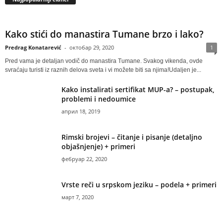
Kako stići do manastira Tumane brzo i lako?
Predrag Konatarević
-
октобар 29, 2020
1
Pred vama je detaljan vodič do manastira Tumane. Svakog vikenda, ovde
svraćaju turisti iz raznih delova sveta i vi možete biti sa njima!Udaljen je...
Kako instalirati sertifikat MUP-a? – postupak,
problemi i nedoumice
април 18, 2019
Rimski brojevi – čitanje i pisanje (detaljno
objašnjenje) + primeri
фебруар 22, 2020
Vrste reči u srpskom jeziku – podela + primeri
март 7, 2020