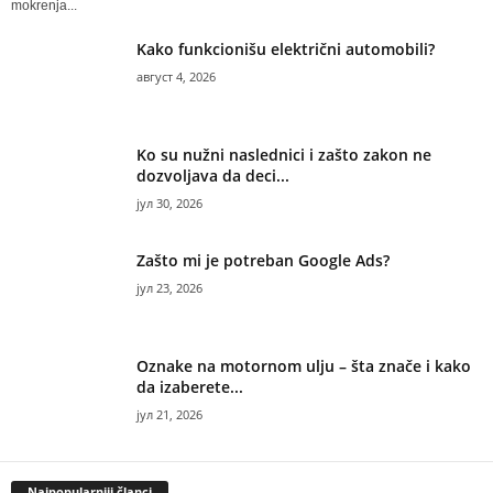
mokrenja...
Kako funkcionišu električni automobili?
август 4, 2026
Ko su nužni naslednici i zašto zakon ne
dozvoljava da deci...
јул 30, 2026
Zašto mi je potreban Google Ads?
јул 23, 2026
Oznake na motornom ulju – šta znače i kako
da izaberete...
јул 21, 2026
Najpopularniji članci