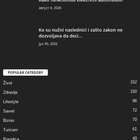
август 4, 2026
Ko su nužni naslednici i zašto zakon ne
dozvoljava da deci...
јул 30, 2026
POPULAR CATEGORY
152
Život
150
Zdravlje
96
Lifestyle
72
Saveti
70
Biznis
61
Turizam
40
Porodica