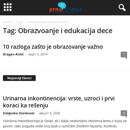
Home
Tags
Obrazvoanje i edukacija dece
Tag: Obrazvoanje i edukacija dece
10 razloga zašto je obrazovanje važno
Dragan Antić
-
март 5, 2019
1
Najnoviji članci
Urinarna inkontinencija: vrste, uzroci i prvi
koraci ka rešenju
Srbijanka Stanković
-
август 4, 2026
0
Urinarna inkontinencija je česta, ali i dalje nedovoljno otvorena tema o kojoj se
govori, iako pogađa veliki broj ljudi u različitim životnim fazama. Kontrolu